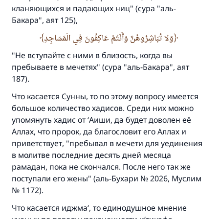
кланяющихся и падающих ниц" (сура "аль-
Бакара", аят 125),
وَلا تُبَاشِرُوهُنَّ وَأَنْتُمْ عَاكِفُونَ فِي الْمَسَاجِدِ
"Не вступайте с ними в близость, когда вы
пребываете в мечетях" (сура "аль-Бакара", аят
187).
Что касается Сунны, то по этому вопросу имеется
большое количество хадисов. Среди них можно
упомянуть хадис от ‘Аиши, да будет доволен её
Аллах, что пророк, да благословит его Аллах и
приветствует, "пребывал в мечети для уединения
в молитве последние десять дней месяца
рамадан, пока не скончался. После него так же
поступали его жены" (аль-Бухари № 2026, Муслим
№ 1172).
Что касается иджма‘, то единодушное мнение