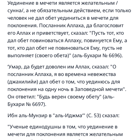
Уединение в мечети является желательным /
сунна/, а не обязательным действием, если только
человек не дал обет уединиться в мечети для
поклонения. Посланник Аллаха, да благословит
его Аллах и приветствует, сказал: "Пусть тот, кто
дал обет повиноваться Аллаху, повинуется Ему, а
тот, кто дал обет не повиноваться Ему, пусть не
выполняет (своего обета)" (аль-Бухари № 6696).
‘Умар, да будет доволен им Аллах, сказал: "О
посланник Аллаха, я во времена невежества
(джахилийи) дал обет о том, что уединюсь для
поклонения на одну ночь в Заповедной мечети".
Он ответил: "Будь верен своему обету" (аль-
Бухари № 6697).
Ибн аль-Мунзир в "аль-Иджма‘" (С. 53) сказал:
"Ученые единодушны в том, что уединение в
мечети для поклонения является желательным