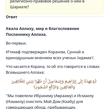
религиозно-правовое решение о нем в
Шариате?
Ответ
Хвала Аллаху, мир и благословение
Посланнику Аллаха.
Во-первых.
И‘тикаф подтвержден Кораном, Сунной и
единодушным мнением всех ученых /иджма‘/.
Что касается Корана, то об это говорится в словах
Всевышнего Аллаха:
وَعَهِدْنَا إِلَى إِبْرَاهِيمَ وَإِسْمَاعِيلَ أَنْ طَهِّرَا بَيْتِيَ لِلطَّائِفِينَ
وَالْعَاكِفِينَ وَالرُّكَّعِ السُّجُودِ
"Мы повелели Ибрахиму (Аврааму) и Исмаилу
(Измаилу) очистить Мой Дом (Каабу) для
совершающих обход, пребывающих,