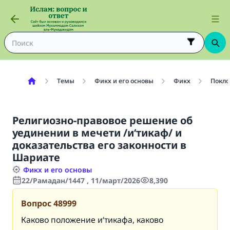
Темы
Фикх и его основы
Фикх
Покло
Религиозно-правовое решение об
уединении в мечети /и‘тикаф/ и
доказательства его законности в
Шариате
Фикх и его основы
22/Рамадан/1447 , 11/март/2026
8,390
Вопрос
48999
Каково положение и‘тикафа, каково