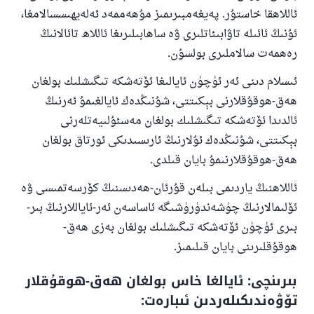
ئاللاھقا خاستۇر. پەيغەمبىرىمىز مۇھەممەد ئەلەيھىسسالامغا،
ئۇنىڭ ئائىلە تاۋابىئاتلىرى ۋە ساھابىلىرىغا ئاللاھ تائالانىڭ
رەھمەت سالاملىرى بولسۇن.
ئىسلام دىنى ئەر ئۈچۈن ئايالىغا ئۆتەشكە تىگىشلىك بولغان
ھەق-ھوقۇقلارنى بېكىتتى، شۇنىڭدەك ئايالغىمۇ ئەرنىڭ
ئالدىدا ئۆتەشكە تىگىشلىك بولغان مەسئۇلىيەتلەرنى
بېكىتتى، شۇنىڭدەك ئۇلارنىڭ ئارىسىدىكى ئورتاق بولغان
ھەق-ھوقۇقلارنىمۇ بايان قىلدى.
ئاللاھنىڭ ياردىمى بىلەن قۇرئان-ھەدىسنىڭ كۆرسەتمىسى ۋە
ئۆلىمالارنىڭ چۈشەندۈرۈشىگە ئاساسەن ئەر-ئاياللارنىڭ بىر-
بىرى ئۈچۈن ئۆتەشكە تىگىشلىك بولغان بەزى ھەق-
ھوقۇقلىرىنى بايان قىلىمىز.
بىرىنچى: ئايالغا خاس بولغان ھەق-ھوقۇقلار
تۆۋەندىكىلەردىن ئىبارەت: