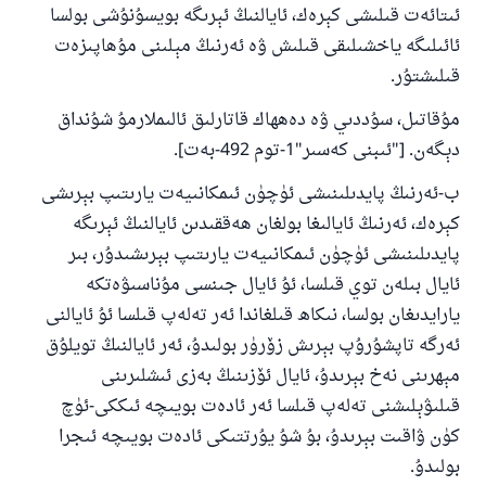
ئىتائەت قىلىشى كېرەك، ئايالنىڭ ئېرىگە بويسۇنۇشى بولسا
ئائىلىگە ياخشىلىقى قىلىش ۋە ئەرنىڭ مېلىنى مۇھاپىزەت
قىلىشتۇر.
مۇقاتىل، سۇددىي ۋە دەھھاك قاتارلىق ئالىملارمۇ شۇنداق
دېگەن. ["ئىبنى كەسىر"1-توم 492-بەت].
ب-ئەرنىڭ پايدىلىنىشى ئۈچۈن ئىمكانىيەت يارىتىپ بېرىشى
كېرەك، ئەرنىڭ ئايالىغا بولغان ھەققىدىن ئايالنىڭ ئېرىگە
پايدىلىنىشى ئۈچۈن ئىمكانىيەت يارىتىپ بېرىشىدۇر، بىر
ئايال بىلەن توي قىلسا، ئۇ ئايال جىنسى مۇناسىۋەتكە
يارايدىغان بولسا، نىكاھ قىلغاندا ئەر تەلەپ قىلسا ئۇ ئايالنى
ئەرگە تاپشۇرۇپ بېرىش زۆرۈر بولىدۇ، ئەر ئايالنىڭ تويلۇق
مېھرىنى نەخ بېرىدۇ، ئايال ئۆزىنىڭ بەزى ئىشلىرىنى
قىلىۋېلىشنى تەلەپ قىلسا ئەر ئادەت بويىچە ئىككى-ئۈچ
كۈن ۋاقىت بېرىدۇ، بۇ شۇ يۇرتتىكى ئادەت بويىچە ئىجرا
بولىدۇ.