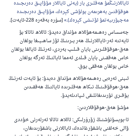
ئاياللارنىڭمۇ ھەقلىرى بار (يەنى ئاياللار مۇۋاپىق دەرىجىدە
ھوقۇقتىن بەھرىمەن بولۇشى كېرەك، مۇۋاپىق دەرىجىدە
مەجبۇرىيەتمۇ ئۆتىشى كېرەك).
[سۈرە بەقەرە 228-ئايەت].
جەسساس رەھىمەھۇللاھ مۇنداق دەيدۇ: ئاللاھ تائالا بۇ
ئايەتتە ئەر-ئاياللارنىڭ ھەر بىرىنىڭ ئۆز ساھىبىغا بولغان
ھەق-ھوقۇقلىرىنى بايان قىلىپ بەردى، ئەرنىڭ ئايالغا بولغان
خاس ھەققىنى بايان قىلدى ئەمما ئايالنىڭ ئەرگە بولغان
خاس بولغان ھەققى يوق.
ئىبنى ئەرەبى رەھىمەھۇللاھ مۇنداق دەيدۇ: بۇ ئايەت ئەرنىڭ
ھەق-ھوقۇقىنىڭ نىكاھ ھەقلىرىدە ئايالنىڭ ھەققىدىن
يۇقىرى تۇرىدىغانلىقى ئىپادىلەيدۇ.
مۇشۇ ھەق-ھوقۇقلاردىن:
ئا-بويسۇنۇشنىڭ زۆرۈرلىكى: ئاللاھ تائالا ئەرلەرنى خۇددى
ۋالى خەلقنى باشقۇرغاندەك، ئاياللارنى باشقۇرىدىغان،