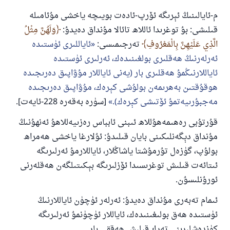
م-ئايالىنىڭ ئېرىگە ئۆرپ-ئادەت بويىچە ياخشى مۇئامىلە
قىلىشى: بۇ توغرىدا ئاللاھ تائالا مۇنداق دەيدۇ:
وَلَهُنَّ مِثْلُ
الَّذِي عَلَيْهِنَّ بِالْمَعْرُوفِ
تەرجىمىسى:
ئاياللىرى ئۈستىدە
ئەرلەرنىڭ ھەقلىرى بولغىنىدەك، ئەرلىرى ئۈستىدە
ئاياللارنىڭمۇ ھەقلىرى بار (يەنى ئاياللار مۇۋاپىق دەرىجىدە
ھوقۇقتىن بەھرىمەن بولۇشى كېرەك، مۇۋاپىق دەرىجىدە
مەجبۇرىيەتمۇ ئۆتىشى كېرەك).
[سۈرە بەقەرە 228-ئايەت].
قۇرتۇبى رەھىمەھۇللاھ ئىبنى ئابباس رەزىيەللاھۇ ئەنھۇنىڭ
مۇنداق دېگەنلىكىنى بايان قىلىدۇ: ئۇلارغا ياخشى ھەمراھ
بولۇپ، گۈزەل تۇرمۇشتا ياشاڭلار، ئاياللارمۇ ئەرلىرىگە
ئىتائەت قىلىش توغرىسىدا ئۆزلىرىگە بېكىتىلگەن ھەقلەرنى
ئورۇنلىسۇن.
ئىمام تەبەرى مۇنداق دەيدۇ: ئەرلەر ئۈچۈن ئاياللارنىڭ
ئۈستىدە ھەق بولىغىنىدەك، ئاياللار ئۈچۈنمۇ ئەرلىرىگە
كۈندەشلىرىنى تەرك قىلىش ھەققى بار.