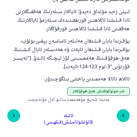
ئىبنى زەيد مۇنداق دەيدۇ: ئاياللار سىلەرنىڭ ھەققىڭلارنى
ئادا قىلىشتا ئاللاھتىن قورىققىنىدەك، سىلەرمۇ ئاياللارنىڭ
ھەققىنى ئادا قىلىشتا ئاللاھتىن قورقۇڭلار.
يۇقىرىدا بايان قىلىنغان مەنىلەر ئاساسەن يېقىن بولۇپ،
يۇقىرىدا بايان قىلىنغان ئايەت ۋە ھەدىسلەر ئايال كىشىنىڭ
ھەق-ھوقۇقىنىڭ ھەممىسىنى ئۆز ئېچىگە ئالىدۇ. ["تەپسىر
قۇرتۇبى"3-توم 123-124-ئايەت].
ئاللاھ تائالا ھەممىدىن ياخشى بىلگۈچىدۇر.
ئەر-خوتۇنلۇقتىكى ھەق-ھوقۇقلار
مەنبە
:
شەيخ مۇھەممەد سالىھ ئەل مۇنەججىد
ئائىلە
قانۇنشۇناسلىقى(فىقھىسى)