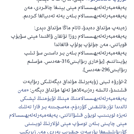
پەيغەمبەرئەلەيھىسسالام مېنى يېنىغا چاقىردى، مەن
پەيغەمبەرئەلەيھىسسالام بىلەن يەنە ئەدىيالغا كىردىم.
زەينەپ مۇنداق دەيدۇ، ئانام ماڭا مۇنداق دېدى:
پەيغەمبەرئەلەيھىسسالام روزا تۇتقان ۋاقتىدا مېنى سۆيۈپ
قوياتتى، مەن جۇنۇپ بولۇپ قالغاندا
پەيغەمبەرئەلەيھىسسالام بىلەن بىر داستىن سۇ ئىلىپ
يۇيىناتتىم. [بۇخارى رىۋايىتى316-ھەدىس. مۇسلىم
رىۋايىتى296-ھەدىس].
2-ئۇرۋە ئىبنى زۇبەيرنىڭ مۇنداق دېگەنلىكى رىۋايەت
قىلىنىدۇ، ئائىشە رەزىيەللاھۇ ئەنھا مۇنداق دېگەن:
مەن
پەيغەمبەرئەلەيھىسسالامنىڭ مېنىڭ ئۆيۈمنىڭ ئېشىكى
ئالدىدا تۇرغانلىقىنى كۆردۈم، مەسچىتتە بىر قارا تەنلىك
نەيزە ئوينىتىپ ئويۇن قىلىۋاتاتتى، پەيغەمبەرئەلەيھىسسالام
مېنى چاپىنى بىلەن توسۇپ مېنى ئۇلارنىڭ ئويىنىنى
كۆرىۋىلىشىمغا پۇرسەت چىقىرىپ بەردى، مەن زېرىكىپ