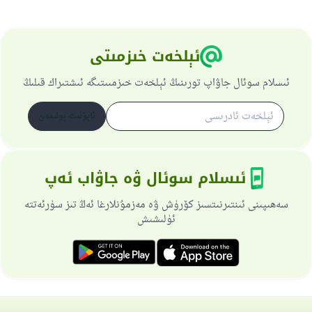
ئېلخەت خىزمىتى
ئىسلام سوئال جاۋاپ تورىنىڭ ئېلخەت خىزمىىتىگە ئىشتىراك قىلىڭ
ئابۇنىت بولىمەن
ئىسلام سوئال ۋە جاۋاب ئەپ
سەھىپىنى ئىنتىرنىتسىز كۆرۈش ۋە مەزمۇنلارغا ئەڭ تىز سۈرئەتتە
ئۈلىشىش