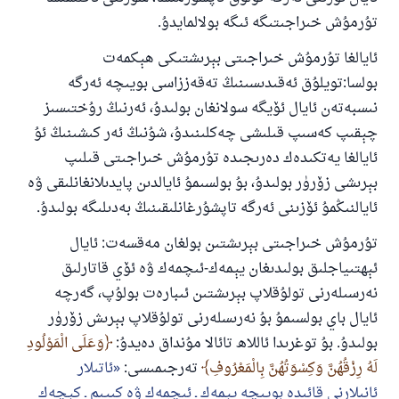
تۇرمۇش خىراجىتىگە ئىگە بولالمايدۇ.
ئايالغا تۇرمۇش خىراجىتى بېرىشتىكى ھېكمەت
بولسا:تويلۇق ئەقىدىسىنىڭ تەقەززاسى بويىچە ئەرگە
نىسبەتەن ئايال ئۆيگە سولانغان بولىدۇ، ئەرنىڭ رۇختىسىز
چېقىپ كەسىپ قىلىشى چەكلىنىدۇ، شۇنىڭ ئەر كىشىنىڭ ئۇ
ئايالغا يەتكىدەك دەرىجىدە تۇرمۇش خىراجىتى قىلىپ
بېرىشى زۆرۈر بولىدۇ، بۇ بولسىمۇ ئايالدىن پايدىلانغانلىقى ۋە
ئايالنىڭمۇ ئۆزىنى ئەرگە تاپشۇرغانلىقىنىڭ بەدىلىگە بولىدۇ.
تۇرمۇش خىراجىتى بېرىشتىن بولغان مەقسەت: ئايال
ئېھتىياجلىق بولىدىغان يېمەك-ئىچمەك ۋە ئۆي قاتارلىق
نەرسىلەرنى تولۇقلاپ بېرىشتىن ئىبارەت بولۇپ، گەرچە
ئايال باي بولسىمۇ بۇ نەرىسلەرنى تولۇقلاپ بېرىش زۆرۈر
بولىدۇ. بۇ توغرىدا ئاللاھ تائالا مۇنداق دەيدۇ:
وَعَلَى الْمَوْلُودِ
لَهُ رِزْقُهُنَّ وَكِسْوَتُهُنَّ بِالْمَعْرُوفِ
تەرجىمىسى:
ئاتىلار
ئانىلارنى قائىدە بويىچە يېمەك ـ ئىچمەك ۋە كىيىم ـ كېچەك