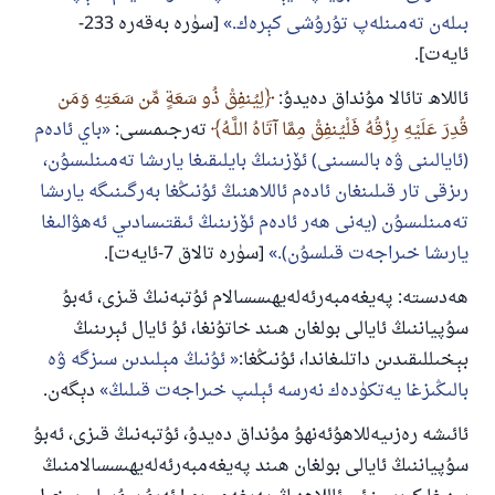
بىلەن تەمىنلەپ تۇرۇشى كېرەك.
[سۈرە بەقەرە 233-
ئايەت].
ئاللاھ تائالا مۇنداق دەيدۇ:
لِيُنفِقْ ذُو سَعَةٍ مِّن سَعَتِهِ وَمَن
قُدِرَ عَلَيْهِ رِزْقُهُ فَلْيُنفِقْ مِمَّا آتَاهُ اللَّـهُ
تەرجىمىسى:
باي ئادەم
(ئايالىنى ۋە بالىسىنى) ئۆزىنىڭ بايلىقىغا يارىشا تەمىنلىسۇن،
رىزقى تار قىلىنغان ئادەم ئاللاھنىڭ ئۇنىڭغا بەرگىنىگە يارىشا
تەمىنلىسۇن (يەنى ھەر ئادەم ئۆزىنىڭ ئىقتىسادىي ئەھۋالىغا
يارىشا خىراجەت قىلسۇن).
[سۈرە تالاق 7-ئايەت].
ھەدىستە: پەيغەمبەرئەلەيھىسسالام ئۇتبەنىڭ قىزى، ئەبۇ
سۇپياننىڭ ئايالى بولغان ھىند خاتۇنغا، ئۇ ئايال ئېرىنىڭ
بېخىللىقىدىن داتلىغاندا، ئۇنىڭغا:
ئۇنىڭ مېلىدىن سىزگە ۋە
بالىڭىزغا يەتكۈدەك نەرسە ئېلىپ خىراجەت قىلىڭ
دېگەن.
ئائىشە رەزىيەللاھۇئەنھۇ مۇنداق دەيدۇ، ئۇتبەنىڭ قىزى، ئەبۇ
سۇپياننىڭ ئايالى بولغان ھىند پەيغەمبەرئەلەيھىسسالامنىڭ