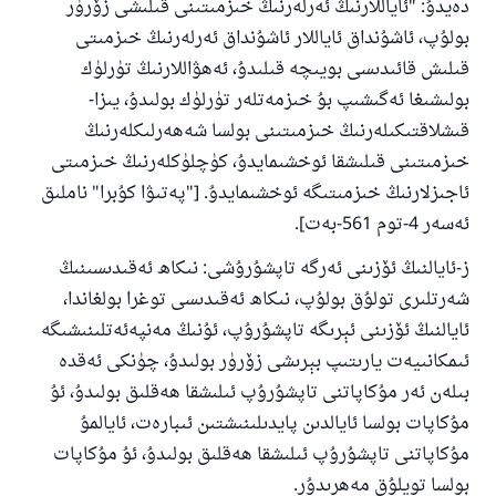
دەيدۇ: "ئاياللارنىڭ ئەرلەرنىڭ خىزمىتىنى قىلىشى زۆرۈر
بولۇپ، ئاشۇنداق ئاياللار ئاشۇنداق ئەرلەرنىڭ خىزمىتى
قىلىش قائىدىسى بويىچە قىلىدۇ، ئەھۋاللارنىڭ تۈرلۈك
بولىشىغا ئەگىشىپ بۇ خىزمەتلەر تۈرلۈك بولىدۇ، يىزا-
قىشلاقتىكىلەرنىڭ خىزمىتىنى بولسا شەھەرلىكلەرنىڭ
خىزمىتىنى قىلىشقا ئوخشىمايدۇ، كۈچلۈكلەرنىڭ خىزمىتى
ئاجىزلارنىڭ خىزمىتىگە ئوخشىمايدۇ. ["پەتىۋا كۇبرا" ناملىق
ئەسەر 4-توم 561-بەت].
ز-ئايالنىڭ ئۆزىنى ئەرگە تاپشۇرۇشى: نىكاھ ئەقىدىسىنىڭ
شەرتلىرى تولۇق بولۇپ، نىكاھ ئەقىدىسى توغرا بولغاندا،
ئايالنىڭ ئۆزىنى ئېرىگە تاپشۇرۇپ، ئۇنىڭ مەنپەئەتلىنىشىگە
ئىمكانىيەت يارىتىپ بېرىشى زۆرۈر بولىدۇ، چۈنكى ئەقدە
بىلەن ئەر مۇكاپاتنى تاپشۇرۇپ ئىلىشقا ھەقلىق بولىدۇ، ئۇ
مۇكاپات بولسا ئايالدىن پايدىلىنىشتىن ئىبارەت، ئايالمۇ
مۇكاپاتنى تاپشۇرۇپ ئىلىشقا ھەقلىق بولىدۇ، ئۇ مۇكاپات
بولسا تويلۇق مەھرىدۇر.