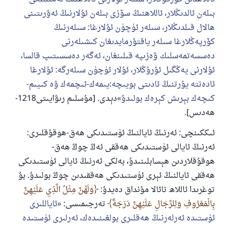
بىلەن ئالدىڭلار، ئاللاھنىڭ سۆزى بىلەن ئۇلارنىڭ ئەۋرىتىنى
ئۇممەتكە جاۋاپ بېرىشىمىزگە ياردەم قىلىڭ
ھالال قىلدىڭلار، سىلەر ئۈچۈن ئۇلارغا: سىلەرنىڭ
پەيغەمبەرئەلەيھىسسالام مۇنداق دېگەن:
كۆرپەڭلارغا سىلەر ياقتۇرمايدىغان كىشىلەرنى
ياخشىلىققا باشلارپ قويغان كىشى قىلغۇچىغا
ئوخشاش ساۋاپقا ئېرىشىدۇ
دەسسەتمەسلىك ۋەزىپە قىلىنغان، ئەگەر دەسسىتىپ قالسا،
ئۇلارنى يەڭگىل ئۇرۇڭلار، ئۇلار ئۈچۈن سىلەرگە: ئۇلارغا
مۇسلىم رىۋايەت قىلغان (1893) ھەدىس
ئادەتتە يۇرتنىڭ ئادىتى بويىچە:يىمەك-ئىچمەك ۋە كىيىم-
كىچەك بېرىش كېرەك بولىدۇ
دېدى. [مۇسلىم رىۋايىتى1218-
ئىئائە
ھەدىس].
ئىككىنچى: ئەرنىڭ ئايالنىڭ ئۈستىدىكى ھەق-ھوقۇقلىرى:
ئەرنىڭ ئايالى ئۈستىدىكى ھەققى ئەڭ چوڭ ھەق-
ھوقۇقلاردىن ھېسابلىنىدۇ، بەلكى ئەرنىڭ ئايالى ئۈستىدىكى
ھەققى ئايالنىڭ ئېرى ئۈستىدىكى ھەققىدىن چوڭ بولىدۇ. بۇ
توغرىدا ئاللاھ تائالا مۇنداق دەيدۇ:
وَلَهُنَّ مِثْلُ الَّذِي عَلَيْهِنَّ
بِالْمَعْرُوفِ وَلِلرِّجَالِ عَلَيْهِنَّ دَرَجَةٌ
تەرجىمىسى:
ئاياللىرى
ئۈستىدە ئەرلەرنىڭ ھەقلىرى بولغىنىدەك، ئەرلىرى ئۈستىدە