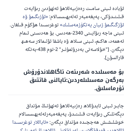
ئۇبادە ئىبنى سامىت رەەزىيەللاھۇ ئەنھۇدىن رىۋايەت
قىلىنىدۇكى، پەيغەمبەر ئەلەيھىسسالام:
ئۆزىگىمۇ ۋە
ئۆزگىگىمۇ زىيان يەتكۈزمەسلىك
توغرىسىدا ھۆكۈم قىلغان.
ئىبنى ماجە رىۋايىتى 2340-ھەدىس. بۇ ھەدىسنى ئىمام
ئەھمەد، ھاكىم، ئىبنى سىلاھ ۋە باشقا ئۆلىمالار سەھىھ
دېگەن. ["خۇلاسەتى بەدرۇلمۇنىر" 2-توم 438-بەتكە
قارالسۇن].
بۇ مەسىلىدە شەرىئەت ئاگاھلاندۇرۇش
بەرگەن مەسىلىلەردىن:ئايالنى قاتتىق
ئۇرماسلىق.
جابىر ئىبنى ئابدۇللاھ رەزىيەللاھۇ ئەنھۇنىڭ مۇنداق
دېگەنلىكى رىۋايەت قىلىنىدۇ، پەيغەمبەرئەلەيھىسسالام
110845 - نومۇرلۇق سوئالنىڭ جاۋابى
خوشلىشىش ھەججىدە مۇنداق دېگەن:
ئاياللار توغرىسىدا
ئائىلىنى ساقلاپ قالدى
ئاللاھدىن قورقۇڭلار، سىلەر ئۇلارنى ئاللاھنىڭ ئەمىنلىكى