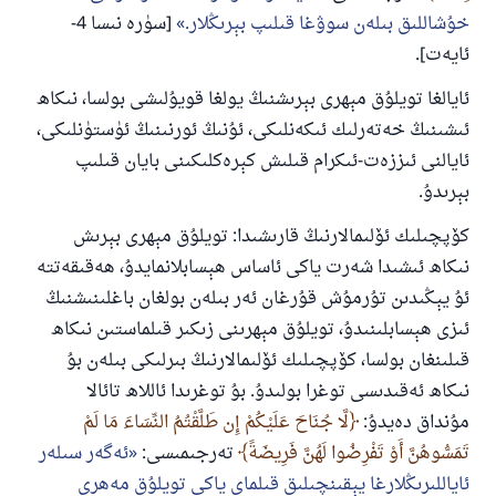
خۇشاللىق بىلەن سوۋغا قىلىپ بېرىڭلار.
[سۈرە نىسا 4-
ئايەت].
ئايالغا تويلۇق مېھرى بېرىشنىڭ يولغا قويۇلىشى بولسا، نىكاھ
ئىشىنىڭ خەتەرلىك ئىكەنلىكى، ئۇنىڭ ئورنىنىڭ ئۈستۈنلىكى،
ئايالنى ئىززەت-ئىكرام قىلىش كېرەكلىكىنى بايان قىلىپ
بېرىدۇ.
كۆپچىلىك ئۆلىمالارنىڭ قارىشىدا: تويلۇق مېھرى بېرىش
نىكاھ ئىشىدا شەرت ياكى ئاساس ھېسابلانمايدۇ، ھەقىقەتتە
ئۇ يېڭىدىن تۇرمۇش قۇرغان ئەر بىلەن بولغان باغلىنىشنىڭ
ئىزى ھېسابلىنىدۇ، تويلۇق مېھرىنى زىكىر قىلماستىن نىكاھ
قىلىنغان بولسا، كۆپچىلىك ئۆلىمالارنىڭ بىرلىكى بىلەن بۇ
نىكاھ ئەقىدىسى توغرا بولىدۇ. بۇ توغرىدا ئاللاھ تائالا
مۇنداق دەيدۇ:
لَّا جُنَاحَ عَلَيْكُمْ إِن طَلَّقْتُمُ النِّسَاءَ مَا لَمْ
تَمَسُّوهُنَّ أَوْ تَفْرِضُوا لَهُنَّ فَرِيضَةً
تەرجىمىسى:
ئەگەر سىلەر
ئاياللىرىڭلارغا يېقىنچىلىق قىلماي ياكى تويلۇق مەھرى