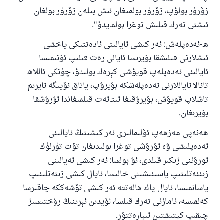
زۆرۈر بولۇپ، زۆرۈر بولمىغان ئىش بىلەن زۆرۈر بولغان
ئىشنى تەرك قىلىش توغرا بولمايدۇ".
ھ-ئەدەپلەش: ئەر كىشى ئايالىنى ئادەتتىكى ياخشى
ئىشلارنى قىلىشقا بۇيرىسا ئايالى رەت قىلىپ ئۇنىمىسا
ئايالىنى ئەدەپلەپ قويۇشى كېرەك بولىدۇ، چۈنكى ئاللاھ
تائالا ئاياللارنى ئەدەپلەشكە بۇيرۇپ، ياتاق ئۆيىگە ئايرىم
تاشلاپ قويۇش، بۇيرۇقىغا ئىتائەت قىلمىغاندا ئۇرۇشقا
بۇيرىغان.
ھەنەپى مەزھەپ ئۆلىمالىرى ئەر كىشىنىڭ ئايالىنى
ئەدەپلىشى ۋە ئۇرۇشى توغرا بولىدىغان تۆت تۈرلۈك
ئورۇننى زىكىر قىلدى، ئۇ بولسا: ئەر كىشى ئەيالىنى
زىننەتلىنىپ ياسىنىشىنى خالىسا، ئايال كىشى زىنەتلىنىپ
ياسانمىسا، ئايال پاك ھالەتتە ئەر كىشى تۆشەككە چاقىرسا
كەلمىسە، نامازنى تەرك قىلسا، ئۆيدىن ئېرىنىڭ رۇختىسىز
چىقىپ كېتىشتىن ئىبارەتتۇر.