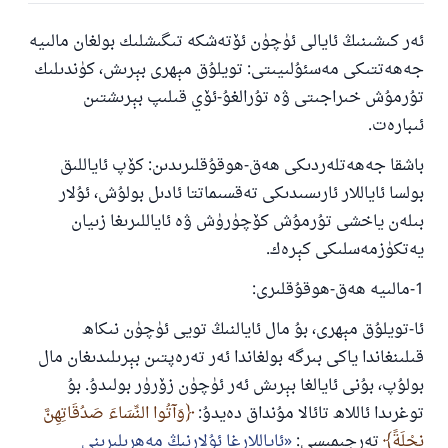
ئەر كىشىنىڭ ئايالى ئۈچۈن ئۆتەشكە تىگىشلىك بولغان مالىيە
جەھەتتىكى مەسئۇلىيىتى: تويلۇق مېھرى بېرىش، كۈندىلىك
تۇرمۇش خىراجىتى ۋە تۇرالغۇ-ئۆي قىلىپ بېرىشتىن
ئىبارەت.
باشقا جەھەتلەردىكى ھەق-ھوقۇقلىرىدىن: كۆپ ئاياللىق
بولسا ئاياللار ئارىسىدىكى تەقسىماتتا ئادىل بولۇش، ئۇلار
بىلەن ياخشى تۇرمۇش كۆچۈرۈش ۋە ئاياللىرىغا زىيان
يەتكۈزمەسلىكى كېرەك.
1-مالىيە ھەق-ھوقۇقلىرى:
ئا-تويلۇق مېھرى، بۇ مال ئايالنىڭ تويى ئۈچۈن نىكاھ
قىلىنغاندا ياكى بىرگە بولغاندا ئەر تەرەپتىن بېرىلىدىغان مال
بولۇپ، بۇنى ئايالغا بېرىش ئەر ئۈچۈن زۆرۈر بولىدۇ. بۇ
توغرىدا ئاللاھ تائالا مۇنداق دەيدۇ:
وَآتُوا النِّسَاءَ صَدُقَاتِهِنَّ
نِحْلَةً
تەرجىمىسى:
ئاياللارغا ئۇلارنىڭ مەھرىلىرىنى