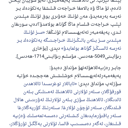
يېنىغا كېرىپ: ئى ئاللاھنىڭ پەيغەمبىرى! ئەبۇ سۇپيان بېخىل
ئادەم، ئۇ ماڭا ۋە بالامغا خىراجەت قىلىشقا يەتكۈدەك بىر
نەرسە بەرمەيدۇ، مەن ئۇنىڭ خەۋىرى يوق ئۇنىڭ مېلىدىن
ئېلىپ خىراجەت قىلسام ماڭا گۇناھ بولامدۇ؟دەپ سورىغان
ئىدى، پەيغەمبەر ئەلەيھىسسالام ئۇنىڭغا:
سىز ئۇنىڭ
مېلىدىن سىز بىلەن بالىڭىزنىڭ خىراجىتىگە يەتكۈدەك بىر
نەرسە ئالسىڭىز گۇناھ بولمايدۇ
دېدى. [بۇخارى
رىۋايىتى5049-ھەدىس. مۇسلىم رىۋايىتى1714-ھەدىس].
جابىر رەزىيەللاھۇئەنھۇ مۇنداق دەيدۇ:
پەيغەمبەرئەلەيھىسسالام خوشلىشىش ھەججىدە خۇتبە
سۆزلەپ مۇنداق دېدى:
ئاياللار توغرىسىدا ئاللاھدىن
قورقۇڭلار، سىلەر ئۇلارنى ئاللاھنىڭ ئەمىنلىكى بىلەن
ئالدىڭلار، ئاللاھنىڭ سۆزى بىلەن ئۇلارنىڭ ئەۋرىتىنى ھالال
قىلدىڭلار، سىلەر ئۈچۈن ئۇلارغا: سىلەرنىڭ كۆرپەڭلارغا
سىلەر ياقتۇرمايدىغان كىشىلەرنى دەسسەتمەسلىك ۋەزىپە
قىلىنغان، ئەگەر دەسسىتىپ قالسا، ئۇلارنى يەڭگىل ئۇرۇڭلار،