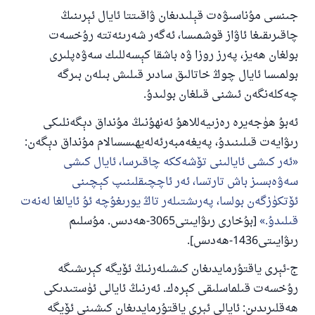
جىنسى مۇناسىۋەت قېلىدىغان ۋاقىتتا ئايال ئېرىنىڭ
چاقىرىقىغا ئاۋاز قوشمىسا، ئەگەر شەرىئەتتە رۇخسەت
بولغان ھەيز، پەرز روزا ۋە باشقا كېسەللىك سەۋەپلىرى
بولمىسا ئايال چوڭ خاتالىق سادىر قىلىش بىلەن بىرگە
چەكلەنگەن ئىشنى قىلغان بولىدۇ.
ئەبۇ ھۈجەيرە رەزىيەللاھۇ ئەنھۇنىڭ مۇنداق دېگەنلىكى
رىۋايەت قىلىنىدۇ، پەيغەمبەرئەلەيھىسسالام مۇنداق دېگەن:
ئەر كىشى ئايالىنى تۆشەككە چاقىرسا، ئايال كىشى
سەۋەبسىز باش تارتسا، ئەر ئاچچىقلىنىپ كېچىنى
ئۆتكۈزگەن بولسا، پەرىشتىلەر تاڭ يورىغۇچە ئۇ ئايالغا لەنەت
قىلىدۇ.
[بۇخارى رىۋايىتى3065-ھەدىس. مۇسلىم
رىۋايىتى1436-ھەدىس].
ج-ئېرى ياقتۇرمايدىغان كىشىلەرنىڭ ئۆيگە كېرىشىگە
رۇخسەت قىلماسلىقى كېرەك. ئەرنىڭ ئايالى ئۈستىدىكى
ھەقلىرىدىن: ئايالى ئېرى ياقتۇرمايدىغان كىشىنى ئۆيگە