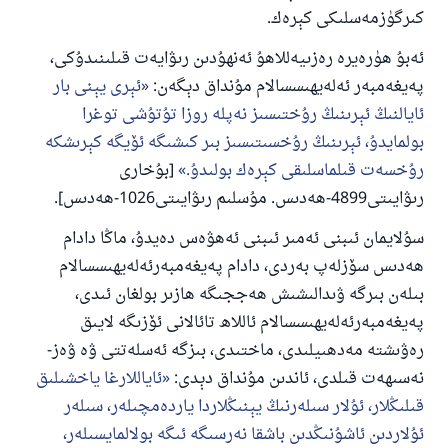
كىرگۈزمەسلىكى كېرەك.
ئەبۇ ھۈرەيرە رەزىيەللاھۇ ئەنھۇدىن رىۋايەت قىلىنىدۇكى،
پەيغەمبەر ئەلەيھىسسالام مۇنداق دېگەن:
ئېرى يېنى بار
ئايالنىڭ ئېرىنىڭ رۇختىسىز نەپلە روزا تۇتۇشى توغرا
بولمايدۇ، ئېرىنىڭ رۇخسىتىسىز بىر كىشىگە ئۆيگە كېرىشكە
رۇخسەت قىلماسلىقى كېرەك بولىدۇ.
[بۇخارى
رىۋايىتى4899-ھەدىس. مۇسلىم رىۋايىتى1026-ھەدىس].
سۇلايمان ئىبنى ئەمىر ئىبنى ئەھۋەس دەيدۇ، ماڭا دادام
ھەدىس سۆزلەپ بەردى، دادام پەيغەمبەرئەلەيھىسسالام
بىلەن بىرگە ۋىدالىشىش ھەججىگە ھازىر بولغان ئىدى،
پەيغەمبەرئەلەيھىسسالام ئاللاھ تائالانى ئۆزىگە لايىق
رەۋىشتە مەدھىيلىدى، ماختىدى، بىزگە ئەسلەتتى ۋە ۋەز-
نەسىھەت قىلدى، ئاندىن مۇنداق دېدى:
ئاياللارغا ياخشىلىق
قىلىڭلار، ئۇلار سىلەرنىڭ يېنىڭلاردا ياردەمچىلەر، سىلەر
ئۇلاردىن ئاشۇنىڭدىن باشقا نەرسىگە ئىگە بولالمايسىلەر،