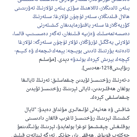
بىلەن ئالدىڭلار، ئاللاھنىڭ سۆزى بىلەن ئۇلارنىڭ ئەۋرىتىنى
ھالال قىلدىڭلار، سىلەر ئۈچۈن ئۇلارغا: سىلەرنىڭ
كۆرپەڭلارغا سىلەر ياقتۇرمايدىغان كىشىلەرنى
دەسسەتمەسلىك ۋەزىپە قىلىنغان، ئەگەر دەسسىتىپ قالسا،
ئۇلارنى يەڭگىل ئۇرۇڭلار، ئۇلار ئۈچۈن سىلەرگە: ئۇلارغا
ئادەتتە يۇرتنىڭ ئادىتى بويىچە: يېمەك-ئىچمەك ۋە كىيىم-
كېچەك بېرىش كېرەك بولىدۇ
دېدى. [مۇسلىم
رىۋايىتى1218-ھەدىس].
د-ئەرنىڭ رۇختىسىز ئۆيدىن چىقماسلىق: ئەرنىڭ ئايالىغا
بولغان ھەقلىرىدىن، ئايالى ئېرىنىڭ رۇختىسىز ئۆيدىن
چىقماسلىقى كېرەك.
شافىئى ۋە ھەنبەلى ئۆلىمالىرى مۇنداق دەيدۇ: "ئايال
كىشىنىڭ ئېرىنىڭ رۇختىسىز ئاغرىپ قالغان دادىسىنى
يوقلىغىلى چېقىشىمۇ توغرا بولمايدۇ، ئېرىنىڭ بۇنىڭدىنمۇ
چەكلەپ قويۇش ھەققى بار، چۈنكى ئەرگە ئىتائەت قىلىش