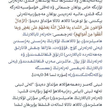
يېتەكلەيدىغان ۋە ئىشلىرىغا ئىگە بولىدىغان قىلدى، ئەرلەرنى
ئۆزىگە خاس بولغان جىسمانى ۋە ئەقلى خۇسۇسىيەتلەرگە
ئىگە قىلدى، مالىيە تەرەپتىن بولغان مەجبۇرىيەتلەرنى
بېكىتتى. بۇ توغرىدا ئاللاھ تائالا مۇنداق دەيدۇ:
الرِّجَالُ
قَوَّامُونَ عَلَى النِّسَاءِ بِمَا فَضَّلَ اللَّـهُ بَعْضَهُمْ عَلَىٰ بَعْضٍ وَبِمَا
أَنفَقُوا مِنْ أَمْوَالِهِمْ
تەرجىمىسى:
ئەرلەر ئاياللارنىڭ
ھامىيلىرىدۇر، بۇ ئاللاھنىڭ ئۇلارنىڭ بەزىسىنى بەزىسىدىن
(يەنى ئەرلەرنى كۈچ ـ قۇۋۋەت، غازاتقا چىقىش قاتارلىق
جەھەتلەردە ئاياللاردىن) ئارتۇق قىلغانلىقىدىندۇر ۋە
ئەرلەرنىڭ ئۆز پۇل ـ ماللىرىنى سەرپ قىلغانلىقىدىندۇر (يەنى
ئاياللارنىڭ نەپىقىسى ئەرلەرنىڭ زىممىسىگە
يۈكلەنگەنلىكتىندۇر)
[سۈرە نىسا 34-ئايەت].
ئىبنى كەسىر رەھىمەھۇللاھ مۇنداق دەيدۇ: "ئەلى ئىبنى
تەلھە ئىبنى ئابباس رەزىيەللاھۇ ئەنھۇ رىۋايەت قىلىپ:
(ئەرلەر ئاياللارنىڭ ھامىيلىىرىدۇر) دېگەن سۆزنى ئۇلارنىڭ
ھامىلىرىدۇر، ئاللاھ تائالا ئىتائەت قىلىشقا بۇيرىغان ئىشتا