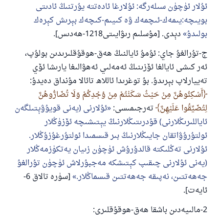
ئۇلار ئۈچۈن سىلەرگە: ئۇلارغا ئادەتتە يۇرتنىڭ ئادىتى
بويىچە:يىمەك-ئىچمەك ۋە كىيىم-كىچەك بېرىش كېرەك
بولىدۇ
دېدى. [مۇسلىم رىۋايىتى1218-ھەدىس].
ج-تۇرالغۇ جاي: ئۇمۇ ئايالنىڭ ھەق-ھوقۇقلىرىدىن بولۇپ،
ئەر كىشى ئايالغا ئۆزىنىڭ ئەمەلىي ئەھۋالىغا يارىشا ئۆي
تەييارلاپ بېرىدۇ. بۇ توغرىدا ئاللاھ تائالا مۇنداق دەيدۇ:
أَسْكِنُوهُنَّ مِنْ حَيْثُ سَكَنْتُمْ مِنْ وُجْدِكُمْ وَلَا تُضَارُّوهُنَّ
لِتُضَيِّقُوا عَلَيْهِنَّ
تەرجىمىسى:
ئۇلارنى (يەنى قويۇۋېتىلگەن
ئاياللىرىڭلارنى) قۇدرىتىڭلارنىڭ يېتىشىچە ئۆزۈڭلار
ئولتۇرۇۋاتقان جايىڭلارنىڭ بىر قىسمىدا ئولتۇرغۇزۇڭلار.
ئۇلارنى تەڭلىكتە قالدۇرۇش ئۈچۈن زىيان يەتكۈزمەڭلار
(يەنى ئۇلارنى چىقىپ كېتىشكە مەجبۇرلاش ئۈچۈن تۇرالغۇ
جەھەتتىن، نەپىقە جەھەتتىن قىسماڭلار.
[سۈرە تالاق 6-
ئايەت].
2-مالىيەدىن باشقا ھەق-ھوقۇقلىرى: