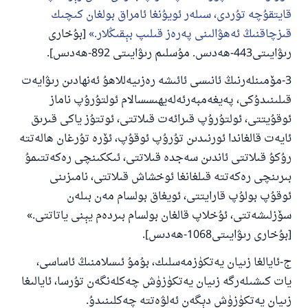
قايتقۇچە تۇردى، سىلەر ئويۇنغا ئامراق بولغان كىچىك
قىزچاقنىڭ ئەھۋالىنى پەرەز قىلىپ بېقىڭلار.
[بۇخارى
رىۋايىتى443-ھەدىس. مۇسلىم رىۋايىتى 892-ھەدىس].
3-مۆمىنلەرنىڭ ئانىسى ئائىشە رەزىيەللاھۇ ئەنھادىن رىۋايەت
قىلىنىدۇكى، پەيغەمبەرئەلەيھىسسالام ئولتۇرۇپ ناماز
ئوقۇيتتى، ئولتۇرۇپ قىرائەت قىلاتتى، ئوتتۇز ياكى قىرىق
ئايەت قالغاندا ئورنىدىن تۇرۇپ ئوقۇپ، ئۆرە تۇرغان ھالەتتە
رۇكۇ قىلاتتى ئاندىن سەجدە قىلاتتى، ئىككىنچى رەكەتتىمۇ
بىرىنچى رەكەتتە قىلغانغا ئوخشاش قىلاتتى، نامىزىنى
ئوقۇپ بولۇپ قارايتتى، ئويغاق بولسام مەن بىلەن
سۆزلىشەتتى، ئۇخلاپ قالغان بولسام بىردەم يېنى ياتاتتى.»
[بۇخارى رىۋايىتى1068-ھەدىس].
ج-ئايالغا زىيان يەتكۈزمەسلىك، بۇمۇ ئىسلامنىڭ ئاساسى،
يات كىشىلەرگە زىيان يەتكۈزۈش چەكلەنگەن تۇرسا، ئايالىغا
زىيان يەتكۈزۈش دېگەن ئەلۋەتتە چەكلىنىدۇ.