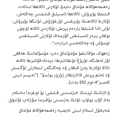
رەھىمەھۇللاھ مۇنداق دەيدۇ: ئۇلارنى ئاللاھغا ئىتائەت
قىلىشقا بۇيرۇش، ئاللاھغا ئاسىيلىق قىلىشتىن چەكلەش،
ئۇلارغا ئاللاھنىڭ بۇيرىقىنى تۇرغۇزۇش، ئۇنىڭغا بۇيرۇش،
ئۇنى ئادا قىلىشقا ياردەم بېرىش، ئۇلاردىن ئاللاھ ئۈچۈن
بولغان بىرەر ئاسىيلىقنى كۆرسەڭ، ئۇلارنى ئاسىيلىقتىن
توسۇش ۋە چەكلەشتىن ئىبارەت".
زەھھاك، مۇقاتىلمۇ مۇشۇنداق دەپ: مۇسۇلماننىڭ ھەققى
ئۆز ئەھلىگە، ئۇرۇغ-تۇغقانلىرىغا، دېدەك-قۇللىرىغا ئاللاھ
تائالا ئۇلارغا پەرز قىلغان ۋە چەكلىگەن ئىشلارنى ئۆگىتىش
ۋە تەلىم بېرىش قاتارلىقلار زۆرۈر بولىدۇ". ["تەپسىر ئىبنى
كەسىر"4-توم 392-بەت].
ۋ-ئايالنىڭ ئېرىنىڭ خىزمىتىنى قىلىشى: بۇ توغرىدا دەلىللەر
بەك كۆپ بولۇپ، ئۇنىڭ بەزىسىنى يۇقىرىدا سۆزلەپ ئۆتتۇق.
شەيخۇل ئىسلام ئىبنى تەيمىيە رەھىمەھۇللاھ مۇنداق