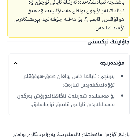
باشقىچە ئىپادىلىگەندە: ئەرنىڭ ئايالى ئۈچۈن ۋە
ئايالنىڭ ئەر ئۈچۈن بولغان مەسئۇلىيەت ۋە ھەق-
ھوقۇقلىرى قايسى؟. بۇ ھەقتە چۈشەنچە بېرىشىڭلارنى
ئۈمىد قىلىمەن.
جاۋاپنىڭ تېكىستى
مۈندەرىجە
بىرىنچى: ئايالغا خاس بولغان ھەق-ھوقۇقلار
تۆۋەندىكىلەردىن ئىبارەت:
بۇ مەسىلىدە شەرىئەت ئاگاھلاندۇرۇش بەرگەن
مەسىلىلەردىن:ئايالنى قاتتىق ئۇرماسلىق.
بارلىق گۈزەل ماختاشلار ئالەملەرنىڭ پەرۋەردىگارى بولغان