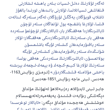
ئەگەر ئۇلارنىڭ دەلىل-ئىسپات بىلەن پاھىشە ئىشلارنى
قىلغانلىقى ئىسپاتلانسا، ئۇلارنى ياتىدىغان ئورنىدا يالغۇز
تاشلاپ قويۇڭلار، يەڭگىل ئۇرۇڭلار، ئەگەر سىلەرگە ئىتائەت
قىلسا، ئۇلارغا باشقىچە يول تۇتماڭلار، سىلەر ئۈچۈن
ئاياللىرىڭلاردا ھەققىڭلار بار، ئاياللارىڭلار ئۈچۈنمۇ سىلەردە
ھەققى بار، سىلەرنىڭ ئاياللىرىڭلاردىكى ھەققىڭلار؛ ئۇلار
سىلەر ياقتۇرمايدىغان كىشىلەر ئۆيگە باشلىمىسۇن
شۇنىڭدەك سىلەر ياقتۇرمايدىغان كىشىلەرنى ئۆيگە
يولاتمىسۇن، ئاياللىرىڭلارنىڭ سىلەردىكى ھەققى بولسا؛
سىلەرنىڭ ئۇلارغا كىيىم-كىچەك ۋە يېمەك-ئىچمەك بېرىشتە
ياخشى مۇئامىلە قىلىشىڭلاردۇر.
[تىرمىزى رىۋايىتى1163-
ھەدىس. ئىبنى ماجە رىۋايىتى1851-ھەدىس].
جابىر ئىبنى ئابدۇللاھ رەزىيەللاھۇ ئەنھۇنىڭ مۇنداق
دېگەنلىكى رىۋايەت قىلىنىدۇ، پەيغەمبەرئەلەيھىسسالام
خوشلىشىش ھەججىدە مۇنداق دېگەن:
ئاياللار توغرىسىدا
ئاللاھدىن قورقۇڭلار، سىلەر ئۇلارنى ئاللاھنىڭ ئەمىنلىكى