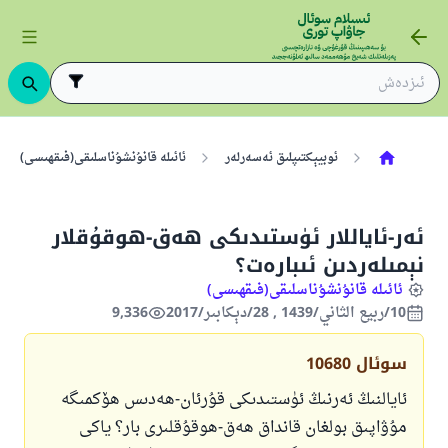
ئوبيېكتىپلىق ئەسەرلەر
ئائىلە قانۇنشۇناسلىقى(فىقھىسى)
ئەر-ئاياللار ئۈستىدىكى ھەق-ھوقۇقلار
نېمىلەردىن ئىبارەت؟
ئائىلە قانۇنشۇناسلىقى(فىقھىسى)
10/ربيع الثاني/1439 , 28/دېكابىر/2017
9,336
سوئال
10680
ئايالنىڭ ئەرنىڭ ئۈستىدىكى قۇرئان-ھەدىس ھۆكمىگە
مۇۋاپىق بولغان قانداق ھەق-ھوقۇقلىرى بار؟ ياكى