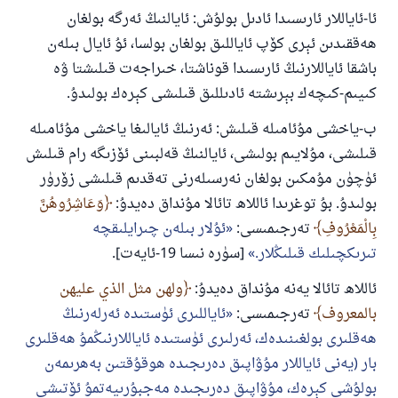
ئا-ئاياللار ئارىسىدا ئادىل بولۇش: ئايالنىڭ ئەرگە بولغان
ھەققىدىن ئېرى كۆپ ئاياللىق بولغان بولسا، ئۇ ئايال بىلەن
باشقا ئاياللارنىڭ ئارىسىدا قوناشتا، خىراجەت قىلىشتا ۋە
كىيىم-كىچەك بېرىشتە ئادىللىق قىلىشى كېرەك بولىدۇ.
ب-ياخشى مۇئامىلە قىلىش: ئەرنىڭ ئايالىغا ياخشى مۇئامىلە
قىلىشى، مۇلايىم بولىشى، ئايالنىڭ قەلبىنى ئۆزىگە رام قىلىش
ئۈچۈن مۇمكىن بولغان نەرسىلەرنى تەقدىم قىلىشى زۆرۈر
بولىدۇ. بۇ توغرىدا ئاللاھ تائالا مۇنداق دەيدۇ:
وَعَاشِرُوهُنَّ
بِالْمَعْرُوفِ
تەرجىمىسى:
ئۇلار بىلەن چىرايلىقچە
تىرىكچىلىك قىلىڭلار.
[سۈرە نىسا 19-ئايەت].
ئاللاھ تائالا يەنە مۇنداق دەيدۇ:
ولهن مثل الذي عليهن
بالمعروف
تەرجىمىسى:
ئاياللىرى ئۈستىدە ئەرلەرنىڭ
ھەقلىرى بولغىنىدەك، ئەرلىرى ئۈستىدە ئاياللارنىڭمۇ ھەقلىرى
بار (يەنى ئاياللار مۇۋاپىق دەرىجىدە ھوقۇقتىن بەھرىمەن
بولۇشى كېرەك، مۇۋاپىق دەرىجىدە مەجبۇرىيەتمۇ ئۆتىشى