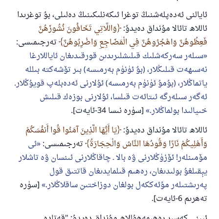
ئايالنى ئەدەپلەشنىڭ توغرا ئىكەنلىكىنىڭ دەلىلى، بۇ توغرىدا
ئاللاھ تائالا مۇنداق دەيدۇ:
وَاللَّاتِي تَخَافُونَ نُشُوزَهُنَّ
فَعِظُوهُنَّ وَاهْجُرُوهُنَّ فِي الْمَضَاجِعِ وَاضْرِبُوهُنَّ
تەرجىمىسى:
سىلەر سەركەشلىك قىلىشلىرىدىن قورقىدىغان ئاياللارغا
نەسىھەت قىلىڭلار، (بۇ ئۈنۈم بەرمىسە) بىر تۆشەكتە بىللە
ياتماڭلار، (بۇمۇ ئۈنۈم بەرمىسە) ئۇلارنى ئەدەبلەپ قويۇڭلار.
ئەگەر سىلەرگە ئىتائەت قىلسا، ئۇلارنى بوزەك قىلىش
خىيالىدا بولماڭلار.
[سۈرە نىسا 34-ئايەت].
ئاللاھ تائالا مۇنداق دەيدۇ:
يَا أَيُّهَا الَّذِينَ آمَنُوا قُوا أَنفُسَكُمْ
وَأَهْلِيكُمْ نَارًا وَقُودُهَا النَّاسُ وَالْحِجَارَةُ
تەرجىمىسى:
ئى
مۆمىنلەر! ئۆزۈڭلارنى ۋە بالا ـ چاقاڭلارنى ئىنسان ۋە تاشلار
يېقىلغۇ بولىدىغان، رەھىم قىلمايدىغان قاتتىق قول
پەرىشتىلەر مۇئەككەل بولغان دوزاختىن ساقلاڭلار.
[سۈرە
تەھرىم 6-ئايەت].
ئىبنى كەسىر رەھىمەھۇللاھ مۇنداق دەيدۇ: "قەتادە