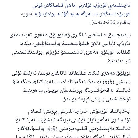
تەيىنلىمەي تۇرۇپ ئۇلارنى تالاق قىلساڭلار، ئۇنى
قويىۋەتسەڭلار، سىلەرگە ھېچ گۇناھ بولمايدۇ.
[سۈرە
بەقەرە 236-ئايەت].
يېقىنچىلىق قىلىشتىن ئىلگىرى ۋە تويلۇق مەھرى تەيىنلىمەي
تۇرۇپ ئايالنى تالاق قىلىۋىتىشنىڭ بولىدىغانلىقى، نىكاھ
قىلغاندا تويلۇق مەھرى ئاتىمىسىمۇ دۇرۇس بولىدىغانلىقىنى
ئىپادىلەيدۇ.
تويلۇق مەھرى نىكاھ قىلىنغاندا ئاتالغان بولسا، ئەرنىڭ ئۇنى
بېرىشى زۆرۈر بولىدۇ، ئەگەر ئاتالمىسا، ئەرنىڭ ئۈستىگە شۇ
ئايالنىڭ تەڭ-تۈشلىرىگە بېرىلىدىغان تويلۇق مەھرىنىڭ
ئوخشىشىنى بېرىش كېرەك بولىدۇ.
ب-ئايالنىڭ تۇرمۇش خىراجەتلىرىنى بېرىش: ئىسلام
ئۆلىمالىرى ئەگەر ئايال ئۆزىنى ئېرىگە تاپشۇرسا ئەرنىڭ ئۇ
ئايالنىڭ نەپىقىلىرىنى قىلىپ بېرىشى زۆرۈر بولىدۇ، ئەگەر
ئايال ئۆزىنى ئەرگە تولۇق تاپشۇرمىسا، سۆزىنى ئاڭلىمىسا