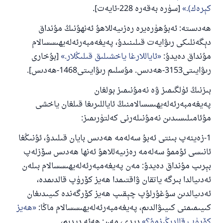
كېرەك).
[سۈرە بەقەرە 228-ئايەت].
ھەدىستە: ئەبۇھۈرەيرە رەزىيەللاھۇ ئەنھۇنىڭ مۇنداق
دېگەنلىكى رىۋايەت قىلىنىدۇ، پەيغەمبەرئەلەيھىسسالام
مۇنداق دەيدۇ:
ئاياللارغا ياخشىلىق قىلىڭلار.
[بۇخارى
رىۋايىتى3153-ھەدىس. مۇسلىم رىۋايىتى1468-ھەدىس].
بىزنىڭ ئۈلگىمىز ۋە نەمۇنىمىز بولغان
پەيغەمبەرئەلەيھىسسالامنىڭ ئاياللىرىغا قىلغان ياخشى
مۇئامىلىسىدىن نەمۇنىلەرنى كەلتۈرىمىز:
1-زەينەپ بىنتى ئەبۇ سەلەمە ھەدىس بايان قىلىدۇ، ئۇنىڭغا
ئانىسى ئۇممۇ سەلەمە رەزىيەللاھۇ ئەنھا ھەدىس سۆزلەپ
بېرىپ مۇنداق دەيدۇ: مەن پەيغەمبەرئەلەيھىسسالام بىلەن
ئەدىيالدا بىرگە ياتقان ۋاقتىمدا ھەيز كۆرۈپ قالدىمدە،
ئەدىيالدىن سۇغۇرلۇپ چېقىپ ھەيز كۆرگەندە كىيىدىغان
كىيىمىمنى كىيىۋالدىم، پەيغەمبەرئەلەيھىسسالام ماڭا:
ھەيز
كۆرۈپ قالدىڭىزمۇ؟
دېدى، مەن: ھەئە دېدىم،