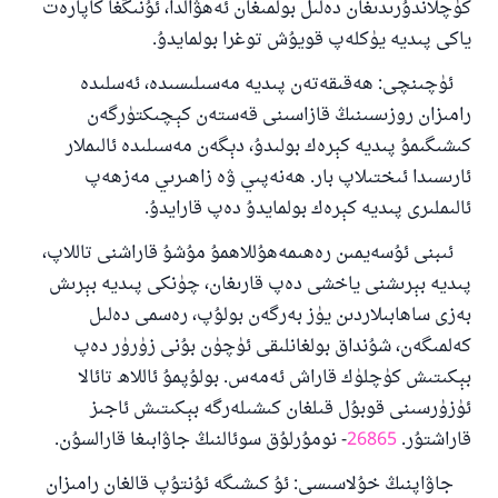
كۈچلاندۇرىدىغان دەلىل بولمىغان ئەھۋالدا، ئۇنىڭغا كاپارەت
ياكى پىديە يۈكلەپ قويۇش توغرا بولمايدۇ.
ئۈچىنچى: ھەقىقەتەن پىديە مەسىلىسىدە، ئەسلىدە
رامىزان روزىسىنىڭ قازاسىنى قەستەن كېچىكتۈرگەن
كىشىگىمۇ پىديە كېرەك بولىدۇ، دېگەن مەسىلىدە ئالىملار
ئارىسىدا ئىختىلاپ بار. ھەنەپىي ۋە زاھىرىي مەزھەپ
ئالىملىرى پىديە كېرەك بولمايدۇ دەپ قارايدۇ.
ئىبنى ئۇسەيمىن رەھىمەھۇللاھمۇ مۇشۇ قاراشنى تاللاپ،
پىديە بېرىشنى ياخشى دەپ قارىغان، چۈنكى پىديە بېرىش
بەزى ساھابىلاردىن يۈز بەرگەن بولۇپ، رەسمى دەلىل
كەلمىگەن، شۇنداق بولغانلىقى ئۈچۈن بۇنى زۈرۈر دەپ
بېكىتىش كۈچلۈك قاراش ئەمەس. بولۇپمۇ ئاللاھ تائالا
ئۈزۈرسىنى قوبۇل قىلغان كىشىلەرگە بېكىتىش ئاجىز
قاراشتۇر.
26865
- نومۇرلۇق سوئالنىڭ جاۋابىغا قارالسۇن.
جاۋاپنىڭ خۇلاسىسى: ئۇ كىشىگە ئۇنتۇپ قالغان رامىزان