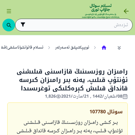
ئوبيېكتىپلىق ئەسەرلەر
ئىسلام قانۇنشۇناسلىقى(فىقھ
رامىزان روزىسىنىڭ قازاسىنى قىلىشنى
ئۇنتۇپ قىلىپ، يەنە بىر رامىزان كىرسە
قانداق قىلىش كېرەكلىكى توغرىسىدا
08/شعبان/1442 , 21/مارت/2021
1,826
سوئال
107780
بىر كىشى رامىزان روزىسىنىڭ قازاسىنى قىلىشنى
ئۇنتۇپ قىلىپ، يەنە بىر رامىزان كىرسە قانداق قىلىشى