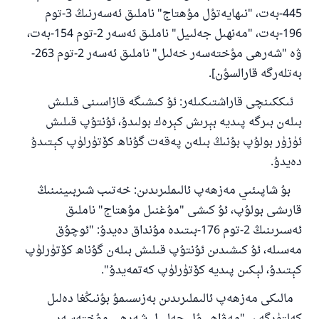
445-بەت، "نىھايەتۇل مۇھتاج" ناملىق ئەسەرنىڭ 3-توم
196-بەت، "مەنھىل جەلىيل" ناملىق ئەسەر 2-توم 154-بەت،
ۋە "شەرھى مۇختەسەر خەلىل" ناملىق ئەسەر 2-توم 263-
بەتلەرگە قارالسۇن].
ئىككىنچى قاراشتىكىلەر: ئۇ كىشىگە قازاسىنى قىلىش
بىلەن بىرگە پىديە بېرىش كېرەك بولىدۇ، ئۇنتۇپ قىلىش
ئۈزۈر بولۇپ بۇنىڭ بىلەن پەقەت گۇناھ كۆتۈرلۈپ كېتىدۇ
دەيدۇ.
بۇ شاپىئىي مەزھەپ ئالىملىرىدىن: خەتىب شىربىينىنىڭ
قارىشى بولۇپ، ئۇ كىشى "مۇغنىل مۇھتاج" ناملىق
110845 - نومۇرلۇق سوئالنىڭ جاۋابى
ئەسىرىنىڭ 2-توم 176-بىتىدە مۇنداق دەيدۇ: "ئوچۇق
ئائىلىنى ساقلاپ قالدى
مەسىلە، ئۇ كىشىدىن ئۇنتۇپ قىلىش بىلەن گۇناھ كۆتۈرلۈپ
كېتىدۇ، لېكىن پىديە كۆتۈرلۈپ كەتمەيدۇ".
ئۇممەتكە جاۋاپ بېرىشىمىزگە ياردەم قىلىڭ
پەيغەمبەرئەلەيھىسسالام مۇنداق دېگەن:
مالىكى مەزھەپ ئالىملىرىدىن بەزىسىمۇ بۇنىڭغا دەلىل
ياخشىلىققا باشلارپ قويغان كىشى قىلغۇچىغا