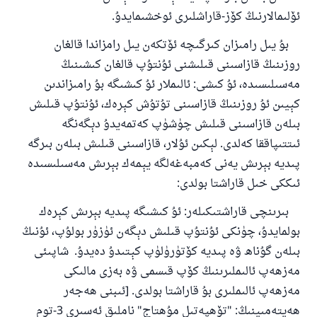
ئۆلىمالارنىڭ كۆز-قاراشلىرى ئوخشىمايدۇ.
بۇ يىل رامىزان كىرگىچە ئۆتكەن يىل رامزاندا قالغان
روزىنىڭ قازاسىنى قىلىشنى ئۇنتۇپ قالغان كىشىنىڭ
مەسىلىسىدە، ئۇ كىشى: ئالىملار ئۇ كىشىگە بۇ رامىزاندىن
كېيىن ئۇ روزىنىڭ قازاسىنى تۇتۇش كېرەك، ئۇنتۇپ قىلىش
بىلەن قازاسىنى قىلىش چۈشۈپ كەتمەيدۇ دېگەنگە
ئىتتىپاققا كەلدى. لېكىن ئۇلار، قازاسىنى قىلىش بىلەن بىرگە
پىديە بېرىش يەنى كەمبەغەلگە يېمەك بېرىش مەسىلىسىدە
ئىككى خىل قاراشتا بولدى:
بىرىنچى قاراشتىكىلەر: ئۇ كىشىگە پىديە بېرىش كېرەك
بولمايدۇ، چۈنكى ئۇنتۇپ قىلىش دېگەن ئۈزۈر بولۇپ، ئۇنىڭ
بىلەن گۇناھ ۋە پىديە كۆتۈرۈلۈپ كېتىدۇ دەيدۇ. شاپىئى
مەزھەپ ئالىملىرىنىڭ كۆپ قىسمى ۋە بەزى مالىكى
مەزھەپ ئالىملىرى بۇ قاراشتا بولدى. [ئىبنى ھەجەر
ھەيتەمىينىڭ: "تۆھپەتىل مۇھتاج" ناملىق ئەسىرى 3-توم