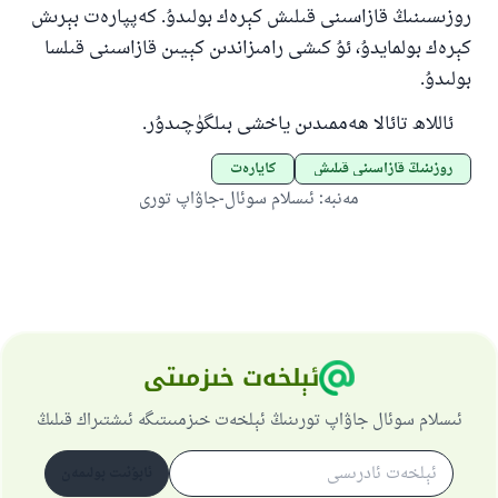
روزىسىنىڭ قازاسىنى قىلىش كېرەك بولىدۇ. كەپپارەت بېرىش
كېرەك بولمايدۇ، ئۇ كىشى رامىزاندىن كېيىن قازاسىنى قىلسا
بولىدۇ.
ئاللاھ تائالا ھەممىدىن ياخشى بىلگۈچىدۇر.
روزىنىڭ قازاسىنى قىلىش
كاپارەت
مەنبە
:
ئىسلام سوئال-جاۋاپ تورى
ئېلخەت خىزمىتى
ئىسلام سوئال جاۋاپ تورىنىڭ ئېلخەت خىزمىىتىگە ئىشتىراك قىلىڭ
ئابۇنىت بولىمەن