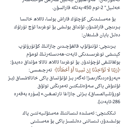
كەلتۈرگەن. "مەۋاھىبۇل جەلىيل شەرھى مۇختەسەر
ئوخشاش ساۋاپقا ئېرىشىدۇ
خەلىيل" 2-توم 450-بەتكە قارالسۇن.
مۇسلىم رىۋايەت قىلغان (1893) ھەدىس
بۇ مەسىلىدىكى كۈچلۈك قاراش بولسا، ئاللاھ خالىسا
بىرىنچى قاراشتۇر، ئۇنداق بولىشى بۇ توغرىدا ئۈچ تۈرلۈك
ئىئائە
دەلىل بايان قىلىنغان:
بىرىنچى: ئۇنتۇلۇپ قالغۇچىدىن جازانىڭ كۆتۈرۈلۈپ
كېتىشى توغرىسىدىكى ئايەت-ھەدىسلەرنىڭ ئومۇم
بولغانلىقى ئۈچۈندۇر. بۇ توغرىدا ئاللاھ تائالا مۇنداق دەيدۇ:
رَبَّنَا لَا تُؤَاخِذْنَا إِنْ نَسِينَا أَوْ أَخْطَأْنَا
تەرجىمىسى:
«پەرۋەردىگارىمىز! ئەگەر بىز ئۇنۇتساق ياكى خاتالاشساق (بىز
ئۇنتۇش ياكى سەۋەنلىكتىن ئەمرىڭنى تولۇق
ئورۇنلىيالمىساق)، بىزنى جازاغا تارتمىغىن.» [سۈرە بەقەرە
286-ئايەت].
ئىككىنچى: ئەسلىدە ئىنساننىڭ مەسئۇلىيەتتىن پاك
بولىشىدۇر، ئىنساننى دەلىلسىز ياكى بۇ مەسىلىنى