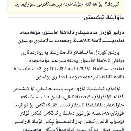
كېرەك؟. بۇ ھەقتە چۈشەنچە بېرىشىڭلارنى سورايمەن.
جاۋاپنىڭ تېكىستى
بارلىق گۈزەل مەدھىيىلەر ئاللاھقا خاستۇر، مۇھەممەد
ئەلەيھىسسالامغا ئاللاھنىڭ رەھمەت سالاملىرى بولسۇن.
بارلىق گۈزەل ماختاشلار ئالەملەرنىڭ پەرۋەردىگارى
بولغان ئاللاھقا خاستۇر. پەيغەمبىرىمىز مۇھەممەد
ئەلەيھىسسالامغا، ئۇنىڭ ئائىلە تاۋابىئاتلىرى ۋە ساھابىلىرىغا
ئاللاھ تائالانىڭ رەھمەت ۋە سالاملىرى بولسۇن.
ئۇنتۇپ قىلىشنىڭ ئۈزۈر ھېسابلىنىدىغانلىقى، ئۇ كىشىدىن
گۇناھ كۆتۈرلۈپ كېتىدىغانلىقى، بارلىق قائىدىسىزلىكتە
جازالانمايدىغانلىقىغا ئالىملار ئىتتىپاققا كەلگەن. بۇ توغرىدا
قۇرئان-ھەدىستە نۇرغۇن دەلىللەر كەلگەن، لېكىن ئۇلار
ئۇنتۇپ قالغان كىشى جازالانمىسىمۇ لېكىن ئۇنىڭ قازاسىنى
قىلىش بىلەن بىرگە پىديە كېلەمدۇ؟ دېگەن مەسىلىدە