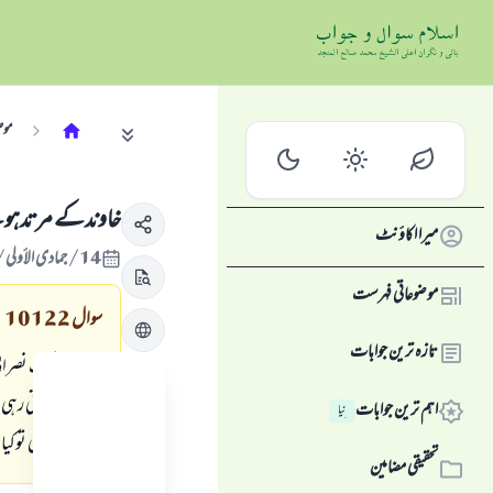
موض
خاوندکے مرتدہونے
میرا اکاؤنٹ
14/جمادى الأولى/1424 , 14/جولائی/2003
موضوعاتی فہرست
سوال
10122
تازہ ترین جوابات
میں نے ایک نصرانی 
زندگی بسر کرتی رہی
اہم ترین جوابات
نِیا
شروع کردی توکیا د
تحقیقی مضامین