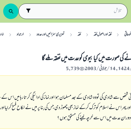
وعاتی
فقہ اور اصول فقہ
فقہ
تعزیری سزائیں اور حدود
ارتداد
خاو
 کی صورت میں کیا بیوی کوعدت میں نفقہ ملے گا
5,739
شخص سے شادی کی تووہ شادی کے بعد مسلمان ہوا اورنماز کی ادائيگي کرتا رہا میں اس کے س
 اورپھراس نے اسلام کوترک کرکے نماز بھی چھوڑ دی جس کی بنا پر میں نے نکاح فسخ کرلیااو
وران عدت میں اس سے خرچہ لینے کی مستحق ہوں ؟