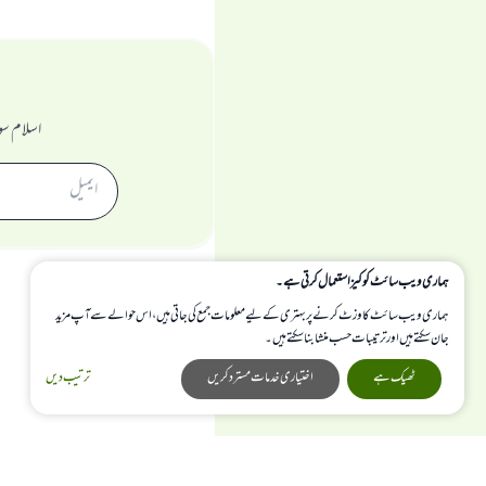
اسلام سو
ہماری ویب سائٹ کوکیز استعمال کرتی ہے۔
ہماری ویب سائٹ کا وزٹ کرنے پر بہتری کے لیے معلومات جمع کی جاتی ہیں، اس حوالے سے آپ مزید
جان سکتے ہیں اور ترتیبات حسب منشا بنا سکتے ہیں۔
ٹھیک ہے
اختیاری خدمات مسترد کریں
ترتیب دیں