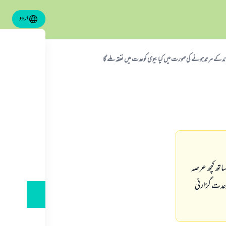
اردو
ندکے مرتدہونے کی صورت میں کیا بیوی کوعدت میں نفقہ ملے گا
اتھ کچھ عرصہ
رعدت گزارنی