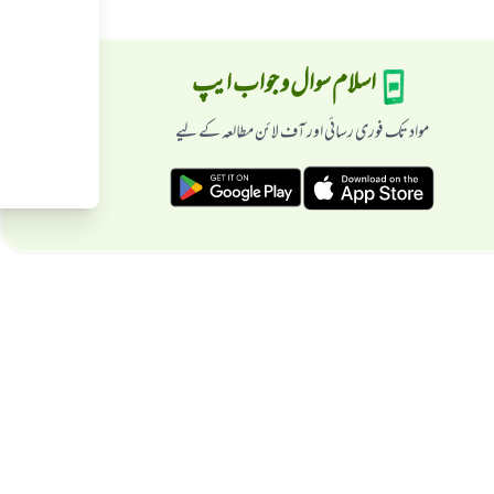
اسلام سوال و جواب ایپ
مواد تک فوری رسائی اور آف لائن مطالعہ کے لیے