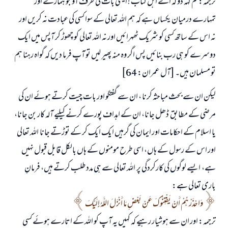
ترجمہ: تم کہہ دو کہ اے اہل کتاب ! ایسی بات کی طرف آؤ جو ہمارے اور
تمہارے درمیان یکساں ہے کہ ہم اللہ تعالی کے سوا کسی کی عبادت نہ کریں اور
نہ اس کے ساتھ کسی کو شریک ٹھہرائیں اور نہ اللہ تعالی کو چھوڑ کر آپس میں ایک
دوسرے کو ہی رب بنائیں پس اگر وہ منہ پھیر لیں تو آپ فرما دیں کہ گواہ رہنا ہم
تو مسلمان ہیں۔ [آل عمران: 64]
لیکن ان سے بحث مباحثہ کرنا ، ان سے گفتگو اور بات چیت کرتے ہوئے ان کی
مرضی کے مطابق ڈھل جانا، ان کے اہداف پورے کرنے کیلیے آلہ کار بن جانا،
یا اسلام کے احکامات اور ایمان کی گرہیں ایک ایک کر کے توڑتے جانا اللہ تعالی
اور اس کے رسول کے ہاں، اسی طرح مومنوں کے ہاں بالکل قابل قبول نہیں
ہے، ایسے لوگوں کی کارکردگی پر اللہ تعالی سے ہی مدد طلب کرتے ہیں، فرمانِ
باری تعالی ہے:
وَاحْذَرْهُمْ أَنْ يَفْتِنُوكَ عَنْ بَعْضِ مَا أَنْزَلَ اللَّهُ إِلَيْكَ
ترجمہ: اور ان سے ہوشیار رہیے کہ کہیں یہ آپ کو اللہ کے اتارے ہوئے کسی