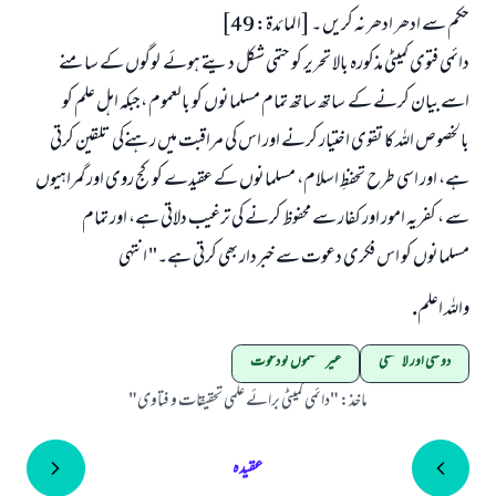
حکم سے ادھر ادھر نہ کریں ۔ [المائدة: 49]
دائمی فتوی کمیٹی مذکورہ بالا تحریر کو حتمی شکل دیتے ہوئے لوگوں کے سامنے
اسے بیان کرنے کے ساتھ ساتھ تمام مسلمانوں کو بالعموم ،جبکہ اہل علم کو
بالخصوص اللہ کا تقوی اختیار کرنے اور اس کی مراقبت میں رہنےکی تلقین کرتی
ہے، اور اسی طرح تحفظِ اسلام، مسلمانوں کے عقیدے کو کج روی اور گمراہیوں
سے ، کفریہ امور اور کفار سے محفوظ کرنے کی ترغیب دلاتی ہے، اور تمام
مسلمانوں کو اس فکری دعوت سے خبردار بھی کرتی ہے۔" انتہی
واللہ اعلم.
دوستی اور لاتعلقی
غیر مسلموں کو دعوت
ماخذ
:
"دائمی کمیٹی برائے علمی تحقیقات و فتاوی"
عقیدہ