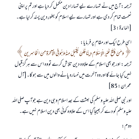
ترجمہ: آج میں نے تمہارے لیے تمہارا دین مکمل کر دیا ہے اور تم پر اپنی
نعمت تمام کر دی ہے اور تمہارے لیے اسلام کو بطورِ دین پسند کر لیا ہے۔
[المائدة: 3]
اسی طرح ایک اور مقام پر فرمایا:
وَمَنْ يَبْتَغِ غَيْرَ الْإِسْلَامِ دِينًا فَلَنْ يُقْبَلَ مِنْهُ وَهُوَ فِي الْآخِرَةِ مِنَ الْخَاسِرِينَ
ترجمہ: اور جو بھی اسلام کے علاوہ دین تلاش کرے تو وہ اس سے ہرگز قبول
نہیں کیا جائے گا اور وہ آخرت میں خسارہ پانے والوں میں سے ہو گا۔[آل
عمران: 85]
اور نبی صلی اللہ علیہ وسلم کی بعثت کے بعد اسلام وہی دین ہے جو آپ صلی اللہ
علیہ وسلم کو دے کر بھیجا گیا اس کے علاوہ کوئی بھی دین اسلام نہیں ہے۔
دوم: