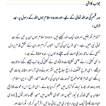
جواب کا متن
ہمہ قسم کی حمد اللہ تعالی کے لیے، اور دورو و سلام ہوں اللہ کے رسول پر، بعد
ازاں:
"تمام تعریفیں صرف ایک اللہ کیلیے ہیں، درود و سلام ہوں ان پر جن کے بعد
کوئی نبی نہیں ہے، اسی طرح ان کی آل، صحابہ کرام اور ان کے نقش قدم پر دل
جمعی کے ساتھ روزِ قیامت تک چلنے والوں پر، حمد و صلاۃ کے بعد:
دائمی کمیٹی برائے علمی تحقیقات و فتاوی نے کمیٹی کی جانب بھیجے گئے سوالات
دیکھے ، اسی طرح مختلف ذرائع ابلاغ میں نشر ہونے والی آرا اور مقالہ جات بھی
پرکھے ان تمام کا موضوع "وحدتِ ادیان کی دعوت" تھا ، یعنی: دینِ اسلام،
یہودیت اور عیسائیت کو آپس میں ضم کر دیا جائے، اسی طرح اس دعوت کا ذیلی
مطالبہ یہ بھی تھا کہ یونیورسٹیوں اور عوامی جگہوں میں مسجد، کلیسا اور شُوَل [یہودی
عبادت گاہ] ایک ہی چار دیواری میں بنائی جائیں، قرآن کریم، تورات اور