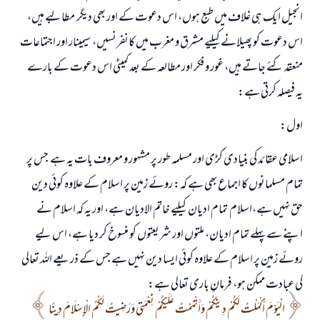
انجیل ایک ہی غلاف میں طبع ہوں، اس دعوت کے اور بھی دیگر مطالبے ہیں،
اس دعوت کو پھیلانے کیلیے مشرق و مغرب میں کانفرنسیں، سیمینار اور اجتماعات
منعقد کئے جاتے ہیں، غور و فکر اور مطالعہ کے بعد کمیٹی اس دعوت کے بارے
یہ فیصلہ کرتی ہے:
اول:
اسلامی عقائد کی بنیادی کڑی اور مسلمہ طور پر مشہور و معروف بات یہ ہے جس پر
تمام مسلمانوں کا اجماع بھی ہے کہ: روئے زمین پر اسلام کے علاوہ کوئی دین
حق نہیں ہے،اسلام تمام ادیان کیلیے خاتم الادیان ہے، اور یہ کہ اسلام نے
اپنے سے پہلے تمام ادیان، ملتوں اور شریعتوں کو منسوخ کر دیا ہے، اس لیے
روئے زمین پر اسلام کے علاوہ کوئی ایسا دین نہیں ہے جس کے ذریعے اللہ تعالی
کی عبادت ممکن ہو، فرمانِ باری تعالی ہے:
الْيَوْمَ أَكْمَلْتُ لَكُمْ دِينَكُمْ وَأَتْمَمْتُ عَلَيْكُمْ نِعْمَتِي وَرَضِيتُ لَكُمُ الْإِسْلَامَ دِينًا