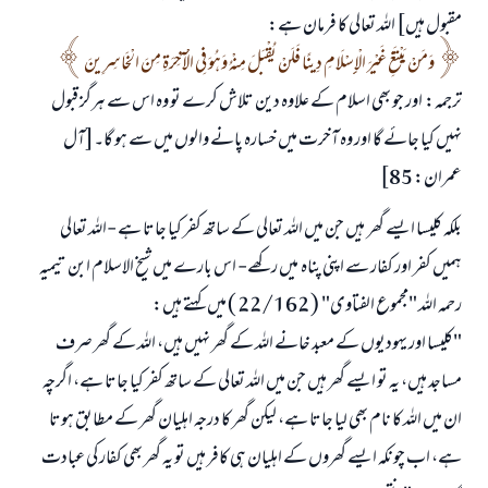
مقبول ہیں] اللہ تعالی کا فرمان ہے:
وَمَنْ يَبْتَغِ غَيْرَ الْإِسْلَامِ دِينًا فَلَنْ يُقْبَلَ مِنْهُ وَهُوَ فِي الْآخِرَةِ مِنَ الْخَاسِرِينَ
ترجمہ: اور جو بھی اسلام کے علاوہ دین تلاش کرے تو وہ اس سے ہرگز قبول
نہیں کیا جائے گا اور وہ آخرت میں خسارہ پانے والوں میں سے ہو گا۔[آل
عمران: 85]
بلکہ کلیسا ایسے گھر ہیں جن میں اللہ تعالی کے ساتھ کفر کیا جاتا ہے -اللہ تعالی
ہمیں کفر اور کفار سے اپنی پناہ میں رکھے- اس بارے میں شیخ الاسلام ابن تیمیہ
رحمہ اللہ "مجموع الفتاوى" ( 22/162 ) میں کہتے ہیں:
"کلیسا اور یہودیوں کے معبد خانے اللہ کے گھر نہیں ہیں، اللہ کے گھر صرف
مساجد ہیں، یہ تو ایسے گھر ہیں جن میں اللہ تعالی کے ساتھ کفر کیا جاتا ہے، اگرچہ
ان میں اللہ کا نام بھی لیا جاتا ہے، لیکن گھر کا درجہ اہلیان گھر کے مطابق ہوتا
ہے، اب چونکہ ایسے گھروں کے اہلیان ہی کافر ہیں تو یہ گھر بھی کفار کی عبادت