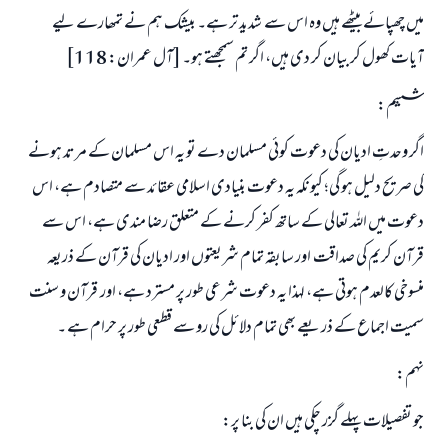
میں چھپائے بیٹھے ہیں وہ اس سے شدید تر ہے۔ بیشک ہم نے تمھارے لیے
آیات کھول کر بیان کر دی ہیں، اگر تم سمجھتے ہو۔ [آل عمران: 118]
ششم:
اگر وحدتِ ادیان کی دعوت کوئی مسلمان دے تو یہ اس مسلمان کے مرتد ہونے
کی صریح دلیل ہو گی؛ کیونکہ یہ دعوت بنیادی اسلامی عقائد سے متصادم ہے، اس
دعوت میں اللہ تعالی کے ساتھ کفر کرنے کے متعلق رضا مندی ہے، اس سے
قرآن کریم کی صداقت اور سابقہ تمام شریعتوں اور ادیان کی قرآن کے ذریعہ
منسوخی کالعدم ہوتی ہے، لہذا یہ دعوت شرعی طور پر مسترد ہے، اور قرآن و سنت
سمیت اجماع کے ذریعے بھی تمام دلائل کی رو سے قطعی طور پر حرام ہے ۔
نہم:
جو تفصیلات پہلے گزر چکی ہیں ان کی بنا پر: