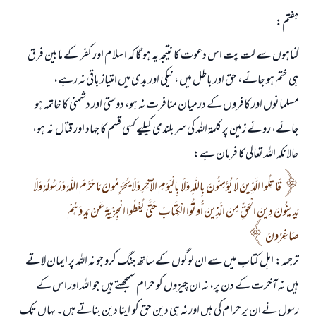
ہفتم:
گناہوں سے لت پت اس دعوت کا نتیجہ یہ ہو گا کہ اسلام اور کفر کے مابین فرق
ہی ختم ہو جائے، حق اور باطل میں ، نیکی اور بدی میں امتیاز باقی نہ رہے،
مسلمانوں اور کافروں کے درمیان منافرت نہ ہو، دوستی اور دشمنی کا خاتمہ ہو
جائے، روئے زمین پر کلمۃ اللہ کی سربلندی کیلیے کسی قسم کا جہاد اور قتال نہ ہو،
حالانکہ اللہ تعالی کا فرمان ہے:
قَاتِلُوا الَّذِينَ لَا يُؤْمِنُونَ بِاللَّهِ وَلَا بِالْيَوْمِ الْآخِرِ وَلَا يُحَرِّمُونَ مَا حَرَّمَ اللَّهُ وَرَسُولُهُ وَلَا
يَدِينُونَ دِينَ الْحَقِّ مِنَ الَّذِينَ أُوتُوا الْكِتَابَ حَتَّى يُعْطُوا الْجِزْيَةَ عَنْ يَدٍ وَهُمْ
صَاغِرُونَ
ترجمہ: اہل کتاب میں سے ان لوگوں کے ساتھ جنگ کرو جو نہ اللہ پر ایمان لاتے
ہیں نہ آخرت کے دن پر، نہ ان چیزوں کو حرام سمجھتے ہیں جو اللہ اور اس کے
رسول نے ان پر حرام کی ہیں اور نہ ہی دین حق کو اپنا دین بناتے ہیں۔ یہاں تک