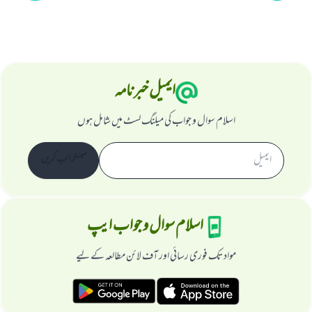
ایمیل خبرنامہ
اسلام سوال و جواب کی میلنگ لسٹ میں شامل ہوں
سبسکرائب کریں
اسلام سوال و جواب ایپ
مواد تک فوری رسائی اور آف لائن مطالعہ کے لیے