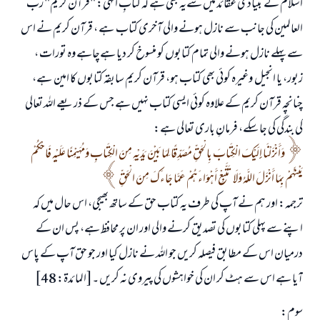
اسلام کے بنیادی عقائد میں سےیہ بھی ہے کہ کتابِ الہی: "قرآن کریم" رب
العالمین کی جانب سے نازل ہونے والی آخری کتاب ہے ، قرآن کریم نے اس
سے پہلے نازل ہونے والی تمام کتابوں کو منسوخ کر دیا ہےچاہے وہ تورات ،
زبور، یا انجیل وغیرہ کوئی بھی کتاب ہو، قرآن کریم سابقہ کتابوں کا امین ہے،
چنانچہ قرآن کریم کے علاوہ کوئی ایسی کتاب نہیں ہے جس کے ذریعے اللہ تعالی
کی بندگی کی جا سکے، فرمانِ باری تعالی ہے:
وَأَنْزَلْنَا إِلَيْكَ الْكِتَابَ بِالْحَقِّ مُصَدِّقًا لِمَا بَيْنَ يَدَيْهِ مِنَ الْكِتَابِ وَمُهَيْمِنًا عَلَيْهِ فَاحْكُمْ
بَيْنَهُمْ بِمَا أَنْزَلَ اللَّهُ وَلَا تَتَّبِعْ أَهْوَاءَهُمْ عَمَّا جَاءَكَ مِنَ الْحَقِّ
ترجمہ: اور ہم نے آپ کی طرف یہ کتاب حق کے ساتھ بھیجی، اس حال میں کہ
اپنے سے پہلی کتابوں کی تصدیق کرنے والی اور ان پر محافظ ہے، پس ان کے
درمیان اس کے مطابق فیصلہ کریں جو اللہ نے نازل کیا اور جو حق آپ کے پاس
آیا ہے اس سے ہٹ کر ان کی خواہشوں کی پیروی نہ کریں ۔[المائدة: 48]
سوم: