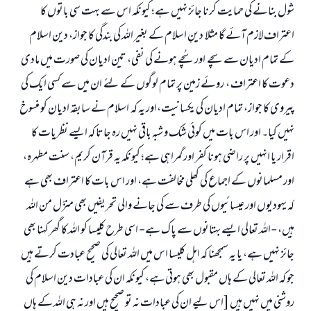
شول بنانے کی حمایت کرنا جائز نہیں ہے؛ کیونکہ اس سے بہت سی باتوں کا
اعتراف لازم آئے گا مثلا دینِ اسلام کے بغیر اللہ کی بندگی کا جواز، دین اسلام
کے تمام ادیان سے سچے اور سُچے ہونے کی نفی، تین ادیان کی صورت میں مادی
دعوت کا اعتراف ، روئے زمین پر تمام لوگوں کے لئے ان میں سے کسی ایک کی
پیروی کا جواز، تمام ادیان کی یکسانیت،اور یہ کہ اسلام نے سابقہ ادیان کو منسوخ
نہیں کیا۔ اور اس بات میں کوئی شک و شبہ باقی نہیں رہ جاتا کہ ایسے نظریات کا
اقرار یا انہیں پر راضی ہونا کفر اور گمراہی ہے؛ کیونکہ یہ قرآن کریم، سنت مطہرہ،
اور مسلمانوں کے اجماع کی کھلی مخالفت ہے، اور اس بات کا اعتراف بھی ہے
کہ یہودیوں اور عیسائیوں کی طرف سے کی جانے والی تحریفیں بھی منزّل من اللہ
ہیں، -اللہ تعالی ایسے بہتانوں سے پاک ہے- اسی طرح کلیسا کو اللہ کا گھر کہنا بھی
جائز نہیں ہے، یا یہ سمجھنا کہ اہل کلیسا اس میں اللہ تعالی کی صحیح عبادت کرتے ہیں
جو کہ اللہ تعالی کے ہاں مقبول بھی ہوتی ہے، کیونکہ ان کی عبادات دین اسلام کی
روشنی میں نہیں ہیں [اس لیے ان کی عبادات نہ تو صحیح ہیں اور نہ ہی اللہ کے ہاں