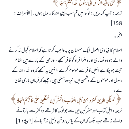
قُلْ يَاأَيُّهَا النَّاسُ إِنِّي رَسُولُ اللَّهِ إِلَيْكُمْ جَمِيعًا
ترجمہ: آپ کہہ دیں: لوگو! میں تم سب کیلیے اللہ کا رسول ہوں ۔[الأعراف:
158]
پنجم:
اسلام کا بنیادی اصول ایک مسلمان پر یہ واجب کرتا ہے کہ اسلام قبول نہ کرنے
والے یہود و نصاری اور دیگر افراد کو کافر سمجھے، اور جن کے بارے میں اتمام
حجت ہو چکا ہے انہیں کافر سے موسوم کرے، انہیں یہ سمجھے کہ وہ اللہ ، اللہ کے
رسول اور مومنوں کے دشمن ہیں، نیز وہ جہنمی ہیں ، جیسے کہ فرمانِ باری تعالی
ہے:
لَمْ يَكُنِ الَّذِينَ كَفَرُوا مِنْ أَهْلِ الْكِتَابِ وَالْمُشْرِكِينَ مُنْفَكِّينَ حَتَّى تَأْتِيَهُمُ الْبَيِّنَةُ
ترجمہ: اہل کتاب اور مشرکین میں سے جو لوگ کافر تھے وہ کفر سے باز آنے
والے نہ تھے جب تک کہ ان کے پاس روشن دلیل نہ آ جائے [البینۃ: 1]