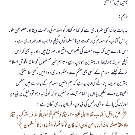
گاہیں ہیں" انتہی
دہم:
یہ بات جاننابھی ضروری ہے کہ تمام کفار کو اسلام کی دعوت دینا اور خصوصی طور
پر اہل کتاب کو اسلام کی دعوت دینا مسلمانوں کیلیے واجب اور ضروری ہے،
اس بارے میں کتاب و سنت کی نصوص واضح اور صریح ہیں، اور یہ بھی کہ اس
کیلیے طریقہ کار اچھا اور بہترین ہونا چاہیے، تاہم غیر مسلموں کو حلقہ بگوش اسلام
کرنے کیلیے اسلام کے کسی بھی حکم سے دستبرداری روا نہیں رکھی جا سکتی،
بہترین طریقہ اپنانے کی وجہ یہ ہے کہ ہم انہیں اسلام کے بارے میں مکمل
اطمینان دے سکیں یا ان پر اتمام حجت کر سکیں تا کہ کوئی تباہ ہو تو دلیل کی بنیاد پر
اور زندگی پائے تو بھی دلیل کی بنیاد پر، فرمانِ باری تعالی ہے:
قُلْ يَاأَهْلَ الْكِتَابِ تَعَالَوْا إِلَى كَلِمَةٍ سَوَاءٍ بَيْنَنَا وَبَيْنَكُمْ أَلَّا نَعْبُدَ إِلَّا اللَّهَ وَلَا نُشْرِكَ بِهِ شَيْئًا
وَلَا يَتَّخِذَ بَعْضُنَا بَعْضًا أَرْبَابًا مِنْ دُونِ اللَّهِ فَإِنْ تَوَلَّوْا فَقُولُوا اشْهَدُوا بِأَنَّا مُسْلِمُونَ