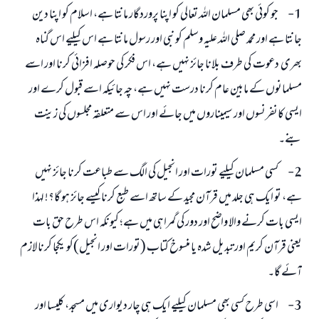
1- جو کوئی بھی مسلمان اللہ تعالی کو اپنا پروردگار مانتا ہے، اسلام کو اپنا دین
جانتا ہے اور محمد صلی اللہ علیہ وسلم کو نبی اور رسول مانتا ہے اس کیلیے اس گناہ
بھری دعوت کی طرف بلانا جائز نہیں ہے، اس فکر کی حوصلہ افزائی کرنا اور اسے
مسلمانوں کے مابین عام کرنا درست نہیں ہے، چہ جائیکہ اسے قبول کرے اور
ایسی کانفرنسوں اور سیمیناروں میں جائے اور اس سے متعلقہ مجلسوں کی زینت
بنے۔
2- کسی مسلمان کیلیے تورات اور انجیل کی الگ سے طباعت کرنا جائز نہیں
ہے، تو ایک ہی جلد میں قرآن مجید کے ساتھ اسے طبع کرنا کیسے جائز ہو گا؟! لہذا
ایسی بات کرنے والا واضح اور دور کی گمراہی میں ہے؛ کیونکہ اس طرح حق بات
یعنی قرآن کریم اور تبدیل شدہ یا منسوخ کتاب (تورات اور انجیل)کو یکجا کرنا لازم
آئے گا۔
3- اسی طرح کسی بھی مسلمان کیلیے ایک ہی چار دیواری میں مسجد، کلیسا اور