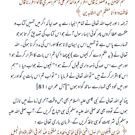
مَعَكُمْ لَتُؤْمِنُنَّ بِهِ وَلَتَنْصُرُنَّهُ قَالَ أَأَقْرَرْتُمْ وَأَخَذْتُمْ عَلَى ذَلِكُمْ إِصْرِي قَالُوا أَقْرَرْنَا قَالَ
فَاشْهَدُوا وَأَنَا مَعَكُمْ مِنَ الشَّاهِدِينَ
ترجمہ: اور جب اللہ تعالی نے تمام انبیاء سے یہ عہد لیا کہ اگر میں تمہیں کتاب و
حکمت عطا کروں پھر کوئی ایسا رسول آئے جو اس کتاب کی تصدیق کرتا ہو جو
تمہارے پاس ہے تو تمہیں اس پر ایمان لانا ہوگا اور اس کی مدد کرنا ہوگی۔ اللہ
تعالی نے (یہ حکم دے کر نبیوں سے) پوچھا ؟ کیا تم اس بات کا اقرار کرتے ہو ؟
اور میرے اس عہد کی ذمہ داری قبول کرتے ہو ؟" نبیوں نے جواب دیا : "ہم
اس کا اقرار کرتے ہیں "تو اللہ تعالی نے فرمایا : " تو اب تم اس بات پر گواہ رہو
اور میں خود بھی تمہارے ساتھ گواہ ہوں "[آل عمران: 81]
چنانچہ اللہ تعالی کے نبی عیسی علیہ السلام بھی جس وقت آخری زمانے میں نازل
ہوں گے تو وہ بھی محمد صلی اللہ علیہ وسلم کی ہی اتباع کریں گے، آپ صلی اللہ علیہ
وسلم کی شریعت کو ہی نافذ کریں گے، فرمانِ باری تعالی ہے:
الَّذِينَ يَتَّبِعُونَ الرَّسُولَ النَّبِيَّ الْأُمِّيَّ الَّذِي يَجِدُونَهُ مَكْتُوبًا عِنْدَهُمْ فِي التَّوْرَاةِ وَالْإِنْجِيلِ