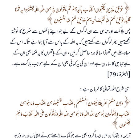
فَوَيْلٌ لِلَّذِينَ يَكْتُبُونَ الْكِتَابَ بِأَيْدِيهِمْ ثُمَّ يَقُولُونَ هَذَا مِنْ عِنْدِ اللَّهِ لِيَشْتَرُوا بِهِ ثَمَنًا
قَلِيلًا فَوَيْلٌ لَهُمْ مِمَّا كَتَبَتْ أَيْدِيهِمْ وَوَيْلٌ لَهُمْ مِمَّا يَكْسِبُونَ
پس ہلاکت اور تباہی ہے ان لوگوں کے لیے جو اپنے ہاتھوں سے شرع کا نوشتہ
لکھتے ہیں پھر لوگوں سے کہتے ہیں کہ یہ اللہ کے پاس سے آیا ہوا ہے تاکہ اس کے
معاوضے میں تھوڑا سا فائدہ حاصل کر لیں ،ان کے ہاتھوں کا یہ لکھا بھی ان کے
لیے تباہی کا سامان ہے اور ان کی یہ کمائی بھی ان کے لیے موجب ہلاکت ہے۔
[البقرۃ: 79]
اسی طرح اللہ تعالی کا فرمان ہے:
وَإِنَّ مِنْهُمْ لَفَرِيقًا يَلْوُونَ أَلْسِنَتَهُمْ بِالْكِتَابِ لِتَحْسَبُوهُ مِنَ الْكِتَابِ وَمَا هُوَ مِنَ
الْكِتَابِ وَيَقُولُونَ هُوَ مِنْ عِنْدِ اللَّهِ وَمَا هُوَ مِنْ عِنْدِ اللَّهِ وَيَقُولُونَ عَلَى اللَّهِ الْكَذِبَ وَهُمْ
يَعْلَمُونَ
ترجمہ: یقیناً ان میں ایسا گروہ بھی ہے جو کتاب پڑھتے ہوئے اپنی زبان مروڑتا