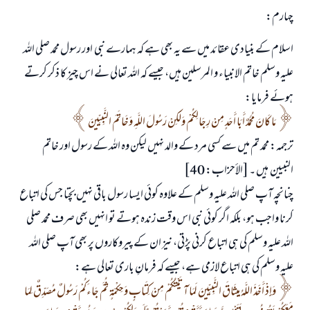
چہارم:
اسلام کے بنیادی عقائد میں سے یہ بھی ہے کہ ہمارے نبی اور رسول محمد صلی اللہ
علیہ وسلم خاتم الانبیاء و المرسلین ہیں، جیسے کہ اللہ تعالی نے اس چیز کا ذکر کرتے
ہوئے فرمایا:
مَا كَانَ مُحَمَّدٌ أَبَا أَحَدٍ مِنْ رِجَالِكُمْ وَلَكِنْ رَسُولَ اللَّهِ وَخَاتَمَ النَّبِيِّينَ
ترجمہ: محمد تم میں سے کسی مرد کے والد نہیں لیکن وہ اللہ کے رسول اور خاتم
النبیین ہیں ۔ [الأحزاب: 40]
چنانچہ آپ صلی اللہ علیہ وسلم کے علاوہ کوئی ایسا رسول باقی نہیں بچتا جس کی اتباع
کرنا واجب ہو، بلکہ اگر کوئی نبی اس وقت زندہ ہوتے تو انہیں بھی صرف محمد صلی
اللہ علیہ وسلم کی ہی اتباع کرنی پڑتی، نیز ان کے پیروکاروں پر بھی آپ صلی اللہ
علیہ وسلم کی ہی اتباع لازمی ہے، جیسے کہ فرمانِ باری تعالی ہے:
وَإِذْ أَخَذَ اللَّهُ مِيثَاقَ النَّبِيِّينَ لَمَا آتَيْتُكُمْ مِنْ كِتَابٍ وَحِكْمَةٍ ثُمَّ جَاءَكُمْ رَسُولٌ مُصَدِّقٌ لِمَا