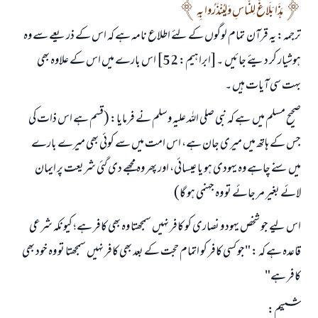
هَذَا بَلَاغٌ لِلنَّاسِ وَلِيُنْذَرُوا بِهِ
ابھی تعاون کریں
ترجمہ: یہ قرآن تمام لوگوں کے لئے اطلاع نامہ ہے کہ اس کے ذریعے سے وہ
ہوشیار کر دیئے جائیں ۔[ابراہیم: 52] اس بارے میں اس کے علاوہ بھی
بہت سی آیات ہیں ۔
صحیح مسلم میں ہے کہ نبی صلی اللہ علیہ وسلم نے فرمایا: (قسم ہے اس ذات کی
جس کے ہاتھ میں میری جان ہے، اس امت میں سے کوئی بھی میرے بارے
میں سنے چاہے وہ یہودی ہو یا عیسائی، اور پھر وہ مجھے دی گئی شریعت پر ایمان
لائے بغیر مر جائے تو وہ جہنمی ہو گا)
اس لیے جو شخص یہود و نصاری کو کافر نہیں سمجھتا وہ بھی کافر ہے؛ کیونکہ شرعی
قاعدہ ہے کہ : "جو کسی کافر کو اتمام حجت کے بعد بھی کافر نہیں سمجھتا تو وہ خود بھی
کافر ہے"
ششم: