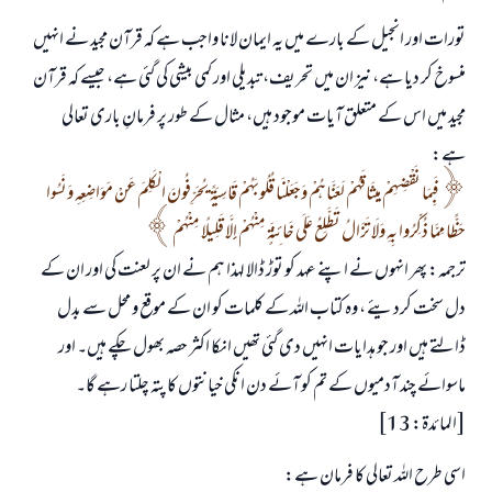
تورات اور انجیل کے بارے میں یہ ایمان لانا واجب ہے کہ قرآن مجید نے انہیں
منسوخ کر دیا ہے، نیز ان میں تحریف، تبدیلی اور کمی بیشی کی گئی ہے، جیسے کہ قرآن
مجید میں اس کے متعلق آیات موجود ہیں، مثال کے طور پر فرمانِ باری تعالی
ہے:
فَبِمَا نَقْضِهِمْ مِيثَاقَهُمْ لَعَنَّاهُمْ وَجَعَلْنَا قُلُوبَهُمْ قَاسِيَةً يُحَرِّفُونَ الْكَلِمَ عَنْ مَوَاضِعِهِ وَنَسُوا
حَظًّا مِمَّا ذُكِّرُوا بِهِ وَلَا تَزَالُ تَطَّلِعُ عَلَى خَائِنَةٍ مِنْهُمْ إِلَّا قَلِيلًا مِنْهُمْ
ترجمہ: پھر انہوں نے اپنے عہد کو توڑ ڈالا لہذا ہم نے ان پر لعنت کی اور ان کے
دل سخت کردیئے ، وہ کتاب اللہ کے کلمات کو ان کے موقع و محل سے بدل
ڈالتے ہیں اور جو ہدایات انہیں دی گئی تھیں انکا اکثر حصہ بھول چکے ہیں۔ اور
ماسوائے چند آدمیوں کے تم کو آئے دن انکی خیانتوں کا پتہ چلتا رہے گا۔
[المائدة: 13]
اسی طرح اللہ تعالی کا فرمان ہے: