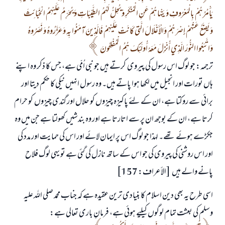
يَأْمُرُهُمْ بِالْمَعْرُوفِ وَيَنْهَاهُمْ عَنِ الْمُنْكَرِ وَيُحِلُّ لَهُمُ الطَّيِّبَاتِ وَيُحَرِّمُ عَلَيْهِمُ الْخَبَائِثَ
وَيَضَعُ عَنْهُمْ إِصْرَهُمْ وَالْأَغْلَالَ الَّتِي كَانَتْ عَلَيْهِمْ فَالَّذِينَ آمَنُوا بِهِ وَعَزَّرُوهُ وَنَصَرُوهُ
وَاتَّبَعُوا النُّورَ الَّذِي أُنْزِلَ مَعَهُ أُولَئِكَ هُمُ الْمُفْلِحُونَ
ترجمہ: جو لوگ اس رسول کی پیروی کرتے ہیں جو نبی اُمّی ہے، جس کا ذکر وہ اپنے
ہاں تورات اور انجیل میں لکھا ہوا پاتے ہیں۔ وہ رسول انہیں نیکی کا حکم دیتا اور
برائی سے روکتا ہے، ان کے لئے پاکیزہ چیزوں کو حلال اور گندی چیزوں کو حرام
کرتا ہے، ان کے بوجھ ان پر سے اتارتا ہے اور وہ بندشیں کھولتا ہے جن میں وہ
جکڑے ہوئے تھے۔ لہذا جو لوگ اس پر ایمان لائے اور اس کی حمایت اور مدد کی
اور اس روشنی کی پیروی کی جو اس کے ساتھ نازل کی گئی ہے تو یہی لوگ فلاح
پانے والے ہیں [الأعراف: 157]
اسی طرح یہ بھی دین اسلام کا بنیادی ترین عقیدہ ہے کہ جناب محمد صلی اللہ علیہ
وسلم کی بعثت تمام لوگوں کیلیے ہوئی ہے، فرمانِ باری تعالی ہے: