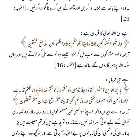
کہ وہ اپنے ہاتھ سے جزیہ ادا کریں اور چھوٹے بن کر رہنا گوارا کر لیں ۔[التوبہ:
29]
ایسے ہی اللہ تعالی کا فرمان ہے:
وَقَاتِلُوا الْمُشْرِكِينَ كَافَّةً كَمَا يُقَاتِلُونَكُمْ كَافَّةً وَاعْلَمُوا أَنَّ اللَّهَ مَعَ الْمُتَّقِينَ
ترجمہ: اور مشرکوں سے سب مل کر لڑو، جیسے وہ تم سے مل کر لڑتے ہیں اور جان
لو کہ اللہ پرہیز گاروں کے ساتھ ہے [التوبہ: 36]
ایسے ہی فرمایا:
يَاأَيُّهَا الَّذِينَ آمَنُوا لَا تَتَّخِذُوا بِطَانَةً مِنْ دُونِكُمْ لَا يَأْلُونَكُمْ خَبَالًا وَدُّوا مَاعَنِتُّمْ قَدْ بَدَتِ
الْبَغْضَاءُ مِنْ أَفْوَاهِهِمْ وَمَا تُخْفِي صُدُورُهُمْ أَكْبَرُ قَدْ بَيَّنَّا لَكُمُ الْآيَاتِ إِنْ كُنْتُمْ تَعْقِلُونَ
ترجمہ: اے ایمان والو ! اپنے سوا کسی غیر مسلم کو اپنا راز دار نہ بناؤ، وہ تمہاری
خرابی کے لیے کوئی کسر اٹھا نہیں رکھتے۔ وہ تو چاہتے ہیں کہ تم مصیبت میں پڑ
جاؤ۔ ان کی دشمنی ان کی زبانوں پر بے اختیار آ جاتی ہے اور جو کچھ وہ اپنے دلوں