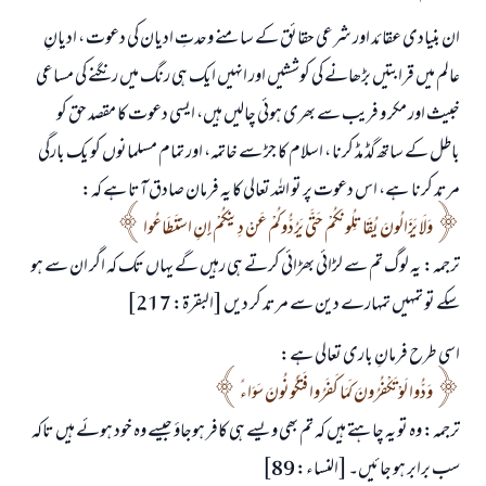
ان بنیادی عقائد اور شرعی حقائق کے سامنے وحدتِ ادیان کی دعوت ، ادیانِ
عالم میں قرابتیں بڑھانے کی کوششیں اور انہیں ایک ہی رنگ میں رنگنے کی مساعی
خبیث اور مکر و فریب سے بھری ہوئی چالیں ہیں، ایسی دعوت کا مقصد حق کو
باطل کے ساتھ گڈ مڈ کرنا ، اسلام کا جڑ سے خاتمہ، اور تمام مسلمانوں کو یک بارگی
مرتد کرنا ہے، اس دعوت پر تو اللہ تعالی کا یہ فرمان صادق آتا ہے کہ:
وَلَا يَزَالُونَ يُقَاتِلُونَكُمْ حَتَّى يَرُدُّوكُمْ عَنْ دِينِكُمْ إِنِ اسْتَطَاعُوا
ترجمہ: یہ لوگ تم سے لڑائی بھڑائی کرتے ہی رہیں گے یہاں تک کہ اگر ان سے ہو
سکے تو تمہیں تمہارے دین سے مرتد کر دیں [البقرة: 217]
اسی طرح فرمانِ باری تعالی ہے:
وَدُّوا لَوْ تَكْفُرُونَ كَمَا كَفَرُوا فَتَكُونُونَ سَوَاءً
ترجمہ: وہ تو یہ چاہتے ہیں کہ تم بھی ویسے ہی کافر ہوجاؤ جیسے وہ خود ہوئے ہیں تاکہ
سب برابر ہو جائیں۔ [النساء: 89]