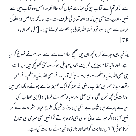
ہے تاکہ تم اسے کتاب ہی کی عبارت خیال کرو حالانکہ دراصل وہ کتاب میں سے
نہیں، اور یہ کہتے بھی ہیں کہ وہ اللہ تعالی کی طرف سے ہے حالانکہ دراصل وہ اللہ کی
طرف سے نہیں، وہ تو دانستہ اللہ تعالی پر جھوٹ بولتے ہیں ۔[آل عمران:
78]
چنانچہ یہی وجہ ہے کہ جو کچھ ان میں صحیح سلامت ہے اسے اسلام نے منسوخ کر دیا
ہے، اور بقیہ تمام چیزیں تحریف شدہ یا تبدیل ہو کر سلامتی کھو چکی ہیں، یہ بات
نبی صلی اللہ علیہ وسلم سے ثابت ہے کہ آپ نے صلی اللہ علیہ وسلم نے جس
وقت سیدنا عمر بن خطاب رضی اللہ عنہ کو ایک صحیفہ تھامے ہوئے دیکھا جس میں
تورات کی کچھ تحریر تھی تو نبی صلی اللہ علیہ وسلم نے فرمایا: (ابن خطاب !کیا
میرے بارے میں شک ہے ؟ کیا میں روزِ روشن کی طرح عیاں شریعت لے کر
نہیں آیا؟! اگر میرے بھائی موسی بھی زندہ ہوتے تو انہیں بھی میری ہی اتباع
کرنا ہوتی)" اس روایت کو احمد اور دارمی وغیرہ نے روایت کیا ہے۔