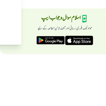
اسلام سوال و جواب ایپ
مواد تک فوری رسائی اور آف لائن مطالعہ کے لیے