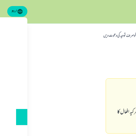
اردو
 کوصرف توحید کی دعوت دیں
کیہ افعال کا