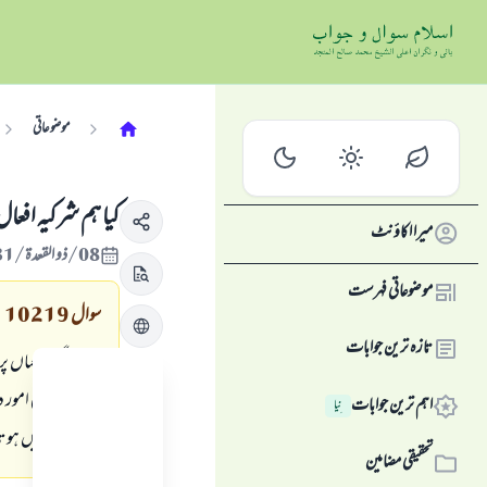
موضوعاتی
کیا ہم شرکیہ افع
میرا اکاؤنٹ
08/ذو القعدة/1431 , 16/اکتوبر/2010
موضوعاتی فہرست
سوال
10219
تازہ ترین جوابات
ایسی جگہیں جہاں پر
یا کہ توحید باقی ام
اہم ترین جوابات
نِیا
مرتکب تونہیں ہوتا 
تحقیقی مضامین