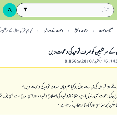
تعلیم و دعوت
دعوت و تبلیغ
دعوت کے وسائل
کیا ہم شرکیہ افعال کے مرتکبین
ال کے مرتکبین کوصرف توحید کی دعوت دیں
8,856
 قبے اورقبروں کی زيارت ہوتی ہو کیا ہم وہاں صرف توحید کی دعوت دیں ؟
ور دین کی دعوت بھی دینی چاہیے مثلا نماز وغیرہ کی اصلاح وغیرہ ، اور اسی طرح اسے بھی جوکہ شر
لیکن کچھ معاصی اورگناہ کا ارتکاب کرتا ہے ؟