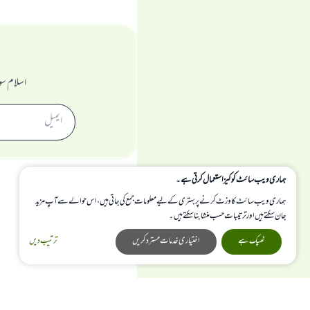
اسلام سو
ہماری ویب سائٹ کوکیز استعمال کرتی ہے۔
ہماری ویب سائٹ کا وزٹ کرنے پر بہتری کے لیے معلومات جمع کی جاتی ہیں، اس حوالے سے آپ مزید
جان سکتے ہیں اور ترتیبات حسب منشا بنا سکتے ہیں۔
ٹھیک ہے
اختیاری خدمات مسترد کریں
ترتیب دیں