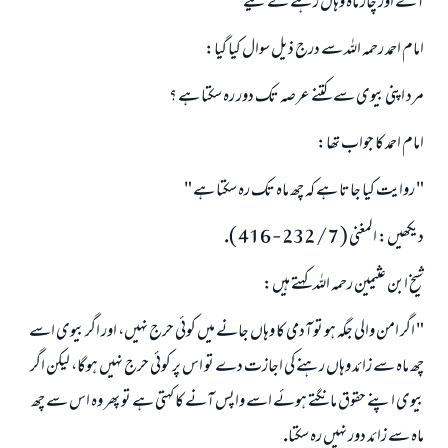
آنے اور چار ماہ وہاں رہنے كے ليے "
امت مسلمہ کے واسطے جوابات پیش کرنے کے لیے ہماری مدد کریں
امام احمد رحمہ اللہ سے درج ذيل سوال كيا گيا:
رسول اللہ صلی اللہ علیہ و سلم کا فرمان ہے:
مرد اپنى بيوى سے كتنے عرصہ تك دور رہ سكتا ہے ؟
نیکی کی رہنمائی کرنے والے کو بھی نیکی کرنے والے کے برابر اجر ملتا ہے۔
(مسلم : 1893)
امام احمد كا جواب تھا:
" روايت كيا جاتا ہے كہ چھ ماہ تك رہ سكتا ہے "
ابھی تعاون کریں
ديكھيں: المغنى ( 7 / 232 - 416 ).
شيخ ابن عثيمين رحمہ اللہ كہتے ہيں:
" اگر امن والى جگہ ہو تو آدمى كا وہاں جانے ميں كوئى حرج نہيں، اور اگر بيوى اسے
چھ ماہ سے زائد وہاں رہنے كى اجازت دے تو اس پر كوئى حرج نہيں ہوگا، ليكن اگر
بيوى اپنے حقوق مانگتے ہوئے اسے واپس آنے كا كہتى ہے تو پھر وہ اس سے چھ
ماہ سے زائد دور نہيں رہ سكتا.