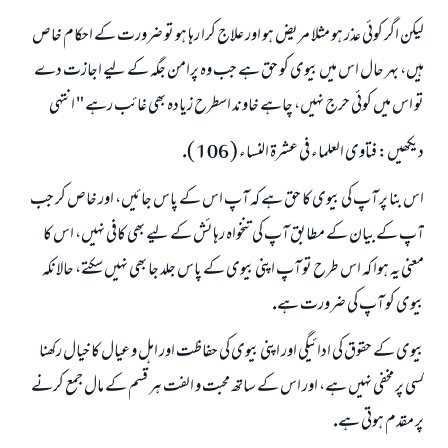
ليكن اگر كوئى عذر ہو مثلا مريض ہو اور علاج كرا رہا ہو تو ضرورت كے احكام خاص
ہيں، بہر حال اس ميں بيوى كو حق ہے جب وہ پرامن جگہ كے ليے اجازت دے
تو اس ميں كوئى حرج نہيں، چاہے خاوند اسطرح زيادہ بھى غائب رہے " انتہى
ديكھيں: فتاوى العلماء فى عشرۃ النساء ( 106 ).
اس بنا پر آپ كى بيوى كا حق ہے كہ آپ اس كے پاس جائيں، اور خاص كر جب
آپ كے بيان كے مطابق آپ كى تنخواہ رہائش كے ليے بھى كافى نہيں، اس كا
معنى يہ ہوا كہ اس طرح تو آپ اپنى بيوى كے پاس جلد جا بھى نہيں سكتے، حالانكہ
بيوى كو آپ كى ضرورت ہے.
بيوى كے حقوق كى ادائيگى اور اپنى بيوى كى حفاظت اور اہل و عيال كا خيال ركھنا
كسى پر مخفى نہيں ہے، اور اس كے ساتھ محبت و الفت ہر قسم كے مال جمع كرنے
پر مقدم ہوتى ہے.