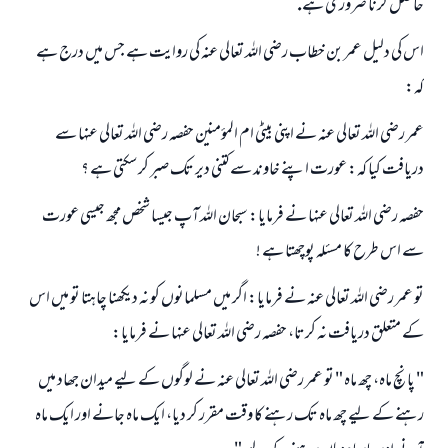
حاصل كرنا ضرورى ہے.
اس كى دليل عمر بن خطاب رضى اللہ تعالى عنہ كى روايت ہے جس ميں درج ہے
كہ:
عمر رضى اللہ تعالى عنہ نے اپنى بيٹى ام المؤمنين حفصہ رضى اللہ تعالى عنہا سے
دريافت كيا كہ: عورت اپنے خاوند سے كتنى دير تك صبر كر سكتى ہے ؟
حفصہ رضى اللہ تعالى عنہا نے فرمايا: سبحان اللہ آپ جيسا شخص مجھ جيسى عورت
سے اس طرح كا مسئلہ پوچھتا ہے !
تو عمر رضى اللہ تعالى عنہ نے فرمايا: اگر ميں مسلمانوں كو نہ ديكھنا چاہتا تو ميں اس
كے متعلق دريافت نہ كرتا، حفصہ رضى اللہ تعالى عنہا نے فرمايا:
" پانچ ماہ، چھ ماہ " تو عمر رضى اللہ تعالى عنہ نے لوگوں كے ليے ميدان جھاد ميں
رہنے كے ليے چھ ماہ تك رہنے كا وقت مقرر كر ديا، ايك ماہ جانے اور ايك ماہ
جواب نمبر 110845 نے نکاح ٹوٹنے سے بچایا۔