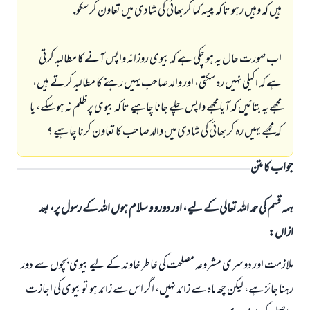
ہيں كہ وہيں رہو تا كہ پيسہ كما كر بھائى كى شادى ميں تعاون كر سكو.
اب صورت حال يہ ہو چكى ہے كہ بيوى روزانہ واپس آنے كا مطالبہ كرتى
ہے كہ اكيلى نہيں رہ سكتى، اور والد صاحب يہيں رہنے كا مطالبہ كرتے ہيں،
مجھے يہ بتائيں كہ آيا مجھے واپس چلے جانا چاہيے تا كہ بيوى پر ظلم نہ ہو سكے، يا
كہ مجھے يہيں رہ كر بھائى كى شادى ميں والد صاحب كا تعاون كرنا چاہيے ؟
جواب کا متن
ہمہ قسم کی حمد اللہ تعالی کے لیے، اور دورو و سلام ہوں اللہ کے رسول پر، بعد
ازاں:
ملازمت اور دوسرى مشروعہ مصلحت كى خاطر خاوند كے ليے بيوى بچوں سے دور
رہنا جائز ہے، ليكن چھ ماہ سے زائد نہيں، اگر اس سے زائد ہو تو بيوى كى اجازت