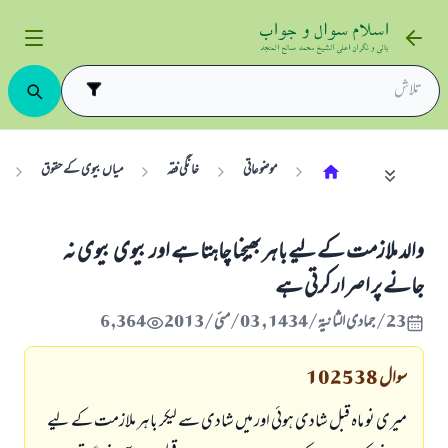
موضوعاتی
خانگی فقہ
میاں بیوی کے حقوق
والد ملازمت كے ليے باہر بھيجنا چاہتا ہے اور بيوى بيوى نہ
جانے پر اصرار كرتى ہے
23/جمادى الثانية/1434 , 03/مئی/2013
6,364
سوال
102538
ميرى نو ماہ قبل شادى ہوئى اور ميں شادى سے ليكر باہر ملازمت كے ليے