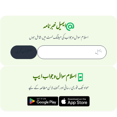
ایمیل خبرنامہ
اسلام سوال و جواب کی میلنگ لسٹ میں شامل ہوں
سبسکرائب کریں
اسلام سوال و جواب ایپ
مواد تک فوری رسائی اور آف لائن مطالعہ کے لیے