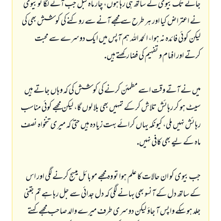
جانے تك بيوى كے ساتھ ہى رہا ہوں، چار ماہ قبل جب آنے لگا تو بيوى
نے اعتراض كيا اور ہر طرح سے مجھے آنے سے روكنے كى كوشش بھى كى
ليكن كوئى فائدہ نہ ہوا، الحمد اللہ ہم آپس ميں ايك دوسرے سے محبت
كرتے اور افہام و تفہيم كى فضا ركھتے ہيں.
ميں نے آتے وقت اسے مطمئن كرنے كى كوشش كى كہ وہاں جاتے ہيں
سيٹ ہو كر رہائش تلاش كر كے تمہيں بھى بلا لوں گا، ليكن مجھے كوئى مناسب
رہائش نہيں ملى، كيونكہ يہاں كرائے بہت زيادہ ہيں حتى كہ ميرى تنخواہ نصف
ماہ كے ليے بھى كافى نہيں.
جب بيوى كو ان حالات كا علم ہوا تو وہ مجھے موبائل ميسج كرنے لگى اور اس
كے ساتھ دل كے آنسو بھى بہانے لگى كہ دل جدائى سے جل رہا ہے تم جتنى
جلد ہو سكے واپس آ جاؤ ليكن دوسرى طرف ميرے والد صاحب مجھے كہتے