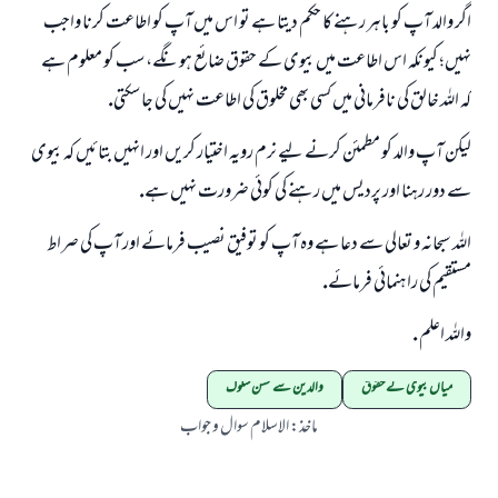
اگر والد آپ كو باہر رہنے كا حكم ديتا ہے تو اس ميں آپ كو اطاعت كرنا واجب
نہيں؛ كيونكہ اس اطاعت ميں بيوى كے حقوق ضائع ہونگے، سب كو معلوم ہے
كہ اللہ خالق كى نافرمانى ميں كسى بھى مخلوق كى اطاعت نہيں كى جا سكتى.
ليكن آپ والد كو مطمئن كرنے ليے نرم رويہ اختيار كريں اور انہيں بتائيں كہ بيوى
سے دور رہنا اور پرديس ميں رہنے كى كوئى ضرورت نہيں ہے.
اللہ سبحانہ و تعالى سے دعا ہے وہ آپ كو توفيق نصيب فرمائے اور آپ كى صراط
مستقيم كى راہنمائى فرمائے.
واللہ اعلم .
میاں بیوی کے حقوق
والدین سے حسن سلوک
ماخذ
:
الاسلام سوال و جواب