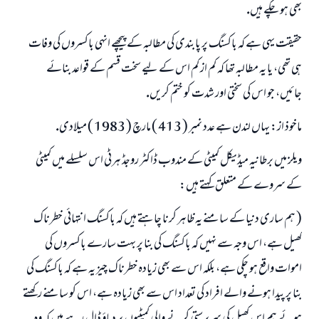
بھى ہو چكے ہيں.
حقيقت يہى ہے كہ باكسنگ پر پابندى كى مطالبہ كے پيچھے انہى باكسروں كى وفات
ہى تھى، يا يہ مطالبہ تھا كہ كم از كم اس كے ليے سخت قسم كے قواعد بنائے
جائيں، جو اس كى سختى اور شدت كو ختم كريں.
ماخوذ از: يہاں لندن ہے عدد نمبر ( 413 ) مارچ ( 1983 ) ميلادى.
ويلز ميں برطانيہ ميڈيكل كميٹى كے مندوب ڈاكٹر روجڈ ہرٹى اس سلسلے ميں كميٹى
كے سروے كے متعلق كہتے ہيں:
( ہم سارى دنيا كے سامنے يہ ظاہر كرنا چاہتے ہيں كہ باكسنگ انتہائى خطرناك
كھيل ہے، اس وجہ سے نہيں كہ باكسنگ كى بنا پر بہت سارے باكسروں كى
اموات واقع ہو چكى ہے، بلكہ اس سے بھى زيادہ خطرناك چيز يہ ہے كہ باكسنگ كى
بنا پر پيدا ہونے والے افراد كى تعداد اس سے بھى زيادہ ہے، اس كو سامنے ركھتے