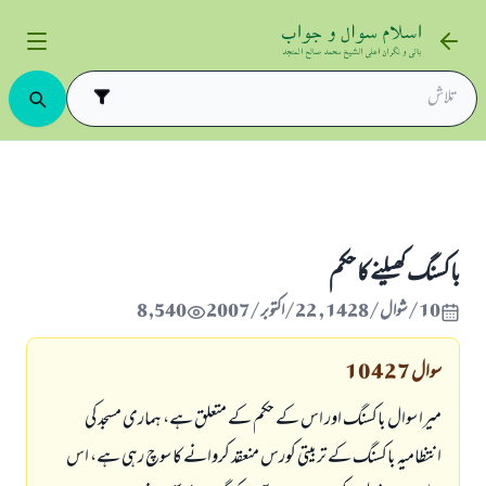
کود اور سیر و تفریح کے احکام
باكسنگ كھيلنے كا حكم
باكسنگ كھيلنے كا حكم
10/شوال/1428 , 22/اکتوبر/2007
8,540
سوال
10427
ميرا سوال باكسنگ اور اس كے حكم كے متعلق ہے، ہمارى مسجد كى
انتظاميہ باكسنگ كے تربيتى كورس منعقد كروانے كا سوچ رہى ہے، اس