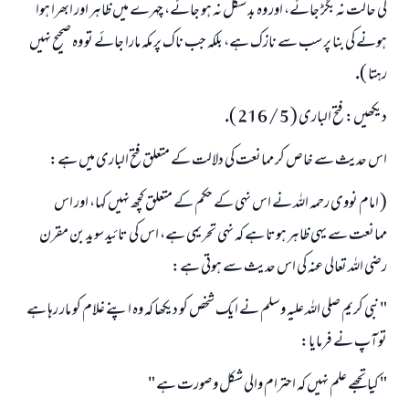
كى حالت نہ بگڑ جائے، اور وہ بد شكل نہ ہو جائے، چہرے ميں ظاہر اور ابھرا ہوا
ہونے كى بنا پر سب سے نازك ہے، بلكہ جب ناك پر مكہ مارا جائے تو وہ صحيح نہيں
رہتا ).
ديكھيں: فتح البارى ( 5 / 216 ).
اس حديث سے خاص كر ممانعت كى دلالت كے متعلق فتح البارى ميں ہے:
( امام نووى رحمہ اللہ نے اس نہى كے حكم كے متعلق كچھ نہيں كہا، اور اس
ممانعت سے يہى ظاہر ہوتا ہے كہ نہى تحريمى ہے، اس كى تائيد سويد بن مقرن
رضى اللہ تعالى عنہ كى اس حديث سے ہوتى ہے:
" نبى كريم صلى اللہ عليہ وسلم نے ايك شخص كو ديكھا كہ وہ اپنے غلام كو مار رہا ہے
تو آپ نے فرمايا:
" كيا تجھے علم نہيں كہ احترام والى شكل و صورت ہے "