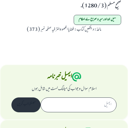
صحيح مسلم ( 3 / 1280 ).
کھیل کود اور سیر و تفریح کے احکام
ماخذ
:
ديكھيں كتاب: فضايا اللھو والترفيہ صفحہ نمبر ( 373 )
ایمیل خبرنامہ
اسلام سوال و جواب کی میلنگ لسٹ میں شامل ہوں
سبسکرائب کریں