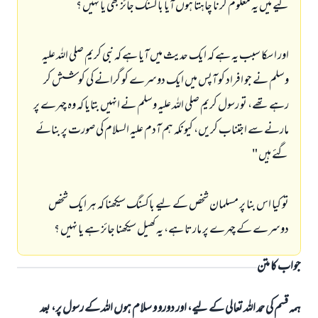
ليے ميں يہ معلوم كرنا چاہتا ہوں آيا باكسنگ جائز بھى يا نہيں ؟
اور ا سكا سبب يہ ہے كہ ايك حديث ميں آيا ہے كہ نبى كريم صلى اللہ عليہ
وسلم نے جو افراد كو آپس ميں ايك دوسرے كو گرانے كى كوشش كر
رہے تھے، تو رسول كريم صلى اللہ عليہ وسلم نے انہيں بتايا كہ وہ چہرے پر
مارنے سے اجتناب كريں، كيونكہ ہم آدم عليہ السلام كى صورت پر بنائے
گئے ہيں "
تو كيا اس بنا پر مسلمان شخص كے ليے باكسنگ سيكھنا كہ ہر ايك شخص
دوسرے كے چہرے پر مارتا ہے، يہ كھيل سيكھنا جائز ہے يا نہيں ؟
جواب کا متن
ہمہ قسم کی حمد اللہ تعالی کے لیے، اور دورو و سلام ہوں اللہ کے رسول پر، بعد