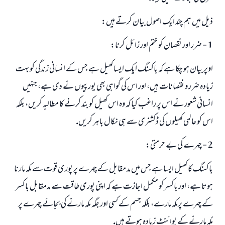
ذيل ميں ہم چند ايك اصول بيان كرتے ہيں:
ابھی تعاون کریں
1 - ضرر اور نقصان كو ختم اور زائل كرنا:
اوپر بيان ہو چكا ہے كہ باكسنگ ايك ايسا كھيل ہے جس كے انسانى زندگى كو بہت
زيادہ ضرر و نقصانات ہيں، اور اس كى گواہى بھى يورپيوں نے دى ہے، جنہيں
انسانى شعور نے اس پر راغب كيا كہ وہ اس كھيل كو بند كرنے كا مطالبہ كريں، بلكہ
اس كو عالمى كھيلوں كى ڈكشنرى سے ہى نكال باہر كريں.
2 - چہرے كى بے حرمتى:
باكسنگ كا كھيل ايسا ہے جس ميں مد مقابل كے چہرے پر پورى قوت سے مكہ مارنا
ہوتا ہے، اور باكسر كو مكمل اجازت ہے كہ اپنى پورى طاقت سے مدمقابل باكسر
كے چہرے پرمكہ مارے، بلكہ جسم كے كسى اور جگہ مكہ مارنے كى بجائے چہرے پر
مكہ مارنے كے پوائنٹ زيادہ ہوتے ہيں.