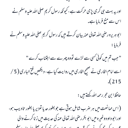
اور يہ بہت ہى گرى پڑى حركت ہے، كيونكہ رسول كريم صلى اللہ عليہ وسلم نے
اس سے منع فرمايا ہے.
ابو ہريرہ رضى اللہ تعالى عنہ بيان كرتے ہيں كہ رسول كريم صلى اللہ عليہ وسلم نے
فرمايا:
" جب تم ميں كوئى كسى سے لڑے تو وہ چہرے سے اجتناب كرے "
اسے امام بخارى نے صحيح بخارى ميں روايت كيا ہے، ديكھيں فتح البارى ( 5 /
215 ).
حافظ ابن حجر رحمہ اللہ كہتے ہيں:
( اس ممانعت ميں ہر ضرب شامل ہوتى ہے جو بطور حد يا تعزير يا بطور تاديب ہو،
اور ابو داود وغيرہ ميں ابو بكر رضى اللہ تعالى عنہ كى حديث ميں زنا كرنے والى