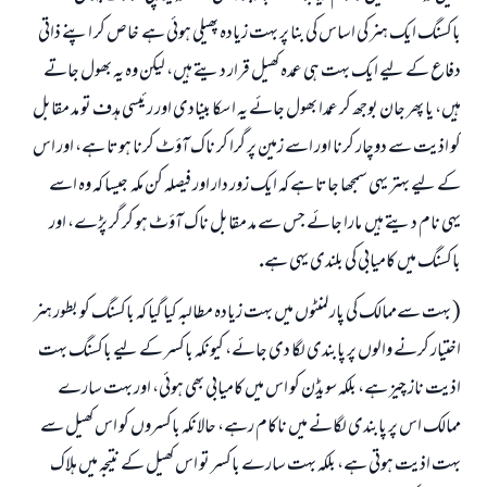
باكسنگ ايك ہنر كى اساس كى بنا پر بہت زيادہ پھيلى ہوئى ہے ـ خاص كر اپنے ذاتى
دفاع كے ليے ايك بہت ہى عمدہ كھيل قرار ديتے ہيں، ليكن وہ يہ بھول جاتے
ہيں، يا پھر جان بوجھ كر عمدا بھول جائے يہ ا سكا بينادى اور رئيسى ہدف تو مد مقابل
كو اذيت سے دوچار كرنا اور اسے زمين پر گرا كر ناك آؤٹ كرنا ہوتا ہے، اور اس
كے ليے بہتر يہى سمجھا جاتا ہے كہ ايك زور دار اور فيصلہ كن مكہ ـ جيسا كہ وہ اسے
يہى نام ديتے ہيں ـ مارا جائے جس سے مد مقابل ناك آؤٹ ہو كر گر پڑے، اور
باكسنگ ميں كاميابى كى بلندى يہى ہے.
( بہت سےممالك كى پارلمنٹوں ميں بہت زيادہ مطالبہ كيا گيا كہ باكسنگ كو بطور ہنر
اختيار كرنے والوں پر پابندى لگا دى جائے، كيونكہ باكسر كے ليے باكسنگ بہت
اذيت ناز چيز ہے، بلكہ سويڈن كو اس ميں كاميابى بھى ہوئى، اور بہت سارے
ممالك اس پر پابندى لگانے ميں ناكام رہے، حالانكہ باكسروں كو اس كھيل سے
بہت اذيت ہوتى ہے، بلكہ بہت سارے باكسر تو اس كھيل كے نتيجہ ميں ہلاك