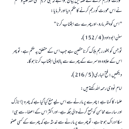
عورت كو رجم كرنے كے قصہ ميں بيان ہوا ہے كہ نبى كريم صلى اللہ عليہ وسلم
نے اس عورت كو رجم كرنے كا حكم ديا اور فرمايا:
" اس كو پتھر مارو، اور چہرے سے اجتناب كرنا "
سنن ابو داود ( 4 / 152 ).
تو جس كو بطور رجم ہلاك كرنا متعين ہے جب اس كے متعلق يہ حكم ہے، تو پھر
اس كے علاوہ دوسرے كے چہرے سے بالاولى اجتناب كرنا ہو گا.
ديكھيں: فتح البارى ( 5 / 216 ).
امام نووى رحمہ اللہ كہتے ہيں:
علماء كا كہنا ہے: چہرے پر مارنے سے اس ليے منع كيا گيا ہے كہ چہرہ بڑا نازك
اور سارے محاسن كو جمع كرنے والى جگہ ہے، اور اكثر اس كے اعضاء سے ہى ا
سكا ادراك ہوتا ہے، تو چہرے پر مارنے سے خدشہ ہے كہ چہرے كے كسى عضو