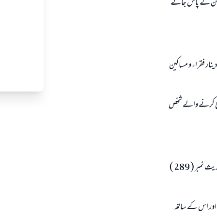
 كاہن كے پاس جائے
دينار فقراء و مساكين
ماع كرنے والے شخص
مسند احمد حديث نمبر ( 2032 ) سنن ابو داود حديث نمبر ( 264 ) سنن ترمذى حديث نمبر ( 135 ) سنن نسائى حديث نمبر ( 289 )
 اور اس كے ساتھ