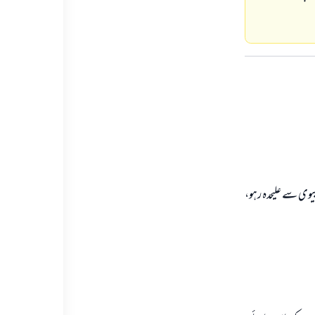
وى سے عليحدہ رہو،