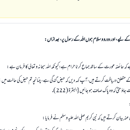
الی کے لیے، اور دورو و سلام ہوں اللہ کے رسول پر، بعد ازاں:
 كہ حائضہ عورت كے ساتھ جماع كرنا حرام ہے؛ كيونكہ اللہ سبحانہ و تعالى كا فرمان ہے:
علق دريافت كرتے ہيں، آپ كہہ ديں كہ حيض گندگى ہے، چنانچہ تم حيض كى حالت ميں بي
حتى كہ وہ پاك صاف ہو جائيں {البقرۃ ( 222 ).
ى عنہ بيان كرتے ہيں كہ نبى كريم صلى اللہ عليہ وسلم نے فرمايا: