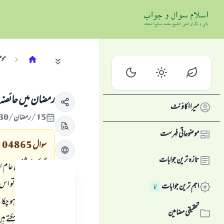
موض
رمضان ميں حائضہ 
میرا اکاؤنٹ
15/رمضان/1430 , 05/ستمبر/2009
موضوعاتی فہرست
سوال
104865
تازہ ترین جوابات
اگر كوئى شخص عام 
جماع كرے تو اس كا 
اہم ترین جوابات
نِیا
ہم سے ايسا ہو چكا 
تحقیقی مضامین
كس طرح كر سكتے ہيں