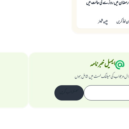
مضان میں روزے کی حالت میں
ن لوڈ کریں
شیئر
ایمیل خبرنامہ
ال و جواب کی میلنگ لسٹ میں شامل ہوں
سبسکرائب کریں