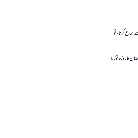
 جماع كرنا، تو
ان كا روزہ توڑنا