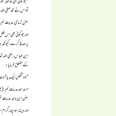
" جو كوئى بھى حائضہ ع
تو اس نے محمد صلى اللہ ع
سنن ترمذى حديث نمبر ( 135 ) علامہ البانى رحمہ اللہ نے اسے صحيح ترمذى ميں صحيح قرار
اور جو كوئى بھى اس فعل 
پر صدقہ كرے؛ كيونكہ ح
ابن عباس رضى اللہ تع
كے متعلق فرمايا:
" وہ شخص ايك يا آدھا
سنن ابن ماجہ حديث نمبر ( 640 ) علامہ البانى رحمہ اللہ نے صحيح ابو داود ميں اسے ص
اور دينار سوا چار گر