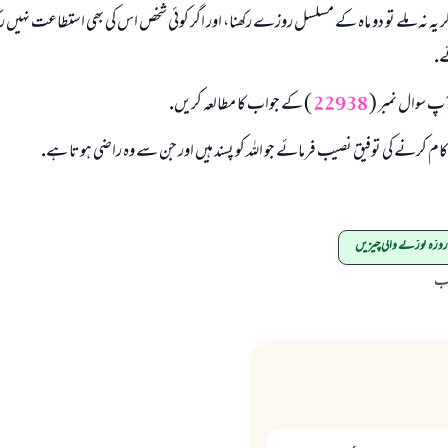
ر يہ نہ ملے تو دو ماہ كے مسلسل روزے ركھنا، اور اگر كوئى شخص اس كى بھى استطاعت نہيں ركھت
ے.
پ سوال نمبر (
22938
) كے جواب كا مطالعہ كريں.
 كام كرنے كى توفيق نصيب فرمائے جو اللہ كو پسند ہيں اور جن سے وہ راضى ہوتا ہے.
روزہ توڑنے والی چیزیں
اب