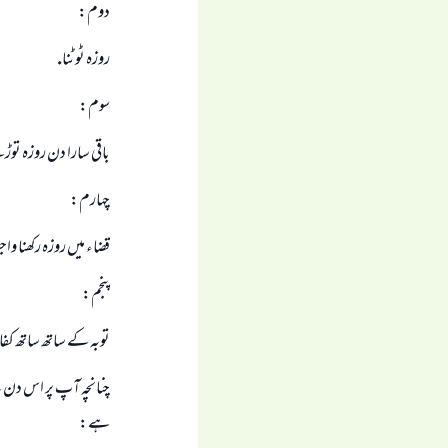
دوم:
روزہ ٹوٹنا.
سوم:
باقى سارا دن روزہ توڑ
چہارم:
قضاء ميں روزہ ركھنا وا
پنجم:
توبہ كے ساتھ ساتھ كفا
چنانچہ آپ پر اس دن كے
ہے: