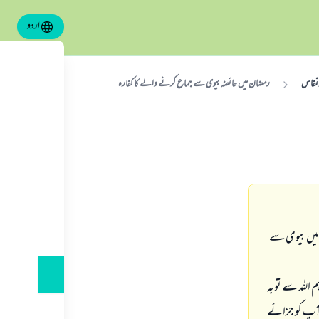
اردو
 نفاس
رمضان ميں حائضہ بيوى سے جماع كرنے والے كا كفارہ
 ميں بيوى سے
 اللہ سے توبہ
ى آپ كو جزائے