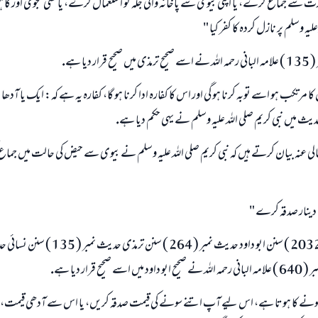
ورت سے جماع كرے، يا اپنى بيوى سے پاخانہ والى جگہ كو استعمال كرے، يا كسى نجومى اور
ليہ وسلم پر نازل كردہ كا كفر كيا "
 ديا ہے.
كا مرتكب ہو اسے توبہ كرنا ہو گى اور اس كا كفارہ ادا كرنا ہو گا، كفارہ يہ ہے كہ: ايك يا آدھا 
ديث ميں نبى كريم صلى اللہ عليہ وسلم نے يہى حكم ديا ہے.
الى عنہ بيان كرتے ہيں كہ نبى كريم صلى اللہ عليہ وسلم نے بيوى سے حيض كى حالت ميں ج
 دينار صدقہ كرے "
حيح قرار ديا ہے.
ام سونے كا ہوتا ہے، اس ليے آپ اتنے سونے كى قيمت صدقہ كريں، يا اس سے آدھى قيمت،