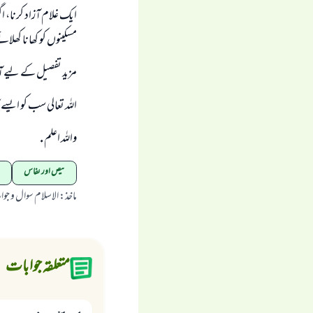
ايك غلام آزاد كرنا، اگ
مسكينوں كو كھانا كھلائ
مزيد تفصيل كے ليے آ
اللہ تعالى سب كو ايسے
واللہ اعلم .
حیض اور نفاس
ماخذ
:
الاسلام سوال و جو
متعلقہ جوابات