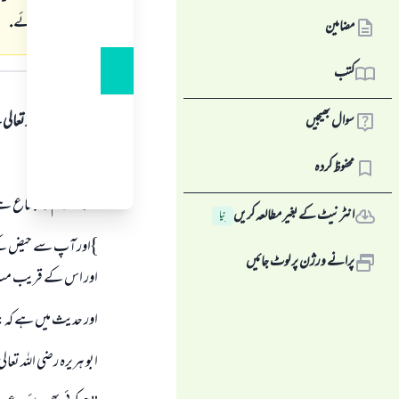
خير عطا فرمائے.
مضامین
جواب کا متن
کتب
ہمہ قسم کی حمد اللہ تع
سوال بھیجیں
اول:
محفوظ کردہ
علماء كرام كا اجماع ہے
انٹرنیٹ کے بغیر مطالعہ کریں
نِیا
}اور آپ سے حيض كے مت
پرانے ورژن پر لوٹ جائیں
اور اس كے قريب مت جاؤ 
اور حديث ميں ہے كہ:
ابو ہريرہ رضى اللہ تعال