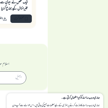
ایک شخص نے بیوی سے ر
بغیرانزال کیے جماع کرلیا
محفوظ کریں
داؤ
اسلام سو
ہماری ویب سائٹ کوکیز استعمال کرتی ہے۔
ہماری ویب سائٹ کا وزٹ کرنے پر بہتری کے لیے معلومات جمع کی جاتی ہیں، اس حوالے سے آپ مزید