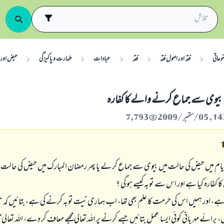
وعاتی
فقہ اور اصول فقہ
فقہ
عبادات
طہارت و پاکيزگی
حیض اور
بيوى سے جماع كرنے والے كا كفارہ
7,793
ايام ميں حيض كى حالت ميں بيوى سے جماع كر لے يا پھر رمضان المبارك ميں حيض كى حالت
كفارہ كيا ہے اور اس سے توبہ كيسے ہو گى ؟
ہے، اور ہميں اس كى حرمت كا علم بھى تھا، اب ہمارى نيت توبہ كرنے كى ہے، بتائيں كہ ہم
، برائے مہربانى كوئى ايسا عمل بتائيں جسے كرنے پر اللہ تعالى مجھے معاف كر دے، اللہ تعال