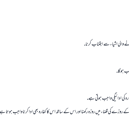
نے والى اشياء سے اجتناب كرنا.
جب ہوگا.
رہ كى ادائيگى واجب ہوتى ہے.
 روزے كى قضاء ميں روزہ ركھنا اور اس كے ساتھ اس كا كفارہ بھى ادا كرنا واجب ہوتا ہے، 