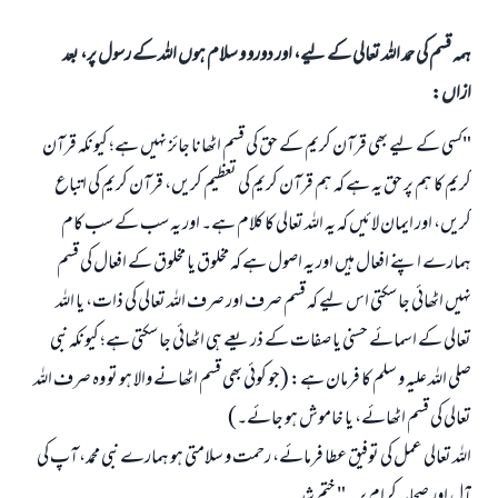
ہمہ قسم کی حمد اللہ تعالی کے لیے، اور دورو و سلام ہوں اللہ کے رسول پر، بعد
ازاں:
"کسی کے لیے بھی قرآن کریم کے حق کی قسم اٹھانا جائز نہیں ہے؛ کیونکہ قرآن
کریم کا ہم پر حق یہ ہے کہ ہم قرآن کریم کی تعظیم کریں، قرآن کریم کی اتباع
کریں، اور ایمان لائیں کہ یہ اللہ تعالی کا کلام ہے۔ اور یہ سب کے سب کام
ہمارے اپنے افعال ہیں اور یہ اصول ہے کہ مخلوق یا مخلوق کے افعال کی قسم
نہیں اٹھائی جا سکتی اس لیے کہ قسم صرف اور صرف اللہ تعالی کی ذات، یا اللہ
تعالی کے اسمائے حسنی یا صفات کے ذریعے ہی اٹھائی جا سکتی ہے؛ کیونکہ نبی
صلی اللہ علیہ و سلم کا فرمان ہے: (جو کوئی بھی قسم اٹھانے والا ہو تو وہ صرف اللہ
جواب نمبر 110845 نے نکاح ٹوٹنے سے بچایا۔
تعالی کی قسم اٹھائے، یا خاموش ہو جائے۔)
اللہ تعالی عمل کی توفیق عطا فرمائے، رحمت و سلامتی ہو ہمارے نبی محمد، آپ کی
امت مسلمہ کے واسطے جوابات پیش کرنے کے لیے ہماری مدد کریں
آل اور صحابہ کرام پر۔ " ختم شد