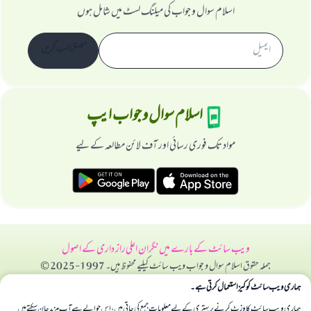
اسلام سوال و جواب کی میلنگ لسٹ میں شامل ہوں
سبسکرائب کریں
اسلام سوال و جواب ایپ
مواد تک فوری رسائی اور آف لائن مطالعہ کے لیے
ویب سائٹ کے بارے میں
نگران اعلی
راز داری کے اصول
جملہ حقوق اسلام سوال و جواب ویب سائٹ کیلیے محفوظ ہیں۔ 1997-2025 ©
ہماری ویب سائٹ کوکیز استعمال کرتی ہے۔
ہماری ویب سائٹ کا وزٹ کرنے پر بہتری کے لیے معلومات جمع کی جاتی ہیں، اس حوالے سے آپ مزید جان سکتے ہیں