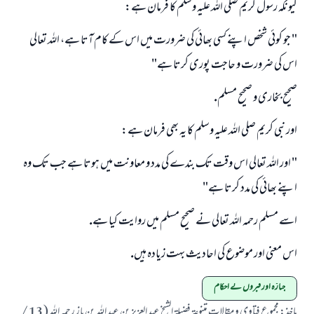
كيونكہ رسول كريم صلى اللہ عليہ وسلم كا فرمان ہے:
جواب نمبر 110845 نے نکاح ٹوٹنے سے بچایا۔
" جو كوئى شخص اپنے كسى بھائى كى ضرورت ميں اس كے كام آتا ہے، اللہ تعالى
امت مسلمہ کے واسطے جوابات پیش کرنے کے لیے ہماری مدد کریں
اس كى ضرورت و حاجت پورى كرتا ہے"
رسول اللہ صلی اللہ علیہ و سلم کا فرمان ہے:
صحيح بخارى و صحيح مسلم.
نیکی کی رہنمائی کرنے والے کو بھی نیکی کرنے والے کے برابر اجر ملتا ہے۔
اور نبى كريم صلى اللہ عليہ وسلم كا يہ بھى فرمان ہے:
(مسلم : 1893)
" اور اللہ تعالى اس وقت تك بندے كى مدد و معاونت ميں ہوتا ہے جب تك وہ
اپنے بھائى كى مدد كرتا ہے"
ابھی تعاون کریں
اسے مسلم رحمہ اللہ تعالى نے صحيح مسلم ميں روايت كيا ہے.
اس معنى اور موضوع كى احاديث بہت زيادہ ہيں.
جنازہ اور قبروں کے احکام
ماخذ
:
مجموع فتاوى و مقالات متنوعۃ فضيلۃ الشيخ عبد العزيز بن عبد اللہ بن باز رحمہ اللہ ( 13 /