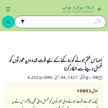
ہ اور قبروں کے احکام
احساس ختم ہونے كو روكنے كے ليے فوت شدہ مزيد عورتوں كو غسل دينے سے انكار 
احساس ختم ہونے كو روكنے كے ليے فوت شدہ مزيد عورتوں كو
غسل دينے سے انكار كرنا
08/ربيع الثاني/1427 , 06/مئی/2006
4,292
سوال
10803
ايك عورت فوت ہونے والى عورتوں كو غسل ديتى تھى بالآخر اس نے يہ