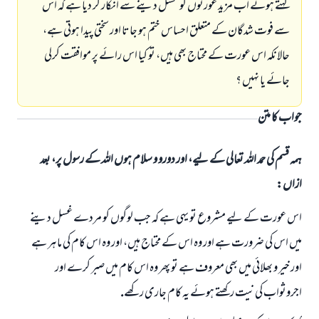
كہتے ہوئے اب مزيد عورتوں كو غسل دينے سے انكار كر ديا ہے كہ اس
سے فوت شدگان كے متعلق احساس ختم ہو جاتا اور سختى پيدا ہوتى ہے،
حالانكہ اس عورت كے محتاج بھى ہيں، تو كيا اس رائے پر موافقت كرلى
جائے يا نہيں ؟
جواب کا متن
ہمہ قسم کی حمد اللہ تعالی کے لیے، اور دورو و سلام ہوں اللہ کے رسول پر، بعد
ازاں:
اس عورت كے ليے مشروع تو يہى ہے كہ جب لوگوں كو مردے غسل دينے
ميں اس كى ضرورت ہے اور وہ اس كے محتاج ہيں، اور وہ اس كام كى ماہر ہے
اور خير و بھلائى ميں بھى معروف ہے تو پھر وہ اس كام ميں صبر كرے اور
اجروثواب كى نيت ركھتے ہوئے يہ كام جارى ركھے.