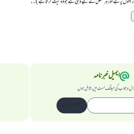
مدار نیتوں پر ہے اورہر شخص کے لیے وہی ہے جو وہ نیت کرتا ہے ) ۔ .
ایمیل خبرنامہ
ال و جواب کی میلنگ لسٹ میں شامل ہوں
سبسکرائب کریں