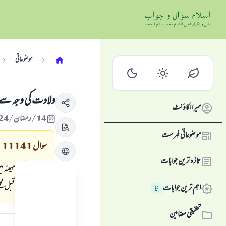
موضوعاتی
ولادت کی وجہ سے
میرا اکاؤنٹ
14/رمضان/1424 , 08/نومبر/2003
موضوعاتی فہرست
سوال
11141
تازہ ترین جوابات
رمضان کے مہینہ م
روزے سے قبل مجھے
اہم ترین جوابات
نِیا
جواب کا متن
تحقیقی مضامین