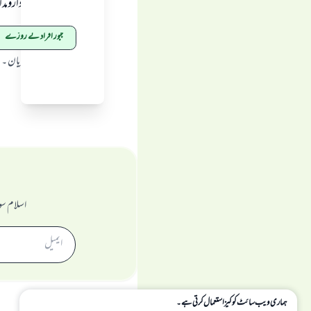
( یقینا اعمال کا دارو
مجبور افراد کے روزے
ماخذ
:
الشیخ ولید الفریان ۔
اسلام سو
ہماری ویب سائٹ کوکیز استعمال کرتی ہے۔