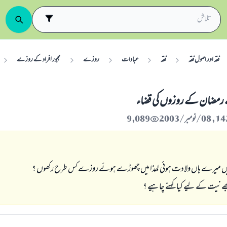
فقہ اور اصول فقہ
فقہ
عبادات
روزے
مجبور افراد کے روزے
 رمضان کے روزوں کی قضاء
9,089
یں میرے ہاں ولادت ہوئي لھذا میں چھوڑے ہوئے روزے کس طرح رکھوں ؟
 نیت کے لیے کیا کہنے چاہيے ؟