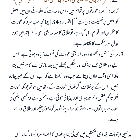
ہے:
الرِّجَالُ قَوَّامُونَ عَلَى النِّسَاءِ بِمَا فَضَّلَ اللَّهُ بَعْضَهُمْ عَلَى بَعْضٍ
ترجمہ: ’’مرد عورتوں پر قوام ہیں، اس وجہ سے کہ اللہ نے ان میں بعض
کو بعض پر فضیلت دی ہے‘‘ [النساء: 34] چنانچہ جب مرد کو عورت
کا نگران اور قوام بنایا گیا ہے تو طلاق کا معاملہ بھی اسی کے ہاتھ میں ہونا
عدل اور حکمت کا تقاضا ہے۔
مرد کی عقل و فہم اور دور اندیشی عورت کی نسبت زیادہ ہوتی ہے، اس
لیے وہ طلاق جیسے نازک اور سنگین فیصلے میں جلد بازی سے کام نہیں لیتا،
بلکہ اسی وقت طلاق دیتا ہے جب وہ سمجھتا ہے کہ اب اس کے بغیر چارہ
نہیں۔ اس کے برخلاف اگر طلاق عورت کے ہاتھ میں ہو تو چونکہ عورت
فطرتاً کم عقل، کم تدبیری اور جذباتی ہوتی ہے، ممکن ہے وہ کسی اجنبی کی
صورت یا باتوں سے متاثر ہو کر اپنے شوہر کو چھوڑ بیٹھے اور طلاق دے
دے۔
یہ تین وجوہات بنیادی حکمتیں ہیں جن کی بنا پر طلاق کا اختیار مرد کو دیا گیا۔ اس