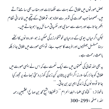
بعض صورتوں میں طلاق کے بہت سے نقصانات اور مفاسد بھی سامنے آتے
ہیں، خصوصاً جب عورت کی شوہر سے اولاد ہو، تو طلاق کے نتیجے میں خاندانی نظام
بکھر جاتا ہے اور بہت سے سماجی اور نفسیاتی مسائل پیدا ہو جاتے ہیں۔
لیکن اگر میاں بیوی کے درمیان خوشگوار زندگی ممکن نہ ہو، اور دونوں کا اکٹھے
رہنا مسلسل جھگڑوں اور اذیت کا سبب بنے، تو ایسی صورت میں طلاق جائز بلکہ
باعثِ رحمت ہے۔
یہ بھی اللہ تعالیٰ کی نعمتوں میں سے ایک نعمت ہے کہ اس نے ایسی صورت میں
طلاق کو جائز رکھا، ورنہ اگر ایسی پریشان کن زندگی کو زبردستی نبھانے پر مجبور کیا
جاتا تو دونوں کی زندگی اجیرن بن جاتی۔ ‘‘
ماخوذ از: ’’فتاوی علماء البلد الحرام‘‘ از فضیلۃ الشیخ محمد بن صالح العثیمین رحمہ
اللہ: صفحہ: 299-300