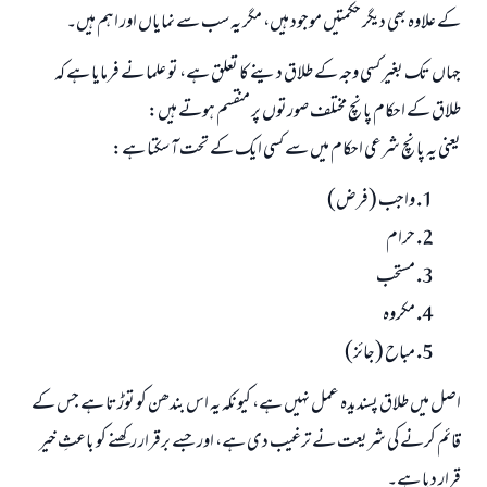
کے علاوہ بھی دیگر حکمتیں موجود ہیں، مگر یہ سب سے نمایاں اور اہم ہیں۔
جواب نمبر 110845 نے نکاح ٹوٹنے سے بچایا۔
جہاں تک بغیر کسی وجہ کے طلاق دینے کا تعلق ہے، تو علما نے فرمایا ہے کہ
طلاق کے احکام پانچ مختلف صورتوں پر منقسم ہوتے ہیں:
امت مسلمہ کے واسطے جوابات پیش کرنے کے لیے ہماری مدد کریں
یعنی یہ پانچ شرعی احکام میں سے کسی ایک کے تحت آ سکتا ہے:
رسول اللہ صلی اللہ علیہ و سلم کا فرمان ہے:
نیکی کی رہنمائی کرنے والے کو بھی نیکی کرنے والے کے برابر اجر ملتا ہے۔
واجب (فرض)
حرام
(مسلم : 1893)
مستحب
مکروہ
ابھی تعاون کریں
مباح (جائز)
اصل میں طلاق پسندیدہ عمل نہیں ہے، کیونکہ یہ اس بندھن کو توڑتا ہے جس کے
قائم کرنے کی شریعت نے ترغیب دی ہے، اور جسے برقرار رکھنے کو باعثِ خیر
قرار دیا ہے۔