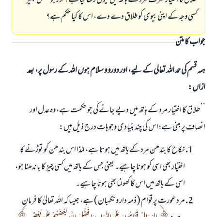
طلاق کا اختیار صرف مرد کے ہاتھ میں کیوں رکھا گیا ہے؟ اور جو شخص بغیر
کسی وجہ کے اپنی بیوی کو طلاق دے دے، اس کا کیا حکم ہے؟
جواب کا متن
ہمہ قسم کی حمد اللہ تعالی کے لیے، اور دورو و سلام ہوں اللہ کے رسول پر، بعد
ازاں:
’’ طلاق کا اختیار مرد کے ہاتھ میں دیے جانے کی جو حکمت ہے، وہ عدل اور
انصاف پر مبنی ہے؛ اس کی چند بنیادی وجوہات درج ذیل ہیں:
نکاح کا بندھن مرد کے ہاتھ میں ہوتا ہے، لہٰذا اس بندھن کو توڑنے کا
اختیار بھی اسی کو ہونا چاہیے۔ یعنی جس کے ہاتھ میں کسی چیز کا باندھنا ہو،
اسی کے ہاتھ میں اس کا کھولنا بھی ہونا چاہیے۔
مرد عورت پر قوام (ذمہ دار و نگہبان) ہے، جیسا کہ اللہ تعالیٰ کا فرمان