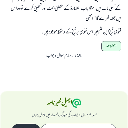
كے كسى باب ميں، مثلا باب الطہارۃ كے متعلق بحث اور تحقيق كرے تو وہ اس
ميں مجتھد ٹھرےگا " انتہى
فتوى شيخ ابن عثيمين اس فتوى پر شيخ كے دستخط موجود ہيں.
اصول فقہ
ماخذ
:
الاسلام سوال و جواب
ایمیل خبرنامہ
اسلام سوال و جواب کی میلنگ لسٹ میں شامل ہوں