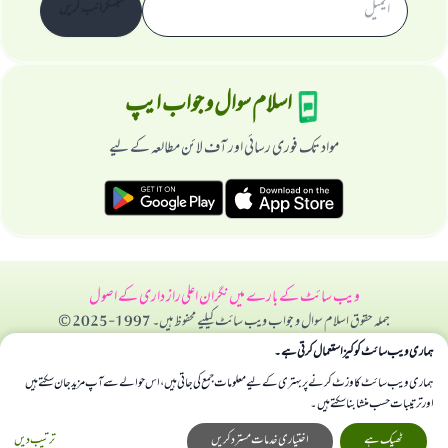
سبسکرائب کریں
اسلام سوال و جواب ایپ
مواد تک فوری رسائی اور آف لائن مطالعہ کے لیے
ویب سائٹ کے بارے میں
نگران اعلی
راز داری کے اصول
جملہ حقوق اسلام سوال و جواب ویب سائٹ کیلیے محفوظ ہیں۔ 1997-2025 ©
ہماری ویب سائٹ کوکیز استعمال کرتی ہے۔
ہماری ویب سائٹ کا وزٹ کرنے پر بہتری کے لیے معلومات جمع کی جاتی ہیں، اس حوالے سے آپ مزید جان سکتے ہیں
اور ترتیبات حسب منشا بنا سکتے ہیں۔
ٹھیک ہے
اختیاری خدمات مسترد کریں
ترتیب دیں