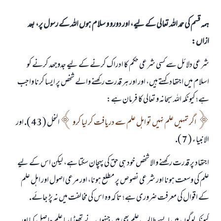
ہمہ قسم کی حمد اللہ تعالی کے لیے، اور دورو و سلام ہوں اللہ کے رسول پر، بعد
ازاں:
شرعى دلائل سے كسى شرعى حكم كا ادراك كرنے كے ليے جدوجھد كرنے كو
اسلام ميں اجتھاد كہتے ہيں، اور اور ہر قدرت ركھنے والے شخص پر ايسا كرنا واجب
ہے؛ كيونكہ اللہ سبحانہ و تعالى كا فرمان ہے:
اگر تمہيں علم نہيں تو اہل علم سے دريافت كر ليا كرو
النحل ( 43 ). اور
الانبياء ( 7 ).
اجتھاد پر قدرت ركھنے والا شخص خود ہى حق كى پہچان سكتا ہے، ليكن اس كے ليے
علم كى وسعت ہونا اور شرعى نصوص پر مطلع ہونا، اور مرعى اصول اور اہل علم
كے اقوال كى معرفت ضرورى ہے؛ تا كہ وہ اس كى مخالفت ميں نہ پڑ جائے.