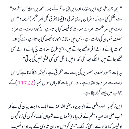
" ابن جرير طبری، ابن منذر ، اور ابن ابی حاتم نے بسند "محمد بن سوقة عن عكرمة "
سے نقل کیا ہے کہ: فرمانِ باری تعالی: (فيها يفرق كل أمر حكيم) ترجمہ: "اس
رات میں ہر حکمت بھرے معاملے کا فیصلہ کیا جاتا ہے" مذکورہ رات سے مراد
نصف شعبان کی رات ہے، جس میں سالانہ امور کا فیصلہ کیا جاتا ہے، زندگی اور
موت پانے والے افراد لکھے جاتے ہیں، اسی طرح سعادتِ حج پانے والے بھی
لکھے جاتے ہیں، اسکے بعد انکی تعداد میں بالکل بھی کمی بیشی نہیں کی جاتی"
یہ بات جمہور سلف مفسرین کی بات سے ٹکراتی ہے، کیونکہ انکا کہنا ہے کہ اس
رات سے مراد لیلۃ القدر ہے، اور اس بات کا بیان سوال نمبر (
11722
) کے
جواب میں پہلے گزر چکا ہے۔
ابن زنجویہ ، اور دیلمی نے ابو ہریرہ رضی اللہ عنہ سے ایک روایت بیان کی ہے کہ
آپ صلی اللہ علیہ وسلم نے فرمایا: (شعبان سے شعبان تک لوگوں کی زندگیوں
کا فیصلہ کیا جاتا ہے، حتی کہ ایک آدمی کو اس دوران شادی کے بعد اولاد نصیب