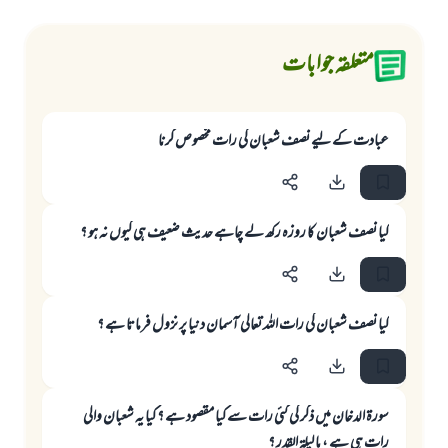
متعلقہ جوابات
عبادت كے ليے نصف شعبان كى رات مخصوص كرنا
كيا نصف شعبان كا روزہ ركھ لے چاہے حديث ضعيف ہى كيوں نہ ہو ؟
كيا نصف شعبان كى رات اللہ تعالى آسمان دنيا پر نزول فرماتا ہے ؟
سورۃ الدخان میں ذکر کی گئي رات سے کیا مقصود ہے ؟ کیا یہ شعبان والی
رات ہی ہے ، یا لیلۃ القدر ؟