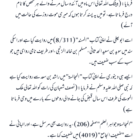
فرمایا: (بیشک اللہ تعالی اس ماہ میں آئندہ سال مرنے والے ہر شخص کا نام
درج فرماتا ہے، تو میں یہ پسند کرتا ہوں کہ میری موت روزے کی حالت میں
آئے)
اسے ابو یعلی نے اپنی کتاب "المسند" (8/311) میں روایت کیا ہے اور اسکی
سند میں سويد بن سعيد الحدثانی ، مسلم بن خالد الزنجی ،ا ور طريف نامی روای ہیں جو
سب کے سب ضعیف ہیں۔
جواب نمبر 110845 نے نکاح ٹوٹنے سے بچایا۔
ایسے ہی دینوری نے اپنی کتاب " المجالسۃ" میں راشد بن سعد سے روایت کیا ہے
کہ نبی صلی اللہ علیہ وسلم نے فرمایا: (نصف شعبان کی رات کو اللہ تعالی ملک
امت مسلمہ کے واسطے جوابات پیش کرنے کے لیے ہماری مدد کریں
الموت کی طرف اس سال قبض کی جانے والی روحوں کے بارے میں وحی فرماتا
رسول اللہ صلی اللہ علیہ و سلم کا فرمان ہے:
ہے)
نیکی کی رہنمائی کرنے والے کو بھی نیکی کرنے والے کے برابر اجر ملتا ہے۔
"المجالسة وجواهر العلم" صفحہ (206) ،یہ روایت بھی مرسل ہے، اور البانی نے
(مسلم : 1893)
اسے "ضعيف الجامع" (4019) میں ضعیف کہا ہے۔