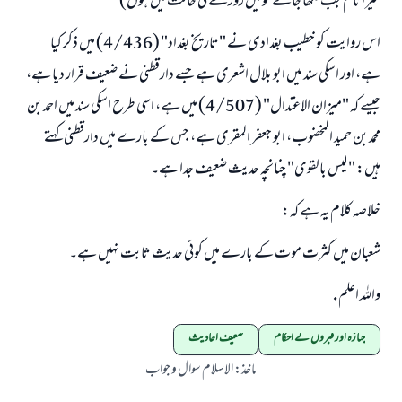
میرا نام جب لکھا جائے تو میں روزے کی حالت میں ہوں)
اس روایت کو خطیب بغدادی نے "تاريخ بغداد" (4/436) میں ذکر کیا
ہے، اور اسکی سند میں ابو بلال اشعری ہے جسے دارقطنی نے ضعیف قرار دیا ہے،
جیسے کہ "ميزان الاعتدال" (4/507) میں ہے، اسی طرح اسکی سند میں احمد بن
محمد بن حمید المخضوب، ابو جعفر المقری ہے، جس کے بارے میں دارقطنی کہتے
ہیں: " ليس بالقوی" چنانچہ حدیث ضعیف جدا ہے۔
خلاصہ کلام یہ ہے کہ:
شعبان میں کثرت موت کے بارے میں کوئی حدیث ثابت نہیں ہے۔
واللہ اعلم .
جنازہ اور قبروں کے احکام
ضعیف احادیث
ماخذ
:
الاسلام سوال و جواب