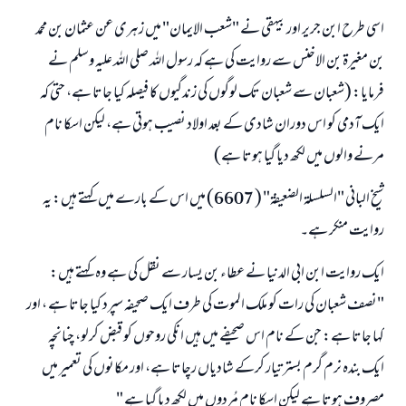
اسی طرح ابن جریر اور بیہقی نے "شعب الایمان" میں زہری عن عثمان بن محمد
ابھی تعاون کریں
بن مغيرة بن الاخنس سے روایت کی ہے کہ رسول اللہ صلی اللہ علیہ وسلم نے
فرمایا: (شعبان سے شعبان تک لوگوں کی زندگیوں کا فیصلہ کیا جاتا ہے، حتی کہ
ایک آدمی کو اس دوران شادی کے بعد اولاد نصیب ہوتی ہے، لیکن اسکا نام
مرنے والوں میں لکھ دیا گیا ہوتا ہے)
شیخ البانی "السلسلة الضعيفة" ( 6607) میں اس کے بارے میں کہتے ہیں: یہ
روایت منکر ہے۔
ایک روایت ابن ابی الدنیا نے عطاء بن یسار سے نقل کی ہے وہ کہتے ہیں:
"نصف شعبان کی رات کو ملک الموت کی طرف ایک صحیفہ سپرد کیا جاتا ہے ، اور
کہا جاتا ہے: جن کے نام اس صحیفے میں ہیں انکی روحوں کو قبض کرلو، چنانچہ
ایک بندہ نرم گرم بستر تیار کرکے شادیاں رچاتا ہے، اور مکانوں کی تعمیر میں
مصروف ہوتا ہے لیکن اسکا نام مُردوں میں لکھ دیا گیا ہے "