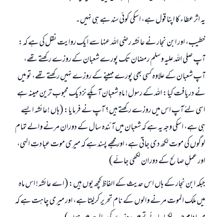
یہ اثر عطاء کا اپنا قول ہے، اسکی کوئی سند ہے ہی نہیں۔
خطیب، اور ابن نجار نے عائشہ رضی اللہ عنہا سے ایک روایت نقل کی ہے کہ:
آپ صلی اللہ علیہ وسلم رمضان تک پورے شعبان کے روزے رکھتے تھے،
آپ شعبان کے علاوہ کسی بھی پورے مہینے کے روزے نہیں رکھتے تھے، تو میں
نے دریافت کیا: اللہ کے رسول! ماہِ شعبان آپکے نزدیک محبوب ترین مہینہ ہے
اسی لئے آپ اس میں روزے رکھتے ہیں؟ آپ نے فرمایا: (ہاں !عائشہ ایسے
ہی ہے، اسکی وجہ یہ ہے کہ شعبان میں آئندہ سال کے دوران مرنے والے تمام
لوگوں کی موت لکھ دی جاتی ہے، اور مجھے پسند ہے کہ میری موت عبادتِ الہی،
اور عملِ صالح کے دوران لکھی جائے)
جبکہ ابن نجار کے ہاں اس حدیث کے الفاظ کچھ یوں ہیں: (اے عائشہ! اس ماہ
میں ملک الموت مرنے والوں کے نام تحریر کرلیتا ہے، اور میری چاہت ہے کہ