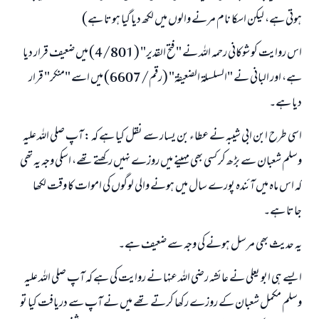
ہوتی ہے، لیکن اسکا نام مرنے والوں میں لکھ دیا گیا ہوتا ہے)
اس روایت کو شوکانی رحمہ اللہ نے "فتح القدير" (4/801) میں ضعیف قرار دیا
ہے، اور البانی نے "السلسلة الضعيفة" (رقم/6607) میں اسے "منكر" قرار
دیا ہے۔
اسی طرح ابن ابی شیبہ نے عطاء بن یسار سے نقل کیا ہے کہ : آپ صلی اللہ علیہ
وسلم شعبان سے بڑھ کر کسی بھی مہینے میں روزے نہیں رکھتے تھے، اسکی وجہ یہ تھی
کہ اس ماہ میں آئندہ پورے سال میں ہونے والی لوگوں کی اموات کا وقت لکھا
جاتا ہے۔
یہ حدیث بھی مرسل ہونے کی وجہ سے ضعیف ہے۔
ایسے ہی ابو یعلی نے عائشہ رضی اللہ عنہا نے روایت کی ہے کہ آپ صلی اللہ علیہ
وسلم مکمل شعبان کے روزے رکھا کرتے تھے میں نے آپ سے دریافت کیا تو