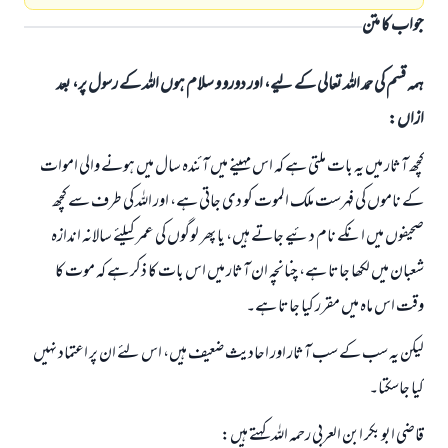
جواب کا متن
ہمہ قسم کی حمد اللہ تعالی کے لیے، اور دورو و سلام ہوں اللہ کے رسول پر، بعد
ازاں:
کچھ آثار میں یہ بات ملتی ہے کہ اس مہینے میں آئندہ سال میں ہونے والی اموات
کے ناموں کی فہرست ملک الموت کو دی جاتی ہے، اور اللہ کی طرف سے کچھ
صحیفوں میں انکے نام دئیے جاتے ہیں، یا پھر لوگوں کی عمر کیلئے سالانہ اندازہ
شعبان میں لکھا جاتا ہے، چنانچہ ان آثار میں اس بات کا ذکر ہے کہ موت کا
وقت اس ماہ میں مقرر کیا جاتا ہے۔
لیکن یہ سب کے سب آثار اور احادیث ضعیف ہیں، اس لئے ان پر اعتماد نہیں
کیا جاسکتا۔
قاضی ابو بکر ابن العربی رحمہ اللہ کہتے ہیں: