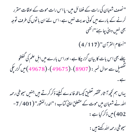
"نصف شعبان کی رات کے فضائل میں، یا اس رات موت کے اوقات مقرر
کرنے کے بارے میں کوئی حدیث نہیں ہے، اس لئے ان باتوں کی طرف توجہ
بھی نہیں دینی چاہئے"انتہی
"أحكام القرآن" (4/117)
پہلے بھی اس بات کا بیان گزر چکا ہے، اور اس بارے میں اہل علم کی گفتگو
تفصیل سے سوال نمبر: (
8907
) ، (
49675
) ، (
49678
) میں گزر چکی
ہے۔
یہاں ہم کچھ آثار مختصر تعلیق کیساتھ فائدے کیلئے ذکرکرتے ہیں جنہیں سیوطی رحمہ
اللہ نے شعبان میں موت کے متعلق اپنی کتاب: "الدر المنثور" (7/401-
402) میں ذکر کیا ہے:
سیوطی رحمہ اللہ کہتے ہیں: