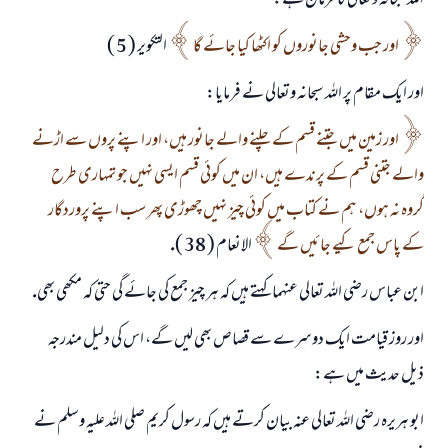
اللہ سبحانہ وتعالى كا فرمان ہے:
اور جب وحشى جانوروں كو اكٹھا كيا جائے گا
التكوير ( 5 )
اور ايك مقام پر اللہ سبحانہ وتعالى نے فرمايا:
اور زمين ميں جتنے قسم كے چلنے والے جانور ہيں، اور اپنے پروں سے اڑنے
والے جتنى قسم كے پرندے ہيں، ان ميں كوئى قسم ايسى نہيں جو تمہارى طرح
گروہ نہ ہوں، ہم نے كتاب ميں كوئى چيز نہيں چھوڑى پھر سب اپنے پروردگار
كے پاس جمع كيے جائيں گے
الانعام ( 38 ).
ابن عباس رضى اللہ تعالى عنہما كہتے ہيں كہ ہر چيز جمع كى جائے گى حتى كہ مكھى بھى.
اور روز قيامت ايك دوسرے سے قصاص بھى ليں گے، اس كى دليل مندرجہ
ذيل حديث ميں ہے:
ابو ہريرہ رضى اللہ تعالى عنہ بيان كرتے ہيں كہ رسول كريم صلى اللہ عليہ وسلم نے