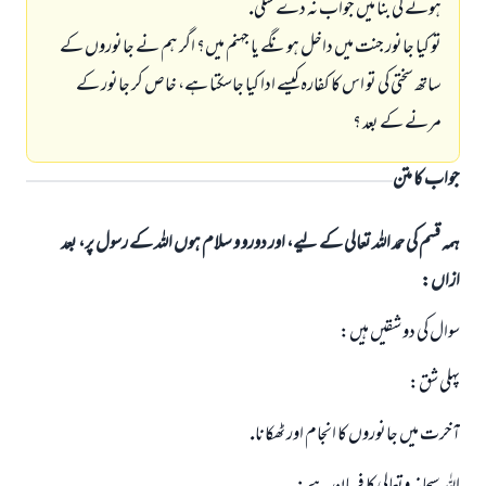
ہونے كى بنا ميں جواب نہ دے سكى.
تو كيا جانور جنت ميں داخل ہونگے يا جہنم ميں؟ اگر ہم نے جانوروں كے
ساتھ سختى كى تو اس كا كفارہ كيسے ادا كيا جاسكتا ہے، خاص كر جانور كے
مرنے كے بعد ؟
جواب کا متن
ہمہ قسم کی حمد اللہ تعالی کے لیے، اور دورو و سلام ہوں اللہ کے رسول پر، بعد
ازاں:
سوال كى دو شقيں ہيں:
پہلى شق:
آخرت ميں جانوروں كا انجام اور ٹھكانا.