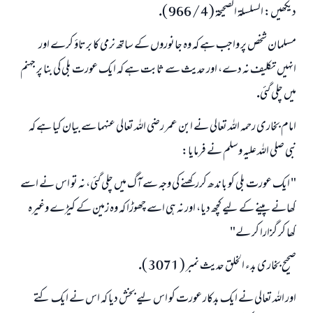
ديكھيں: السلسلۃ الصحيحۃ ( 4 / 966 ).
(مسلم : 1893)
مسلمان شخص پر واجب ہے كہ وہ جانوروں كے ساتھ نرمى كا برتاؤ كرے اور
انہيں تكليف نہ دے، اور حديث سے ثابت ہے كہ ايك عورت بلى كى بنا پر جہنم
ابھی تعاون کریں
ميں چلى گئى.
امام بخارى رحمہ اللہ تعالى نے ابن عمر رضى اللہ تعالى عنہما سے بيان كيا ہے كہ
نبى صلى اللہ عليہ وسلم نے فرمايا:
" ايك عورت بلى كو باندھ كرركھنے كى وجہ سے آگ ميں چلى گئى، نہ تو اس نے اسے
كھانے پينے كے ليے كچھ ديا، اور نہ ہى اسے چھوڑا كہ وہ زمين كے كيڑے وغيرہ
كھا كر گزارا كر لے"
صحيح بخارى بدء الخلق حديث نمبر ( 3071 ).
اور اللہ تعالى نے ايك بدكار عورت كو اس ليے بخش ديا كہ اس نے ايك كتے