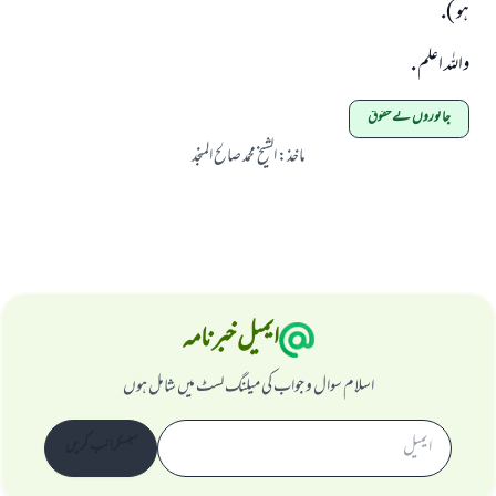
ہو ).
واللہ اعلم .
جانوروں کے حقوق
ماخذ
:
الشیخ محمد صالح المنجد
ایمیل خبرنامہ
اسلام سوال و جواب کی میلنگ لسٹ میں شامل ہوں
سبسکرائب کریں