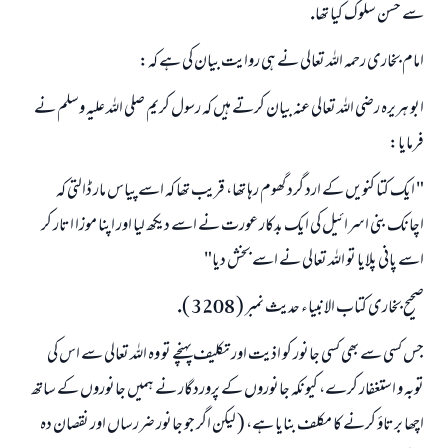
سے حسن سلوك كيا تھا.
امام بخارى رحمہ اللہ تعالى نے ہى روايت بيان كى ہے كہ:
ابو ہريرہ رضى اللہ تعالى عنہ بيان كرتے ہيں كہ رسول كريم صلى اللہ عليہ وسلم نے
فرمايا:
" ايك كتا كنويں كے ارد گرد گھوم رہا تھا، قريب تھا كہ اسے پياس مار ڈالتى كہ
اچانك بنى اسرائيل كى ايك بدكار عورت نے اسے ديكھ ليا اور اپنا موزا اتار كر
اسے پانى پلايا تو اللہ تعالى نے اسے بخش ديا"
صحيح بخارى كتاب الانبياء حديث نمبر ( 3208 ).
جس كسى سے بھى كسى جانور كو اذيت اور تكليف پہنچے تو وہ اللہ تعالى سے اس كى
توبہ و استغفار كرے، كيونكہ جانوروں كے پروردگار نے ہميں جانوروں كے ساتھ
اچھا برتاؤ كرنے كا مكلف بنايا ہے، ( ليكن اگر جو جانور ضررساں اور نقصان دہ