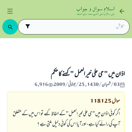
اذان ميں " حي على خير العمل " كہنے كا حكم
اذان ميں " حي على خير العمل " كہنے كا حكم
03/شعبان/1430 , 25/جولائی/2009
6,916
سوال
118125
اگر كوئى اذان ميں " حي على خير العمل " كے الفاظ كہے تو اس ميں كے متعلق
آپ كى رائے كيا ہے، اور آيا اس كى كوئى دليل ملتى ہے ؟