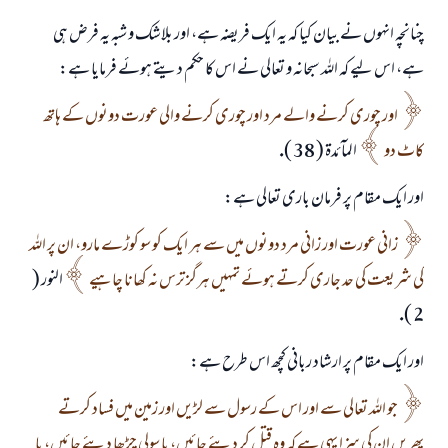
چنانچہ انہوں نے بيان كيا كہ يہ ايك فريضہ ہے، اور بلاشك و شبہ يہ فرض ہى
ہے، اس ليے كہ اللہ سبحانہ و تعالى نے اس كا حكم ديتے ہوئے فرمايا ہے:
اور چورى كرنے والے مرد اور چورى كرنے والى عورت دونوں كے ہاتھ
كاٹ دو
المآئدۃ ( 38 ).
اور ايك مقام پر فرمان بارى تعالى ہے:
زانى عورت اور زانى مرد دونوں ميں سے ہر ايك كو سو كوڑے مارو، ان پر اللہ
كى شريعت كى حد جارى كرتے ہوئے تمہيں ہرگز ترس نہ كھانا چاہيے
النور (
2 ).
اور ايك مقام پر ارشاد ربانى كچھ اس طرح ہے:
جو اللہ تعالى سے اور اس كے رسول سے لڑيں اور زمين ميں فساد كرتے
پھريں ان كى سزا يہى ہے كہ وہ قتل كر ديئے جائيں، يا سولى چڑھا ديئے جائيں، يا