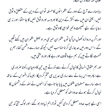
تعالى عنہ كے لائق ہے.
رہا ہمارے آج كے دور كے حكمرانوں كا مسئلہ تو ان كے دين كے متعلق وثوق
نہيں، يعنى ان ميں سے ا كثر كے دين كا بھروسہ اور وثوق نہيں كا جا سكتا، اور نہ ہى
رعايا كے ليے نصيحت و خير خواہى كا وثوق ہے.
اور اگر يہ دروازہ كھول ديا گيا تو يہ حكمران ـ ميرى مراد بعض حكمران ہيں ـ كہنے لگيں
گے: اس دور ميں حد جارى كرنا مناسب نہيں؛ كيونكہ ہمارے دشمن كفار ہم پر
تہمت لگاتے ہيں كہ ہم بےوقوف اور بےكار اور وحشى ہيں.
اور ہم حقوق انسانى كا خيال كرنے سے ڈرتے ہيں جن كا دھيان ركھنا ضرورى
ہے؛ پھر وہ اس بہانے سے سارى حديں ہى ختم كر ديگا، جيسا كہ افسوس كے ساتھ
بہت سارے مسلمان ملكوں ميں پايا جاتا ہے؛ كہ انہوں نے اللہ كےدشمنوں كا
خيال كرتے ہوئے حدود اللہ كو معطل كر ديا ہے.
اسى ليے جب حدود معطل كر دى گئيں تو جرائم زيادہ ہو گئے، اور لوگ ـ حتى كہ جن