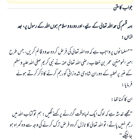
جواب کا متن
ہمہ قسم کی حمد اللہ تعالی کے لیے، اور دورو و سلام ہوں اللہ کے رسول پر، بعد
ازاں:
" مسلمانوں پر واجب ہے كہ وہ اللہ تعالى كى فرض كردہ حدود قائم كريں، جس طرح
امير المومنين عمر بن خطاب رضى اللہ تعالى عنہ نے نبى كريم صلى اللہ عليہ وسلم
كے منبر پر خطبہ كے دوران شادى شدہ زانى كو رجم كرنے كا ذكر كرتے ہوئے
فرمايا:
ان كا كہنا تھا:
" مجھے خدشہ ہے كہ لوگ ايك لمبا وقت گزرنے پر كہنے لگيں: ہم تو كتاب اللہ ميں
رجم نہيں پاتے؛ تو اللہ تعالى كا نازل كردہ فرض ترك كرنے كى وجہ سے وہ گمراہ ہو
جائينگے "