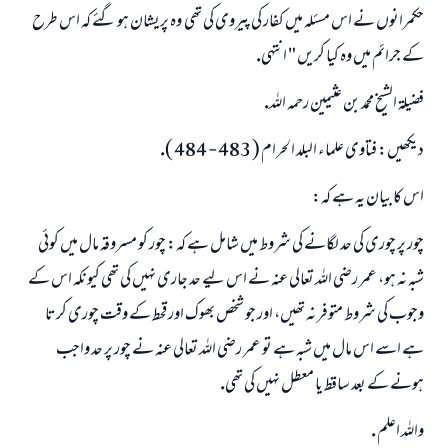
حكمرانوں نے اس مسئلہ ميں كفار كى پيروى كى تھى ـ وہ پريشان ہو گئے كہ اس طرح
كے جرائم ميں وہ كيا كريں " انتہى.
فضيلۃ الشيخ محمد بن عثيمين رحمہ اللہ.
ديكھيں: فتاوى علماء البلد الحرام ( 483 - 484 ).
اس كا بيان يہ ہے كہ:
چور پر چورى كى حد لگانے كى شروط ميں شامل ہے كہ: چور كو مسروقہ مال ميں كوئى
شبہ نہ ہو، عمر رضى اللہ تعالى عنہ نے اس ليے حد جارى نہيں كى تھى كيونكہ اس كے
وجوب كى شروط متوفر نہ تھيں، اور جو شخص بھوك اور قحط كے وقت چورى كرتا
ہے اسے اس مال ميں شبہ ہے تو عمر رضى اللہ تعالى عنہ نے چور پر حد واجب
ہونے كے بعد ساقط يا معطل نہيں كى تھى.
واللہ اعلم .