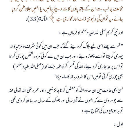
مخالف جانب سے ان كے ہاتھ پاؤں كاٹ ديئے جائيں، يا انہيں جلاوطن كر ديا
جائے، يہ تو ان كى دنيوى ذلت اور خوارى ہے
المآئدۃ ( 33 ).
اور نبى كريم صلى اللہ عليہ وسلم كا فرمان ہے:
" تم سے پہلے اسى ليے ہلاك كر ديئے گئے كہ جب ان ميں كوئى شرف و مرتبہ والا
چورى كر ليتا تو اسے چھوڑ ديتے، اور جب ان ميں سے كوئى كمزور شخص چورى كرتا
تو اس پر حد جارى كر ديتے، اللہ كى قسم اگر فاطمہ بنت محمد ( صلى اللہ عليہ وسلم )
بھى چورى كرتى تو ميں اس كا ضرور ہاتھ كاٹ ديتا "
كسى بھى حالت ميں ان حدود اللہ كو معطل كرنا جائز نہيں، اور عمر رضى اللہ تعالى عنہ
سے جو مروى ہے كہ انہوں نے قحط سالى اور بھوك كے سال حد ساقط كر دى تھى،
تو يہ دو چيزوں كى محتاج ہے:
اول: