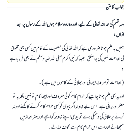
جواب کا متن
ہمہ قسم کی حمد اللہ تعالی کے لیے، اور دورو و سلام ہوں اللہ کے رسول پر، بعد
ازاں:
ہمیں یہ علم ہونا ضروری ہے کہ اللہ تعالی کی معصیت کے کام میں کسی بھی مخلوق
کی اطاعت نہیں کی جاسکتی ، جیسا کہ نبی اکرم صلی اللہ علیہ وسلم نے بھی فرمایا ہے
:
( اطاعت توصرف اچھائي اوربھلائی کے کاموں میں ہے ) ۔
اوریہ بھی علم ہونا چاہیے کہ حرام کام کوئي معروف اوراچھا کام تو نہيں بلکہ یہ تو
منکر اوربرائي ہے ، اس لیے خاوند اگربیوی کوکسی حرام کام کرنے کا کہنے اورنہ
کرنے پر طلاق کی دھمکی دے توبیوی اپنے خاوند کواچھے اوربہتر انداز میں
سمجھائے اوراسے اس حرام کام سے خوف دلائے ۔