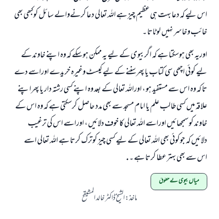
ابھی تعاون کریں
اس لیے کہ دعا بہت ہی عظیم چيز ہے اللہ تعالی دعا کرنےوالے سائل کوکبھی بھی
خائب وخاسر نہیں لوٹاتا ۔
اوریہ بھی ہوسکتا ہے کہ اگربیوی کے لیے یہ ممکن ہوسکے کہ وہ اپنے خاوند کے
لیے کوئي اچھی سی کتاب یا پھر سننے کے لیے کیسٹ وغیرہ خریدے اوراسے دے
تا کہ وہ اس سے مستفید ہو ، اوراللہ تعالی کے بعد وہ اپنے کسی رشتہ دار یا پھراپنے
علاقہ میں کسی طالب علم یا امام مسجد سے بھی مدد حاصل کرسکتی ہے کہ وہ اس کے
خاوند کوسمجھائيں اوراسے اللہ تعالی کا خوف دلائیں ، اوراسے اس کی ترغیب
دلائيں کہ جوکوئي بھی اللہ تعالی کے لیے کسی چيز کوترک کرتا ہے اللہ تعالی اسے
اس سے بھی بہتر عطا کرتا ہے ۔ .
میاں بیوی کے حقوق
ماخذ
:
الشيخ ڈاکٹر خالد المشیقح