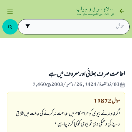
بھلائي اورمعروف میں ہے
اطاعت صرف بھلائي اورمعروف میں ہے
03/ذو القعدة/1424 , 26/دسمبر/2003
7,460
سوال
11872
اگرخاوند نے بیوی کو حرام کام میں اطاعت نہ کرنے کی حالت میں طلاق
دینے کی دھمکی دی تو بیوی کوکیا کرنا چاہیے ؟