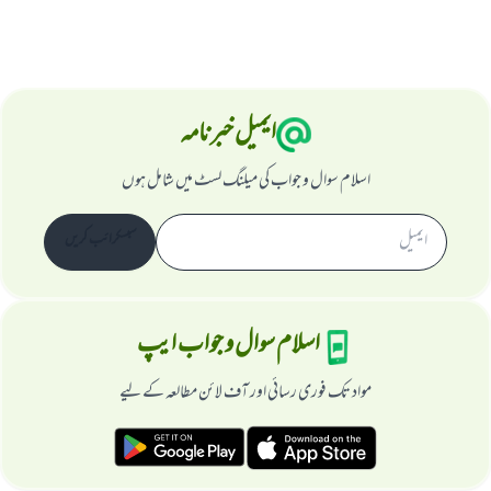
ایمیل خبرنامہ
اسلام سوال و جواب کی میلنگ لسٹ میں شامل ہوں
سبسکرائب کریں
اسلام سوال و جواب ایپ
مواد تک فوری رسائی اور آف لائن مطالعہ کے لیے