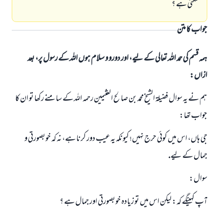
سكتى ہے ؟
جواب کا متن
ہمہ قسم کی حمد اللہ تعالی کے لیے، اور دورو و سلام ہوں اللہ کے رسول پر، بعد
ازاں:
ہم نے يہ سوال فضيلۃ الشيخ محمد بن صالح العثيمين رحمہ اللہ كے سامنے ركھا تو ان كا
جواب تھا:
جى ہاں، اس ميں كوئى حرج نہيں؛ كيونكہ يہ عيب دور كرنا ہے، نہ كہ خوبصورتى و
جمال كے ليے.
جواب نمبر 110845 نے نکاح ٹوٹنے سے بچایا۔
سوال:
امت مسلمہ کے واسطے جوابات پیش کرنے کے لیے ہماری مدد کریں
آپ كہينگے كہ: ليكن اس ميں تو زيادہ خوبصورتى اور جمال ہے ؟
رسول اللہ صلی اللہ علیہ و سلم کا فرمان ہے:
نیکی کی رہنمائی کرنے والے کو بھی نیکی کرنے والے کے برابر اجر ملتا ہے۔