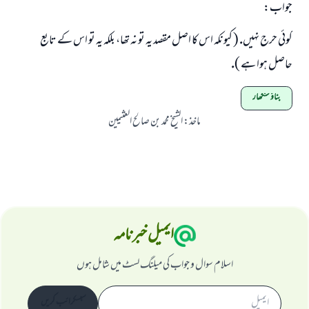
جواب:
(مسلم : 1893)
كوئى حرج نہيں. ( كيونكہ اس كا اصل مقصد يہ تو نہ تھا، بلكہ يہ تو اس كے تابع
حاصل ہوا ہے ).
ابھی تعاون کریں
بناؤ سنگھار
ماخذ
:
الشيخ محمد بن صالح العثيمين
ایمیل خبرنامہ
اسلام سوال و جواب کی میلنگ لسٹ میں شامل ہوں
سبسکرائب کریں