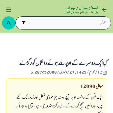
 بناؤ سنگھار اور تصویر کشی
بناؤ سنگھار
كيا ايك دوسرے كے اوپر ملے ہوئے دانتوں كو رگڑ لے
كيا ايك دوسرے كے اوپر ملے ہوئے دانتوں كو رگڑ لے
12/محرم/1429 , 21/جنوری/2008
5,287
سوال
12090
ايك لڑكى كے دانت اوپر نيچے بہت ہى موذى شكل اور زرد رنگ كے
ہيں، اور انہيں صحيح كرنے كے ليے رگڑنا ضرورى ہے، تو كيا وہ ايسا كر