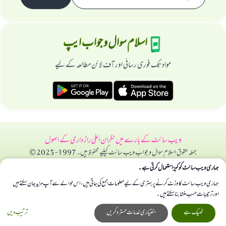
اسلام سوال و جواب ایپ
مواد تک فوری رسائی اور آف لائن مطالعہ کے لیے
ویب سائٹ کے بارے میں
نگران اعلی
راز داری کے اصول
جملہ حقوق اسلام سوال و جواب ویب سائٹ کیلیے محفوظ ہیں۔ 1997-2025 ©
ہماری ویب سائٹ کوکیز استعمال کرتی ہے۔
ہماری ویب سائٹ کا وزٹ کرنے پر بہتری کے لیے معلومات جمع کی جاتی ہیں، اس حوالے سے آپ مزید جان سکتے ہیں
اور ترتیبات حسب منشا بنا سکتے ہیں۔
ٹھیک ہے
اختیاری خدمات مسترد کریں
ترتیب دیں