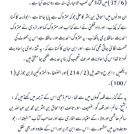
( 6 / 37 ) میں قتادۃ عن کعب الاحبار کی سند سے روایت کیا ہے ۔
ان دونوں میں اسحاق بن بشر کاھلی جو کہ متروک ہے پایا جاتا ہے ، ابوذرعہ کا کہنا
ہے کہ یکذب ، اور دادقطنی نے اسے کذاب اور متروک کہا اور ازدی نے متروک
جواب نمبر 110845 نے نکاح ٹوٹنے سے بچایا۔
الحدیث ساقط یرمی بالکذب ، یہ متروک الحدیث اور ساقط ہے اس پرجھوٹ کی
امت مسلمہ کے واسطے جوابات پیش کرنے کے لیے ہماری مدد کریں
تہمت لگائ جاتی تھی کہا ہے ، اور ابن حبان کا کہناہے کہ ، یہ ثقہ راوی پراحادیث
گھڑتا تھا اس کی احادیث صرف تعجب کی بنا پرحدیث لکھی جا سکتی ہیں ۔
رسول اللہ صلی اللہ علیہ و سلم کا فرمان ہے:
نیکی کی رہنمائی کرنے والے کو بھی نیکی کرنے والے کے برابر اجر ملتا ہے۔
دیکھیں : الجرح والتعدیل ( 2 / 214 ) اور الضعفاء والمتروکین لابن جوزی ( 1
(مسلم : 1893)
/ 100 ) ۔
یہ گۓ گذرے قصہ گوؤں میں سے تھا ، امام ذھبی اس کے ترجمہ میں کہتے ہیں کہ :
ابھی تعاون کریں
الشیخ ، عالم ، اور قصہ گو ، ضعیف ، اورتالف ابواسحاق بن بشربن محمد بن عبداللہ بن
سالم ھاشمی اور ولا ء کے اعتبار سے بخاری ہے اور صاحب کتاب " المبتداء ، جو
دوجلدوں میں مشہور ہے ، اس سے ابن جریر اور اس کے علاوہ اوربھی نقل