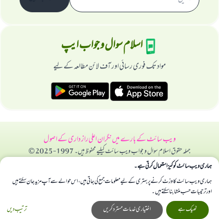
اسلام سوال و جواب ایپ
مواد تک فوری رسائی اور آف لائن مطالعہ کے لیے
ویب سائٹ کے بارے میں
نگران اعلی
راز داری کے اصول
جملہ حقوق اسلام سوال و جواب ویب سائٹ کیلیے محفوظ ہیں۔ 1997-2025 ©
ہماری ویب سائٹ کوکیز استعمال کرتی ہے۔
ہماری ویب سائٹ کا وزٹ کرنے پر بہتری کے لیے معلومات جمع کی جاتی ہیں، اس حوالے سے آپ مزید جان سکتے ہیں
اور ترتیبات حسب منشا بنا سکتے ہیں۔
ٹھیک ہے
اختیاری خدمات مسترد کریں
ترتیب دیں