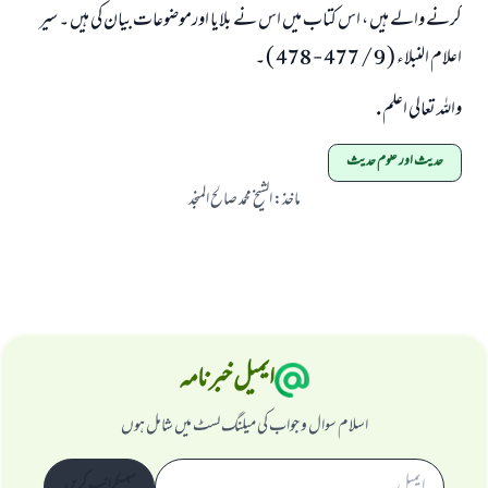
کرنے والے ہیں ، اس کتاب میں اس نے بلایا اورموضوعات بیان کی ہیں ۔ سیر
اعلام النبلاء ( 9 / 477 - 478 ) ۔
واللہ تعالی اعلم .
حدیث اور علوم حدیث
ماخذ
:
الشيخ محمد صالح المنجد
ایمیل خبرنامہ
اسلام سوال و جواب کی میلنگ لسٹ میں شامل ہوں
سبسکرائب کریں