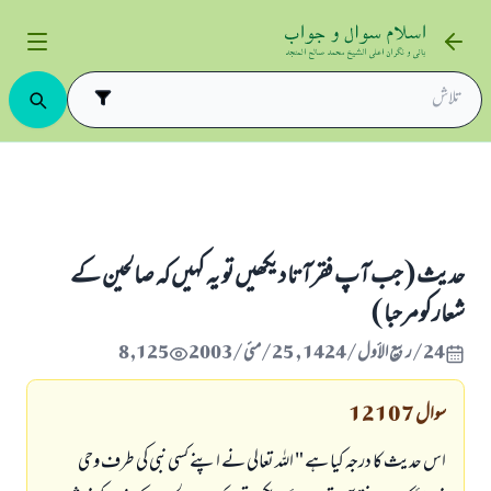
و یہ کہیں کہ صالحین کے شعارکومرحبا )
حدیث ( جب آپ فقرآتا دیکھیں تو یہ کہیں کہ صالحین کے
شعارکومرحبا )
24/ربيع الأول/1424 , 25/مئی/2003
8,125
سوال
12107
اس حدیث کا درجہ کیا ہے " اللہ تعالی نے اپنے کسی نبی کی طرف وحی