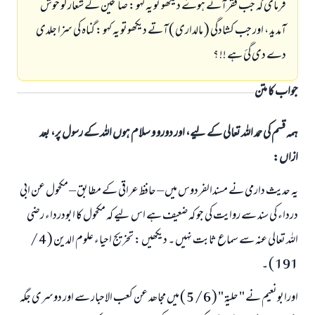
فرمائ کہ جب فقرآتے ہوۓ دیکھو تو یہ کہو : صالحین کے شعارکو خوش
آمدید ، اور جب کشادگی ( مالداری ) آتے دیکھوتو یہ کہو : گناہ کی سزا جلدی
دے دی گئ ہے !! ؟
جواب کا متن
ہمہ قسم کی حمد اللہ تعالی کے لیے، اور دورو و سلام ہوں اللہ کے رسول پر، بعد
ازاں:
یہ حدیث دارمی نے مسندالفردوس میں – حافظ عراقی کے مطابق – مکحول عن ابی
درداء کی سند سے روایت کی جو کہ ضعیف ہے اس لیے کہ مکحول کا ابودرداء رضی
اللہ تعالی عنہ سے سماع ثابت نہیں ۔ دیکھیں : تخریج احیاء علوم الدین ( 4 /
191 ) ۔
اورابونعیم نے " حلیۃ " ( 6 / 5 ) میں مجاھد عن کعب الاحبار سے اور دوسری جگہ