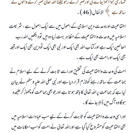
تمہاری ہوا اکھڑ جاۓ گی اورصبرکرتے رہو یقینا اللہ تعالی صبر کرنے والوں کے
ساتھ ہے
الانفال ( 46 ) ۔
اجتماعیت اوروحدت دین اسلامی کے اصول میں سے ایک اصول ہے ، شریعت
اسلامیہ میں وحدت واجتماعیت کے مظاہر بہت زيادہ ہیں تودیکھیں اللہ رب
العالمین ایک ہے اورکتاب اللہ بھی ایک اورنبی بھی ایک تودین بھی ایک اورقبلہ
بھی ایک اورامت بھی ایک ہے ۔
امت کی وحدت واجتماعیت کی تحقیق اوراسے ثابت کرنے کے لیے اسلام نے
جماعت کے ساتھ رہنے کولازم قرار دیا ہے اورنبی صلی اللہ علیہ وسلم نے بیان
کیا ہے کہ جماعت پراللہ تعالی کا ہاتھ ہوتا ہے اورجو بھی جماعت کو چھوڑ کرعلیحدہ
ہوگا وہ آگ میں ڈالا جاۓ گا ۔
اوراسی وحدت واجتماعیت کو ثابت کرنے کےلیے سب عبادات اسلامیہ میں
بھی اجتماعیت کومشروع کیا گيا ہے اوراللہ تعالی نے امت کوسب احکامات میں