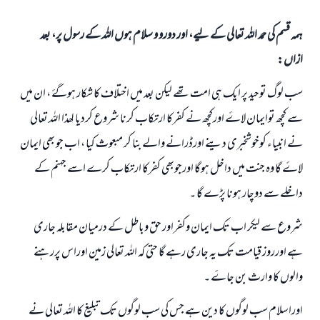
ہمہ قسم کی حمد اللہ تعالی کے لیے، اور دورو و سلام ہوں اللہ کے رسول پر، بعد
ازاں:
سب لوگ توحید پر ایک ہی امت تھے لیکن بعد میں اختلاف کا شکار ہوگۓ ، ان میں
سے کچھ توایمان لاۓ اورکچھ نے کفرکا ارتکاب کرنا شروع کردیا لھذا اللہ تعالی
نے انبیاء کوخوشخبری دینے اورڈرانے والے بنا کر مبعوث کیا ، اب جو بھی ایمان
لاۓ گا وہ جنت میں داخل ہوگا اورجوبھی کفرکا ارتکاب کرے اسے جہنم کے
داخلے سے دوچار ہونا پڑے گا ۔
شروع سے لیکر اب تک ایمان وکفراور حق وباطل کے درمیان مقابلہ جاری
ہے اورروز قیامت تک یہ جاری رہے گا حتی کہ اللہ تعالی زمین اوراس پررہنے
والوں کا وارث بن جاۓ ۔
اوراسلام سب لوگوں کا دین ہے جس کی سب لوگوں تک تبلیغ کا اللہ تعالی نے