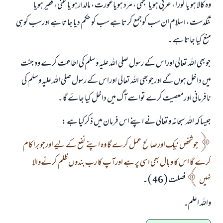
وہ کالا ہو یا گورا ، عربی ہویا عجمی ، مرد ہویاعورت ، مالدارہو یا غنی ، فقیر ہویا
تنگدست ، اسلام ان سب کوجمع کرتا ہے سب کو حکم دیا جاتا ہے اورسب کوہی
منع کیا جاتا ہے ۔
جوبھی اللہ تعالی اوراس کے رسول صلی اللہ علیہ وسلم کی اطاعت کرے وہ جنت
میں داخل ہوں گے اورجوبھی اللہ تعالی اوراس کے رسول صلی اللہ علیہ وسلم کی
نافرمانی اورمعصیت کرے تواسے آگ میں داخل کیا جاۓ گا ۔
جیسا کہ اللہ سبحانہ وتعالی نے اپنے اس فرمان میں ذکرکیا ہے :
جوشخص نیک اورصالح عمل کرے گا وہ اپنے نفع کے لیے اورجوبرا کام
کرے گا اس کا وبال بھی اسی پر ہے اورآپ کا رب بندوں ظلم کرنےوالا
نہیں
فصلت ( 46 ) ۔
واللہ اعلم .