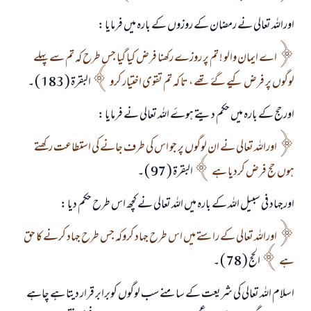
اوراللہ تعالی نے رمضان کے روزوں کے بارہ میں فرمایا :
اے ایمان والو ! تم پر روزے رکھنا فرض کیا گیا جس طرح کہ تم سے پہلے
لوگوں پر فرض کيے گۓ تھے ، تا کہ تم تقوی اختیار کرو
البقرۃ ( 183 ) ۔
اورحج کے بارہ میں حکم دیتے ہوۓ اللہ تعالی نے فرمایا :
اوراللہ تعالی نے ان لوگوں پر جو اس کی طرف جانے کی استطاعت رکھتے
ہوں حج فرض کردیا ہے
البقرۃ ( 97 ) ۔
اورجہاد فی سبیل اللہ کے بارہ میں اللہ تعالی نے کچھ اس طرح حکم دیا :
اوراللہ تعالی کے راستے میں اس طرح جہاد کروکہ جس طرح جہاد کرنے کا حق
ہے
الحج ( 78 ) ۔
اسلام اللہ تعالی کی شریعت کے سامنے سب لوگوں کوبرابر قرار دیتا ہے چاہے