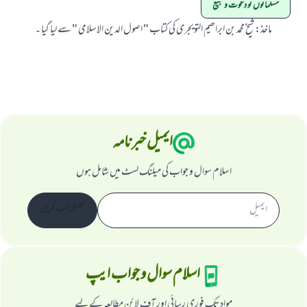
مسلمانوں کو دعوت و تبلیغ
ماخذ
:
شیخ محمد بن ابراھیم التویجری کی کتاب " اصول الدین الاسلامی " سے لیا گیا ۔
ایمیل خبرنامہ
اسلام سوال و جواب کی میلنگ لسٹ میں شامل ہوں
سبسکرائب کریں
اسلام سوال و جواب ایپ
مواد تک فوری رسائی اور آف لائن مطالعہ کے لیے