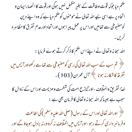
حکم دیا جوکہ قوت وطاقت کے بغیر مکمل نہيں ہوگی اورقوت کا انحصار ایمان و
اتحاد پر ہے اسی لیے اللہ تعالی نے مومنوں کوحکم دیا ہے کہ وہ اپنے دین
کومضبوطی سے تھامیں اوراس پر عمل پیرا ہوں اوراتحاد اورعدم تفرق کا مظاہرہ
کریں ۔
اللہ سبحانہ وتعالی نے اپنے اس حکم کا ذکر کرتے ہوۓ فرمایا :
تم سب کے سب اللہ تعالی کی رسی کومضبوطی سے تھامے رکھواورآپس میں
تفرقہ کا شکارنہ ہونا
آل عمران ( 103 ) ۔
لھذا تفریق واختلاف ، اورتنازع امت کی شکست وھزیمت اوراس کے زوال کا
سبب ہے جیسا کہ اللہ سبحانہ وتعالی کا فرمان بھی ہے :
اوراللہ تعالی اوراس کے رسول ( صلی اللہ علیہ وسلم ) کی اطاعت
وفرمانبرداری کرتے رہو ، اورآپس میں اختلاف نہ کرو ورنہ بزدل ہوجاؤ گے اور