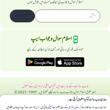
اسلام سوال و جواب کی میلنگ لسٹ میں شامل ہوں
سبسکرائب کریں
اسلام سوال و جواب ایپ
مواد تک فوری رسائی اور آف لائن مطالعہ کے لیے
ویب سائٹ کے بارے میں
نگران اعلی
راز داری کے اصول
جملہ حقوق اسلام سوال و جواب ویب سائٹ کیلیے محفوظ ہیں۔ 1997-2025 ©
ہماری ویب سائٹ کوکیز استعمال کرتی ہے۔
ہماری ویب سائٹ کا وزٹ کرنے پر بہتری کے لیے معلومات جمع کی جاتی ہیں، اس حوالے سے آپ مزید جان سکتے ہیں