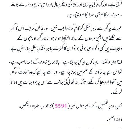
كرتى ہے، اور كھانا كى تيارى اور اولاد كى ديكھ بھال اور اسى طرح دوسرے بہت
سے بڑے كام بھى سرانجام ديتى ہے.
عورت پر گھر سے باہر نكل كر كام كرنا واجب نہيں، اور خاص كر جب اس كا گھر
سے نكلنے ميں اجنبى مردوں كے ساتھ اختلاط ہوتا ہو، يا پھر گھر اور بچوں كے
واجبات ميں كمى و كوتاہى ہوتى ہو تو اس كا گھر سے باہر نكلنا بالكل جائز نہيں ہے.
لھذا نان و نفقہ - جيسا كہ بيان كيا جا چكا ہے- بالاجماع خاوند كے ذمہ واجب ہے،
تو اس ليے يہ خاوند كے علم ميں ہونا چاہيے، اور اسے چاہيے كہ وہ عورت كو گھر
ميں محفوظ اور بچا كر ركھے، تا كہ اللہ تعالى كى جانب سے اس پر جو وجبات ہيں وہ ادا
كر سكے.
آپ مزيد تفصيل كے ليے سوال نمبر (
5591
) كا جواب ضرور ديكھيں.
واللہ اعلم .