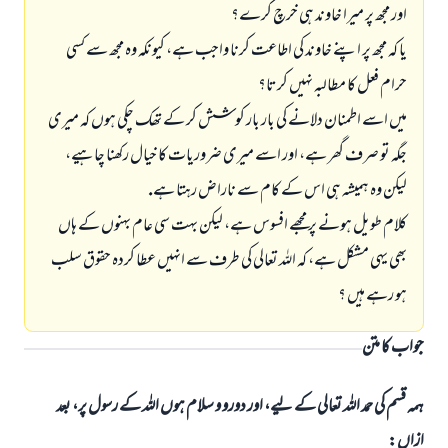
اور مجھ پر ميرا خاوند ہى خرچ كرے؟
يا كہ مجھ پر اپنے خاوند كى اطاعت كرنا واجب ہے، كيونكہ وہ مجھ سے كسى
حرام فعل كا مطالبہ نہيں كرتا؟
ميں اسے اطمنان دلانے كى بار بار كوشش كر كے تھك چكى ہوں كہ ميرى
جگہ تو صرف گھر ہے، اور اسے ميرى ضروريات كا خيال ركھنا چاہيے،
ليكن وہ ہميشہ ہى اس كے كام سے ناراض رہتا ہے.
كلام طويل ہونے پر مجھے افسوس ہے، ليكن بہت سى عام بہنوں كے ہاں
بھى يہى مشكل ہے، كہ اللہ تعالى كى طرف سے انہيں عطا كردہ حقوق سلب
ہو رہے ہيں ؟
جواب کا متن
ہمہ قسم کی حمد اللہ تعالی کے لیے، اور دورو و سلام ہوں اللہ کے رسول پر، بعد
ازاں: