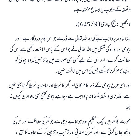
و نفقہ كے وجوب پر اجماع منعقد ہے.
ديكھيں: فتح البارى ( 9 / 625 ).
لھذا خاوند پر واجب ہے كہ وہ اللہ تعالى سے ڈرے جو اس كا پروردگار ہے، اور
بيوى اور اولاد كى شكل ميں اللہ تعالى نے جو اس كے پاس امانت ركھى ہے اس كى
حفاظت كرے، اور اس كے ليے كسى بھى صورت ميں جائز نہيں كہ وہ بيوى كو
ايسے كام كرنا كا كہے جس كى اس ميں طاقت نہيں.
اور اسى طرح بيوى كے ذمہ كام كاج اور گھر كا خرچ اور خاوند پر خرچ كرنا بھى نہيں
ہے، بلكہ نان و نفقہ تو خاوند پر واجب ہے، چاہے بيوى كتنى بھى مالدار ہى كيوں نہ
ہو.
عورت كا گھر ميں ايك عظيم دور ہوتا ہے وہى ہے جو گھر كى حفاظت اور اس كى
ديكھ بھال كرتى ہے، اور گھر كى صفائى اور ترتيب و تزيين كر كے خاوند كا حق ادا