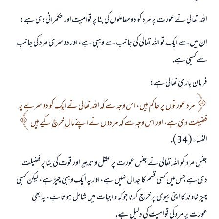
اللہ تعالى نے عورت پر مرد كو دو معاملوں كى بنا پر قواميت اور حكمرانى دى ہے:
ان ميں سے ايك تو اللہ تعالى كى جانب سے وہبى ہے، اور دوسرى مرد كى جانب
سے كسبى ہے.
فرمان بارى تعالى ہے:
مرد عورتوں پر حاكم ہيں، اس وجہ سے كہ اللہ تعالى نے ايك كو دوسرے پر
فضيلت دى ہے، اور اس وجہ سے كہ مردوں نے اپنے مال خرچ كيے ہيں
النساء ( 34 ).
جنس مرد كو اللہ تعالى نے جنس عورت پر عقل و تدبير اور قوت كى بنا پر فضيلت
دى ہے جس ميں كسى قسم كا جدال نہيں ہے، اور يہ ايك وہبى چيز ہے، ليكن كسبى
چيز خاوند كا اپنى بيوى پر خرچ كرنا جو كہ واجبات ميں شامل ہوتا ہے، يہ بھى
عورت پر مرد كى قواميت كى دليل ہے.