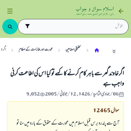
تحقیقی مضامین
عورت اور ملازمت كے احكام
اگر خ
اگر خاوند گھر سے باہر كام كرنے كا كہے تو كيا اس كى اطاعت كرنى
واجب ہے
06/جمادى الثانية/1426 , 12/جولائی/2005
9,052
سوال
12465
آج سے پندرہ برس قبل اسلام ميں عورت كے حقوق كے بارہ ميں سنا تو