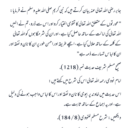
جابر رضى اللہ تعالى عنہ بيان كرتے ہيں كہ نبى كريم صلى اللہ عليہ وسلم نے فرمايا:
" عورتوں كے متعلق اللہ تعالى كا تقوى اختيار كرو اور اس سے ڈرو، تم نے انہيں
اللہ تعالى كى امانت كے ساتھ حاصل كيا ہے، اور ان كى شرمگاہوں كو اللہ تعالى
كےكلمہ كے ساتھ حلال كيا ہے، اچھے طريقہ اور احسن طور پر ان كا نان و نفقہ اور
ان كا لباس تمہارے ذمہ ہے"
صحيح مسلم شريف حديث نمبر ( 1218 ).
امام نووى رحمہ اللہ تعالى اس كى شرح ميں كہتے ہيں:
اس حديث ميں خاوند پر بيوى كا نان و نفقہ اور اس كا لباس واجب ہونے كى دليل
جواب نمبر 110845 نے نکاح ٹوٹنے سے بچایا۔
ہے، اور يہ اجماع كے ساتھ ثابت ہے.
ديكھيں: شرح مسلم للنووى ( 8 / 184 ).
امت مسلمہ کے واسطے جوابات پیش کرنے کے لیے ہماری مدد کریں