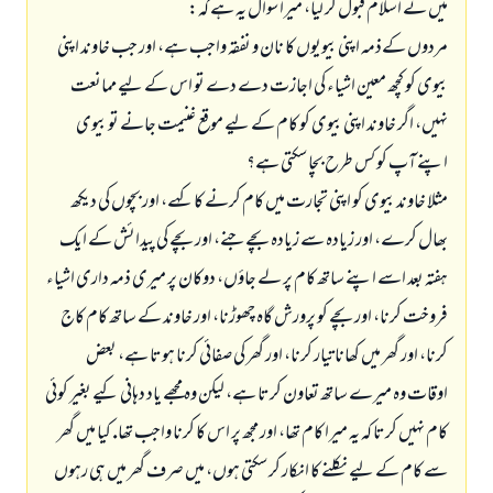
ميں نے اسلام قبول كر ليا، ميرا سوال يہ ہے كہ:
مردوں كےذمہ اپنى بيويوں كا نان و نفقہ واجب ہے، اور جب خاوند اپنى
بيوى كو كچھ معين اشياء كى اجازت دے دے تو اس كے ليے ممانعت
نہيں، اگر خاوند اپنى بيوى كو كام كے ليے موقع غنيمت جانے تو بيوى
اپنے آپ كو كس طرح بچا سكتى ہے؟
مثلا خاوند بيوى كو اپنى تجارت ميں كام كرنے كا كہے، اور بچوں كى ديكھ
بھال كرے، اور زيادہ سے زيادہ بچے جنے، اور بچے كى پيدائش كے ايك
ہفتہ بعد اسے اپنے ساتھ كام پر لے جاؤں، دوكان پر ميرى ذمہ دارى اشياء
فروخت كرنا، اور بچے كو پرورش گاہ چھوڑنا، اور خاوند كے ساتھ كام كاج
كرنا، اور گھر ميں كھانا تيار كرنا، اور گھر كى صفائى كرنا ہوتا ہے، بعض
اوقات وہ ميرے ساتھ تعاون كرتا ہے، ليكن وہ مجھے ياد دہانى كيے بغير كوئى
كام نہيں كرتا كہ يہ ميرا كام تھا، اور مجھ پر اس كا كرنا واجب تھا. كيا ميں گھر
سے كام كے ليے نكلنے كا انكار كر سكتى ہوں، ميں صرف گھر ميں ہى رہوں