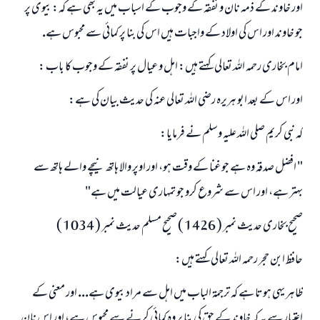
رسول اللہ صلی اللہ علیہ و سلم کا فرمان ہے:
اور خاوند كے ذمہ نان و نفقہ كے وجوب كے اسباب ميں يہ بھى ہے كہ: بيوى پر
نیکی کی رہنمائی کرنے والے کو بھی نیکی کرنے والے کے برابر اجر ملتا ہے۔
جو خاوند اور اس كى اولاد كے واجبات ہيں اس كى بنا پر كمائى سے محبوس ہے.
(مسلم : 1893)
امام بخارى رحمہ اللہ تعالى كہتے ہيں: اہل و عيال پر نفقہ كے وجوب كا باب :
اور اس كے بعد ابو ہريرہ رضى اللہ تعالى عنہ كى حديث بيان كى ہے:
ابھی تعاون کریں
كہ نبى كريم صلى اللہ عليہ وسلم نے فرمايا:
" افضل صدقہ وہ ہے جو غنا كے وقت ہو، اور اوپر والا ہاتھ نيچے والے ہاتھ سے
بہتر ہے، اور اس سے شروع كرو جو تمہارى عيالت ميں ہے"
صحيح بخارى حديث نمبر ( 1426 ) صحيح مسلم حديث نمبر ( 1034 )
حافظ ابن حجر رحمہ اللہ تعالى كہتے ہيں:
ظاہر يہى ہوتا ہے كہ ترجمۃ الباب ميں اہل سے مراد بيوى ہے... اور معنى كے
اعتبار سے يہ كہ خاوند كے حق كى بنا پر وہ كمائى كرنے سے محبوس ہے، اور اس نان