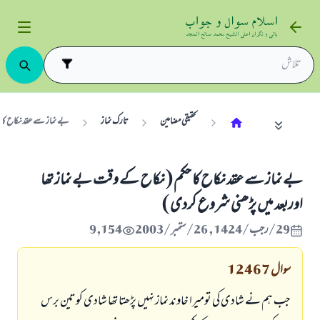
تحقیقی مضامین
تارک نماز
بے نماز سے عقد نکاح کا 
بے نماز سے عقد نکاح کا حکم ( نکاح کے وقت بے نماز تھا
اوربعد میں پڑھنی شروع کردی )
29/رجب/1424 , 26/ستمبر/2003
9,154
سوال
12467
جب ہم نے شادی کی تومیرا خاوند نماز نہيں پڑھتا تھا شادی کوتین برس