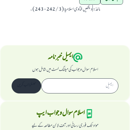
ماخذ
:
|دیکھیں فتاوی اسلامیۃ ( 3 / 242 - 243 ) ۔
ایمیل خبرنامہ
اسلام سوال و جواب کی میلنگ لسٹ میں شامل ہوں
سبسکرائب کریں
اسلام سوال و جواب ایپ
مواد تک فوری رسائی اور آف لائن مطالعہ کے لیے