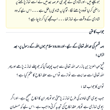
ہوچکے ہیں ، اورشادی کے کچھ ہی عرصہ بعد میں نے اسے نماز پڑھنے پر
راضي کرلیا تووہ پڑھنے لگا ، توکیا یہ شادی باطل ہے ۔۔۔ اس لیے کہ وہ
شادی کے وقت بے نماز تھا ۔۔۔ اب مجھے کیا کرنا چاہیے ؟
جواب کا متن
ہمہ قسم کی حمد اللہ تعالی کے لیے، اور دورو و سلام ہوں اللہ کے رسول پر، بعد
ازاں:
شیخ عبد العزیز بن باز رحمہ اللہ تعالی سے جب پوچھا گيا کہ جوپہلے نماز نہ پڑھے اورپھر
اللہ تعالی اسے ھدایت سے نوازے تواس سے عقد نکاح کا حکم کیا ہے ؟
توان کا جواب تھا :
جب بیوی بھی خاوند کی طرح نماز نہ پڑھتی ہو تو پھر ان کا نکاح صحیح ہے ، اوراگر
بیوی نمازی ہے توپھر عقدنکاح کی تجدید کرنی واجب ہے ، اس لیے کہ مسلمان