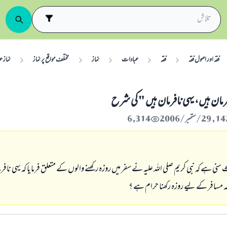
فقہ اور اصول فقہ
فقہ
عبادات
نماز
مختلف مواقع پر نماز
نماز ع
مان ہيں، يہى نافرمان ہيں " كى شرح
6,314
 ہے كہ نبى كريم صلى اللہ عليہ نے سفر ميں روزہ ركھنے والوں كے متعلق فرمايا كہ يہى نافرما
ہ مسافر كے ليے روزہ ركھنا حرام ہے ؟