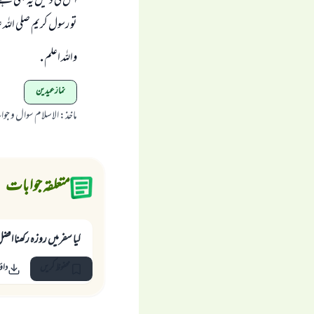
اس كى دليل يہ بھى ہے ك
تو رسول كريم صلى اللہ 
واللہ اعلم .
نماز عیدین
ماخذ
:
الاسلام سوال و جو
متعلقہ جوابات
کیا سفرمیں روزہ رکھنا افض
محفوظ کریں
داؤ