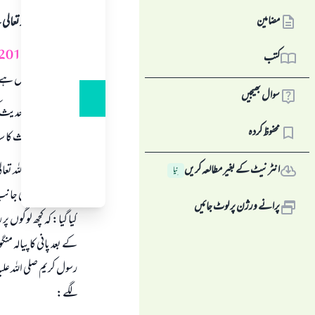
مضامین
ہمہ قسم کی حمد اللہ تع
سوال نمبر (
20165
کتب
روزہ نہ ركھنا افضل ہے،
سوال بھیجیں
سائل نے جس حديث كى طر
محفوظ کردہ
جائے، اور حديث كا سيا
امام مسلم رحمہ اللہ تعا
انٹرنیٹ کے بغیر مطالعہ کریں
نِیا
المبارك ميں مكہ كى جان
پرانے ورژن پر لوٹ جائیں
كيا گيا: كہ كچھ لوگوں 
كے بعد پانى كا پيالہ من
رسول كريم صلى اللہ عل
لگے: