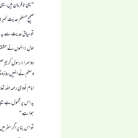
" يہى نافرمان ہيں، يہى
صحيح مسلم حديث نمبر ( 1114 )
تو سياق حديث سے يہ حاص
اول: انہوں نے مشقت 
دوسرا: رسول كريم صلى ا
وسلم نے انہيں روزہ چھو
امام نووى رحمہ اللہ تعا
يہ اس پر محمول ہے ج
ہوا ہے "
تو اس بنا پر اگر سفر مي