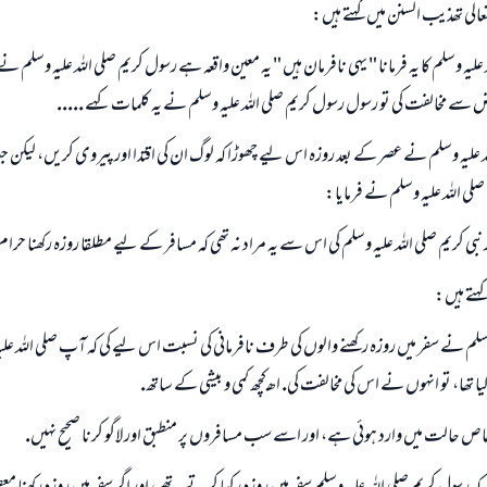
(مسلم : 1893)
 تعالى تھذيب السنن ميں كہتے ہيں:
عليہ وسلم كا يہ فرمانا " يہى نافرمان ہيں " يہ معين واقعہ ہے رسول كريم صلى اللہ عليہ وسلم نے چ
 سے مخالفت كى تو رسول رسول كريم صلى اللہ عليہ وسلم نے يہ كلمات كہے .....
ابھی تعاون کریں
اللہ عليہ وسلم نے عصر كے بعد روزہ اس ليے چھوڑا كہ لوگ ان كى اقتدا اور پيروى كريں، لي
م صلى اللہ عليہ وسلم نے فرمايا:
 نبى كريم صلى اللہ عليہ وسلم كى اس سے يہ مراد نہ تھى كہ مسافر كے ليے مطلقا روزہ ركھنا حرام
 كہتے ہيں:
 وسلم نے سفر ميں روزہ ركھنے والوں كى طرف نافرمانى كى نسبت اس ليے كى كہ آپ صلى اللہ عل
 تھا، تو انہوں نے اس كى مخالفت كى. اھـ كچھ كمى و بيشى كے ساتھ.
خاص حالت ميں وارد ہوئى ہے، اور اسے سب مسافروں پر منطبق اور لاگو كرنا صحيح نہيں.