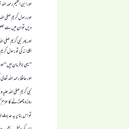
اور ابن القيم رحمہ اللہ
اور رسول كريم صلى اللہ 
ديں تو ان ميں سے بعض
اور پھر نبى كريم صلى 
اقتدا نہ كى تو رسول كري
" يہى نافرمان ہيں " اور
اور حافظ رحمہ اللہ تعالى
نبى كريم صلى اللہ عليہ
روزہ چھوڑنے كا عزم كيا
تو اس بنا پر يہ حديث 