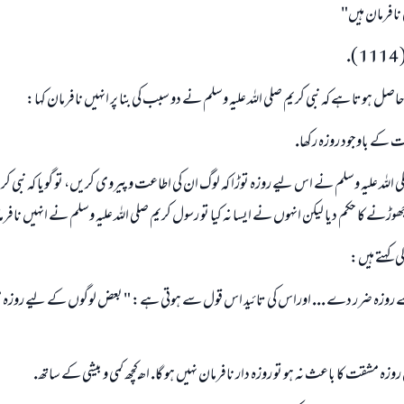
 نافرمان ہيں"
.
ل ہوتا ہے كہ نبى كريم صلى اللہ عليہ وسلم نے دو سبب كى بنا پر انہيں نافرمان كہا:
كے باوجود روزہ ركھا.
للہ عليہ وسلم نے اس ليے روزہ توڑا كہ لوگ ان كى اطاعت و پيروى كريں، تو گويا كہ نبى كريم 
ڑنے كا حكم ديا ليكن انہوں نے ايسا نہ كيا تو رسول كريم صلى اللہ عليہ وسلم نے انہيں نافرما
لى كہتے ہيں:
جواب نمبر 110845 نے نکاح ٹوٹنے سے بچایا۔
سے روزہ ضرر دے ... اوراس كى تائيد اس قول سے ہوتى ہے: " بعض لوگوں كے ليے روزہ 
امت مسلمہ کے واسطے جوابات پیش کرنے کے لیے ہماری مدد کریں
رسول اللہ صلی اللہ علیہ و سلم کا فرمان ہے:
ں روزہ مشقت كا باعث نہ ہو تو روزہ دار نافرمان نہيں ہو گا. اھـ كچھ كمى و بيشى كے ساتھ.
نیکی کی رہنمائی کرنے والے کو بھی نیکی کرنے والے کے برابر اجر ملتا ہے۔