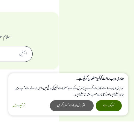
اسلام سو
ہماری ویب سائٹ کوکیز استعمال کرتی ہے۔
ہماری ویب سائٹ کا وزٹ کرنے پر بہتری کے لیے معلومات جمع کی جاتی ہیں، اس حوالے سے آپ مزید
جان سکتے ہیں اور ترتیبات حسب منشا بنا سکتے ہیں۔
ٹھیک ہے
اختیاری خدمات مسترد کریں
ترتیب دیں