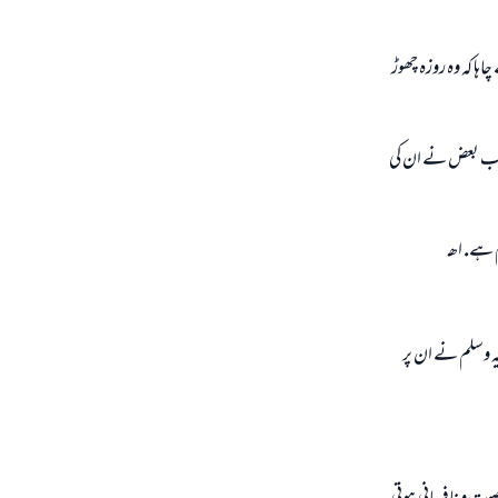
اہا كہ وہ روزہ چھوڑ
كن جب بعض نے ان كى
 ہے. اھـ
يہ وسلم نے ان پر