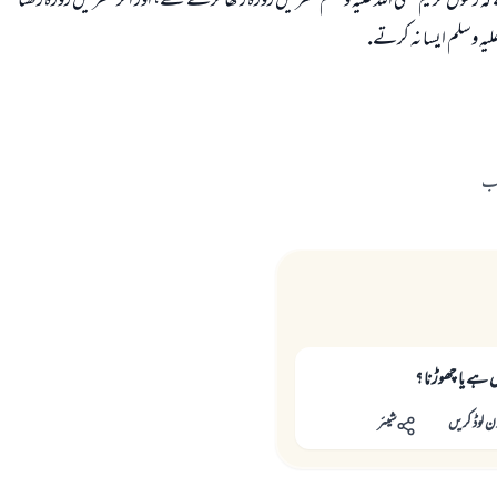
ہ رسول كريم صلى اللہ عليہ وسلم سفر ميں روزہ ركھا كرتے تھے، اور اگر سفر ميں روزہ ركھنا مع
عليہ وسلم ايسا نہ كرتے.
اب
ل ہے یا چھوڑنا ؟
ن لوڈ کریں
شیئر