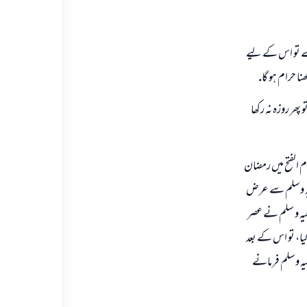
رے تو اس كے ليے
ا حرام ہو گا.
ھر روزہ نہ ركھا
ام الفتح ميں رمضان
 عليہ وسلم سے عرض
ليہ و سلم نے عصر
 ليا، تو اس كے بعد
ليہ وسلم فرمانے