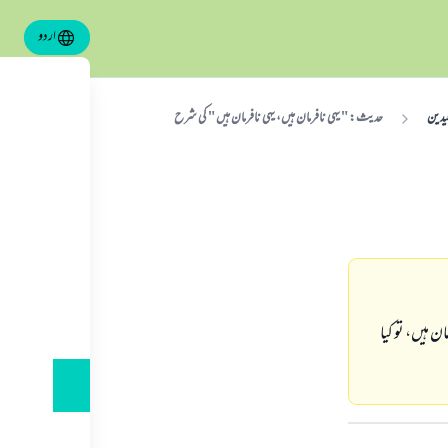
اردو
یدین
حديث: " يہى نافرمان ہيں، يہى نافرمان ہيں " كى شرح
ن ہيں، تو كيا