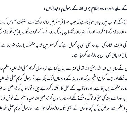
الی کے لیے، اور دورو و سلام ہوں اللہ کے رسول پر، بعد ازاں:
) كے جواب ميں بيان ہو چكا ہے كہ جب مسافر سفر ميں روزہ ركھنے سے مشقت محسوس ك
 اور روزہ ركھنا مكروہ، اور اگر ضرر اور نقصان يا ہلاك ہونے كے خوف تك جا پہنچے تو روزہ ركھن
ف اشارہ كيا ہے وہ بھى اسى پر محمول ہے كہ اگر سفر ميں شديد مشقت يا روزہ ضرر دے تو پ
ق و سباق بھى اس پر دلالت كر رہا ہے.
لى نے جابر بن عبد اللہ رضى اللہ تعالى عنہ سے بيان كيا ہے كہ رسول كريم صلى اللہ عليہ وسلم ع
ب نكلے اور جب كراع الغيم ـ يہ مكہ اور مدينہ كے درميان ايك جگہ ہے ـ تو رسول كريم صلى اللہ
پر روزہ مشقت بن چكا ہے، اور وہ آپ كے فعل كا انتظار كر رہے ہيں، تو رسول كريم صلى اللہ ع
گوايا اور اسے بلند كيا حتى كہ لوگ ديكھنے لگے اور پھر رسول كريم صلى اللہ عليہ وسلم نے نوش فرما
يہ وسلم سے عرض كيا گيا كچھ لوگوں نے ابھى تك روزہ ركھا ہوا ہے، تو رسول كريم صلى اللہ ع