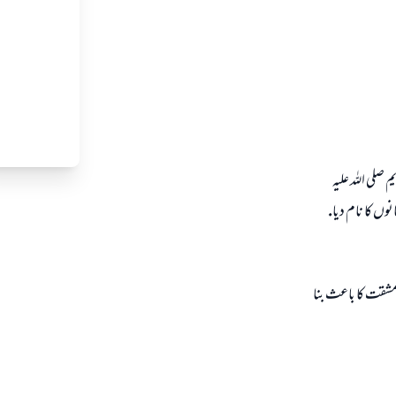
صلى اللہ عليہ
نوں كا نام ديا.
مشقت كا باعث بنا