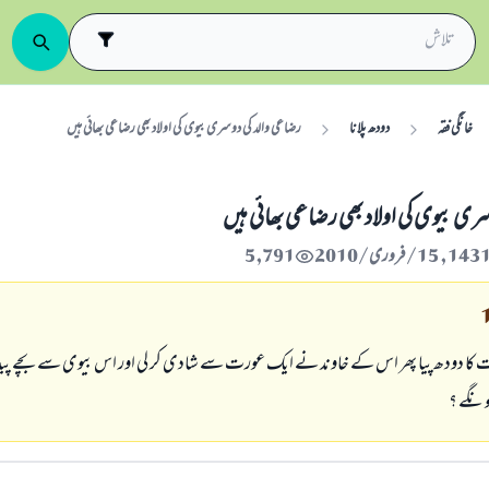
خانگی فقہ
دودھ پلانا
رضاعى والد كى دوسرى بيوى كى اولاد بھى رضاعى بھائى ہيں
رى بيوى كى اولاد بھى رضاعى بھائى ہيں
5,791
ا دودھ پيا پھر اس كے خاوند نے ايك عورت سے شادى كر لى اور اس بيوى سے بچے پيدا ہ
ونگے ؟