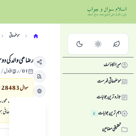
موضوعاتی
رضاعى والد كى دوس
میرا اکاؤنٹ
01/ربيع الأول/1431 , 15/فروری/2010
موضوعاتی فہرست
سوال
128483
تازہ ترین جوابات
ميں نے ايك عورت ك
بھى ميرے بھائى ہ
اہم ترین جوابات
نِیا
جواب کا متن
تحقیقی مضامین