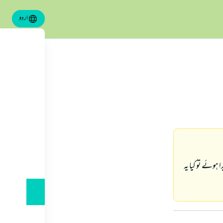
اردو
وئے تو كيا يہ