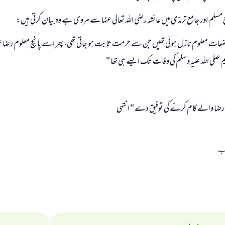
 مسلم اور جامع ترمذى ميں عائشہ رضى اللہ تعالى عنہا سے مروى ہے وہ بيان كرتى ہيں:
ابھی تعاون کریں
رضعات معلوم نازل ہوئى تھيں جن سے حرمت ثابت ہو جاتى تھى، پھر اسے پانچ معلوم رض
ريم صلى اللہ عليہ وسلم كى وفات تك ايسے ہى تھا "
ے رضا والے كام كرنے كى توفيق دے " انتہى
اب