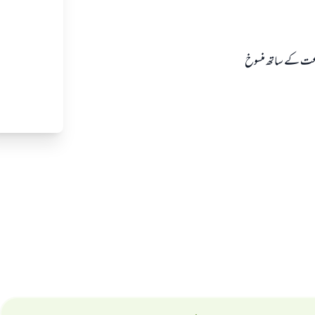
اعت كے ساتھ منسوخ