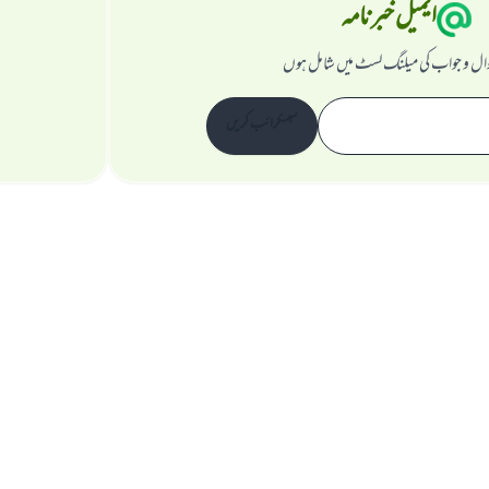
ایمیل خبرنامہ
ال و جواب کی میلنگ لسٹ میں شامل ہوں
سبسکرائب کریں
ویب سائٹ کے بارے میں
نگران اعلی
راز داری کے اصول
جملہ حقوق اسلام سوال و جواب ویب سائٹ کیلیے محفوظ ہیں۔ 1997-2025 ©