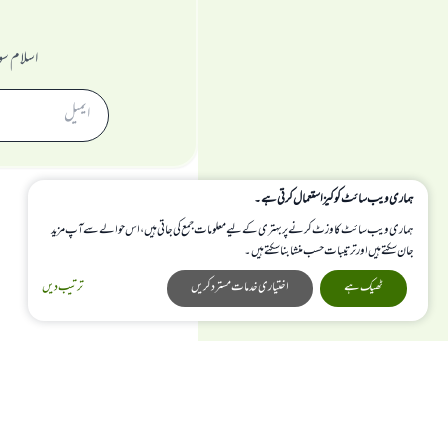
اسلام سو
ہماری ویب سائٹ کوکیز استعمال کرتی ہے۔
ہماری ویب سائٹ کا وزٹ کرنے پر بہتری کے لیے معلومات جمع کی جاتی ہیں، اس حوالے سے آپ مزید
جان سکتے ہیں اور ترتیبات حسب منشا بنا سکتے ہیں۔
ٹھیک ہے
اختیاری خدمات مسترد کریں
ترتیب دیں