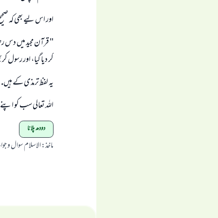
اور اس ليے بھى كہ صحيح
" قرآن مجيد ميں دس 
كر ديا گيا، اور رسول ك
يہ لفظ ترمذى كے ہيں.
اللہ تعالى سب كو اپن
دودھ پلانا
ماخذ
:
الاسلام سوال و جو