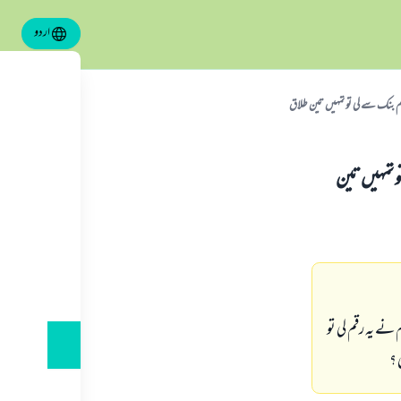
اردو
 رقم بنك سے لى تو تمہيں تين طلاق
و تمہيں تين
 نے يہ رقم لى تو
 ؟