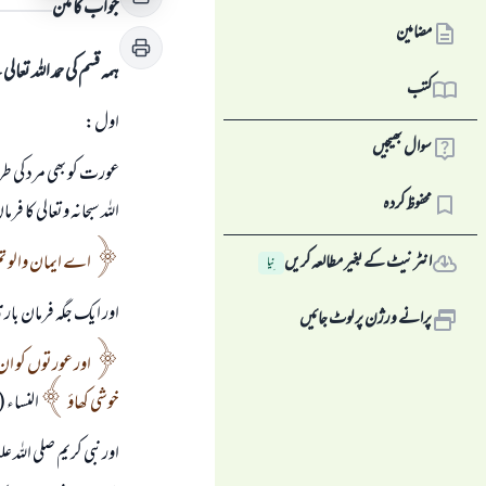
جواب کا متن
مضامین
ہمہ قسم کی حمد اللہ تع
کتب
اول:
سوال بھیجیں
عورت كو بھى مرد كى طرح
محفوظ کردہ
اللہ سبحانہ وتعالى كا ف
اے ايمان والو ت
انٹرنیٹ کے بغیر مطالعہ کریں
نِیا
اور ايك جگہ فرمان ب
پرانے ورژن پر لوٹ جائیں
اور عورتوں كو ان
خوشى كھاؤ
النساء ( 4 )
اور نبى كريم صلى اللہ 