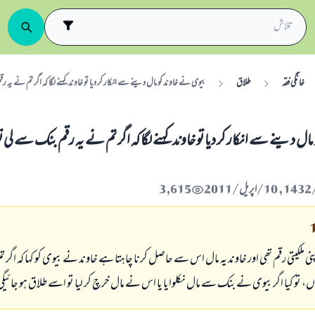
خانگی فقہ
طلاق
بيوى نے خاوند كو مال دينے سے انكار كر ديا تو خاوند كہنے لگا كہ اگر تم نے يہ
ال دينے سے انكار كر ديا تو خاوند كہنے لگا كہ اگر تم نے يہ رقم بنك سے لى ت
3,615
ى ملكيتى رقم تھى اور خاوند يہ مال اس سے حاصل كرنا چاہتا ہے خاوند نے بيوى كو كہا كہ اگر تم
، تو كيا اگر بيوى نے بنك سے مال نكلوايا يا اس نے مال خرچ كر ليا تو اسے طلاق ہو جائيگى