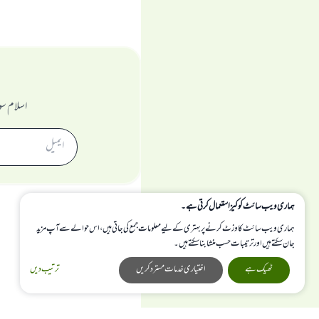
اسلام سو
ہماری ویب سائٹ کوکیز استعمال کرتی ہے۔
ہماری ویب سائٹ کا وزٹ کرنے پر بہتری کے لیے معلومات جمع کی جاتی ہیں، اس حوالے سے آپ مزید
جان سکتے ہیں اور ترتیبات حسب منشا بنا سکتے ہیں۔
ٹھیک ہے
اختیاری خدمات مسترد کریں
ترتیب دیں