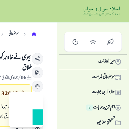
موضوعاتی
بيوى نے خاوند كو م
میرا اکاؤنٹ
طلاق
موضوعاتی فہرست
06/جمادى الأولى/1432 , 10/اپریل/2011
تازہ ترین جوابات
سوال
132013
بيوى كى بنك ميں اپن
اہم ترین جوابات
نِیا
تمہيں تين طلاق ہوں
تحقیقی مضامین