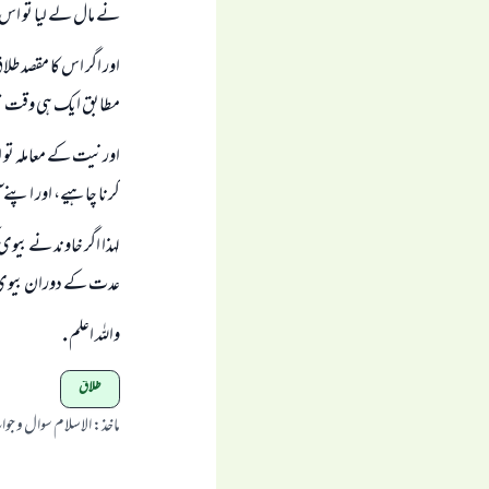
نے مال لے ليا تو اس كى
اور اگر اس كا مقصد طل
مطابق ايك ہى وقت تي
اور نيت كے معاملہ تو 
كرنا چاہيے، اور اپنے 
لہذا اگر خاوند نے بيوى
عدت كے دوران بيوى
واللہ اعلم .
طلاق
ماخذ
:
الاسلام سوال و جو