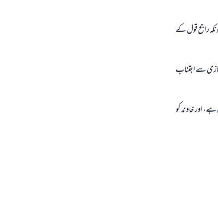
ونكہ راجح قول كے
 سازى سے اجتناب
 ہے، اور خاوند كو