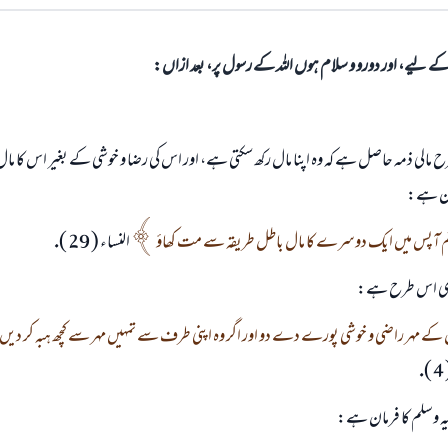
الی کے لیے، اور دورو و سلام ہوں اللہ کے رسول پر، بعد ازاں:
 مالى ذمہ حاصل ہے كہ وہ اپنا مال ركھ سكتى ہے، اور اس كى رضا و خوشى كے بغير اس كا مال لين
رمان ہے:
م آپس ميں ايك دوسرے كا مال باطل طريقہ سے مت كھاؤ
النساء ( 29 ).
ارى اس طرح ہے:
 كے مہر راضى و خوشى پورے دے دو اور اگر وہ اپنى طرف سے تمہيں مہر سے كچھ ہبہ كر ديں 
.
عليہ وسلم كا فرمان ہے: