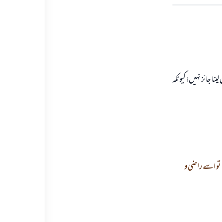
ا جائز نہيں؛ كيونكہ
تو اسے راضى و