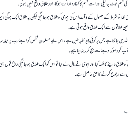
 قسم ٹوٹ جائيگى اور اسے قسم كا كفارہ ادا كرنا ہوگا، اور طلاق واقع نہيں ہو گى.
اق تھا تو شرط كے حصول كے وقت اس كى بيوى كو طلاق ہو جائيگى ليكن يہ طلاق ايك ہو گى؛ كي
ن طلاقوں سے ايك طلاق واقع ہوتى ہے.
اللہ ہى جانتا ہے جس پر كوئى چيز خفيہ نہيں ہے، اس ليے مسلمان شخص كو اپنے رب پر حيلہ
آپ كو دھوكہ دينے سے بچ كر رہنا چاہيے.
 كو طلاق دينے كا قصد كيا اور بيوى نے مال لے ليا تو اس كو ايك طلاق ہو جائيگى راجح قول يہى
 سے رجوع كرنے كا حق حاصل ہے.
اب