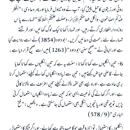
روٹی اور زیتون کا تیل پیش کیا، آپ نے وہ تناول فرمایا اور پھر دعا دی: " أَفْطَرَ
عِنْدَكُمْ الصَّائِمُونَ ، وَأَكَلَ طَعَامَكُمْ الْأَبْرَارُ ، وَصَلَّتْ عَلَيْكُمْ الْمَلائِكَةُ " تمہارے پاس
روزہ دار افطاری کرتے رہیں، اور تمہارا کھانا نیک لوگ کھائیں، اور فرشتے
تمہارئے لئے رحمت کی دعائیں کریں۔ ابو داود (3854) نے اسے روایت کیا
ہے اور البانی نے " صحيح سنن ابو داود " ( 3263 ) میں اسے صحیح قرار دیا ہے۔
6- تین انگلیوں سے کھانا کھانا: سنت یہ ہے کہ تین انگلیوں سے کھانا کھایا
جائے، قاضی عیاض کہتےہیں: تین سے زیادہ انگلیاں کھانے کیلئے استعمال کرنا
بری عادت ہے، اور ویسے بھی لقمہ پکڑنے کیلئے تین اطراف سے پکڑنا کافی
ہے، اور اگر کھانے کی نوعیت ایسی ہو کہ تین سے زیادہ انگلیاں استعمال کرنی
پڑیں تو چوتھی اور پانچویں انگلی بھی استعمال کی جاسکتی ہے۔ دیکھیں: " فتح
الباری " ( 9 / 578 )
انگلیوں کا استعمال تو اسی وقت ہوگا جب ہاتھ سے کھائے، اور اگر چمچ کا استعمال