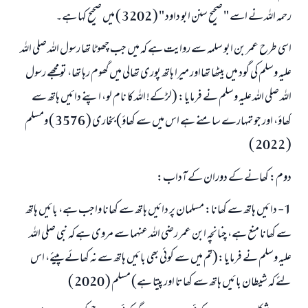
رحمہ اللہ نے اسے " صحيح سنن ابو داود " ( 3202 ) میں صحیح کہا ہے۔
اسی طرح عمر بن ابو سلمہ سے روایت ہے کہ میں جب چھوٹا تھا رسول اللہ صلی اللہ
علیہ وسلم کی گود میں بیٹھا تھااور میرا ہاتھ پوری تھالی میں گھوم رہا تھا، تو مجھے رسول
اللہ صلی اللہ علیہ وسلم نے فرمایا: (لڑکے! اللہ کا نام لو، اپنے دائیں ہاتھ سے
کھاؤ، اور جو تمہارے سامنے ہے اس میں سے کھاؤ) بخاری ( 3576 ) ومسلم
( 2022 )
دوم: کھانے کے دوران کے آداب:
1- دائیں ہاتھ سے کھانا: مسلمان پر دائیں ہاتھ سے کھانا واجب ہے، بائیں ہاتھ
سے کھانا منع ہے، چنانچہ ابن عمر رضی اللہ عنہما سے مروی ہے کہ نبی صلی اللہ
علیہ وسلم نے فرمایا:(تم میں سے کوئی بھی بائیں ہاتھ سے نہ کھائےپیئے، اس
لئے کہ شیطان بائیں ہاتھ سے کھاتا اور پیتا ہے) مسلم ( 2020 )