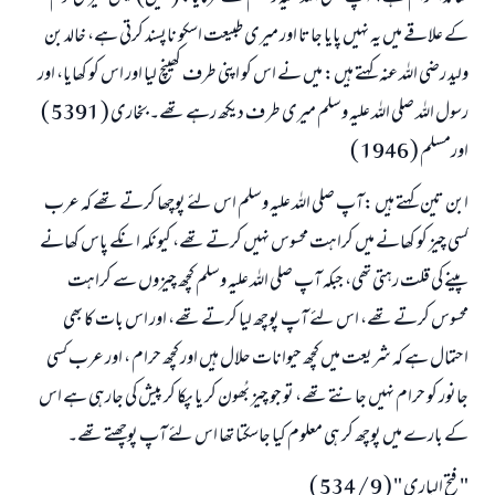
کے علاقے میں یہ نہیں پایا جاتا اور میری طبیعت اسکو ناپسند کرتی ہے، خالد بن
ولید رضی اللہ عنہ کہتے ہیں: میں نے اس کو اپنی طرف کھینچ لیا اور اس کو کھایا، اور
رسول اللہ صلی اللہ علیہ وسلم میری طر ف دیکھ رہے تھے۔ بخاری ( 5391 )
اورمسلم ( 1946 )
ابن تین کہتے ہیں :آپ صلی اللہ علیہ وسلم اس لئے پوچھا کرتے تھے کہ عرب
کسی چیز کو کھانے میں کراہت محسوس نہیں کرتے تھے، کیونکہ انکے پاس کھانے
پینے کی قلت رہتی تھی، جبکہ آپ صلی اللہ علیہ وسلم کچھ چیزوں سے کراہت
محسوس کرتے تھے، اس لئے آپ پوچھ لیا کرتے تھے، اور اس بات کا بھی
احتمال ہے کہ شریعت میں کچھ حیوانات حلال ہیں اور کچھ حرام ، اور عرب کسی
جانور کو حرام نہیں جانتے تھے، تو جو چیز بُھون کر یا پکا کر پیش کی جارہی ہے اس
کے بارے میں پوچھ کر ہی معلوم کیا جاسکتا تھا اس لئے آپ پوچھتے تھے۔
" فتح الباری " ( 9 / 534 )