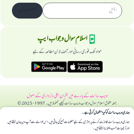
سبسکرائب کریں
اسلام سوال و جواب ایپ
مواد تک فوری رسائی اور آف لائن مطالعہ کے لیے
ویب سائٹ کے بارے میں
نگران اعلی
راز داری کے اصول
جملہ حقوق اسلام سوال و جواب ویب سائٹ کیلیے محفوظ ہیں۔ 1997-2025 ©
ہماری ویب سائٹ کوکیز استعمال کرتی ہے۔
ہماری ویب سائٹ کا وزٹ کرنے پر بہتری کے لیے معلومات جمع کی جاتی ہیں، اس حوالے سے آپ مزید جان سکتے ہیں
اور ترتیبات حسب منشا بنا سکتے ہیں۔