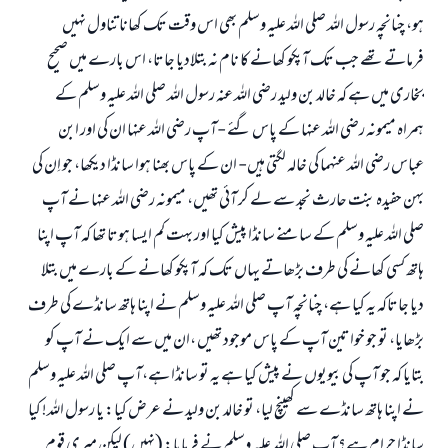
ہو، چنانچہ رسول اللہ صلی اللہ علیہ وسلم بھی اس وقت تک کھانا تناول نہیں
فرماتے تھے جب تک آپکو کھانے کا نام نہ بتلادیا جاتا، اس بارے میں صحیح
بخاری میں ہے کہ خالد بن ولید رضی اللہ عنہ رسول اللہ صلی اللہ علیہ وسلم کے
ہمراہ میمونہ رضی اللہ عنہا کے پاس گئے -آپ رضی اللہ عنہا ان کی اور ابن
عباس رضی اللہ عنہما کی خالہ لگتی ہیں- ان کے پاس بھنا ہوا سانڈا دیکھا، جو اِن کی
بہن حفیدہ بنت حارث نجد سے لے کر آئی تھیں، میمونہ رضی اللہ عنہا نے آپ
صلی اللہ علیہ وسلم کے سامنے سانڈا پیش کیا اور بہت کم ایسا ہوتا تھا کہ آپ اپنا
ہاتھ کسی کھانے کی طرف بڑھاتے یہاں تک کہ آپکو کھانے کے بارے میں بتلا
دیا جاتاکہ یہ کیا ہے، چنانچہ آپ صلی اللہ علیہ وسلم نے اپنا ہاتھ سانڈے کی طرف
بڑھایا، تو جو خواتین آپ کے پاس موجود تھیں ،ان میں سے ایک نے آپ کو
بتایا کہ جو آپ کی بیویوں نے پیش کیا ہے یہ تو سانڈا ہے،آپ صلی اللہ علیہ وسلم
نے اپنا ہاتھ سانڈے سے کھینچ لیا، تو خالد بن ولید نے عرض کیا: یا رسول اللہ! کیا
سانڈا حرام ہے؟ آپ صلی اللہ علیہ وسلم نے فرمایا: (نہیں) لیکن میری قوم