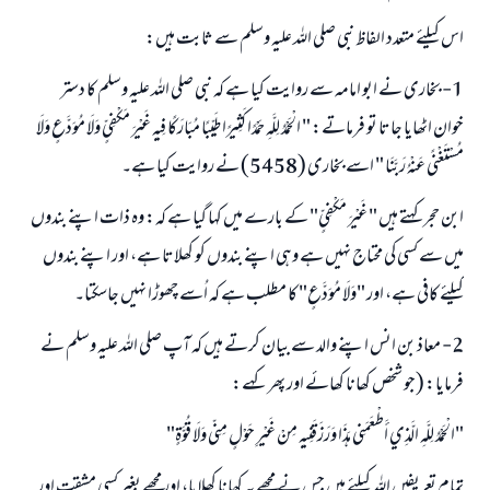
اس کیلئے متعدد الفاظ نبی صلی اللہ علیہ وسلم سے ثابت ہیں:
1- بخاری نے ابو امامہ سے روایت کیا ہے کہ نبی صلی اللہ علیہ وسلم کا دستر
خوان اٹھایا جاتا تو فرماتے: " الْحَمْدُ لِلَّهِ حَمْدًا كَثِيرًا طَيِّبًا مُبَارَكًا فِيهِ غَيْرَ مَكْفِيٍّ وَلَا مُوَدَّعٍ وَلَا
مُسْتَغْنًى عَنْهُ رَبَّنَا " اسے بخاری (5458) نے روایت کیا ہے۔
ابن حجر کہتے ہیں " غَيْرَ مَكْفِيٍّ" کے بارے میں کہا گیا ہے کہ: وہ ذات اپنے بندوں
میں سے کسی کی محتاج نہیں ہے وہی اپنے بندوں کو کھلاتا ہے، اور اپنے بندوں
کیلئے کافی ہے، اور "وَلَا مُوَدَّعٍ" کا مطلب ہے کہ اُسے چھوڑا نہیں جاسکتا۔
2- معاذ بن انس اپنے والد سے بیان کرتے ہیں کہ آپ صلی اللہ علیہ وسلم نے
فرمایا: (جو شخص کھانا کھائے اور پھر کہے:
"الْحَمْدُ لِلَّهِ الَّذِي أَطْعَمَنِي هَذَا وَرَزَقَنِيهِ مِنْ غَيْرِ حَوْلٍ مِنِّي وَلَا قُوَّةٍ"
تمام تعریفیں اللہ کیلئے ہیں جس نے مجھے یہ کھانا کھلایا، اور مجھے بغیر کسی مشقت اور