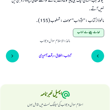
کیونکہ جب انسان ایک ہی چیز کو عادت بنا لے تو اسکے معانی زیادہ تر ذہن میں
نہیں آتے۔
ماخوذاز کتاب : "الآداب" مؤلف : شہلوب (155) .
کھانے پینے کے آداب
ماخذ
:
الاسلام سوال و جواب
آداب، اخلاق، رقت آمیزی
ایمیل خبرنامہ
اسلام سوال و جواب کی میلنگ لسٹ میں شامل ہوں