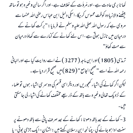
کھانا بری عادت ہے، اور مُروَّت کے خلاف ہے، اور اگر سالن وغیرہ ہوتو ساتھ
بیٹھنے والا زیادہ کوفت محسوس کریگا، اسکی دلیل ابن عباس رضی اللہ عنہما سے
مروی ہے کہ رسول اللہ صلی اللہ علیہ وسلم نے فرمایا: "برکت کھانے کے
درمیان میں نازل ہوتی ہے، اس لئے کھانے کے کنارے سے کھاؤ درمیان
سے مت کھاؤ"
ترمذی ( 1805 ) اور ابن ماجہ ( 3277 ) نے اسے روایت کیا ہے اور البانی
رحمہ اللہ نے اسے " صحيح الجامع " ( 829 ) میں صحیح قرار دیا ہے۔
لیکن اگر کھانے کی اشیاء کھجوریں اور دیگر اسی قسم کی دوسری اشیاء ہوں تو علماء
کے نزدیک تھالی وغیرہ سے ہاتھ کے ذریعے مختلف کھانے کی اشیاء لی جاسکتی
ہیں۔
3- کھانے کے بعد ہاتھ دھونا: کھانے کے بعد صرف پانی سے ہاتھ دھونے پر
سنت ادا ہو جائے گی ، چنانچہ ابن رسلان کہتے ہیں: اشنان-ایک جڑی بوٹی- یا