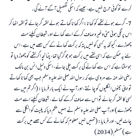
کرے تو کوئی حرج نہیں ہے، جیسے کہ اسکی تفصیل آگے آئے گی۔
7- گرے ہوئے لقمے کو کھانا: اگر کھانا کھاتے ہوئے لقمہ گر جائے تو لقمہ اٹھا کر
اس پر لگی ہوئی مٹی وغیرہ صاف کرکے اسے کھا لے اور شیطان کیلئے مت
چھوڑے، کیونکہ یہ کسی کو نہیں پتہ کہ برکت کھانے کے کس حصے میں ہے، اس
لئے یہ ممکن ہے کہ اسی لقمے میں برکت ہو جو گر گیا تھا، چنانچہ اگر لقمے کو چھوڑ دیا تو
ہوسکتا ہے کہ اس سے کھانے کی برکت چلی جائے، اسکی دلیل انس بن مالک
رضی اللہ عنہ سے مروی ہے کہ رسول اللہ صلی اللہ علیہ وسلم جب بھی کھانا کھاتے
تو اپنی تینوں انگلیوں کو چاٹتے، اور آپ نے ایک بار فرمایا: (اگر تم میں سے
کسی کا لقمہ گر جائے تو اس سے صاف کرکے کھا لے، شیطان کیلئے اسے مت
چھوڑے) اور آپ صلی اللہ علیہ وسلم نے ہمیں حکم دیا کہ پلیٹ کو انگلی سے
چاٹ لیں، اور فرمایا: (تمہیں نہیں معلوم کہ کھانے کے کس حصے میں برکت
ہے) مسلم (2034)