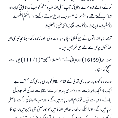
کرنے والے خادم نے بتلایا کہ آپ صلی اللہ علیہ وسلم کو جب کھانا پیش کیاجاتا
تھا آپ کہتے تھے: "بسم اللہ" اور جب فارغ ہوتے تو کہتے: " اللَّهُمَّ أَطْعَمْتَ
وَأَسقَيْتَ، وَهَدَيْتَ، وَأَحْيَيْتَ، فَلَكَ الْحَمْدُ عَلَى مَا أَعْطَيْتَ"
ترجمہ: یا اللہ! توں نے ہی کھلایا، پلایا، ہدایت دی، اور زندہ رکھا، چنانچہ تیری ان
عنائتوں پر تیرے لئے ہی تعریفیں ہیں ۔
مسند احمد ( 16159 ) اور البانی نے " السلسلة الصحيحة " ( 1 / 111 ) میں اسے
صحیح کہا ہے۔
فائدہ: مذکورہ بالا حمدِ باری تعالی کے تمام الفاظ کو باری باری کہنا مستحب ہے،
ایک بار ایک انداز سے اور دوسری بار دوسرے الفاظ سے اللہ کی تعریف کی
جائے، اس سے ایک تو تمام الفاظ یاد رہیں گے، اور سب الفاظ کی برکت حاصل
کر پائیں گے، اور اسکے ساتھ ساتھ ان الفاظ میں موجود معنی بھی ذہن میں رہے گا،