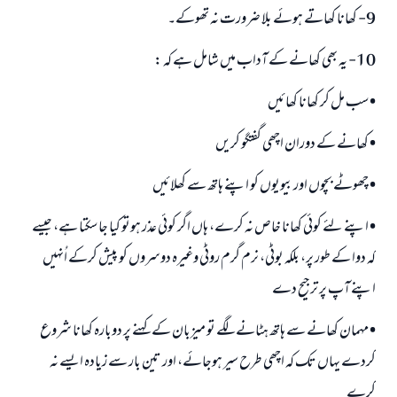
نیکی کی رہنمائی کرنے والے کو بھی نیکی کرنے والے کے برابر اجر ملتا ہے۔
9- کھانا کھاتے ہوئے بلا ضرورت نہ تھوکے۔
(مسلم : 1893)
10- یہ بھی کھانے کے آداب میں شامل ہے کہ :
• سب مل کر کھانا کھائیں
ابھی تعاون کریں
• کھانے کے دوران اچھی گفتگو کریں
• چھوٹے بچوں اور بیویوں کو اپنے ہاتھ سے کھلائیں
• اپنے لئے کوئی کھانا خاص نہ کرے، ہاں اگر کوئی عذر ہوتو کیا جا سکتا ہے، جیسے
کہ دوا کے طور پر، بلکہ بوٹی، نرم گرم روٹی وغیرہ دوسروں کو پیش کرکے اُنہیں
اپنے آپ پر ترجیح دے
• مہمان کھانے سے ہاتھ ہٹانے لگے تو میزبان کے کہنے پر دوبارہ کھانا شروع
کردے یہاں تک کہ اچھی طرح سیر ہوجائے، اور تین بار سے زیادہ ایسے نہ
کرے