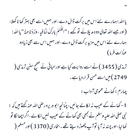
"
یا اللہ !ہمارے لئے اس میں برکت ڈال دے، اور ہمیں اسے بھی بہتر کھانا کھلا،
(اور جسے اللہ تعالی دودھ پلائے تو کہے: " اللَّهُمَّ بَارِكْ لَنَا فِيهِ ، وَزِدْنَا مِنْهُ "یا اللہ!
ہمارے لئے اس میں مزید برکت ڈال دے، اور ہمیں اس سے بھی زیادہ
عنائت فرما)
ترمذی ( 3455 ) نے اسے روایت کیا ہے اور البانی نے صحيح سنن ترمذی (
2749 ) میں اسے حسن قرار دیا ہے۔
چہارم: کھانے عمومی آداب:
1- کھانے کے عیب نہ نکالے جائیں، چنانچہ ابو ہریرہ رضی اللہ عنہ کہتے ہیں کہ :
نبی صلی اللہ علیہ وسلم نے کبھی بھی کھانے کے عیب نہیں نکالے، اگر اچھا لگا تو
کھا لیا، اور پسند نہ آیا تو آپ چھوڑ دیتے تھے۔ بخاری ( 3370 ) اورمسلم (