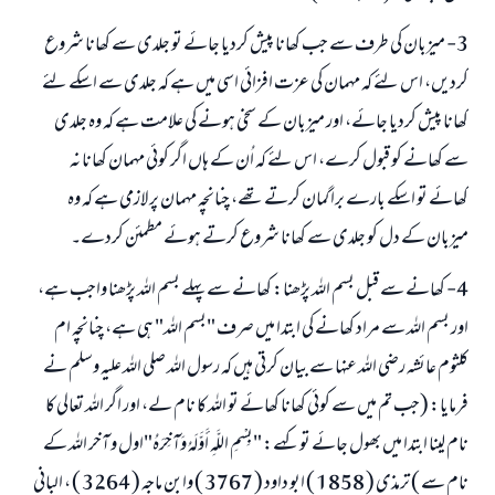
3- میزبان کی طرف سے جب کھانا پیش کردیا جائے تو جلدی سے کھانا شروع
کردیں، اس لئے کہ مہمان کی عزت افزائی اسی میں ہے کہ جلدی سے اسکے لئے
کھانا پیش کردیا جائے، اور میزبان کے سخی ہونے کی علامت ہے کہ وہ جلدی
سے کھانے کو قبول کرے، اس لئے کہ اُن کے ہاں اگر کوئی مہمان کھانا نہ
کھائے تو اسکے بارے برا گمان کرتے تھے، چنانچہ مہمان پر لازمی ہے کہ وہ
میزبان کے دل کو جلدی سے کھانا شروع کرتے ہوئے مطمئن کردے۔
4- کھانے سے قبل بسم اللہ پڑھنا: کھانے سے پہلے بسم اللہ پڑھنا واجب ہے،
اور بسم اللہ سے مراد کھانے کی ابتدا میں صرف "بسم اللہ" ہی ہے، چنانچہ ام
کلثوم عائشہ رضی اللہ عنہا سے بیان کرتی ہیں کہ رسول اللہ صلی اللہ علیہ وسلم نے
فرمایا: (جب تم میں سے کوئی کھانا کھائے تو اللہ کا نام لے، اور اگر اللہ تعالی کا
نام لینا ابتدا میں بھول جائے تو کہے: "بِسْمِ اللَّهِ أَوَّلَهُ وَآخِرَهُ"اول و آخر اللہ کے
نام سے ) ترمذی ( 1858 ) ابو داود ( 3767 ) وابن ماجه ( 3264 ) ، البانی