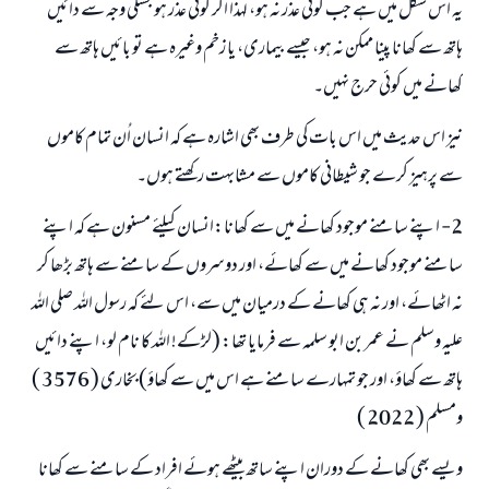
یہ اس شکل میں ہے جب کوئی عذر نہ ہو، لہذا اگر کوئی عذر ہو جسکی وجہ سے دائیں
ہاتھ سے کھانا پینا ممکن نہ ہو، جیسے بیماری، یا زخم وغیرہ ہے تو بائیں ہاتھ سے
کھانے میں کوئی حرج نہیں۔
نیز اس حدیث میں اس بات کی طرف بھی اشارہ ہے کہ انسان اُن تمام کاموں
سے پرہیز کرے جو شیطانی کاموں سے مشابہت رکھتے ہوں۔
2- اپنے سامنے موجود کھانے میں سے کھانا:انسان کیلئے مسنون ہے کہ اپنے
سامنے موجود کھانے میں سے کھائے، اور دوسروں کے سامنے سے ہاتھ بڑھا کر
نہ اٹھائے، اور نہ ہی کھانے کے درمیان میں سے، اس لئے کہ رسول اللہ صلی اللہ
علیہ وسلم نے عمر بن ابو سلمہ سے فرمایا تھا: (لڑکے! اللہ کا نام لو، اپنے دائیں
ہاتھ سے کھاؤ، اور جو تمہارے سامنے ہے اس میں سے کھاؤ) بخاری ( 3576 )
ومسلم ( 2022 )
ویسے بھی کھانے کے دوران اپنے ساتھ بیٹھے ہوئے افراد کے سامنے سے کھانا