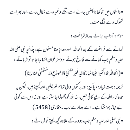
• دانتوں میں جو کھانا پھنس جائے اسے تنکے وغیرہ سے نکال دے، اور پھر اسے
تھوک دے نِگلے مت۔
سوم: آداب برائے بعد از فراغت:
کھانے سے فراغت کے بعد الحمد للہ، اور دعا پڑھنا مسنون ہے، چنانچہ نبی صلی اللہ
علیہ وسلم جب کھانے سے فارغ ہوتے او دستر خوان اٹھا لیا جاتا تو فرماتے:
• (الْحَمْدُ لِلَّهِ حَمْدًا كَثِيرًا طَيِّبًا مُبَارَكًا فِيهِ غَيْرَ مَكْفِيٍّ وَلا مُوَدَّعٍ وَلا مُسْتَغْنًى عَنْهُ رَبَّنَا)
ترجمہ:بہت زیادہ ، پاکیزہ اور برکتوں والی تمام تعریفیں اللہ کیلئے ہیں ، لیکن یہ
حمدوثناء اللہ کے لیے کافی نہیں ، نہ اللہ کو چھوڑا جاسکتا ہے اور نہ اس سے کوئی
بے نیاز ہوسکتا ہے۔ اے ہمارے رب۔ بخاری ( 5458 )
• نبی صلی اللہ علیہ وسلم جب دودھ کے علاوہ کچھ لیتے تو فرماتے: