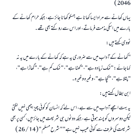
2046 )
یہاں کھانے سے مراد ایسا کھانا ہے جسکو کھانا جائز ہے، جبکہ حرام کھانے کے
بارے میں اسکی مذمت فرماتے، اور اس سے روکتے بھی تھے۔
نووی کہتے ہیں:
"کھانے کے آداب میں سے ضروری یہ ہے کہ کھانے کے بارے میں یہ نہ
کہاجائے: "نمک زیادہ ہے"، "کھٹا ہے"، " نمک کم ہے"، "گھاڑا ہے"،
"پتلا ہے"، "کچا ہے"، وغیرہ وغیرہ۔
ابن بطال کہتےہیں:
یہ بہت اچھے آداب میں سے ہے، اس لئے کہ انسان کو کوئی چیز اچھی نہیں لگتی
لیکن دوسروں کو پسند ہوتی ہے، جبکہ دونوں ہی شریعت میں جائز ہیں، کسی پر بھی
شریعت کی طرف سے کوئی عیب نہیں ہے" " شرح مسلم " ( 14 / 26 )