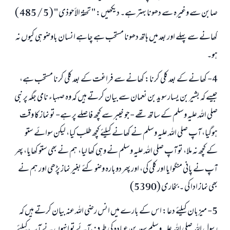
صابن سے وغیرہ سے دھونا بہتر ہے۔ دیکھیں: " تحفة الأحوذی " ( 5 / 485 )
کھانے سے پہلے اور بعد میں ہاتھ دھونا مستحب ہے چاہے انسان باوضو ہی کیوں نہ
ہو۔
4- کھانے کے بعد کلی کرنا: کھانے سے فراغت کے بعد کلی کرنا مستحب ہے،
جیسے کہ بشیر بن یسار سوید بن نعمان سے بیان کرتے ہیں کہ وہ صہباء نامی جگہ پر نبی
صلی اللہ علیہ وسلم کے ساتھ تھے -جو خیبر سے کچھ فاصلے پر ہے- تو نماز کا وقت
ہوگیا، آپ صلی اللہ علیہ وسلم نے کھانے کیلئے کچھ طلب کیا، لیکن سوائے ستو
کے کچھ نہ ملا، تو آپ صلی اللہ علیہ وسلم نے وہی کھا لیا، ہم نے بھی ستو کھایا، پھر
آپ نے پانی منگوایا اور کلی کی، اور پھر دوبارہ وضو کئے بغیر نماز پڑھی اور ہم نے
بھی نماز ادا کی ۔ بخاری (5390)
5- میزبان کیلئے دعا: اس کے بارے میں انس رضی اللہ عنہ بیان کرتے ہیں کہ
رسول اللہ صلی اللہ علیہ وسلم سعد بن عبادہ کی طرف آئے تو انہوں نے آپ کیلئے