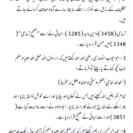
تکلیف کے رزق سے نوازا۔اسکے سابقہ سارے گناہ معاف کردئے جاتے
ہیں۔
ترمذی ( 3458 ) وابن ماجہ ( 3285 ) ، البانی نے اسے " صحيح ترمذی " (
3348 ) میں حسن قرار دیا ہے۔
3- ابو ایوب انصاری رضی اللہ عنہ کہتے ہیں کہ : رسول اللہ صلی اللہ علیہ وسلم
جب کچھ کھاتے یا پیتے تو فرماتے:
(الحمدُ لله الذي أطعَمَ وسَقَى وسَوَّغهُ وجَعَلَ له مَخْرَجَاً)
تمام تعریفیں اللہ کیلئے ہیں جس نے کھلایا اور پلایا اور اسے خوش ذائقہ بنایا، اور
پھر اسکے لئے خارج ہونے کا راستہ بنایا۔ ابو داود نے اسے روایت کیا ہے(
3851 ) اور اسے البانی نے صحیح قرار دیا ہے۔
4- عبد الرحمن بن جبیر کہتے ہیں کہ نبی صلی اللہ علیہ وسلم کی آٹھ سال تک خدمت