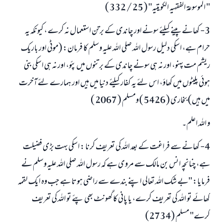
" الموسوعة الفقہیہ الکویتیہ" ( 25 / 332 )
3- کھانے پینے کیلئے سونے اور چاندی کے برتن استعمال نہ کرے ، کیونکہ یہ
حرام ہے، اسکی دلیل رسول اللہ صلی اللہ علیہ وسلم کا فرمان: (موٹی اور باریک
ریشم مت پہنو، اور نہ ہی سونے چاندی کے برتنوں میں پئو، اور نہ ہی اسکی بنی
ہوئی پلیٹوں میں کھاؤ، اس لئے یہ کفار کیلئے دنیا میں ہیں اور ہمارے لئے آخرت
میں ہیں) بخاری ( 5426 ) ومسلم ( 2067 )
و اللہ اعلم۔
4- کھانے سے فراغت کے بعد اللہ کی تعریف کرنا : اسکی بہت بڑی فضیلت
ہے، چنانچہ انس بن مالک سے مروی ہے کہ رسول اللہ صلی اللہ علیہ وسلم نے
فرمایا: "بے شک اللہ تعالی اپنے بندے سے راضی ہوتا ہے جب وہ ایک لقمہ
کھائے تو اللہ کی تعریف کرے، یا پانی کا گھونٹ بھی پئے تو اللہ کی تعریف
کرے" مسلم (2734)