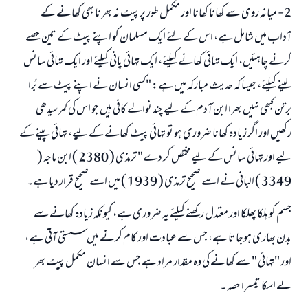
2- میانہ روی سے کھانا کھانا اور مکمل طور پر پیٹ نہ بھرنا بھی کھانے کے
آداب میں شامل ہے، اس کے لئے ایک مسلمان کو اپنے پیٹ کے تین حصے
کرنے چاہئیں، ایک تہائی کھانے کیلئے، ایک تہائی پانی کیلئے اور ایک تہائی سانس
لینے کیلئے، جیسا کہ حدیث مبارکہ میں ہے: "کسی انسان نے اپنے پیٹ سے بُرا
برتن کبھی نہیں بھرا ابن آدم کے لیے چند نوالے کافی ہیں جو اس کی کمر سیدھی
رکھیں اور اگر زیادہ کھانا ضروری ہو تو تہائی پیٹ کھانے کے لیے، تہائی پینے کے
لیے اور تہائی سانس کے لیے مختص کر دے" ترمذی ( 2380 ) ابن ماجہ (
3349 ) البانی نے اسے صحيح ترمذی ( 1939 ) میں اسے صحیح قرار دیا ہے۔
جسم کو ہلکا پھلکا اور معتدل رکھنے کیلئے یہ ضروری ہے، کیونکہ زیادہ کھانے سے
بدن بھاری ہوجاتا ہے، جس سے عبادت اور کام کرنے میں سستی آتی ہے،
اور "تہائی " سے کھانے کی وہ مقدار مراد ہے جس سے انسان مکمل پیٹ بھر
لے اسکا تیسرا حصہ ۔