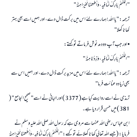
" اللَّهُمَّ بَارِكْ لَنَا فِيهِ ، وَأَطْعِمْنَا خَيْرًا مِنْهُ "
ترجمہ: "یا اللہ !ہمارے لئے اس میں برکت ڈال دے، اور ہمیں اسے بھی بہتر
کھانا کھلا"
• اور جب آپ دودھ نوش فرماتے تو کہتے:
" اللَّهُمَّ بَارِكْ لَنَا فِيهِ ، وَزِدْنَا مِنْهُ "
ترجمہ: "یا اللہ! ہمارے لئے اس میں مزید برکت ڈال دے، اور ہمیں اس سے
بھی زیادہ عنائت فرما"
ترمذی نے اسے روایت کیا ہے( 3377 ) اور البانی نے اسے" صحيح الجامع " (
381 ) میں حسن قرار دیا ہے۔
ابن عباس رضی اللہ عنہما سے مروی ہے کہ رسول اللہ صلی اللہ علیہ وسلم نے
فرمایا: (جسے اللہ تعالی کھانا کھلائے تو کہے: " اللَّهُمَّ بَارِكْ لَنَا فِيهِ ، وَأَطْعِمْنَا خَيْرًا مِنْهُ