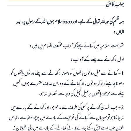
جواب کا متن
ہمہ قسم کی حمد اللہ تعالی کے لیے، اور دورو و سلام ہوں اللہ کے رسول پر، بعد
ازاں:
شریعتِ اسلامیہ میں کھانے پینے کہ آداب مختلف اقسام میں ہیں:
اول: کھانے سے پہلے کے آداب:
1- کھانے سے قبل دونوں ہاتھوں کو دھونا: کھانے سے پہلےدونوں ہاتھوں کو
دھونا چاہئے، تا کہ دونوں ہاتھ کھانے کے دوران صاف ستھرے ہوں، کہیں
پہلے سے موجود ہاتھوں پر میل کچیل کی وجہ سے نقصان نہ ہو۔
2- جب انسان کھانے پر کسی کی طرف سے مدعو ہو، اور کھانے کے بارے میں
نہ جانتاہوتو میزبان سے کھانے کی نوعیت کے بارے میں پوچھ سکتا ہے، خاص
طور پر جب اسے پیش کئے جانے والے کھانے کے بارے میں دلی اطمینان نہ