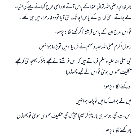
پھرخدیجہ رضي اللہ تعالی عنہا کے پاس آتے اوراسی طرح کھانے پینے کی اشیاء
لے جاتے ، حتی کہ ان کے پاس اچانک حق آيا تووہ غارحراء میں ہی تھے ۔
تواس طرح ان کے پاس فرشتہ آکرکہنے لگا : پڑھو ،
رسول اکرم صلی اللہ علیہ وسلم نے فرمایا : میں توپڑھا ہوانہیں
نبی صلی اللہ علیہ وسلم فرماتے ہیں کہ اس فرشتے نے مجھے پکڑکر بھینچا حتی کہ مجھے
تکلیف محسوس ہوئ تواس نے مجھے چھوڑدیا
اورکہنے لگا : پڑھو!
میں نے جواب کہا میں توپڑھا ہوانہیں
اس سے مجھے دوسری بارپکڑ کربھینچا حتی کہ مجھے تکلیف محسوس ہوئ توچھوڑ دیا
پھر کہنے لگا : پڑھو !