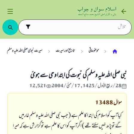
موضوعاتی
تاریخ اورسیرت
سیرت نبوی صلی اللہ علیہ و سلم
نبی صلی اللہ علیہ وسلم کی نبوت کی ابتدا وحی سے ہوئ
28/ربيع الأول/1425 , 17/مئی/2004
12,521
سوال
13488
کیاآپ کواسلام کی ابتدا کا علم ہے ( جب نبی صلی اللہ علیہ وسلم غارمیں
گۓ توپڑھ نہیں سکتے تھے ) اگرآپ کواس کا علم ہے توگزارش ہے کہ میرا