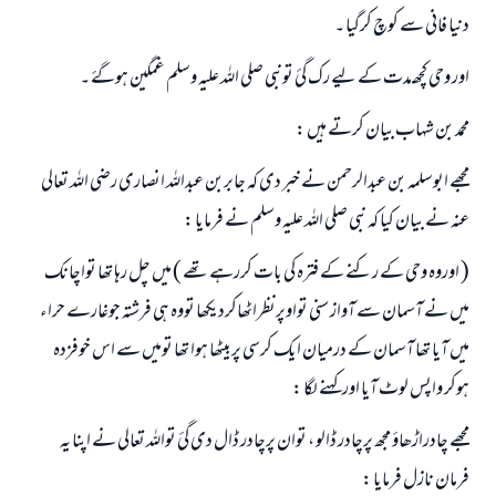
دنیا فانی سے کوچ کرگيا ۔
اور وحی کچھـ مدت کے لیے رک گئ تونبی صلی اللہ علیہ وسلم غمگین ہوگۓ ۔
محمد بن شہاب بیان کرتے ہیں :
مجھے ابوسلمہ بن عبدالرحمن نے خبر دی کہ جابربن عبداللہ انصاری رضي اللہ تعالی
عنہ نے بیان کیا کہ نبی صلی اللہ علیہ وسلم نے فرمایا :
( اوروہ وحی کے رکنے کے فترہ کی بات کررہے تھے ) میں چل رہا تھا تواچانک
میں نے آ‎سمان سے آواز سنی تواوپرنظراٹھاکردیکھا تووہ ہی فرشتہ جوغارے حراء
میں آیا تھا آسمان کے درمیان ایک کرسی پربیٹھا ہوا تھا تومیں سے اس خوفزدہ
ہوکر واپس لوٹ آیا اورکہنے لگا :
مجھے چادراڑھاؤ‎ مجھ پرچادر ڈالو ، توان پرچادر ڈال دی گئ تواللہ تعالی نے اپنا یہ
فرمان نازل فرمایا :