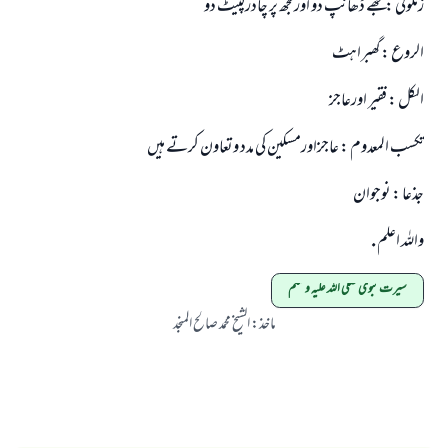
زملونی : مجھے ڈھانپ دو اورمجھ پر چادرلپیٹ دو
الروع : گھبراہٹ
الکل : فقیر اورعاجز
تکسب المعدوم : عاجزاورمسکین کی مدد وتعاون کرتے ہیں
جذعا : نوجوان
واللہ اعلم .
سیرت نبوی صلی اللہ علیہ و سلم
ماخذ
:
الشیخ محمد صالح المنجد