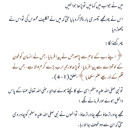
میں نے جواب میں کہا میں توپڑھا ہوانہیں
اس نے پھرمجھے تیسری بار پکڑکردبایا حتی کہ میں نے تکلیف محسوس کی تواس نے
چھوڑ دیا
پھر کہنے لگا :
اپنے رب کے نام سے پڑھو جس نے پیدا فرمایا ، جس نے انسان کوخون
کے لوتھڑے سے پیدا فرمایا ، توپڑھـ اورتیرا رب بڑے کرم والا ہے ، جس نے
قلم کے ذریعے علم سکھایا
العلق ( 1 - 4 ) ۔
تونبی صلی اللہ علیہ وسلم اسی لیے کانپتے ہوۓ خدیجہ رضي اللہ تعالی عنہا کے پاس
داخل ہوۓ اورفرمانے لگے :
مجھے چادراڑھا‎ؤ ، مجھے چادراڑھا‎ؤ ، توانہوں نے نبی صلی اللہ علیہ وسلم کوچادر دی
حتی کہ ان سے وہ خوف جاتا رہا ۔