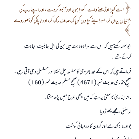
اے کپڑا اوڑھنے والے ! کھڑا ہوجا اورآگاہ کردے ، اوراپنے رب کی
بڑائياں بیان کر ، اوراپنے کپڑوں کوپاک صاف رکھا کر، اورناپاکی کوچھور دے
ابوسلمہ کہتے ہيں کہ اس سے مراد وہ بت ہیں جن کی اہل جاہلیت عبادت
کرتےتھے ۔
فرماتے ہیں کہ اس کے بعد پھروحی کا سلسلہ چل نکلا اورمسلسل وحی آتی رہی ۔
صحیح بخاری حدیث نمبر ( 4671 )صحیح مسلم حدیث نمبر ( 160 )
ماانا بقارئ کا معنی یہ ہے کہ میں اچھی طرح نہیں پڑھ سکتا ۔
ارسلنی : مجھے چھوڑدیا
بوادرہ : کندھے اورگردن کا درمیانی گوشت