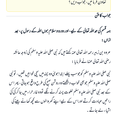
تعاون فرمائيں ،جواب دیں ؟
جواب کا متن
ہمہ قسم کی حمد اللہ تعالی کے لیے، اور دورو و سلام ہوں اللہ کے رسول پر، بعد
ازاں:
عروہ بن زبیررحمہ اللہ تعالی عنہ کہتے ہیں کہ نبی صلی اللہ علیہ وسلم کی زوجہ عائشہ
رضي اللہ تعالی عنہا نے فرمایا :
نبی صلی اللہ علیہ وسلم کوجوسب پہلے ابتداہوئ وہ نیندمیں سچی خوابیں تھیں ، تونبی
صلی اللہ علیہ وسلم جوبھی خواب دیکھتے وہ روشن صبح کی طرح واقع ہوجاتی ، پھر اس
کے بعد نبی صلی اللہ علیہ وسلم خلوت پسند کرنے لگے تووہ غار حراء میں جا کر کئ کئ
راتیں عبادت کرتے اوراس کے لیےاپنے گھروالوں سے کچھ کھانے پینے کی
اشیاء لے جاتے ۔