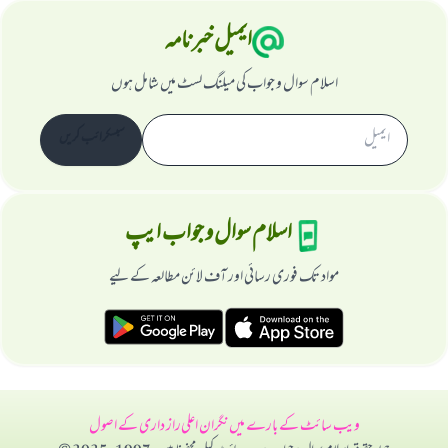
ایمیل خبرنامہ
اسلام سوال و جواب کی میلنگ لسٹ میں شامل ہوں
سبسکرائب کریں
اسلام سوال و جواب ایپ
مواد تک فوری رسائی اور آف لائن مطالعہ کے لیے
ویب سائٹ کے بارے میں
نگران اعلی
راز داری کے اصول