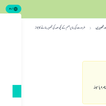
اردو
ر تصویریں
ضرورت كى بنا پر جسم كے كچھ حصہ كى تصوير بنانے كا جواز
رہ يا سينہ