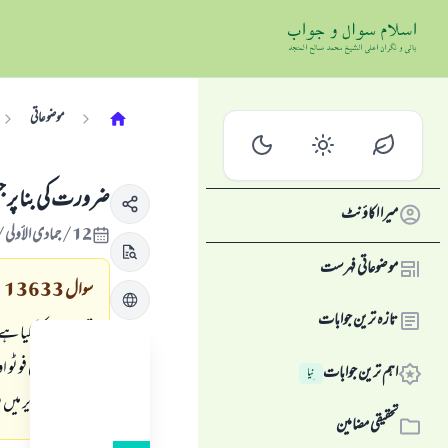
موضوعاتی
ضرورت كى بنا پر جس
میرا اکاؤنٹ
12/جمادى الأولى/1429 , 17/مئی/2008
موضوعاتی فہرست
سوال
13633
تازہ ترین جوابات
تصوير كا حكم كيا ہے
اور كيا كيمرہ كى فو
اہم ترین جوابات
نِیا
وغيرہ كى تصوير ميں
تحقیقی مضامین