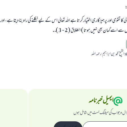
:
تعالى كا تقوى اور پرہيزگارى اختيار كرتا ہے اللہ تعالى اس كے ليے نكلنے كى راہ بنا ديتا ہے، ا
اسے گمان بھى نہيں ہوتا ) الطلاق ( 2 - 3 ). .
الشيخ محمد بن ابراہيم رحمہ اللہ
ایمیل خبرنامہ
ال و جواب کی میلنگ لسٹ میں شامل ہوں