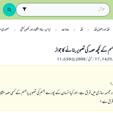
فقہ اور اصول فقہ
فقہ
عادات
لباس، بناؤ سنگھار اور تصویر کشی
مصوری او
م كے كچھ حصہ كى تصوير بنانے كا جواز
11,650
 ؟
ٹو اور مجسمہ سازى ميں فرق ہے، اور كيا انسان كے پورے جسم كى تصوير يا جسم كے كسى حصہ مثلا چہ
 فرق ہے ؟