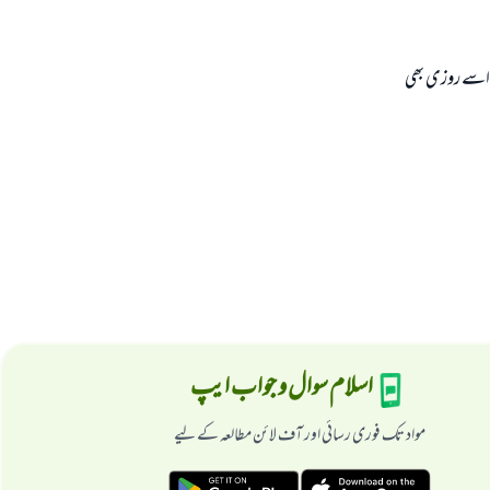
ور اسے روزى بھى
اسلام سوال و جواب ایپ
مواد تک فوری رسائی اور آف لائن مطالعہ کے لیے