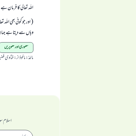
اللہ تعالى كا فرمان ہے
( اور جو كوئى بھى اللہ 
وہاں سے ديتا ہے جہاں سے 
مصوری اور تصویریں
ماخذ
:
ماخوذ از: فتاوى فضيلۃ 
اسلام سو