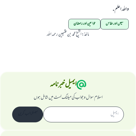
واللہ اعلم .
حیض اور نفاس
خواتین اور رمضان
ماخذ
:
الشيخ محمد بن عثيمين رحمہ اللہ
ایمیل خبرنامہ
اسلام سوال و جواب کی میلنگ لسٹ میں شامل ہوں
سبسکرائب کریں