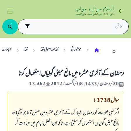
موضوعاتی
فقہ اور اصول فقہ
فقہ
عبادات
رمضان كے آخرى عشرہ ميں مانع حيض گولياں استعمال كرنا
20/رمضان/1433 , 08/اگست/2012
13,462
سوال
13738
اگر كسى عورت كو رمضان المبارك كے آخرى عشرہ ميں حيض آنا ہو تو كيا وہ
مانع حيض گولياں استعمال كر سكتى ہے تا كہ ان افضل ايام ميں عبادت كر