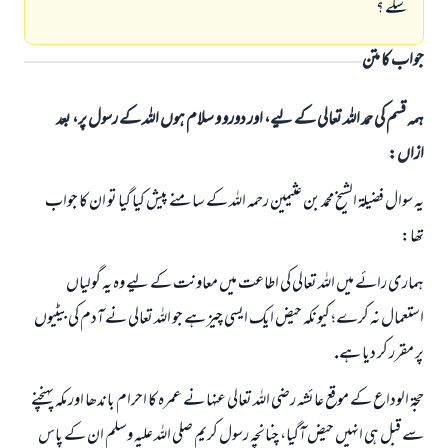
سكے ؟
جواب کا متن
ہمہ قسم کی حمد اللہ تعالی کے لیے، اور دورو و سلام ہوں اللہ کے رسول پر، بعد
ازاں:
يہ سوال فضيلۃ الشيخ محمد بن عثيمين رحمہ اللہ كے سامنے پيش كيا گيا تو ان كا جواب
تھا:
ہمارى رائے ميں اللہ تعالى كى اطاعت ميں معاونت كے ليے وہ يہ گولياں
استعمال نہ كرے؛ كيونكہ حيض ايك ايسى چيز ہے جو اللہ تعالى نے آدم كى بيٹيوں
پر مقرر كر ديا ہے.
حجۃ الوداع كے موقع عائشہ رضى اللہ تعالى عنہا نے عمرہ كا احرام باندھا اور مكہ پہنچنے
سے قبل ہى انہيں حيض آگيا، چنانچہ رسول كريم صلى اللہ عليہ وسلم ان كے پاس