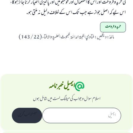
كي خريد وفروخت اور اس كا استعمال اور خوشبو ميں اور پاكيزگي اختيار كرنا جائز ہوگا،
اس ليے كہ اصل جواز ہے جب تك اس كےخلاف دليل نہ ملتي ہو .
خرید و فروخت
ماخذ
:
ديكھيں: فتاوي اللجنۃ الدائمۃ للبحوث العلميۃ والافتاء ( 22 / 143 )
ایمیل خبرنامہ
اسلام سوال و جواب کی میلنگ لسٹ میں شامل ہوں
سبسکرائب کریں