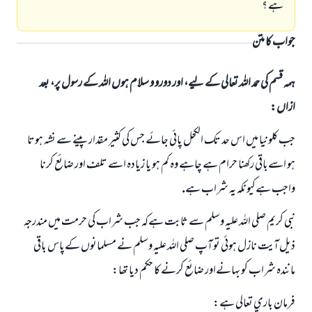
ہے ؟
جواب کا متن
ہمہ قسم کی حمد اللہ تعالی کے لیے، اور دورو و سلام ہوں اللہ کے رسول پر، بعد
ازاں:
جب كلونيا ميں اس حد تك الكحل پائي جائے جس كي كثير مقدار پينے سے نشہ ہوتا
ہو اسےباقي ركھنا حرام ہے چاہے وہ كم ہو يا زيادہ اسے تلف اور ضائع كرنا
واجب ہےكيونكہ يہ شراب ہے.
نبي كريم صلي اللہ عليہ وسلم سے ثابت ہےكہ جب شراب كي حرمت ميں مندرجہ
ذيل آيت نازل ہوئي تو آپ صلي اللہ عليہ وسلم نے مسلمانوں كےپاس باقي
مانندہ شراب كو بہانےاور ضائع كرنے كا حكم ديا تھا:
فرمان باري تعالي ہے: