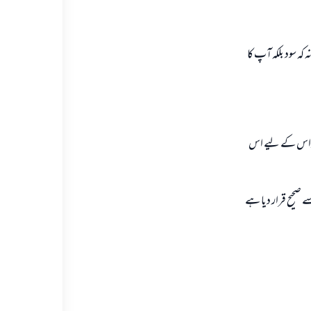
کہ سود بلکہ آپ کا
ے تواس کے لیے اس
 ) علامہ البانی رحمہ اللہ تعالی نے صحیح سنن النسائي ( 2407 ) میں اسے صحیح قرار دیا ہے