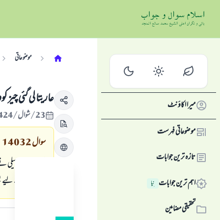
موضوعاتی
عاریتا لی گئي چيز 
میرا اکاؤنٹ
23/شوال/1424 , 17/دسمبر/2003
موضوعاتی فہرست
سوال
14032
تازہ ترین جوابات
مجھے میری سہیلی نے
پھراسے کے لیے بطور
اہم ترین جوابات
نِیا
جواب کا متن
تحقیقی مضامین