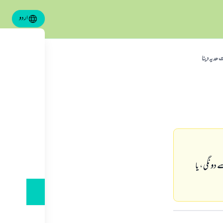
اردو
 ھدیہ دینا
دونگی ، یا