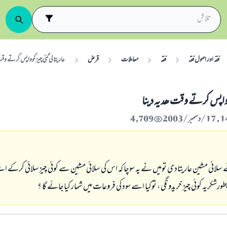
فقہ اور اصول فقہ
فقہ
معاملات
قرض
عاریتا لی گئي چيز کوواپس کرتے وقت
کوواپس کرتے وقت ھدیہ دینا
4,709
 سلائي مشین عاریتادی تومیں نے یہ سوچا کہ اس کی سلائي مشین سے کوئي چيزسلائي کرکے اسے 
شکریہ کوئي چيز خریدونگی ، توکیا اسے سود کی فروعات میں شمار کیاجائے گا ؟