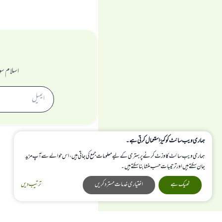
اسلام سو
ہماری ویب سائٹ کوکیز استعمال کرتی ہے۔
ہماری ویب سائٹ کا وزٹ کرنے پر بہتری کے لیے معلومات جمع کی جاتی ہیں، اس حوالے سے آپ مزید
جان سکتے ہیں اور ترتیبات حسب منشا بنا سکتے ہیں۔
ٹھیک ہے
اختیاری خدمات مسترد کریں
ترتیب دیں