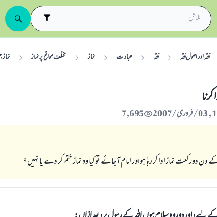
فقہ اور اصول فقہ
فقہ
عبادات
نماز
مختلف مواقع پر نماز
نماز ج
 كرنا
7,695
ے دن دو ركعت نماز ادا كر رہا ہو اور امام آجائے تو كيا وہ نماز ختم كر دے يا نہيں ؟
الی کے لیے، اور دورو و سلام ہوں اللہ کے رسول پر، بعد ازاں: