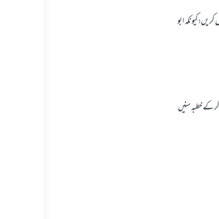
ريں؛ كيونكہ ابو
ر كے خطبہ سنيں