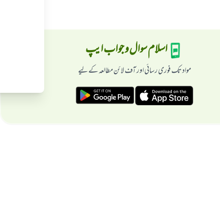
اسلام سوال و جواب ایپ
مواد تک فوری رسائی اور آف لائن مطالعہ کے لیے