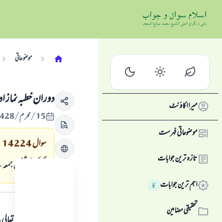
موضوعاتی
دوران خطبہ نماز ادا
میرا اکاؤنٹ
15/محرم/1428 , 03/فروری/2007
موضوعاتی فہرست
سوال
14224
تازہ ترین جوابات
اگر كوئى شخص جمعہ ك
اہم ترین جوابات
نِیا
جواب کا متن
تحقیقی مضامین
ہمہ قسم کی حمد اللہ تع