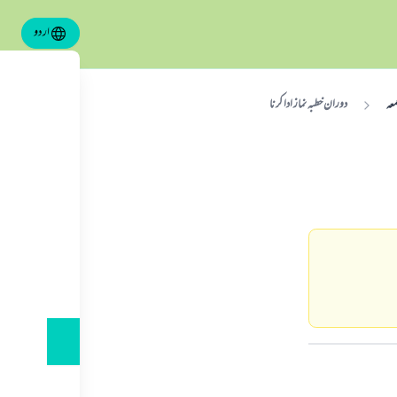
اردو
معہ
دوران خطبہ نماز ادا كرنا