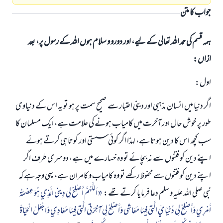
جواب کا متن
ہمہ قسم کی حمد اللہ تعالی کے لیے، اور دورو و سلام ہوں اللہ کے رسول پر، بعد
ازاں:
اول:
اگر دنیا میں انسان مذہبی اور دینی اعتبار سے صحیح سمت پر ہو تو یہ اس کے دنیاوی
طور پر خوش حال اور آخرت میں کامیاب ہونے کی علامت ہے، ایک مسلمان کا
سب کچھ اس کا دین ہوتا ہے، لہذا اگر کوئی سستی اور کوتاہی کرتے ہوئے
اپنے دین کو فتنوں سے نہ بچائے تو وہ خسارے میں ہے، دوسری طرف اگر
اپنے دین کو فتنوں سے محفوظ رکھے تو وہ کامیاب و کامران ہے، یہی وجہ ہے کہ
نبی صلی اللہ علیہ وسلم دعا فرمایا کرتے تھے:
اَللَّهُمَّ أَصْلِحْ لِي دِينِي الَّذِي هُوَ عِصْمَةُ
أَمْرِي وَأَصْلِحْ لِي دُنْيَايَ الَّتِي فِيهَا مَعَاشِي وَأَصْلِحْ لِي آخِرَتِي الَّتِي فِيهَا مَعَادِي وَاجْعَلْ الْحَيَاةَ