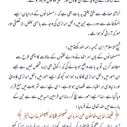
کے ساتھ رہنے کی وجہ سے ان کا دل اور ضمیر دونوں مردہ ہو گئے۔
گزشتہ معاملے سے ملتی جلتی یہ بات بھی ہے کہ : مسلمانوں کے درمیان ایسے
اختلافات سے دور رہے جن میں دخل اندازی کی وجہ سے باہمی بغض، لا تعلقی اور
معرکہ آرائی کو ہوا ملے۔
شیخ الاسلام ابن تیمیہ رحمہ اللہ کہتے ہیں:
"مسلمانوں کے ہاں سر اٹھانے والے فتنوں کے حالات کا اچھی طرح سے
مطالعہ کریں تو یہ بات واضح ہو جائے گی کہ: کوئی بھی ایسا شخص نہیں ہے جسے
ان امور میں دخل اندازی کا فائدہ ہوا ہو؛ کیونکہ ایسے امور میں دخل اندازی کا دینی
اور دنیاوی ہر اعتبار سے نقصان ہوتا ہے، اسی لیے اسے شریعت میں منع قرار
دیا گیا ہے، لہذا ایسے امور سے بچ کر رہنا ان فرامین الہیہ میں سے ہے جن کے
بارے میں اللہ تعالی نے فرمایا:
فَلْيَحْذَرِ الَّذِينَ يُخَالِفُونَ عَنْ أَمْرِهِ أَنْ تُصِيبَهُمْ فِتْنَةٌ أَوْ يُصِيبَهُمْ عَذَابٌ أَلِيمٌ
ترجمہ: اللہ کے حکم کی مخالفت کرنے والوں کو اس بات سے ڈرنا چاہیے کہ کہیں