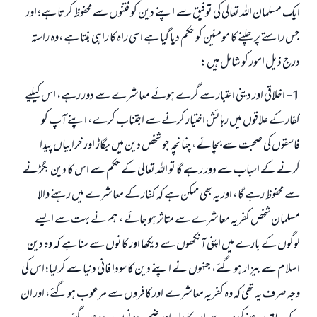
ایک مسلمان اللہ تعالی کی توفیق سے اپنے دین کو فتنوں سے محفوظ کرتا ہے؛ اور
جس راستے پر چلنے کا مومنین کو حکم دیا گیا ہے اسی راہ کا راہی بنتا ہے ،وہ راستہ
درج ذیل امور کو شامل ہیں:
1- اخلاقی اور دینی اعتبار سے گرے ہوئے معاشرے سے دور رہے، اس کیلیے
کفار کے علاقوں میں رہائش اختیار کرنے سے اجتناب کرے، اپنے آپ کو
فاسقوں کی صحبت سے بچائے، چنانچہ جو شخص دین میں بگاڑ اور خرابیاں پیدا
کرنے کے اسباب سے دور رہے گا تو اللہ تعالی کے حکم سے اس کا دین بگڑنے
سے محفوظ رہے گا ، اور یہ بھی ممکن ہے کہ کفار کے معاشرے میں رہنے والا
مسلمان شخص کفریہ معاشرے سے متاثر ہو جائے ، ہم نے بہت سے ایسے
لوگوں کے بارے میں اپنی آنکھوں سے دیکھا اور کانوں سے سنا ہے کہ وہ دین
اسلام سے بیزار ہو گئے، جنہوں نے اپنے دین کا سودا فانی دنیا سے کر لیا؛ اس کی
وجہ صرف یہ تھی کہ وہ کفریہ معاشرے اور کافروں سے مرعوب ہو گئے، اور ان