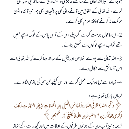
ہو جائے، نیز اللہ تعالی کے سامنے عاجزی و انکساری کےساتھ پکی توبہ بھی
کرے، اللہ تعالی کے حقوق میں آنے والی کمی پر پشیمان بھی ہو، نیز آئندہ ایسی
حرکت نہ کرنے کا پختہ عزم بھی کرے۔
2- اپنا ماحول درست کرے اگر پہلے اس کے آس پاس کے لوگ اچھے نہیں
تھے تو اب اچھے لوگوں سے تعلق بنائے۔
3- اللہ تعالی سے پورے اخلاص اور یقین کے ساتھ دعا کرے کہ اللہ تعالی اسے
اس آزمائش سے نکال دے۔
4- زیادہ سے زیادہ نیک عمل کرے اور اس کیلیے تن من کی بازی لگادے۔
فرمانِ باری تعالی ہے:
وَأَقِمِ الصَّلاَةَ طَرَفَيِ النَّهَارِ وَزُلَفًا مِّنَ اللَّيْلِ إِنَّ الْحَسَنَاتِ يُذْهِبْنَ السَّيِّئَاتِ ذَلِكَ
ذِكْرَى لِلذَّاكِرِينَ * وَاصْبِرْ فَإِنَّ اللَّهَ لاَ يُضِيعُ أَجْرَ الْمُحْسِنِينَ
ترجمہ: نیز آپ دن کے دونوں طرفوں کے اوقات میں اور کچھ رات گئے نماز