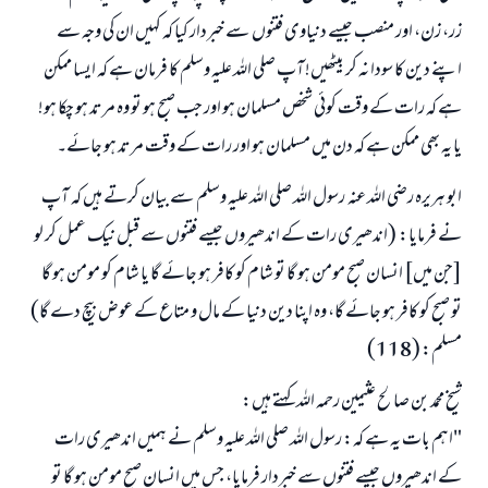
زر، زن، اور منصب جیسے دنیاوی فتنوں سے خبردار کیا کہ کہیں ان کی وجہ سے
اپنے دین کا سودا نہ کر بیٹھیں! آپ صلی اللہ علیہ وسلم کا فرمان ہے کہ ایسا ممکن
ہے کہ رات کے وقت کوئی شخص مسلمان ہو اور جب صبح ہو تو وہ مرتد ہو چکا ہو!
یا یہ بھی ممکن ہے کہ دن میں مسلمان ہو اور رات کے وقت مرتد ہو جائے۔
ابو ہریرہ رضی اللہ عنہ رسول اللہ صلی اللہ علیہ وسلم سے بیان کرتے ہیں کہ آپ
نے فرمایا: (اندھیری رات کے اندھیروں جیسے فتنوں سے قبل نیک عمل کر لو
[جن میں] انسان صبح مومن ہو گا تو شام کو کافر ہو جائے گا یا شام کو مومن ہو گا
تو صبح کو کافر ہو جائے گا، وہ اپنا دین دنیا کے مال و متاع کے عوض بیچ دے گا)
مسلم: (118)
شیخ محمد بن صالح عثیمین رحمہ اللہ کہتے ہیں:
"اہم بات یہ ہے کہ: رسول اللہ صلی اللہ علیہ وسلم نے ہمیں اندھیری رات
کے اندھیروں جیسے فتنوں سے خبردار فرمایا، جس میں انسان صبح مومن ہو گا تو