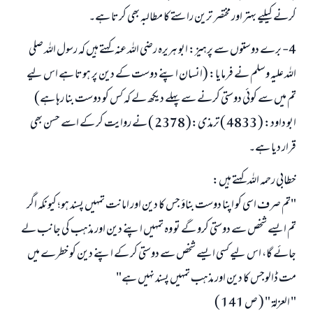
کرنے کیلیے بہتر اور مختصر ترین راستے کا مطالبہ بھی کرتا ہے۔
4- برے دوستوں سے پرہیز: ابو ہریرہ رضی اللہ عنہ کہتے ہیں کہ رسول اللہ صلی
اللہ علیہ وسلم نے فرمایا: (انسان اپنے دوست کے دین پر ہوتا ہے اس لیے
تم میں سے کوئی دوستی کرنے سے پہلے دیکھ لے کہ کس کو دوست بنا رہا ہے)
ابو داود: ( 4833 ) ترمذی:( 2378 ) نے روایت کر کے اسے حسن بھی
قرار دیا ہے۔
خطابی رحمہ اللہ کہتے ہیں:
"تم صرف اسی کو اپنا دوست بناؤ جس کا دین اور امانت تمہیں پسند ہو؛ کیونکہ اگر
تم ایسے شخص سے دوستی کرو گے تو وہ تمہیں اپنے دین اور مذہب کی جانب لے
جائے گا، اس لیے کسی ایسے شخص سے دوستی کر کے اپنے دین کو خطرے میں
مت ڈالوجس کا دین اور مذہب تمہیں پسند نہیں ہے"
" العزلة " ( ص 141 )