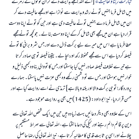
تَبَارَکْتَ رَبَّنَا وَتَعَالَيْتَ
[اے اللہ ! مجھے ہدایت دے کر ان لوگوں کے زمرے
میں شامل فرما جنہیں تو نے رشد و ہدایت سے نوازا ہے اور مجھے عافیت دے کر
ان میں شامل فرما دے جنہیں تو نے عافیت دی ہے اور جن کو تو نے اپنا دوست
قرار دیا ہے ان میں مجھے بھی شامل کرکے اپنا دوست بنا لے۔ جو کچھ تو نے مجھے
عطا فرمایا ہے اس میں میرے لیے برکت ڈال دے اور جس شر و برائی کا تو نے
فیصلہ کردیا ہے اس سے مجھے محفوظ رکھ اور بچا لے۔ یقیناً فیصلہ تو ہی صادر کرتا
ہے تیرے خلاف فیصلہ صادر نہیں کیا جاسکتا اور جس کا تو والی بنا وہ کبھی ذلیل و
خوار نہیں ہوسکتا اور جس سے تو دشمنی رکھے وہ کبھی عزت نہیں پاسکتا۔ ہمارے
پروردگار! تو ہی برکت والا اور بلند وبالا ہے] ترمذی نے اسے روایت کیا ہےا ور
حسن قرار دیا، نیز ابو داود: (1425) میں بھی یہ روایت موجود ہے۔
اس کے علاوہ بھی دیگر دعائیں بہت زیادہ ہیں جن میں ایک شخص اللہ تعالی سے
دین پر قائم دائم رہنے اور نیکی کی دعا مانگتا ہے، اللہ تعالی سے صراط مستقیم پر
چلانے اور اسی پر ثابت قدمی کا مطالبہ کرتا ہے، نیز اللہ تعالی کی رضا حاصل