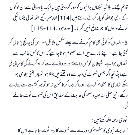
قائم کیجئے۔ بلاشبہ نیکیاں برائیوں کو دور کردیتی ہیں یہ ایک یاددہانی ہے ان لوگوں
کے لیے جو اللہ کو یاد کرتے رہتے ہیں[114] اور صبر کیجئے اللہ تعالیٰ یقینا نیکی
کرنے والوں کا اجر ضائع نہیں کرتا۔ [سورہ ہود:114-115]
5- انسان کو کوئی بھی کام کرنے سے پہلے مکمل دلائل اور اس کی جانچ پڑتا ل کر
لینی چاہیے، اپنے بارے میں اسے معلوم ہونا چاہیے کہ اس کا کس جانب سے
نقصان ہوا ہے، شیطان کو کس راستے اور دروازے سے گمراہ کرنے کی کامیابی ملی
ہے؛ چنانچہ اگر جنسی شہوت کی وجہ سے وہ فتنے میں مبتلا ہوا تو پھر جتنی جلدی ہو
سکے شادی کا انتظام کرے ؛ اور اگر ایسا کرنا ممکن نہ ہو تو پھر کثرت سے روزے
رکھے، نبی صلی اللہ علیہ وسلم کی حدیث کے مطابق اس کی شہوت ٹوٹ جائے
گی۔
نووی رحمہ اللہ کہتے ہیں:
"حدیث نبوی کا مفہوم کہ روزے سے شہوت کا زور ٹوٹ جاتا ہے اس کا