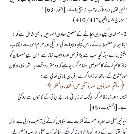
انہیں فتنہ یا درد ناک عذاب نہ پہنچ جائے۔[النور: 63]"
" منهاج السنَّة النبوية " ( 4 / 410 )
2- مسلمان کیلیے دین بچانے کے متعلق معاون امور میں یہ بھی شامل ہے کہ:
اپنا ایمان مضبوط بنائے، اس کیلیے واجبات کی ادائیگی اور حرام امور سے اجتناب
یقینی بنائے، چنانچہ سب سے بڑا فرض اور واجب نماز ہے، اس لیے مسلمان کو
نماز قائم کرنے کا خصوصی اہتمام کرنا چاہیے کہ وہ مقررہ وقت پر ، شرائط، ارکان
اور خشوع کے ساتھ نماز ادا کرے، فرمانِ باری تعالی ہے:
وَأَقِمِ الصَّلاةَ إِنَّ الصَّلاةَ تَنْهَى عَنِ الْفَحْشَاءِ وَالْمُنْكَرِ
ترجمہ: اور نماز قائم کر، بیشک نماز برائی اور بے حیائی کے کاموں سے روکتی
ہے۔[العنكبوت: 45]
نیز نبی صلی اللہ علیہ وسلم نے کثرت سے نیکیاں کرنے کی ترغیب دلائی ہے تا کہ
کوئی فتنہ آپ کے دین کو داغ دار نہ کر سکے، چنانچہ آپ صلی اللہ علیہ وسلم نے