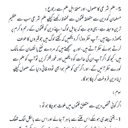
5- علم شرعی کا حصول، اور معتمد اہل علم سے رجوع:
مسلمان کو دین سے متعلقہ فتنوں سے محفوظ رکھنے کیلیے علم شرعی سب سے عظیم
ترین وسیلہ ہے، یہی وجہ ہے کہ جاہل لوگ اپنے دین کو فتنوں کے رحم و کرم پر
چھوڑ دیتے ہیں ، آپ نظر دوڑا کر دیکھیں کہ کتنے لوگ ہیں جو قبروں کا طواف
کرتے ہوئے نظر آتے ہیں، اور یہ سمجھتے ہیں کہ مردے نفع یا نقصان کے مالک
ہیں، کیونکہ اگر آپ ان کی حالت کو دیکھیں اور غور فکر کریں تو آپ کو علم سے
کورے نظر آئیں گے، اور اگر کسی کو علم ہوا بھی تو وہ فانی دنیا کے حصول کیلیے
اپنا دین فروخت کر چکا ہو گا۔
سوم:
اگر کوئی شخص دین سے متعلق فتنوں میں ملوّث ہو چکا ہو تو :
1- جتنی جلدی ہو سکے اس فتنے سے باہر آ جائے اور اس سے بالکل الگ تھلگ