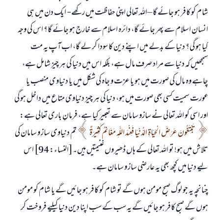
شام کو کافر ہو جائے گا –اللہ تعالی اپنی حفاظت میں رکھے- ایک دن میں ہی
انسان اسلام سے پھر جائے گا، دائرہ اسلام سے خارج ہو جائے گا؟ اس کی وجہ
کیا ہو گی؟ دنیا کے بدلے میں اپنے دین کا سودا کر لے گا، اب آپ یہ مت
سمجھیں کہ دنیا سے مراد صرف مال ہے، بلکہ اس میں دنیا کی ہر چیز شامل ہے،
چاہے وہ مال کی صورت میں ہو یا عزت و جاہ کی شکل میں یا دنیاوی منصب یا
عورت سمیت کسی بھی صورت میں ہو، دنیا کی ہر چیز دنیاوی متاع میں داخل ہو گی
اور اسی کو اللہ تعالی نے سازو سامان سے تعبیر کیا ہے، فرمانِ باری تعالی ہے:
تَبْتَغُونَ عَرَضَ الْحَيَاةِ الدُّنْيَا فَعِنْدَ اللَّهِ مَغَانِمُ كَثِيرَةٌ
تم دنیاوی ساز و سامان کی
تلاش میں ہو! تو اللہ تعالی کے ہاں ڈھیروں غنیمتیں ہیں۔[النساء: 94] اس
لیے دنیا میں کچھ بھی یہ عارضی ساز و سامان ہے۔
جواب نمبر 110845 نے نکاح ٹوٹنے سے بچایا۔
چنانچہ یہ جو لوگ صبح مومن ہوں گے تو شام کو کافر ہو جائیں گے یا شام کو مومن
ہوں گے صبح کافر ہو جائیں گے یہ سب کے سب اپنا دین دنیا کیلیے فروخت کر
امت مسلمہ کے واسطے جوابات پیش کرنے کے لیے ہماری مدد کریں