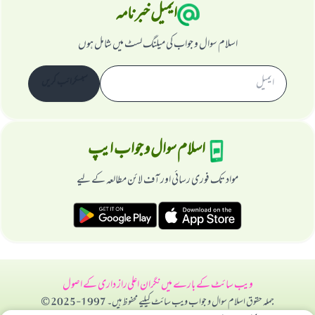
ایمیل خبرنامہ
اسلام سوال و جواب کی میلنگ لسٹ میں شامل ہوں
سبسکرائب کریں
اسلام سوال و جواب ایپ
مواد تک فوری رسائی اور آف لائن مطالعہ کے لیے
ویب سائٹ کے بارے میں
نگران اعلی
راز داری کے اصول
جملہ حقوق اسلام سوال و جواب ویب سائٹ کیلیے محفوظ ہیں۔ 1997-2025 ©