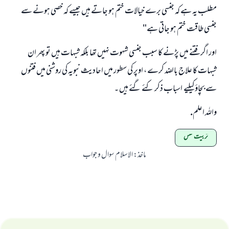
مطلب یہ ہے کہ جنسی برے خیالات ختم ہو جاتے ہیں جیسے کہ خصی ہونے سے
جنسی طاقت ختم ہو جاتی ہے"
اور اگر فتنے میں پڑنے کا سبب جنسی شہوت نہیں تھا بلکہ شبہات ہیں تو پھر ان
شبہات کا علاج بالضد کرے ، اوپر کی سطور میں احادیث نبویہ کی روشنی میں فتنوں
سے بچاؤکیلیے اسباب ذکر کئے گئے ہیں ۔
واللہ اعلم.
تربیت نفس
ماخذ
:
الاسلام سوال و جواب