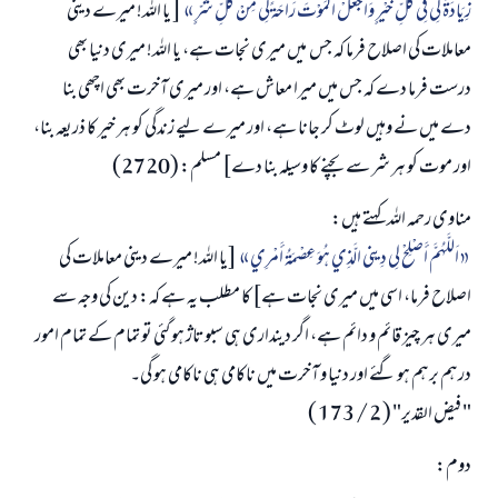
زِيَادَةً لِي فِي كُلِّ خَيْرٍ وَاجْعَلْ الْمَوْتَ رَاحَةً لِي مِنْ كُلِّ شَرٍّ
[ یا اللہ! میرے دینی
معاملات کی اصلاح فرما کہ جس میں میری نجات ہے، یا اللہ! میری دنیا بھی
درست فرما دے کہ جس میں میرا معاش ہے، اور میری آخرت بھی اچھی بنا
دے میں نے وہیں لوٹ کر جانا ہے، اور میرے لیے زندگی کو ہر خیر کا ذریعہ بنا،
اور موت کو ہر شر سے بچنے کا وسیلہ بنا دے] مسلم: (2720)
مناوی رحمہ اللہ کہتے ہیں:
اَللَّهُمَّ أَصْلِحْ لِي دِينِي الَّذِي هُوَ عِصْمَةُ أَمْرِي
[یا اللہ! میرے دینی معاملات کی
اصلاح فرما، اسی میں میری نجات ہے] کا مطلب یہ ہے کہ: دین کی وجہ سے
میری ہر چیز قائم و دائم ہے، اگر دینداری ہی سبوتاژ ہو گئی تو تمام کے تمام امور
درہم برہم ہو گئے اور دنیا و آخرت میں ناکامی ہی ناکامی ہو گی۔
" فیض القدیر" ( 2 / 173 )
دوم: