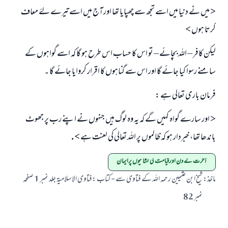
< میں نے دنیا میں اسے تجھ سے چھپایا تھا اور آج میں اسے تیرے لۓ معاف
کرتا ہوں >
لیکن کافر – اللہ بچائے – تو اس کا حساب اس طرح ہو گا کہ اسے گواہوں کے
سامنے رسوا کیا جائے گا اور اس سے گناہوں کا اقرار کروایا جائے گا ۔
فرمان باری تعالی ہے :
< اور سارے گواہ کہیں گے کہ یہ وہ لوگ ہیں جنہوں نے اپنے رب پر جھوٹ
باندھا تھا، خبردار ہو کہ ظالموں پر اللہ تعالی کی لعنت ہے > .
آخرت کے دن اورقیامت کی نشانیوں پرایمان
ماخذ
:
شیخ ابن عثیمین رحمہ اللہ کے فتاوی سے - کتاب :فتاوی الاسلامیۃ جلد نمبر 1 صفحہ
نمبر 82