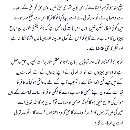
ابھی تعاون کریں
نفع مند ہو تو میرا کہنا ہے کہ اس کا یہ شرعی حق نہیں لیکن حق کو نفی کے اعتبار
سے دیکھا جائے تو اللہ تعالی نے اسے پیدا کیا تو کافر کا اس سے نفع مند ہونے
میں کوئی انکار ممکن نہیں اور یہ اس بات کی دلیل ہے کہ کافر یقینی طور پر ان مباح
چیزوں کا حساب دے گا جو کہ اس نے کھایا اور پہنا اور جیسا کہ یہ اثر کا تقاضا ہے
اور نظر کا بھی تقاضا ہے ۔
تو پھر کافر کنہگار جو کہ اللہ تعالی پر ایمان رکھتا تو عقلی طور پر اسے کیسے یہ حق حاصل
ہے کہ وہ ان چیزوں سے جو اللہ تعالی نے اپنے بندوں کے لۓ انعامات پیدا
کۓ ہیں کیسے نفع اٹھا سکتا ہے ؟ تو جب آپ کے لۓ یہ واضح ہو گیا کہ کافر کا
قیامت کے دن اپنے عمل کا حساب دے گا لیکن کافر کا حساب قیامت کے دن
مومن کی طرح نہیں ہو گا کیونکہ مومن کا حساب تو آسان ہو گا اللہ تعالی اسے
علیحدگی میں گناہوں کا اقرار کرواۓ گا حتی کہ وہ اعتراف کرے گا - تو اللہ تعالی
اسے یہ فرمائے گا :