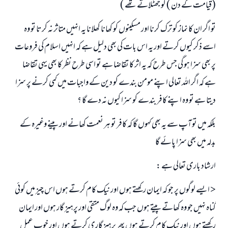
(قیامت کے دن ) کو جھٹلاتے تھے )
تو اگر ان کا نماز کو ترک کرنا اور مسکینوں کو کھانا کھلانا یہ انہیں متاثر نہ کرتا تو وہ
اسے ذکر کیوں کرتے اور یہ اس بات کی بھی دلیل ہے کہ انہیں اسلام کی فروعات
پر بھی سزا ہو گی جس طرح کہ یہ اثر کا تقاضا ہے تو اسی طرح نظر کا بھی یہی تقاضا
ہے کہ اگر اللہ تعالی اپنے مومن بندے کو دین کے واجبات میں کمی کرنے پر سزا
دیتا ہے تو وہ اپنے کافر بندے کو سزا کیوں نہ دے گا ؟
بلکہ میں تو آپ سے یہ بھی کہوں گا کہ کافر تو ہر نعمت کھانے اور پینے وغیرہ کے
بدلہ میں بھی سزا پائے گا
ارشاد باری تعالی ہے :
< ایسے لوگوں پر جو کہ ایمان رکھتے ہوں اور نیک کام کرتے ہوں اس چیز میں کوئی
گناہ نہیں جو وہ کھاتے پیتے ہوں جب کہ وہ لوگ متقی اور پرہیز گار ہوں اور ایمان
رکھتے ہوں اور نیک کام کرتے ہوں پھر پرہیزگاری کرتے ہوں اور خوب عمل