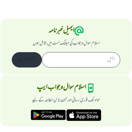
ایمیل خبرنامہ
اسلام سوال و جواب کی میلنگ لسٹ میں شامل ہوں
سبسکرائب کریں
اسلام سوال و جواب ایپ
مواد تک فوری رسائی اور آف لائن مطالعہ کے لیے