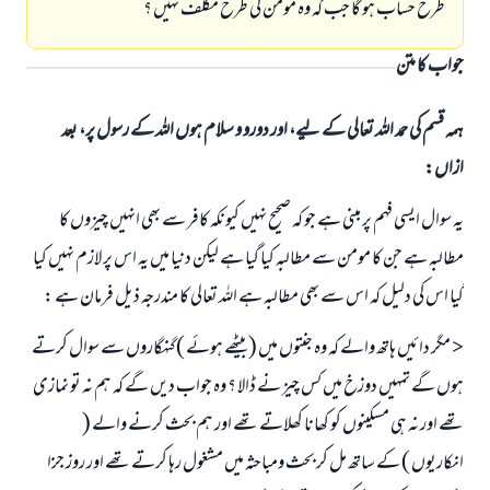
طرح حساب ہو گا جب کہ وہ مومن کی طرح مکلف نہیں ؟
جواب کا متن
ہمہ قسم کی حمد اللہ تعالی کے لیے، اور دورو و سلام ہوں اللہ کے رسول پر، بعد
ازاں:
یہ سوال ایسی فہم پر مبنی ہے جو کہ صحیح نہیں کیونکہ کافر سے بھی انہیں چیزوں کا
مطالبہ ہے جن کا مومن سے مطالبہ کیا گیا ہے لیکن دنیا میں یہ اس پر لازم نہیں کیا
گیا اس کی دلیل کہ اس سے بھی مطالبہ ہے اللہ تعالی کا مندرجہ ذیل فرمان ہے :
< مگر دائیں ہاتھ والے کہ وہ جنتوں میں ( بیٹھے ہوئے ) گنہگاروں سے سوال کرتے
ہوں گے تمہیں دوزخ میں کس چیز نے ڈالا ؟ وہ جواب دیں گے کہ ہم نہ تو نمازی
تھے اور نہ ہی مسکینوں کو کھانا کھلاتے تھے اور ہم بحث کرنے والے (
انکاریوں ) کے ساتھ مل کر بحث ومباحثہ میں مشغول رہا کرتے تھے اور روز جزا