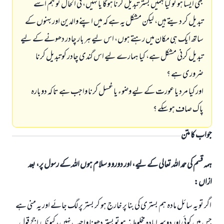
بھى ايسا ہو تو كيا ہميں بستر تبديل كرنا ہوگا يا نہيں، فى الحال تو ہم اسے
تبديل كر ديتے ہيں، ليكن مشكل يہ ہے كہ ميں اپنے والدين اور بہنوں كے
ساتھ ايك ہى مكان ميں رہتے ہوں، اس ليے ہر بار چادر دھونے كے ليے
تبديل كرنى مشكل ہے، كيا ہمارے ليے اس گندى چادر كو تبديل كرنا
ضرورى ہے ؟
اور كيا مرد يا عورت كے ليے وضوء يا غسل كرنا واجب ہے تا كہ دوبارہ
پاك صاف ہو سكے ؟
جواب کا متن
ہمہ قسم کی حمد اللہ تعالی کے لیے، اور دورو و سلام ہوں اللہ کے رسول پر، بعد
ازاں:
اگر تو يہ سائل مادہ ہم بسترى كى بنا پر خارج ہو كر بستر پر لگ جائے اور يہ منى ہے
جس ميں كوئى اور دوسرا مادہ مخلوط نہ ہو تو بستر دھونا واجب نہيں، كيونكہ راجح قول