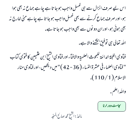
اس ليے صرف انزال سے ہى غسل واجب ہو جاتا ہے چاہے جماع نہ بھى ہوا
ہو، اور صرف جماع كرنے سے بھى غسل واجب ہو جاتا ہے چاہے منى خارج نہ
بھى ہوئى ہو، اور ان دونوں سے بھى واجب ہو جاتا ہے.
اللہ تعالى ہى توفيق بخشنے والا ہے.
فتاوى اللجنۃ الدائمۃ للبحوث العلميۃ والافتاء اور فتاوى الشيخ ابن عثيمين كا فتوى كتاب
" فتاوى العلماء فى عشرۃ النساء ( 36 - 42 ) " ميں ديكھيں، اور فتاوى منار
الاسلام ( 1 / 110 ).
واللہ اعلم .
نجاست دور کرنا
ماخذ
:
الشیخ محمد صالح المنجد