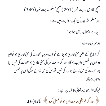
امت مسلمہ کے واسطے جوابات پیش کرنے کے لیے ہماری مدد کریں
صحيح بخارى حديث نمبر ( 291 ) صحيح مسلم حديث نمبر ( 349)
رسول اللہ صلی اللہ علیہ و سلم کا فرمان ہے:
اور مسلم شريف كى ايك روايت ميں ہے:
نیکی کی رہنمائی کرنے والے کو بھی نیکی کرنے والے کے برابر اجر ملتا ہے۔
" چاہے انزال نہ بھى ہوا ہو "
(مسلم : 1893)
دوسرى حالت:
ابھی تعاون کریں
اگر جماع كے بغير منى خارج ہو جائے تو جب مرد يا عورت كى منى خارج ہو تو ان
دونوں پر غسل واجب ہوگا، اور اگر صرف مرد كى منى خارج ہو عورت كى نہيں، يا
پھر عورت كى منى خارج ہو مرد كى نہيں تو جس كى منى خارج ہو گى اس پر غسل
واجب ہوگا.
كيونكہ اللہ سبحانہ و تعالى كا فرمان ہے:
اور اگر تم جنبى حالت ميں ہو تو غسل كرو
المآئدۃ ( 6 ).