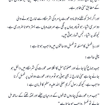
كے مطابق منى طاہر ہے.
اور اگر بستر كو لگنے والا مادہ عورت يا مرد كى شرمگاہ سے خارج ہونے والى
دوسرى اشياء ہو تو پھر جہاں يہ لگى ہے صرف وہاں سے بستر دھونا ضرورى ہے،
كيونكہ يہ اشياء نجس شمار ہوتى ہيں.
اور رہا غسل كا مسئلہ تو غسل دو حالتوں ميں واجب ہوتا ہے:
پہلى حالت:
جب جماع كيا جائے اور عضو تناسل كا اگلا حصہ عورت كى شرمگاہ ميں داخل ہو
جائے چاہے منى خارج نہ بھى ہوئى ہو تو مرد اور عورت دونوں پر غسل كرنا
واجب ہے، كيونكہ رسول كريم صلى اللہ عليہ وسلم كا فرمان ہے:
" جب مرد عورت كى چاروں شاخوں كے درميان بيٹھے اور ختنہ ختنے كے ساتھ مل
جواب نمبر 110845 نے نکاح ٹوٹنے سے بچایا۔
جائے تو غسل واجب ہو جاتا ہے "