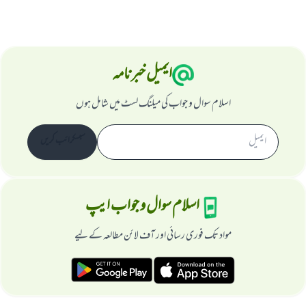
ایمیل خبرنامہ
اسلام سوال و جواب کی میلنگ لسٹ میں شامل ہوں
سبسکرائب کریں
اسلام سوال و جواب ایپ
مواد تک فوری رسائی اور آف لائن مطالعہ کے لیے