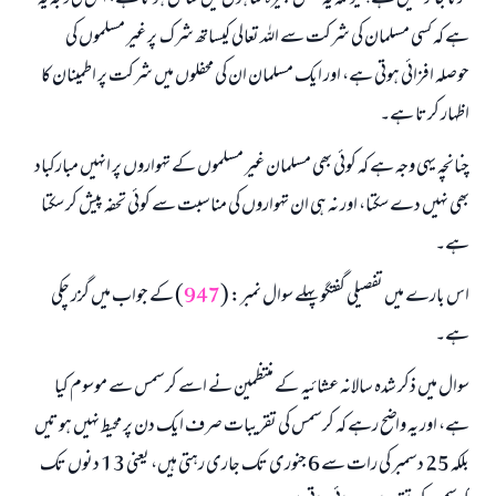
ہے کہ کسی مسلمان کی شرکت سے اللہ تعالی کیساتھ شرک پر غیر مسلموں کی
حوصلہ افزائی ہوتی ہے، اور ایک مسلمان ان کی محفلوں میں شرکت پر اطمینان کا
اظہار کرتا ہے۔
چنانچہ یہی وجہ ہے کہ کوئی بھی مسلمان غیر مسلموں کے تہواروں پر انہیں مبارکباد
بھی نہیں دے سکتا، اور نہ ہی ان تہواروں کی مناسبت سے کوئی تحفہ پیش کر سکتا
ہے۔
اس بارے میں تفصیلی گفتگو پہلے سوال نمبر: (
947
) کے جواب میں گزر چکی
ہے۔
سوال میں ذکر شدہ سالانہ عشائیہ کے منتظمین نے اسے کرسمس سے موسوم کیا
ہے، اور یہ واضح رہے کہ کرسمس کی تقریبات صرف ایک دن پر محیط نہیں ہوتیں
بلکہ 25 دسمبر کی رات سے 6 جنوری تک جاری رہتی ہیں، یعنی 13 دنوں تک