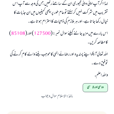
لہذا اگر آپ اپنی دینی مجبوری ان کے سامنے رکھیں جس کی وجہ سے آپ اس
تقریب میں شرکت نہیں کر سکتے تو عام طور پر اچھی کمپنیوں میں ان جذبات کا
خیال رکھا جاتا ہے، اور ہر ملازم کی ذاتیات کا احترام ہوتا ہے۔
اس بارے میں مزید جاننے کیلئے سوال نمبر: (
127500
) اور (
85108
)
کا مطالعہ کریں۔
اللہ تعالی آپکو اپنے پسندیدہ اور رضائے الہی کا موجب بننے والے کام کرنے کی
توفیق دے۔
واللہ اعلم.
دوستی اور لاتعلقی
ماخذ
:
الاسلام سوال و جواب