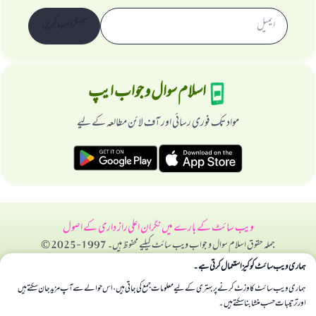
سبسکرائب کریں
اسلام سوال و جواب ایپ
مواد تک فوری رسائی اور آف لائن مطالعہ کے لیے
ویب سائٹ کے بارے میں
نگران اعلی
راز داری کے اصول
جملہ حقوق اسلام سوال و جواب ویب سائٹ کیلیے محفوظ ہیں۔ 1997-2025 ©
ہماری ویب سائٹ کوکیز استعمال کرتی ہے۔
ہماری ویب سائٹ کا وزٹ کرنے پر بہتری کے لیے معلومات جمع کی جاتی ہیں، اس حوالے سے آپ مزید جان سکتے ہیں
اور ترتیبات حسب منشا بنا سکتے ہیں۔