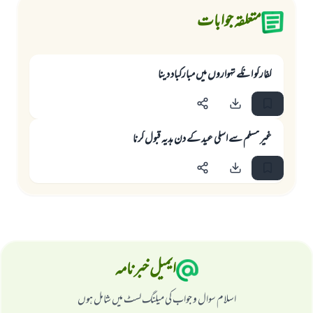
متعلقہ جوابات
کفارکو انکے تہواروں میں مبارکباد دینا
غیر مسلم سے اسکی عید کے دن ہدیہ قبول کرنا
ایمیل خبرنامہ
اسلام سوال و جواب کی میلنگ لسٹ میں شامل ہوں