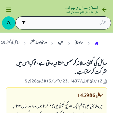
موضوعاتی
عقیدہ
دوستی اور لاتعلقی
سائل کی کمپنی سالان
سائل کی کمپنی سالانہ کرسمس عشائیہ دیتی ہے، تو کیا اس میں
شرکت کر سکتا ہے۔
12/ربيع الأول/1437 , 23/دسمبر/2015
5,926
سوال
145986
میں ملائیشیا میں قائم ایک امریکی کمپنی میں کام کرتا ہوں، وہ ہر سال عشائیہ