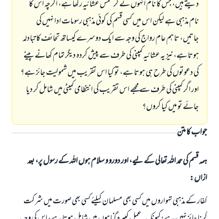
دیتے ہیں، جس کا نام انہوں نے کرسمس عشائیہ رکھا ہے، اگرچہ اس کا
نام مذہبی ہے لیکن اس میں کسی قسم کی کوئی مذہبی رسومات ادا نہیں کی
جاتیں، تاہم عام رواج کی وجہ سے ایک دوسرے کیساتھ تحائف کا تبادلہ
ہوتا ہے، نیز یہ عشائیہ کمپنی کی طرف سے پیش کردہ دیگر تمام کھانے پینے
کی دعوتوں کی طرح ہی ہوتا ہے، تو کیا اس تقریب میں شمولیت جائز ہے؟
اور اگر کمپنی کی طرف سے مجھے اس تقریب کی انتظامی کمیٹی میں شامل کر دیا
جائے تو میں کیا کروں؟
جواب کا متن
ہمہ قسم کی حمد اللہ تعالی کے لیے، اور دورو و سلام ہوں اللہ کے رسول پر، بعد
ازاں:
کفار کے مذہبی تہواروں میں کسی بھی مسلمان کیلئے کسی بھی صورت میں شرکت
کرنا جائز نہیں ہے؛ کیونکہ یہ عمل کبیرہ گناہوں میں شامل ہوتا ہے، اس کی وجہ یہ