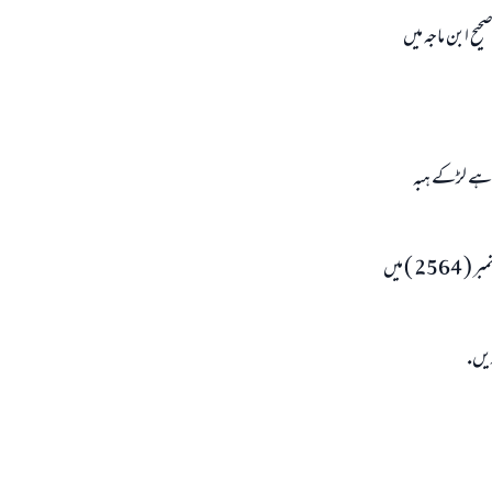
) علامہ البانى رحمہ اللہ نے صحيح ابن ماجہ ميں
چاہے لڑكے ہبہ
مستدرك الحاكم ( 2 / 284 ) سنن بيہقى ( 7 / 480 ) علامہ البانى رحمہ اللہ نے السلسلۃ الاحاديث الصحيحۃ حديث نمبر ( 2564 ) ميں
ريں.