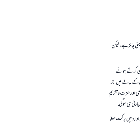
نى جائز ہے، ليكن
رحمى كرتے ہوئے
 كے بدلے ميں اجر
مى اور عزت و تكريم
ادتى ہى ہوگى.
اولاد ميں بركت عطا