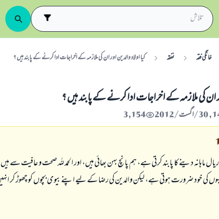
خانگی فقہ
نفقہ
كيا اولاد والدين اور ان كى ملازمہ كے اخراجات ادا كرنے كے پابند ہيں ؟
ور ان كى ملازمہ كے اخراجات ادا كرنے كے پابند ہيں ؟
3,154
ريال ماہانہ دينے كا پابند كرتى ہے، ہم پانچ بہن بھائى ہيں، اور الحمد للہ صحت و عافيت سے ہي
وں كى خود ضرورت ہوتى ہے، ليكن والدين كى رضا كے ليے اپنے بيوى بچوں كو چھوڑ كر انہي