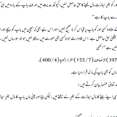
ر كو بغير اجازت مال لينے كا حق حاصل نہيں؛ كيونكہ حديث ميں صرف باپ كے بارہ ميں ہى كہ
مہارے باپ كا ہے "
اوہ كسى اور كو باپ پر قياس كرنا صحيح نہيں؛ اور اس ليے بھى كہ بچپن ميں باپ كو بچے اور
ينى حق حاصل ہے، اس كا وارث ہونا كسى بھى صورت ميں ساقط نہيں ہوتا، اور ماں نہيں لےگ
يں ہے " انتہى
اں كو بھى باپ كى مانند قرار ديا ہے.
لہ تعالى عنہما بيان كرتے ہيں:
ى اپنے بيٹے كا مال اجازت كے بغير لے سكتے ہيں، ليكن بيٹا اور بيٹى ماں باپ كا مال بغير ا