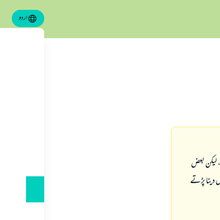
اردو
ں، ليكن بعض
ں دينا پڑتے