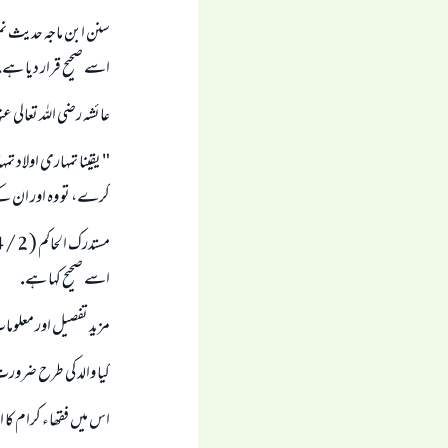
اسے صحيح قرار ديا ہے.
عائشہ رضى اللہ تعالى عن
" يقينا تمہارى اولاد
كرے، تو وہ اور ان كے
اسے صحيح كہا ہے.
مزيد تفصيل اور معلوم
كيا والد كى طرح ضرورت
اس ميں فقھاء كرام كا ا