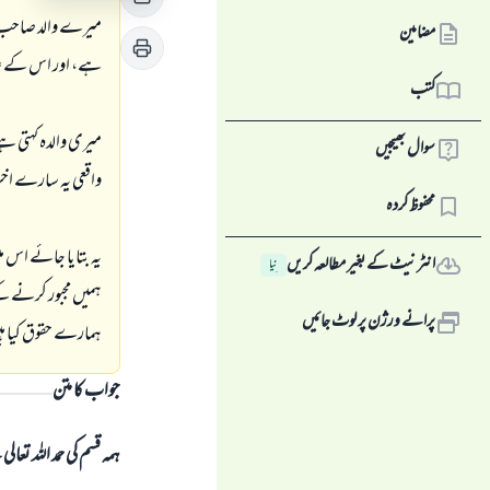
مضامین
ہے، اور اس كے علا
کتب
ميرى والدہ كہتى ہے
سوال بھیجیں
واقعى يہ سارے اخر
محفوظ کردہ
يہ بتايا جائے اس م
انٹرنیٹ کے بغیر مطالعہ کریں
نِیا
ہميں مجبور كرنے كے
پرانے ورژن پر لوٹ جائیں
ہمارے حقوق كيا ہي
جواب کا متن
ہمہ قسم کی حمد اللہ تع