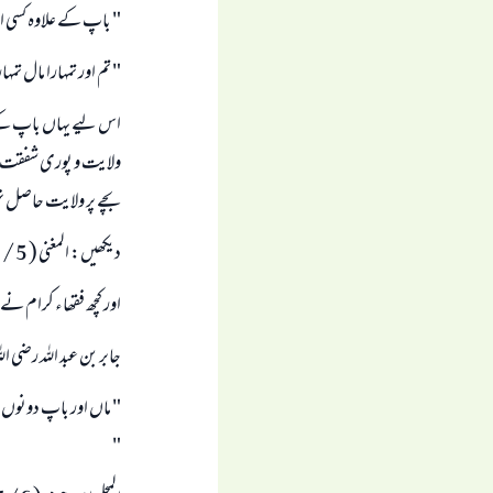
" باپ كے علاوہ كسى او
" تم اور تمہارا مال ت
اس ليے يہاں باپ كے عل
ولايت و پورى شفقت يق
بچے پر ولايت حاصل نہ
ديكھيں: المغنى ( 5 / 397 ) الانصاف ( 7 / 155 ) الغرار البھيۃ ( 4 / 400 ).
اور كچھ فقھاء كرام نے م
جابر بن عبد اللہ رضى ال
" ماں اور باپ دونوں ہ
"