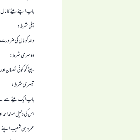
باپ اپنے بيٹے كا ما
پہلى شرط:
والد كو مال كى ضرورت 
دوسرى شرط:
بيٹے كو كوئى نقصان اور
تيسرى شرط:
باپ ايك بيٹے سے لے
اس كى دليل مسند احمد 
عمرو بن شعيب اپنے با