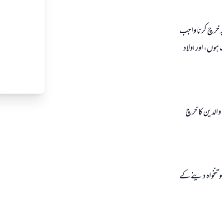
 پر خرچ كرنا واجب
وں، اور اولاد
 والدين كا خرچ
و تنخواہ دينے كے