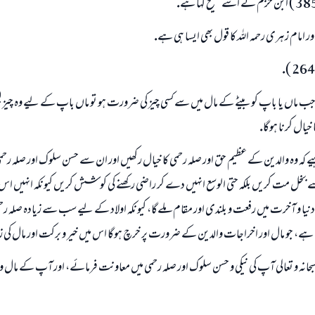
ور امام زہرى رحمہ اللہ كا قول بھى ايسا ہى ہے.
جب ماں يا باپ كو بيٹے كے مال ميں سے كسى چيز كى ضرورت ہو تو ماں باپ كے ليے وہ چيز لي
خيال كرنا ہوگا.
چاہيے كہ وہ والدين كے عظيم حق اور صلہ رحمى كا خيال ركھيں اور ان سے حسن سلوك اور صلہ 
سے بخل مت كريں بلكہ حتى الوسع انہيں دے كر راضى ركھنے كى كوشش كريں كيونكہ انہيں اس
نيا و آخرت ميں رفعت و بلندى اور مقام ملےگا، كيونكہ اولاد كے ليے سب سے زيادہ صلہ رح
ہے، جو مال اور اخراجات والدين كے ضرورت پر خرچ ہوگا اس ميں خير و بركت اور مال كى زي
سبحانہ و تعالى آپ كى نيكى و حسن سلوك اور صلہ رحمى ميں معاونت فرمائے، اور آپ كے مال و 