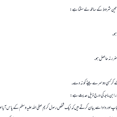
ل تين شروط كے ساتھ لے سكتا ہے:
ہو.
 ضرر نہ حاصل ہو.
 كر كسى دوسرے بيٹے كو نہ دے.
اور ابن ماجہ كى درج ذيل حديث ہے:
پ اور دادا سے بيان كرتے ہيں كہ ايك شخص رسول كريم صلى اللہ عليہ وسلم كے پاس آيا 