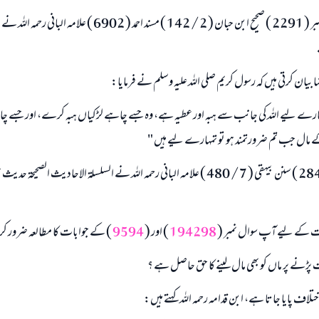
سنن ابن ماجہ حديث نمبر ( 2291 ) صحيح ابن حبان ( 2 / 142 ) مسند احمد ( 6902 
ہا بيان كرتى ہيں كہ رسول كريم صلى اللہ عليہ وسلم نے فرمايا:
 تمہارے ليے اللہ كى جانب سے ہبہ اور عطيہ ہے، وہ جسے چاہے لڑكياں ہبہ كرے، اور جسے 
 مال جب تم ضرورتمند ہو تو تمہارے ليے ہيں "
ات كے ليے آپ سوال نمبر (
194298
) اور (
9594
) كے جوابات كا مطالعہ ضرور ك
 پڑنے پر ماں كو بھى مال لينے كا حق حاصل ہے ؟
ختلاف پايا جاتا ہے، ابن قدامہ رحمہ اللہ كہتے ہيں: