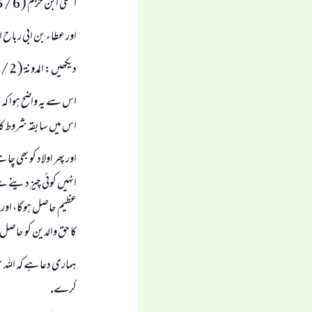
المحلى ابن حزم ( 6 / 385 ) ابن حزم نے اسے صحيح كہا ہے.
اور عطاء بن ابى رباح ا
ديكھيں: المدونۃ ( 2 / 264 ).
اس سے يہ واضح ہوا كہ 
اس ميں سابقہ شروط كا 
اور پھر اولاد كو بھى 
انہيں كوئى چيز دينے 
عظيم حاصل ہوگا، اور د
كا حق والدين كو حاصل 
ہمارى دعا ہے كہ اللہ 
كرے.