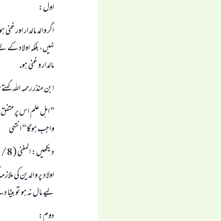
اول:
اگر والد مالدار اور غن
نہيں، بلكہ اولاد كے 
مالدار و غنى ہو.
ابن منذر رحمہ اللہ كہتے
" اہل علم اس پر متفق ہ
واجب ہوگا " انتہى
ديكھيں: المغنى ( 8 / 169 ).
اولاد پر والدين كى ملا
ليے مال نہ ہو تو بيٹا 
دوم: