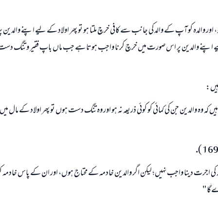
ى ہو، اور والدہ كو آپ كے والد كى جانب سے كافى خرچ ملتا ہو تو پھر اولاد كے ليے اپنے والدين
ليے اپنے والدين پر اس صورت ميں خرچ كرنا واجب ہوتا ہے جب ماں باپ فقير و تنگ دست ہ
 ہيں:
يں كہ وہ والدين جن كى كمائى كو كوئى ذريعہ نہ ہو اور وہ تنگ دست ہوں تو پھر اولاد كے مال ميں
زمہ كى اجرت دينا واجب نہيں؛ ليكن اگر والدين خادمہ كے محتاج ہوں، اور ان كے پاس خادمہ ك
دےگا "