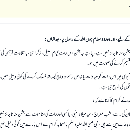
الی کے لیے، اور دورو و سلام ہوں اللہ کے رسول پر، بعد ازاں:
منانا جائز نہیں ہے، چاہے یہ جشن اس رات قیام اللیل ، ذکر الہی، یا تلاوت قرآن کی شکل
تقسیم کرنے کی صورت میں ہو۔
نبوی میں اس رات کو عبادات یا خاص رسم ورواج کیساتھ منسلک کرنے کی کوئی دلیل نہیں
اتوں کی طرح ہی ہے۔
مائے کرام کا کہنا ہے کہ:
ان کی رات، شبِ معراج، عید میلاد النبی، یا کسی اور رات کی مناسبت سے جشن منانا جائز نہیں
دہ بدعات میں سے ہیں، نبی صلی اللہ علیہ وسلم یا صحابہ کرام سے اس بارے میں کوئی دلیل نہیں