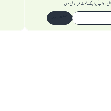
ال و جواب کی میلنگ لسٹ میں شامل ہوں
سبسکرائب کریں
ویب سائٹ کے بارے میں
نگران اعلی
راز داری کے اصول
جملہ حقوق اسلام سوال و جواب ویب سائٹ کیلیے محفوظ ہیں۔ 1997-2025 ©