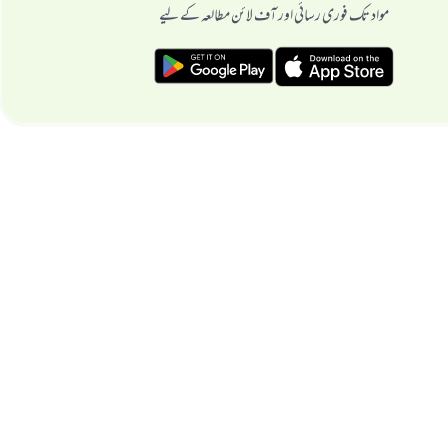
مواد تک فوری رسائی اور آف لائن مطالعہ کے لیے