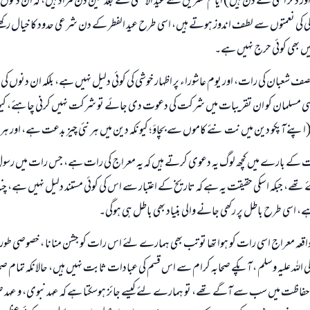
ور ذکر الہی کے دن ہیں) ایام تشریق سے عید الاضحی کے بعد تین دن مراد ہیں، کہ ان دنوں م
الی کی نعمتوں سے لطف اندوز ہوتے ہیں، اسی طرح عید الفطر کے دن شرعی حدود کا خیال رکھ
ابھی تعاون کریں
یں بھی کوئی حرج نہیں ہے۔
صف شعبان کی رات، اور یوم عاشوراء پر اظہار خوشی کی کوئی دلیل نہیں ہے، بلکہ ان دنوں ک
گر کسی مسلمان کو ان تقریبات میں شرکت کی دعوت دی جائے تو شرکت نہیں کرنی چاہئے، کیو
 (اپنے آپکو دین میں نت نئے کاموں سے بچاؤ؛ کیونکہ دین میں ہر نئی چیز بدعت ہے، اور 
 کے بارے میں کچھ لوگ یہ دعوی کرتے ہیں کہ یہ معراج کی رات ہے، جس رات میں رسول الل
 تھے، جبکہ اسکی حقیقت یہ ہے کہ تاریخ کے اعتبار سے اس کی کوئی مستند دلیل نہیں ہے، چنا
ہے، اسی طرح باطل پر رکھی جانے والی بنیاد بھی باطل ہی ہوگی۔
واقعہ معراج اسی رات کو ہوا تھا تو تب بھی ہمارے لئے اس رات کو جشن منانا ، خصوصی طور پ
صلی اللہ علیہ وسلم ، آپکے صحابہ کرام سے اس قسم کی عبادات ثابت نہیں ہیں، حالانکہ تمام 
فاظت میں سب سے آگے تھے، تو ہمارے لئے کیسے جائز ہوسکتا ہے کہ عہد نبوی، و عہد صحا