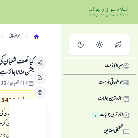
موضوعاتی
کیا نصف شعبان کی
میرا اکاؤنٹ
جشن منانا جائز ہے
موضوعاتی فہرست
11/شعبان/1435 , 09/جون/2014
تازہ ترین جوابات
سوال
154183
کیا نصف شعبان کی 
اہم ترین جوابات
نِیا
ہے، وضاحت کرتا چ
تحقیقی مضامین
ہے کہ رمضان کا مہی