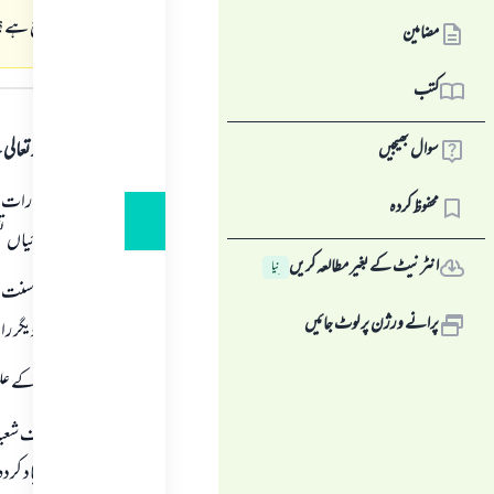
میں کوئی حرج ہے؟
مضامین
جواب کا متن
کتب
ہمہ قسم کی حمد اللہ تع
سوال بھیجیں
نصف شعبان کی رات جشن 
محفوظ کردہ
کھلانے اور مٹھائیاں 
انٹرنیٹ کے بغیر مطالعہ کریں
نِیا
اس لئے کہ صحیح سنت 
پرانے ورژن پر لوٹ جائیں
شعبان کی رات دیگر ر
دائمی فتوی کمیٹی کے عل
"لیلۃ القدر ، نصف شعب
تمام امور نئی ایجاد کر