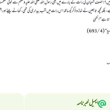
 لیں؟! نصف شعبان کی رات کے بارے میں بھی رسول اللہ صلی اللہ علیہ وسلم سے کوئی عظم
بلکہ کچھ تابعین نے نماز و ذکر کیساتھ اس رات میں شب بیداری کی تھی، کھانے پینے اور جشن 
جاتا ہے"انتہی
4 /693)
اب
ایمیل خبرنامہ