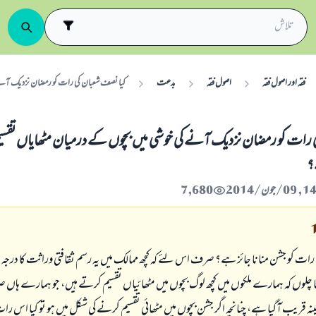
فقہ اور اصول فقہ
اصول فقہ
بدعت
کیا نصف شعبان کی رات کو رمضان نزدیک آنے 
 رات کو رمضان نزدیک آنے کی خوشی میں بچوں کے درمیان مٹھایاں تق
؟
7,680
رات کو جشن منانا جائز ہے؟ صرف اس لئے کہ کچھ ممالک میں یہ رسم ثقافتی وراثت کا درجہ
لوں کہ ہمارے ملکوں میں کچھ لوگ بچوں میں مٹھائیاں تقسیم کرتے ہیں، جو ہمارے ہا
نہ قریب آگیا ہے، چنانچہ اگر جشن بچوں میں مٹھائی تقسیم کرنے کی شکل میں ہو تو کیا اس 