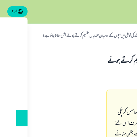
اردو
کی خوشی میں بچوں کے درمیان مٹھایاں تقسیم کرتے ہوئے جشن منانا جائز ہے؟
سیم کرتے ہوئے
 حاصل کرچکی
ں صرف اس لئے
رات جشن منانے