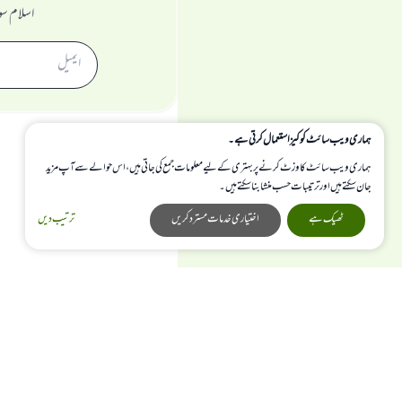
اسلام سو
ہماری ویب سائٹ کوکیز استعمال کرتی ہے۔
ہماری ویب سائٹ کا وزٹ کرنے پر بہتری کے لیے معلومات جمع کی جاتی ہیں، اس حوالے سے آپ مزید
جان سکتے ہیں اور ترتیبات حسب منشا بنا سکتے ہیں۔
ٹھیک ہے
اختیاری خدمات مسترد کریں
ترتیب دیں