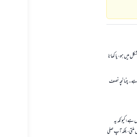
 میں ہو، یا کھانا
 ہے۔ چنانچہ نصف
 ہے؛ کیونکہ یہ
 ملتی، بلکہ آپ صلی