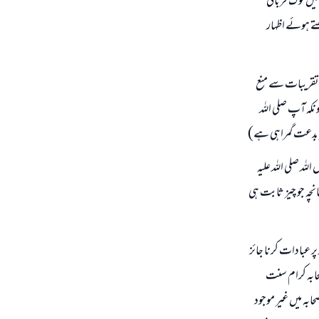
یں لوگ قربانی
تے ہوئے اظہار
ی تقریبات سے منع
نکہ آپ صلی اللہ
ہر بدعت گمراہی ہے)
ہ صلی اللہ علیہ
نچہ جو چیز ثابت ہی
ر عبادات کرنا جائز
صحابہ کرام سنت
بہ میں غیر موجود