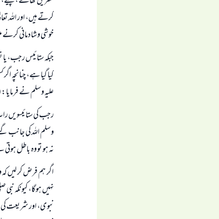
تشریق کھانے ، پینے، ا
کرتے ہیں، اور اللہ تع
خوشی وشادمانی کرنے م
جبکہ ستائیس رجب، یا ن
کیا گیا ہے، چنانچہ ا
علیہ وسلم نے فرمایا:
رجب کی ستائیسویں رات
وسلم اللہ کی جانب گئے
نہ ہو تو وہ باطل ہوتی 
اگر ہم فرض کر لیں کہ 
نہیں ہوگا، کیونکہ نبی 
نبوی، اور شریعت کی ح