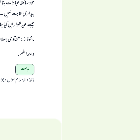
خود ساختہ عبادات بنا
بیداری ثابت نہیں ہے، 
جیسے عید تہوار میں کیا 
ماخوذ از: "فتاوى إسلامية" (
واللہ اعلم .
بدعت
ماخذ
:
الاسلام سوال و جو