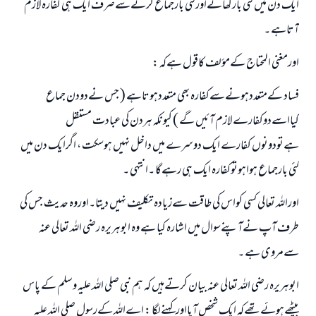
ایک دن میں کئی بارکھانےاورکئی بارجماع کرنےسےصرف ایک ہی کفارہ لازم
آتاہے ۔
اورمغنی المحتاج کےمؤلف کاقول ہےکہ :
فساد کےمتعددہونےسےکفارہ بھی متعددہوتاہے ( جس نےدودن جماع
کیااسےدوکفارے لازم آئیں گے ) کیونکہ ہردن کی عبادت مستقل
ہےتودونوں کفارے ایک دوسرے میں داخل نہیں ہوسکت ، اگرایک دن میں
کئی بارجماع ہواہوتوکفارہ ایک ہی رہےگا ۔انتہی ۔
اوراللہ تعالی کسی کواس کی طاقت سےزیادہ تکلیف نہیں دیتا۔اوروہ حدیث جس کی
طرف آپ نےآپنےسوال میں اشارہ کیا ہے وہ ابوہریرہ رضی اللہ تعالی عنہ
سےمروی ہے ۔
ابوہریرہ رضی اللہ تعالی عنہ بیان کرتےہیں کہ ہم نبی صلی اللہ علیہ وسلم کے پاس
بیٹھےہوئےتھےکہ ایک شخص آیااورکہنےلگا : اےاللہ کےرسول صلی اللہ علیہ