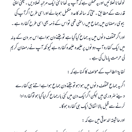
کوکھاناکھلائیں اوریہ ممکن ہےکہ آپ یہ کھانا کئی ایک مرتبہ کھلادیں ۔یعنی اپنی
قدرت کےمطابق ۔حتی کہ ساٹھ کاعددمکمل ہوجائےاوراسی طرح اگرآپ کی
بیوی رمضان میں جماع میں راضی تھی تواس کےذمہ بھی اسی طرح کفارہ ہے ۔
اوراگرمختلف دنوں میں یہ جماع کیاگیاہےتوجتنےدن ہواہےاس ہردن کےبدلہ
میں ایک کفارہ آپ دونوں پرعلیحدہ علیحدہ کفارہ ہےکیونکہ آپ نےرمضان کریم
کی حرمت پامال کی ہے ۔
کفایۃ الطالب کےمؤلف کا کہناہےکہ :
اگریہ جماع مختلف دنوں میں ہواہوتوجتنےدن جماع ہواہےاتنےہی کفارے
دینے ضروری ہیں لیکن اگرایک دن میں کئی بارجماع کرلیاگیاہوتوکفارہ ادا
کرنےسےقبل بالا اتفاق ایک ہی کفارہ ہوگا۔
اورحاشیتہ الدسوقی میں ہےکہ :