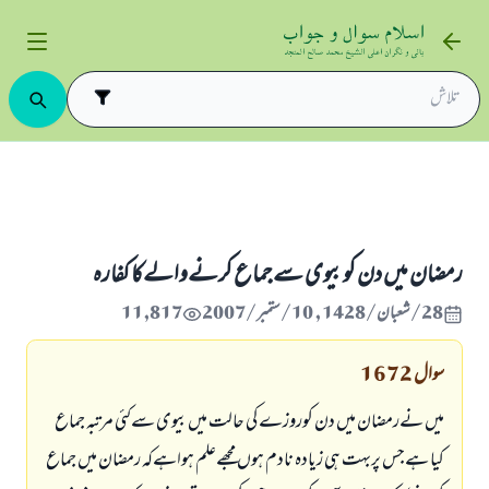
زے
کفارہ
رمضان میں دن کوبیوی سےجماع کرنےوالےکا کفارہ
رمضان میں دن کوبیوی سےجماع کرنےوالےکا کفارہ
28/شعبان/1428 , 10/ستمبر/2007
11,817
سوال
1672
میں نےرمضان میں دن کوروزے کی حالت میں بیوی سےکئی مرتبہ جماع
کیا ہےجس پربہت ہی زیادہ نادم ہوں مجھےعلم ہواہےکہ رمضان میں جماع