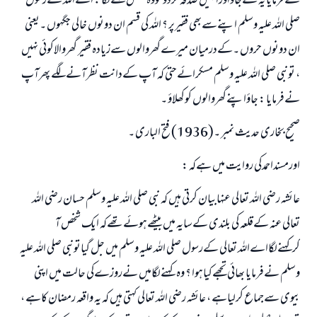
نےفرمایا یہ لےجاؤاورانہیں صدقہ کردو تووہ شخص کہنےلگا : اےاللہ کےرسول
صلی اللہ علیہ وسلم اپنےسےبھی فقیرپر ؟ اللہ کی قسم ان دونوں خالی جگہوں ۔یعنی
ان دونوں حروں ۔کےدرمیان میرےگھروالوں سےزیادہ فقیر گھروالاکوئی نہیں
، تونبی صلی اللہ علیہ وسلم مسکرائےحتی کہ آپ کےدانت نظرآنےلگے پھرآپ
نےفرمایا : جاؤاپنےگھروالوں کوکھلاؤ ۔
صحیح بخاری حدیث نمبر ۔(1936) فتح الباری ۔
اورمسنداحمدکی روایت میں ہےکہ :
عائشہ رضی اللہ تعالی عنہابیان کرتی ہیں کہ نبی صلی اللہ علیہ وسلم حسان رضی اللہ
تعالی عنہ کےقلعہ کی بلندی کےسایہ میں بیٹھےہوئےتھےکہ ایک شخص آ
کرکہنےلگااےاللہ تعالی کےرسول صلی اللہ علیہ وسلم میں جل گیاتونبی صلی اللہ علیہ
وسلم نےفرمایا بھائی تجھےکیاہوا ؟ وہ کہنےلگامیں نےروزےکی حالت میں اپنی
بیوی سےجماع کرلیاہے ، عائشہ رضی اللہ تعالی کہتی ہیں کہ یہ واقعہ رمضان کاہے ،