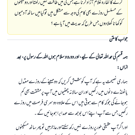
کرنےکا کفارہ غلام آزادکرنا ہےجس کی میں طاقت نہیں رکھتااوردومہینوں
کےمسلسل روزے بھی کام کی وجہ سے مشکل ہیں توکیامیں ساٹھ آدمیوں
کوکھانا کھلادوں جس طرح کہ حدیث میں آیاہے ؟
جواب کا متن
ہمہ قسم کی حمد اللہ تعالی کے لیے، اور دورو و سلام ہوں اللہ کے رسول پر، بعد
ازاں:
ہماری نصیحت یہ ہےکہ آپ کوشش کریں کہ دومہینےکےروزےمعتدل
یاٹھنڈے دنوں میں رکھیں اوران سالانہ چھٹیوں میں آپ پرمشقت بھی کم
ہوجائےگی جوکہ کام سےہوتی ہیں اس کےعلاوہ دوسری فرصت میں روزے
رکھیں جس سےآپ اپنےاس بوجھ سےعہدابرا ہوجائیں گے ۔
اوراگرآپ حقیقی طورپرروزے نہیں رکھ سکتےاورعاجزہیں تو پھرساٹھ مسکینوں