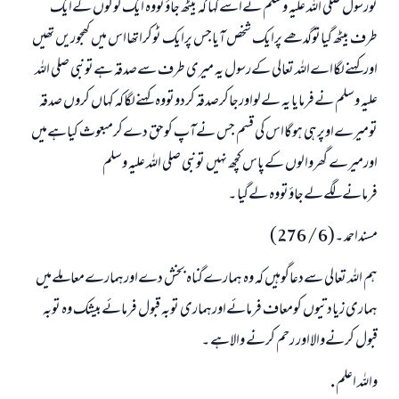
تورسول صلی اللہ علیہ وسلم نےاسےکہا کہ بیٹھ جاؤتووہ ایک لوگوں کےایک
طرف بیٹھ گیاتوگدھے پرایک شخص آیاجس پرایک ٹوکراتھااس میں کھجوریں تھیں
اورکہنےلگااےاللہ تعالی کےرسول یہ میری طرف سےصدقہ ہےتونبی صلی اللہ
علیہ وسلم نےفرمایا یہ لےلواورجاکرصدقہ کردوتووہ کہنےلگاکہ کہاں کروں صدقہ
تومیرےاوپرہی ہوگااس کی قسم جس نےآپ کوحق دےکرمبعوث کیاہےمیں
اورمیرے گھروالوں کےپاس کچھ نہیں تونبی صلی اللہ علیہ وسلم
فرمانےلگےلےجاؤتووہ لےگیا ۔
مسنداحمد ۔(6 / 276)
ہم اللہ تعالی سےدعاگوہیں کہ وہ ہمارےگناہ بخش دےاورہمارےمعاملےمیں
ہماری زیادتیوں کومعاف فرمائےاورہماری توبہ قبول فرمائےبیشک وہ توبہ
قبول کرنےوالااور رحم کرنے والاہے ۔
واللہ اعلم .