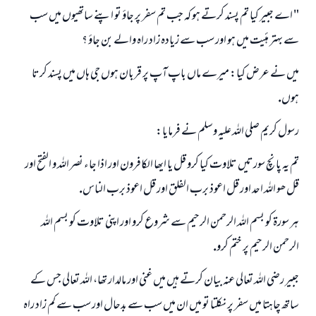
" اے جبير كيا تم پسند كرتے ہو كہ جب تم سفر پر جاؤ تو اپنے ساتھيوں ميں سب
سے بہتر ہئيت ميں ہو اور سب سے زيادہ زاد راہ والے بن جاؤ ؟
ميں نے عرض كيا: ميرے ماں باپ آپ پر قربان ہوں جى ہاں ميں پسند كرتا
ہوں.
رسول كريم صلى اللہ عليہ وسلم نے فرمايا:
تم يہ پانچ سورتيں تلاوت كيا كرو قل يا ايھا الكافرون اور اذا جاء نصر اللہ و الفتح اور
قل ھو اللہ احد اور قل اعوذ برب الفلق اور قل اعوذ برب الناس.
ہر سورۃ كو بسم اللہ الرحمن الرحيم سے شروع كرو اور اپنى تلاوت كو بسم اللہ
الرحمن الرحيم پر ختم كرو.
جبير رضى اللہ تعالى عنہ بيان كرتے ہيں ميں غنى اور مالدار تھا، اللہ تعالى جس كے
جواب نمبر 110845 نے نکاح ٹوٹنے سے بچایا۔
ساتھ چاہتا ميں سفر پر نكلتا تو ميں ان ميں سب سے بدحال اور سب سے كم زاد راہ