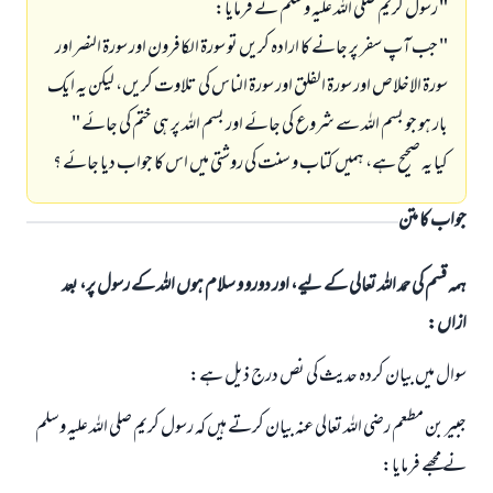
" رسول كريم صلى اللہ عليہ وسلم نے فرمايا:
" جب آپ سفر پر جانے كا ارادہ كريں تو سورۃ الكافرون اور سورۃ النصر اور
سورۃ الاخلاص اور سورۃ الفلق اور سورۃ الناس كى تلاوت كريں، ليكن يہ ايك
بار ہو جو بسم اللہ سے شروع كى جائے اور بسم اللہ پر ہى ختم كى جائے "
كيا يہ صحيح ہے، ہميں كتاب و سنت كى روشتى ميں اس كا جواب ديا جائے ؟
جواب کا متن
ہمہ قسم کی حمد اللہ تعالی کے لیے، اور دورو و سلام ہوں اللہ کے رسول پر، بعد
ازاں:
سوال ميں بيان كردہ حديث كى نص درج ذيل ہے:
جبير بن مطعم رضى اللہ تعالى عنہ بيان كرتے ہيں كہ رسول كريم صلى اللہ عليہ وسلم
نے مجھے فرمايا: