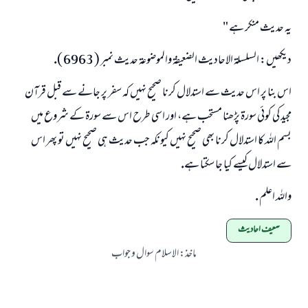
يہ حديث منكر ہے "
ديكھيں: السلسلۃ الاحاديث الضعيفۃ والموضوعۃ حديث نمبر ( 6963 ).
اس بنا پر اس حديث سے استدلال كرنا صحيح نہيں كہ سفر پر جانے سے قبل قرآن
مجيد كى كوئى سورۃ پڑھنا مستحب ہے، اور اسى طرح اس سے سورۃ كے شروع ميں
بسم اللہ كا استدلال كرنا بھى صحيح نہيں كيونكہ جب حديث ہى صحيح نہيں تو پھر اس
سے استدلال كيسے كيا جا سكتا ہے.
واللہ اعلم .
ضعیف احادیث
ماخذ
:
الاسلام سوال و جواب