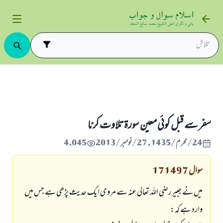
 سے قبل كوئى معين سورۃ تلاوت كرنا
سفر سے قبل كوئى معين سورۃ تلاوت كرنا
24/محرم/1435 , 27/نومبر/2013
4,045
سوال
171497
ميں نے جبير رضى اللہ تعالى عنہ سے مروى ايك حديث پڑھى ہے جس ميں
وارد ہے كہ: