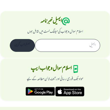
ایمیل خبرنامہ
اسلام سوال و جواب کی میلنگ لسٹ میں شامل ہوں
سبسکرائب کریں
اسلام سوال و جواب ایپ
مواد تک فوری رسائی اور آف لائن مطالعہ کے لیے