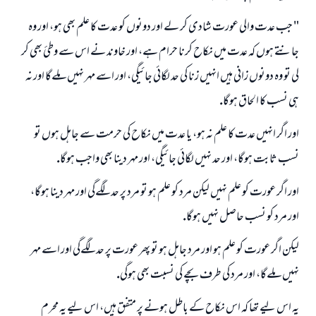
" جب عدت والى عورت شادى كر لے اور دونوں كو عدت كا علم بھى ہو، اور وہ
جانتے ہوں كہ عدت ميں نكاح كرنا حرام ہے، اور خاوند نے اس سے وطئ بھى كر
لى تو وہ دونوں زانى ہيں انہيں زنا كى حد لگائى جائيگى، اور اسے مہر نہيں ملےگا اور نہ
ہى نسب كا الحاق ہوگا.
اور اگر انہيں عدت كا علم نہ ہو، يا عدت ميں نكاح كى حرمت سے جاہل ہوں تو
نسب ثابت ہوگا، اور حد نہيں لگائى جائيگى، اور مہر دينا بھى واجب ہوگا.
اور اگر عورت كو علم نہيں ليكن مرد كو علم ہو تو مرد پر حد لگےگى اور مہر دينا ہوگا،
اور مرد كو نسب حاصل نہيں ہوگا.
ليكن اگر عورت كو علم ہو اور مرد جاہل ہو تو پھر عورت پر حد لگےگى اور اسے مہر
نہيں ملےگا، اور مرد كى طرف بچے كى نسبت بھى ہوگى.
يہ اس ليے تھا كہ اس نكاح كے باطل ہونے پر متفق ہيں، اس ليے يہ محرم