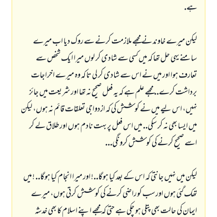
ہے.
ليكن ميرے خاوند نے مجھے ملازمت كرنے سے روك ديا اب ميرے
سامنے يہى حل تھا كہ ميں كسى سے شادى كر لوں ميرا ايك شخص سے
تعارف ہوا اور ميں نے اس سے شادى كر لى تا كہ وہ ميرے اخراجات
برداشت كرے.. مجھے علم ہے كہ يہ فعل صحيح نہ تھا اور شريعت ميں جائز
نہيں، اس ليے ميں نے كوشش كى كہ ازدواجى تعلقات قائم نہ ہوں، ليكن
ميں ايسا بھى نہ كر سكى.. ميں اس فعل پر بہت نادم ہوں اور طلاق لے كر
اسے صحيح كرنے كى كوشش كرونگى...
ليكن ميں نہيں جانتى كہ اس كے بعد كيا ہوگا..! اور ميرا انجام كيا ہوگا.. ! ميں
تھك گئى ہوں اور سب كو راضى كرنے كى كوشش كرتى ہوں، ميرے
ايمان كى حالت بھى پتلى ہو چكى ہے حتى كہ مجھے اپنے اسلام كا بھى خدشہ