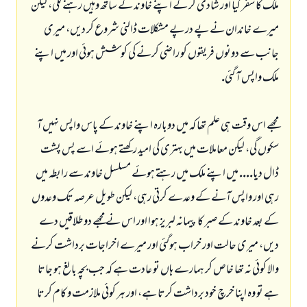
ملك كا سفر كيا اور شادى كر كے اپنے خاوند كے ساتھ وہيں رہنے لگى، ليكن
ميرے خاندان نے پے در پے مشكلات ڈالنى شروع كر ديں، ميرى
جانب سے دونوں فريقوں كو راضى كرنے كى كوشش ہوئى اور ميں اپنے
ملك واپس آ گئى.
مجھے اس وقت ہى علم تھا كہ ميں دوبارہ اپنے خاوند كے پاس واپس نہيں آ
سكوں گى، ليكن معاملات ميں بہترى كى اميد ركھتے ہوئے اسے پس پشت
ڈال ديا.... ميں اپنے ملك ميں رہتے ہوئے مسلسل خاوند سے رابطہ ميں
رہى اور واپس آنے كے وعدے كرتى رہى، ليكن طويل عرصہ تك وعدوں
كے بعد خاوند كے صبر كا پيمانہ لبريز ہوا اور اس نے مجھے دو طلاقيں دے
ديں، ميرى حالت اور خراب ہوگئى اور ميرے اخراجات برداشت كرنے
والا كوئى نہ تھا خاص كر ہمارے ہاں تو عادت ہے كہ جب بچہ بالغ ہو جاتا
ہے تو وہ اپنا خرچ خود برداشت كرتا ہے، اور ہر كوئى ملازمت و كام كرتا