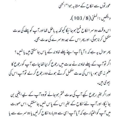
عورتوں سے نكاح كے مشابہ ہوا " انتہى
ديكھيں: المغنى ( 8 / 103 ).
اس وقت دوسرا نكاح فسخ ہو جائيگا كيونكہ يہ باطل تھا اور آپ كو پہلے كى عدت
مكمل كرنا ہوگى، اور پھر اس كے بعد دوسرے كى عدت بھى.
پھر سوال يہ ہے كہ: آيا آپ اپنے پہلے خاوند كے پاس جا سكتى ہيں يا نہيں ؟
اگر تو آپ كے پہلے خاوند نے عدت ميں رجوع كر ليا تھا چاہے آپ كو رجوع كا
علم نہ بھى ہو، يا اس كى عدت مكمل كرتے ہوئے وہ رجوع كر لے تو آپ اس كى
بيوى ہيں.
اور اگر بغير رجوع كيے آپ كى عدت ختم ہو جائے تو وہ آپ كے ليے اجنبى بن
جائيگا، اور آپ نئے نكاح كے بغير اس كے پاس نہيں جا سكتيں، اس صورت
ميں آپ كو اختيار ہے كہ آيا آپ اسى سے دوبارہ نكاح كر ليں يا دوسرے سے يا