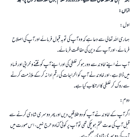
ہمہ قسم کی حمد اللہ تعالی کے لیے، اور دورو و سلام ہوں اللہ کے رسول پر، بعد
ازاں:
اول:
ہمارى اللہ تعالى سے دعا ہے كہ وہ آپ كى توبہ قبول فرمائے اور آپ كى اصلاح
فرمائے، اور آپ كے دين كى حفاظت فرمائے.
آپ نے اپنے خاوند سے دور ہو كر غلطى كى اور اپنے آپ كو فتنے و خرابى اور فساد
ميں ڈالا ہے، اور خاوند نے آپ كو اخراجات كى رقم ادا نہ كر كے ملازمت كرنے
سے روك كر غلطى كا ارتكاب كيا ہے.
دوم:
اگر آپ كے خاوند نے آپ كو دو طلاقيں ديں اور پھر دوسرى شادى كرنے سے
قبل آپ كى عدت ختم ہو چكى تھى تو آپ پر كوئى گناہ و حرج نہيں، اس صورت ميں
آپ كى دوسرى شادى صحيح ہے.