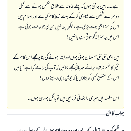
ہے....! ميں جانتى ہوں كہ پہلے خاوند سے طلاق مكمل ہونے سے قبل
دوسرے شخص سے شادى كر كے بہت غلط كام كيا ہے اور اسلام ميں
اس كى سزا بھى بہت بڑى ہے، ليكن پتہ نہيں ميرى جو حالت ہوئى ہے
اس ميں يہ سزا لاگو ہوتى ہے يا نہيں ؟
ميں ابھى نئى نئى مسلمان ہوئى ہوں اور ابتدا ہونے كى بنا پر مجھے اس كام كے
نتيجہ كا علم نہ تھا، برائے مہربانى مجھے بتائيں كہ آپ كى رائے كيا ہے آيا ميں
اس كے متعلق كسى كو بتاؤں يا كہ پوشيدہ ہى رہنے دوں ؟
اس سلسلہ ميں ميرى راہنمائى فرمائيں ميں تو پاگل ہو رہى ہوں ..
جواب کا متن