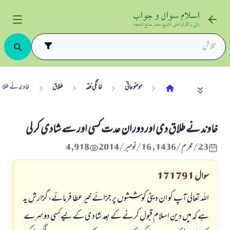
موضوعاتی
خانگی فقہ
طلاق
خاوند نے طلاق
خاوند نے طلاق دى اور دوران عدت كسى اور سے شادى كر لى
23/محرم/1436 , 16/نومبر/2014
4,918
سوال
171791
اللہ تعالى آپ كو ان دينى كوششوں پر جزائے خير عطا فرمائے، گزارش يہ
ہے كہ ميں دين اسلام قبول كرنے كے بعد شادى كے ليے كسى دوسرے