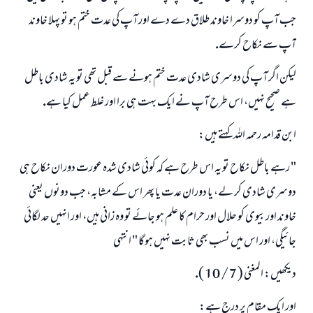
جب آپ كو دوسرا خاوند طلاق دے دے اور آپ كى عدت ختم ہو تو پہلا خاوند
آپ سے نكاح كرے.
ليكن اگر آپ كى دوسرى شادى عدت ختم ہونے سے قبل تھى تو يہ شادى باطل
ہے صحيح نہيں، اس طرح آپ نے ايك بہت ہى برا اور غلط عمل كيا ہے.
ابن قدامہ رحمہ اللہ كہتے ہيں:
" رہے باطل نكاح تو يہ اس طرح ہے كہ كوئى شادى شدہ عورت دوران نكاح ہى
دوسرى شادى كر لے، يا دوران عدت يا پھر اس كے مشابہ، جب دونوں يعنى
خاوند اور بيوى كو حلال اور حرام كا علم ہو جائے تو وہ زانى ہيں، اور انہيں حد لگائى
جائيگى، اور اس ميں نسب بھى ثابت نہيں ہوگا " انتہى
ديكھيں: المغنى ( 7 / 10 ).
اور ايك مقام پر درج ہے: