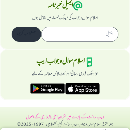
ایمیل خبرنامہ
اسلام سوال و جواب کی میلنگ لسٹ میں شامل ہوں
سبسکرائب کریں
اسلام سوال و جواب ایپ
مواد تک فوری رسائی اور آف لائن مطالعہ کے لیے
ویب سائٹ کے بارے میں
نگران اعلی
راز داری کے اصول
جملہ حقوق اسلام سوال و جواب ویب سائٹ کیلیے محفوظ ہیں۔ 1997-2025 ©