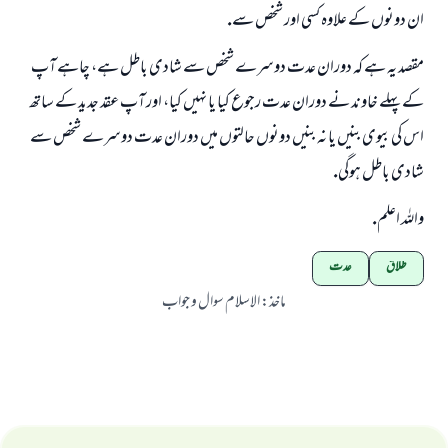
ان دونوں كے علاوہ كسى اور شخص سے.
مقصد يہ ہے كہ دوران عدت دوسرے شخص سے شادى باطل ہے، چاہے آپ
كے پہلے خاوند نے دوران عدت رجوع كيا يا نہيں كيا، اور آپ عقد جديد كے ساتھ
اس كى بيوى بنيں يا نہ بنيں دونوں حالتوں ميں دوران عدت دوسرے شخص سے
شادى باطل ہوگى.
واللہ اعلم.
طلاق
عدت
ماخذ
:
الاسلام سوال و جواب