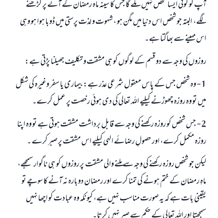
آپ کو کوئی ایسا شخص نہیں ملے گا جس کا سینہ ماہ رمضان کے آنے پر کڑھنے
لگے، البتہ جو شخص اس دنیا میں مگن ہو ، شہوت و لذت پرستی میں ڈوبا ہوا ہو وہی
اس مہینے سے بھاگتا ہے۔
روزوں کی وجہ سے دو قسم کے لوگوں کو ہی مشقت و تکلیف جھیلنا پڑتی ہے:
1- وہ شخص جس کے پاس معقول شرعی عذر ہے: بیماری یا سفر وغیرہ کی شکل
میں تو وہ روزہ چھوڑنے کیلیے اللہ تعالی کی دی ہوئی رخصت پر عمل کرے۔
2- جس شخص کو روزہ رکھنے کی وجہ سے قابل برداشت مشقت ہوتی ہے تو وہ اپنا
روزہ مکمل کرے، اور حصولِ رضائے الہی کیلیے اس مشقت پر صبر کرے ۔
لیکن جو شخص روزہ رکھنے کی وجہ سے ملنے والی مشقت پر روزوں کو ہی ناگوار سمجھے،
ماہِ رمضان کے ختم ہونے کی تمنا کرے اور رمضان دوبارہ نہ آنے کا سوچے تو
یقینی بات ہے کہ یہ صورت مناسب نہیں ہے، کیونکہ وہ عبادت کو اچھا نہیں
سمجھتا اور اللہ تعالی کے حکم سے صبر نہیں کرتا۔