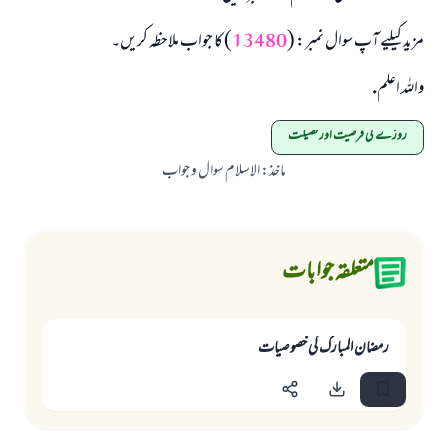
مزید کیلیے آپ سوال نمبر: (
13480
) کا جواب ملاحظہ کریں۔
واللہ اعلم.
روزے کی فرضیت اور فضیلت
ماخذ
:
الاسلام سوال و جواب
متعلقہ جوابات
رمضان المبارك كى خصوصيات