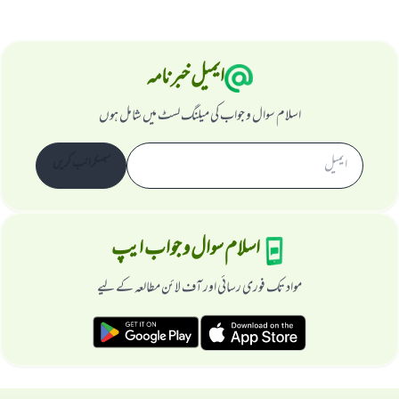
ایمیل خبرنامہ
اسلام سوال و جواب کی میلنگ لسٹ میں شامل ہوں
سبسکرائب کریں
اسلام سوال و جواب ایپ
مواد تک فوری رسائی اور آف لائن مطالعہ کے لیے