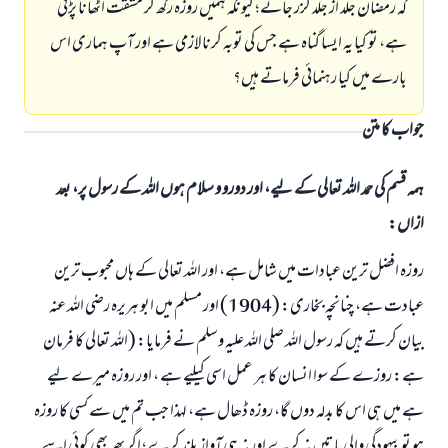
کہ رمضان جلد از جلد گزر جائے؛ کیونکہ ہمیں روزہ رکھ کر مشقت اٹھانا پڑتی
ہے، تو کیا یہ ایسا گناہ ہے جس کی توبہ کرنا لازمی ہے اور آپ ہماری اس
بارے میں کیا رہنمائی فرماتے ہیں؟
جواب کا متن
ہمہ قسم کی حمد اللہ تعالی کے لیے، اور دورو و سلام ہوں اللہ کے رسول پر، بعد
ازاں:
روزہ افضل ترین عبادات میں شامل ہے، اور اللہ تعالی کے ہاں محبوب ترین
عبادت ہے، چنانچہ بخاری: (1904) اور مسلم میں ابو ہریرہ رضی اللہ عنہ
بیان کرتے ہیں کہ رسول اللہ صلی اللہ علیہ وسلم نے فرمایا: (اللہ تعالی کا فرمان
ہے: روزے کے سوا انسان کا ہر عمل اسی کیلیے ہے ، اور روزہ میرے لیے
ہے میں ہی اس کا بدلہ دوں گا، روزہ ڈھال ہے، لہذا جب تم میں سے کسی کا روزہ
ہو تو بیہودگی والی باتیں نہ کرے اور نہ ہی آواز بلند کرے؛ اگر پھر بھی کوئی اسے