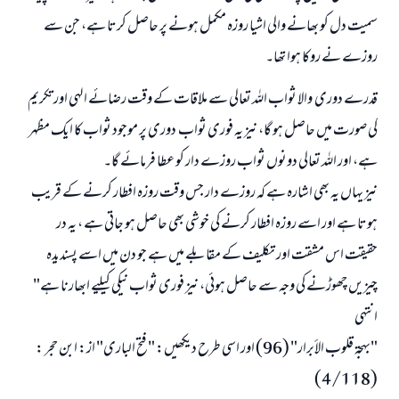
سمیت دل کو بھانے والی اشیا روزہ مکمل ہونے پر حاصل کرتا ہے، جن سے
روزے نے روکا ہوا تھا۔
قدرے دوری والا ثواب اللہ تعالی سے ملاقات کے وقت رضائے الہی اور تکریم
کی صورت میں حاصل ہو گا، نیز یہ فوری ثواب دوری پر موجود ثواب کا ایک مظہر
ہے، اور اللہ تعالی دونوں ثواب روزے دار کو عطا فرمائے گا۔
نیز یہاں یہ بھی اشارہ ہے کہ روزے دار جس وقت روزہ افطار کرنے کے قریب
ہوتا ہے اور اسے روزہ افطار کرنے کی خوشی بھی حاصل ہو جاتی ہے ، یہ در
حقیقت اس مشقت اور تکلیف کے مقابلے میں ہے جو دن میں اسے پسندیدہ
چیزیں چھوڑنے کی وجہ سے حاصل ہوئی، نیز فوری ثواب نیکی کیلیے ابھارنا ہے"
انتہی
"بهجة قلوب الأبرار" (96) اور اسی طرح دیکھیں: "فتح الباری" از: ابن حجر :
جواب نمبر 110845 نے نکاح ٹوٹنے سے بچایا۔
(4/118)