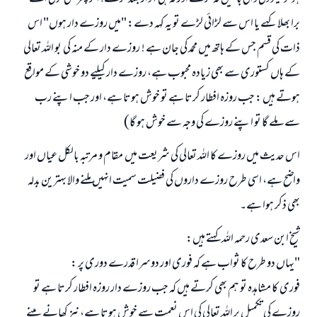
برا بھلا کہے یا اس سے لڑائی لڑے تو یہ کہہ دے: "میں روزے دار ہوں" اس
ذات کی قسم جس کے ہاتھ میں محمد کی جان ہے ! روزے دار کے منہ کی بو اللہ تعالی
کے ہاں کستوری سے بھی زیادہ محبوب ہے، روزے دار کیلیے دو خوشی کے مواقع
ہوتے ہیں : جب روزہ افطار کرتا ہے تو خوش ہوتا ہے، اور جب اپنے رب
سے ملے گا تو اپنے روزے کی وجہ سے خوش ہو گا)
اس حدیث میں روزے کا اللہ تعالی کی شریعت میں مقام و مرتبہ بالکل عیاں اور
واضح ہے، اسی طرح روزے داروں کی فضیلت سمیت انہیں ملنے والا بہترین بدلہ
بھی ذکر ہوا ہے۔
شیخ ابن سعدی رحمہ اللہ کہتے ہیں:
"یہاں دو طرح کا ثواب ہے کہ فوری اور دوسرا قدرے دوری پر :
فوری کا مشاہدہ تو ہم بھی کرتے ہیں کہ جب روزے دار روزہ افطار کرتا ہے تو
روزے کی تکمیل پر اللہ تعالی کی اس نعمت سے خوش ہوتا ہے، نیز کھانے پینے