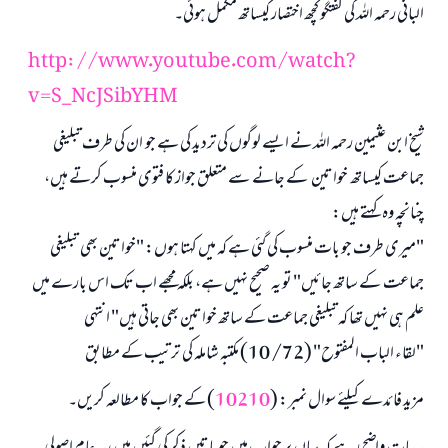
البانی رحمہ اللہ کی گفتگو کچھ اختصار کیساتھ مکمل ہوئی۔
http://www.youtube.com/watch?
v=S_NcJSibYHM
شیخ ابن عثیمین رحمہ اللہ نے ایسے لوگوں کی تردید کی ہے جو ان کی طرف تبلیغی
جماعت کیساتھ خواتین کے جانے سے متعلق جواز کا فتوی منسوب کرتے ہیں،
چنانچہ وہ کہتے ہیں:
"میری طرف جو بات منسوب کی گئی ہے کہ میں کہتا ہوں: "خواتین بھی تبلیغی
جماعت کے ساتھ جائیں" تو یہ صحیح نہیں ہے، بلکہ مجھے اب تک اس بارے میں
علم ہی نہیں تھا کہ تبلیغی جماعت کے ساتھ خواتین بھی جاتی ہیں" انتہی
"لقاء الباب المفتوح" (72/ 10) مکتبہ شاملہ کی ترتیب کے مطابق
مزید فائدے کیلئے سوال نمبر: (
10210
) کے جواب کا مطالعہ کریں۔