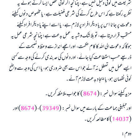
شریعت میں کوئی دلیل نہیں ہے، چنانچہ اگر کوئی شخص ایسا کرتے ہوئے یہ
نظریہ رکھتا ہے کہ اس طرح کرنے کی شرعی فضیلت ہے، یا مخصوص دنوں کیلئے
دعوت پر جانا اس پر یا دیگر افراد پر لازم ہے، یا اسے اپنے یا دیگر افراد کیلئے
مستحب قرار دیتا ہے، تو بلا شک و شبہ یہ عمل بدعت ہے؛ چنانچہ شرعی عمل یہ
ہوگا کہ دعوت الی اللہ کا کام حکمت، اور اچھے انداز سے وعظ و نصیحت کے
ذریعے حسبِ استطاعت کیا جائے، اور دنوں کی حد بندی کرنے کی وجہ سے کسی
ایسے عمل میں تعطل نہ آئے جو اس سے بھی ضروری ہو، یا اس کی وجہ سے واضح
کوئی نقصان ہو، یا ایجادِ بدعت لازم آئے۔
مزید کیلئے سوال نمبر: (
8674
) کا جواب ملاحظہ کریں۔
اور تبلیغی جماعت کے بارے میں سوال نمبر: (
39349
) ، (
8674
) اور
(
14037
) کا مطالعہ کریں۔
دوم: