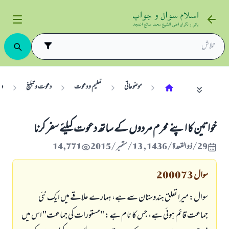
موضوعاتی
تعلیم و دعوت
دعوت و تبلیغ
دع
خواتین کا اپنے محرم مردوں کے ساتھ دعوت کیلئے سفر کرنا
29/ذو القعدة/1436 , 13/ستمبر/2015
14,771
سوال
200073
سوال: میرا تعلق ہندوستان سے ہے، ہمارے علاقے میں ایک نئی
جماعت قائم ہوئی ہے، جس کا نام ہے: "مستورات کی جماعت" اس میں