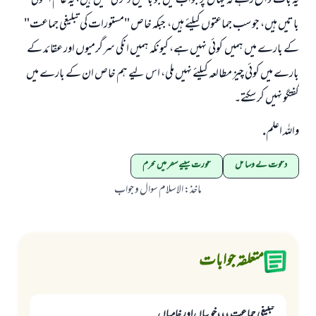
یہ بات واضح رہے کہ یہاں پر جواب میں جو باتیں ذکر کی گئیں ہیں، یہ عام اصولی
باتیں ہیں، جو سب جماعتوں کیلئے ہیں، جبکہ خاص "مستورات کی تبلیغی جماعت"
کے بارے میں ہمیں کوئی نہیں ہے، کیونکہ ہمیں انکی سرگرمیوں اور عقائد کے
بارے میں کوئی چیز مطالعہ کیلئے نہیں ملی، اس لیے ہم خاص ان کے بارے میں
گفتگو نہیں کر سکتے۔
واللہ اعلم.
دعوت کے وسائل
عورت کیلیے سفر میں محرم
ماخذ
:
الاسلام سوال و جواب
متعلقہ جوابات
تبلیغی جماعت ،،،خوبیاں اور خامیاں