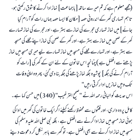
(مجھے معلوم ہے کہ تم میرے ساتھ [باجماعت] نماز ادا کرنے کا شوق رکھتی ہو،
تاہم تمہاری گھر کے اندرونی حصہ [مکان کا ایسا حصہ جہاں رات کو آرام کیا
جائے] میں نماز تمہاری حجرے کی نماز سے بہتر ہے، اور حجرے کی نماز تمہارے
گھر کے صحن میں نماز سے بہتر ہے، اور گھر کے صحن کی نماز اپنے محلے کی مسجد
سے بہتر ہے، اور تمہارے محلے کی مسجد میں نماز تمہارے لیے میری مسجد میں نماز
پڑھنے سے افضل ہے) چنانچہ اس خاتون کے لئے ان کے گھر کی [رات کو
آرام کرنے کی جگہ] پوشیدہ جگہ نماز پڑھنے کی جگہ بنا دی گئی، پھر وہ اپنی وفات
تک وہیں نمازیں ادا رکرتی رہیں"
اس حدیث کو البانی رحمہ اللہ نے "صحیح الترغیب" (340) میں حسن کہا ہے۔
کامل پردہ داری، اور فتنوں سے محفوظ رکھنے کیلئے اگر ایک خاتون کی گھر میں ادا کی
ہوئی نماز مسجد میں نماز ادا کرنے سے افضل ہے ، بلکہ نبی صلی اللہ علیہ وسلم کی
مسجد میں نماز ادا کرنے سے بھی افضل ہے، تو گھر سے باہر نکل کر دعوت دینے