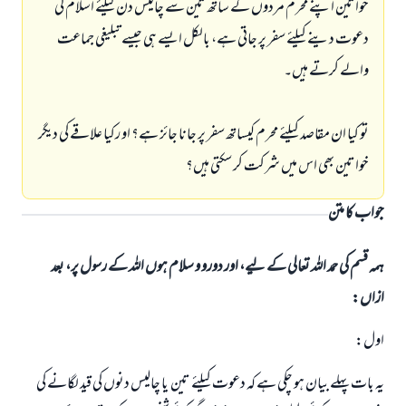
خواتین اپنے محرم مردوں کے ساتھ تین سے چالیس دن کیلئے اسلام کی
دعوت دینے کیلئے سفر پر جاتی ہے، بالکل ایسے ہی جیسے تبلیغی جماعت
والے کرتے ہیں۔
تو کیا ان مقاصد کیلئے محرم کیساتھ سفر پر جانا جائز ہے؟ او رکیا علاقے کی دیگر
خواتین بھی اس میں شرکت کر سکتی ہیں؟
جواب کا متن
ہمہ قسم کی حمد اللہ تعالی کے لیے، اور دورو و سلام ہوں اللہ کے رسول پر، بعد
ازاں:
اول:
یہ بات پہلے بیان ہو چکی ہے کہ دعوت کیلئے تین یا چالیس دنوں کی قید لگانے کی