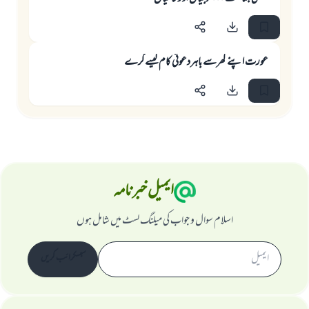
عورت اپنے گھرسے باہردعوتی کام کیسے کرے
ایمیل خبرنامہ
اسلام سوال و جواب کی میلنگ لسٹ میں شامل ہوں
سبسکرائب کریں