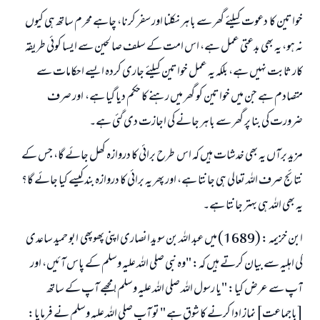
خواتین کا دعوت کیلئے گھر سے باہر نکلنا اور سفر کرنا، چاہے محرم ساتھ ہی کیوں
نہ ہو، یہ بھی بدعتی عمل ہے، اس امت کے سلف صالحین سے ایسا کوئی طریقہ
کار ثابت نہیں ہے، بلکہ یہ عمل خواتین کیلئے جاری کردہ ایسے احکامات سے
متصادم ہے جن میں خواتین کو گھر میں رہنے کا حکم دیا گیا ہے، اور صرف
ضرورت کی بنا پر گھر سے باہر جانے کی اجازت دی گئی ہے۔
مزید برآں یہ بھی خدشات ہیں کہ اس طرح برائی کا دروازہ کھل جائے گا، جس کے
نتائج صرف اللہ تعالی ہی جانتا ہے، اور پھر یہ برائی کا دروازہ بند کیسے کیا جائے گا؟
یہ بھی اللہ ہی بہتر جانتا ہے۔
ابن خزیمہ : (1689) میں عبد اللہ بن سوید انصاری اپنی پھوپھی ابو حمید ساعدی
کی اہلیہ سے بیان کرتے ہیں کہ: "وہ نبی صلی اللہ علیہ وسلم کے پاس آئیں، اور
آپ سے عرض کیا: "یا رسول اللہ صلی اللہ علیہ وسلم! مجھے آپ کے ساتھ
[باجماعت] نماز ادا کرنے کا شوق ہے " تو آپ صلی اللہ علیہ وسلم نے فرمایا: