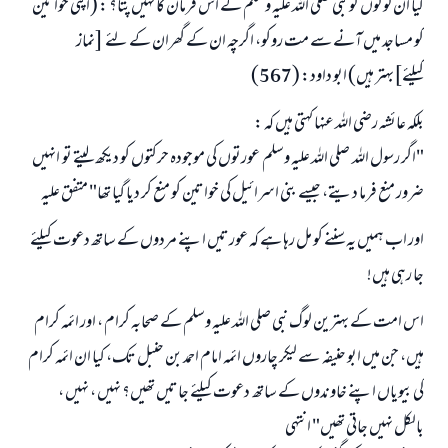
کیا ان لوگوں کو نبی صلی اللہ علیہ وسلم کے اس فرمان کا نہیں پتا؟ : (اپنی خواتین
کو مساجد میں آنے سے مت روکو، اگرچہ ان کے گھران کے لئے [نماز
کیلئے]بہتر ہیں) ابو داود: (567)
بلکہ عائشہ رضی اللہ عنہا کہتی ہیں کہ :
"اگر رسول اللہ صلی اللہ علیہ وسلم عورتوں کی موجودہ حرکتوں کو دیکھ لیتے تو انہیں
ضرور منع فرما دیتے، جیسے بنی اسرائیل کی خواتین کو منع کر دیا گیا تھا" متفق علیہ
اور اب ہمیں یہ سننے کو مل رہا ہے کہ عورتیں اپنے مردوں کے ساتھ دعوت کیلئے
جا رہی ہیں!
اس امت کے بہترین لوگ نبی صلی اللہ علیہ وسلم کے صحابہ کرام ، اور ائمہ کرام
ہیں، جن میں ابو حنیفہ سے لیکر چاروں ائمہ امام احمد بن حنبل تک، کیا ان ائمہ کرام
کی بیویاں اپنے خاوندوں کے ساتھ دعوت کیلئے جاتیں تھیں؟ نہیں ، نہیں ،
بالکل نہیں جاتی تھیں" انتہی