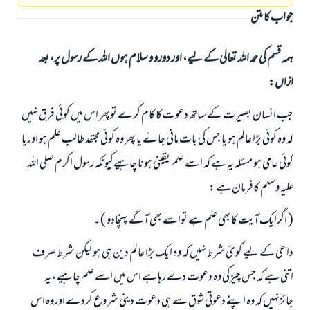
جواب کا متن
ہمہ قسم کی حمد اللہ تعالی کے لیے، اور دورو و سلام ہوں اللہ کے رسول پر، بعد
ازاں:
جب انسان بصيرت كے ساتھ دعوت كا كام كرے توپھر اس میں کوئي‏ فرق نہیں
کہ وہ کو‏ئى بڑا عالم ہو یا جس کی بات مانی جاۓ یا پھر وہ کوئي مجتھد طالب علم ہو اوریا
کو‏ئى عامی ہو مسئلہ یہ ہے کہ اسے علم یقینی ہونا چاہیےکیونکہ رسول اکرم صلی اللہ
علیہ وسلم کافرمان ہے :
( اگرایک آیت کا بھی علم ہے تواسے بھی آگے پہنچادو ) ۔
داعی کے لیے کوئ شرط نہیں کہ وہ ایک بڑا عالم دین ہی ہو لیکن شرط صرف
اتنی ہے کہ جس چیزکی وہ دعوت دے رہا ہے اس میں اسے علم چاہیے ، یہ
جائزنہیں کہ وہ اپنے دعوتی شوق سے ہی دعوت دینی شروع کردے اوروہ اس