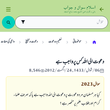
موضوعاتی
تعلیم و دعوت
دعوت و تبلیغ
داعی کی صفات
دعوت الی اللہ کس پرواجب ہے
06/شوال/1433 , 24/اگست/2012
8,546
سوال
2023
کیا ہرمسلمان مرد وعورت پردعوت الی اللہ واجب ہے یا کہ صرف علماء
کرام اورطلاب علم پرمنحصر ہے ؟