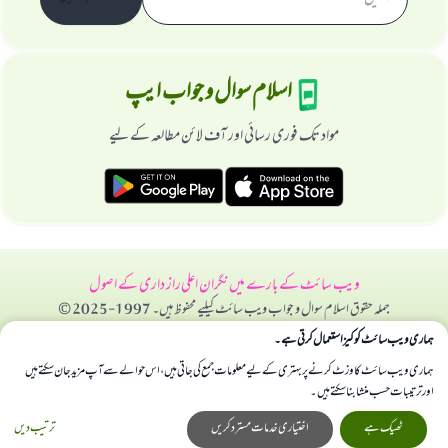
اسلام سوال و جواب ایپ
مواد تک فوری رسائی اور آف لائن مطالعہ کے لیے
ویب سائٹ کے بارے میں
نگران اعلی
راز داری کے اصول
جملہ حقوق اسلام سوال و جواب ویب سائٹ کیلیے محفوظ ہیں۔ 1997-2025 ©
ہماری ویب سائٹ کوکیز استعمال کرتی ہے۔
ہماری ویب سائٹ کا وزٹ کرنے پر بہتری کے لیے معلومات جمع کی جاتی ہیں، اس حوالے سے آپ مزید جان سکتے ہیں
اور ترتیبات حسب منشا بنا سکتے ہیں۔
ٹھیک ہے
اختیاری خدمات مسترد کریں
ترتیب دیں