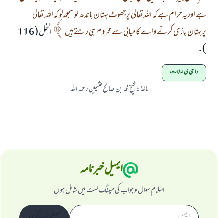
ہے اوریہ حرام ہے کہ اللہ تعالی پرجھوٹ بہتان باندھ لو سمجھـ لو کہ اللہ تعالی
پربہتان بازی کرنے والے کامیابی سے محروم ہی رہتے ہیں
النحل ( 116
)۔
داعی کی صفات
ماخذ
:
شیخ محمد بن صالح عثیمین رحمہ اللہ
ایمیل خبرنامہ
اسلام سوال و جواب کی میلنگ لسٹ میں شامل ہوں
سبسکرائب کریں