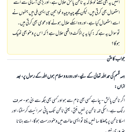
انہیں یہ بھی سننے کو ملا کہ یہ ناخن پالش حلال ہے، اور بڑی آسانی سے اسے
استعمال بھی کرتی ہیں، لیکن مجھے چیدہ چیدہ خواتین ہی ایسی ملی ہیں جنہوں نے
اسے استعمال کیا ہے، اور وہ اسکے حلال ہونے کا دعوی بھی کرتی ہیں۔
تو سوال یہ ہے کہ : کیا یہ پراڈکٹ واقعی حلال ہے؟ کہ اس پر وضو بھی ٹھیک
ہوگا؟
جواب کا متن
ہمہ قسم کی حمد اللہ تعالی کے لیے، اور دورو و سلام ہوں اللہ کے رسول پر، بعد
ازاں:
اگر ناخن پالش - چاہے کسی بھی نام سے ہو اور کسی بھی جگہ سے بنی ہو- صرف
رنگ ہے، اسکی تہہ ناخن پر نہیں بنتی، یعنی ناخن تک پانی سرائیت کرسکتا، اور
اسکا ناخن پر چھلکا سا نہیں بنتا تو ایسی حالت میں وضو درست ہوگا، اسے ہٹانا
ضروری نہیں۔