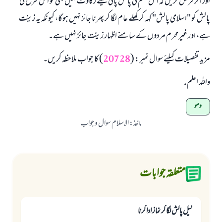
اور اگر فرض کریں کہ اس قسم کی پالش پانی کیلئے رکاوٹ نہیں بنتی تو اس طرح کی
پالش کو "اسلامی پالش" کہہ کر کھلے عام لگا کر پھرنا جائز نہیں ہوگا، کیونکہ یہ زینت
ہے، اور غیرمحرم مردوں کے سامنے اظہار زینت جائز نہیں ہے۔
مزید تفصیلات کیلئے سوال نمبر: (
20728
) کا جواب ملاحظہ کریں۔
واللہ اعلم .
وضو
ماخذ
:
الاسلام سوال و جواب
متعلقہ جوابات
نيل پالش لگا كر نماز ادا كرنا