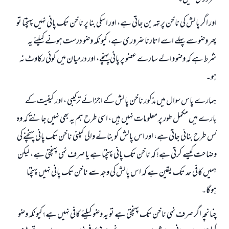
اور اگر پالش کی ناخن پر تہہ بن جاتی ہے، اور اسکی بنا پر ناخن تک پانی نہیں پہنچتا تو
پھر وضو سے پہلے اسے اتارنا ضروری ہے، کیونکہ وضو درست ہونے کیلئے یہ
شرط ہے کہ وضو والے سارے عضو پر پانی پہنچے، اور درمیان میں کوئی رکاوٹ نہ
ہو۔
ہمارے پاس سوال میں مذکور ناخن پالش کے اجزائے ترکیبی ، اور کیفیت کے
بارے میں مکمل طور پر معلومات نہیں ہیں، اسی طرح ہم یہ بھی نہیں جانتے کہ وہ
کس طرح بنائی جاتی ہے، اور اس پالش کو بنانے والی کمپنی ناخن تک پانی پہنچنے کی
وضاحت کیسے کرتی ہے؛ کہ ناخن تک پانی پہنچتا ہے یا صرف نمی پہنچتی ہے، لیکن
ہمیں کافی حد تک یقین ہے کہ اس پالش کی وجہ سے ناخن تک پانی نہیں پہنچتا
ہوگا۔
چنانچہ اگر صرف نمی ناخن تک پہنچتی ہے تو یہ وضو کیلئے کافی نہیں ہے؛ کیونکہ وضو