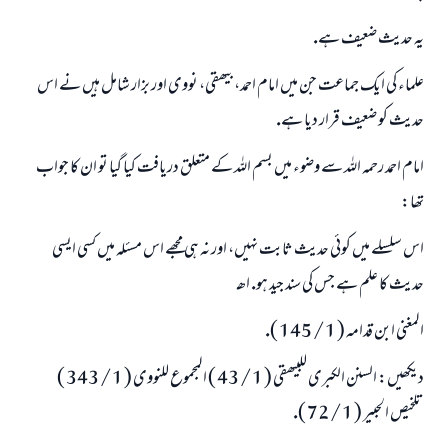
يہ حديث ضعيف ہے.
علماء كى ايك جماعت جن ميں امام احمد، بيھقى، نووى اور بزار شامل ہيں نے اس
حديث كو ضعيف قرار ديا ہے.
امام احمد رحمہ اللہ سے وضوء ميں بسم اللہ كے متعلق دريافت كيا گيا تو ان كا جواب
تھا:
اس سلسلے ميں كوئى حديث ثابت نہيں، اور نہ ہى مجھے اس مسئلہ ميں كسى ايسى
حديث كا علم ہے جس كى سند جيد ہو. اھـ
المغنى ابن قدامہ ( 1 / 145 ).
ديكھيں: السنن الكبرى للبيھقى ( 1 / 43 ) المجموع للنووى ( 1 / 343 )
تلخيص الحبير ( 1 / 72 ).