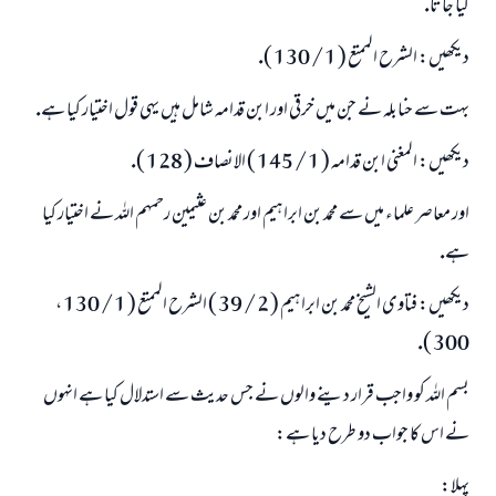
كيا جاتا.
ديكھيں: الشرح الممتع ( 1 / 130 ).
ابھی تعاون کریں
بہت سے حنابلہ نے جن ميں خرقى اور ابن قدامہ شامل ہيں يہى قول اختيار كيا ہے.
ديكھيں: المغنى ابن قدامہ ( 1 / 145 ) الانصاف ( 128 ).
اور معاصر علماء ميں سے محمد بن ابراہيم اور محمد بن عثيمين رحمہم اللہ نے اختيار كيا
ہے.
ديكھيں: فتاوى الشيخ محمد بن ابراہيم ( 2 / 39 ) الشرح الممتع ( 1 / 130 ،
300 ).
بسم اللہ كو واجب قرار دينے والوں نے جس حديث سے استدلال كيا ہے انہوں
نے اس كا جواب دو طرح ديا ہے:
پہلا: