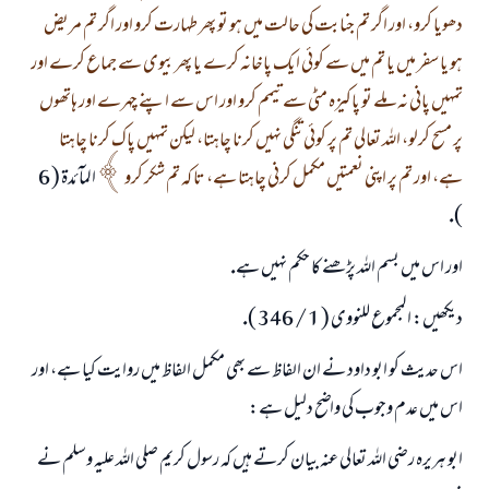
دھويا كرو، اور اگر تم جنابت كى حالت ميں ہو تو پھر طہارت كرو اور اگر تم مريض
ہو يا سفر ميں يا تم ميں سے كوئى ايك پاخانہ كرے يا پھر بيوى سے جماع كرے اور
تمہيں پانى نہ ملے تو پاكيزہ مٹى سے تيمم كرو اور اس سے اپنے چہرے اور ہاتھوں
پر مسح كرلو، اللہ تعالى تم پر كوئى تنگى نہيں كرنا چاہتا، ليكن تمہيں پاك كرنا چاہتا
ہے، اور تم پر اپنى نعمتيں مكمل كرنى چاہتا ہے، تا كہ تم شكر كرو
المآئدۃ ( 6
).
اور اس ميں بسم اللہ پڑھنے كا حكم نہيں ہے.
ديكھيں: المجموع للنووى ( 1 / 346 ).
اس حديث كو ابو داود نے ان الفاظ سے بھى مكمل الفاظ ميں روايت كيا ہے، اور
اس ميں عدم وجوب كى واضح دليل ہے:
ابو ہريرہ رضى اللہ تعالى عنہ بيان كرتے ہيں كہ رسول كريم صلى اللہ عليہ وسلم نے