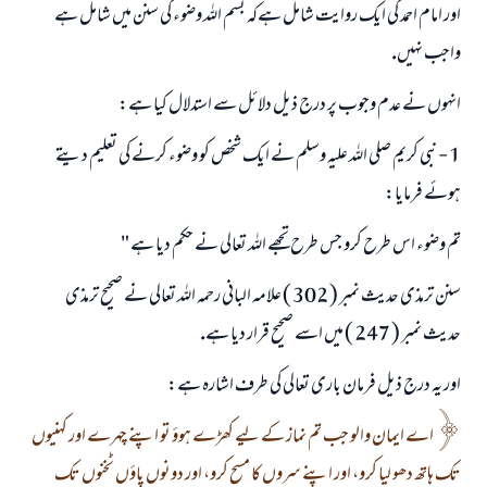
اور امام احمد كى ايك روايت شامل ہےكہ بسم اللہ وضوء كى سنن ميں شامل ہے
واجب نہيں.
انہوں نے عدم وجوب پر درج ذيل دلائل سے استدلال كيا ہے:
1 - نبى كريم صلى اللہ عليہ وسلم نے ايك شخص كو وضوء كرنے كى تعليم ديتے
ہوئے فرمايا:
تم وضوء اس طرح كرو جس طرح تجھے اللہ تعالى نے حكم ديا ہے "
سنن ترمذى حديث نمبر ( 302 ) علامہ البانى رحمہ اللہ تعالى نے صحيح ترمذى
حديث نمبر ( 247 ) ميں اسے صحيح قرار ديا ہے.
اور يہ درج ذيل فرمان بارى تعالى كى طرف اشارہ ہے:
اے ايمان والو جب تم نماز كے ليے كھڑے ہوؤ تو اپنے چہرے اور كہنيوں
تك ہاتھ دھو ليا كرو، اور اپنے سروں كا مسح كرو، اور دونوں پاؤں ٹخنوں تك