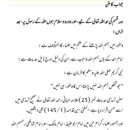
جواب کا متن
ہمہ قسم کی حمد اللہ تعالی کے لیے، اور دورو و سلام ہوں اللہ کے رسول پر، بعد
ازاں:
وضوء ميں بسم اللہ پڑھنے كے حكم ميں علماء كا اختلاف ہے:
امام احمد كے ہاں بسم اللہ واجب ہے، ان كى دليل درج ذيل حديث ہے:
نبى كريم صلى اللہ عليہ وسلم كا فرمان ہے:
" جو شخص بسم اللہ نہيں پڑھتا اس كا وضوء ہى نہيں "
سنن ترمذى حديث نمبر ( 25 ) علامہ البانى رحمہ اللہ تعالى نے صحيح ترمذى ميں
اسے حسن قرار ديا ہے، المغنى ابن قدامہ ( 1 / 145 ) بھى ديكھيں.
اور جمہور علماء كرام جن ميں امام ابو حنيفہ، امام مالك، اور امام شافعى رحمہم اللہ