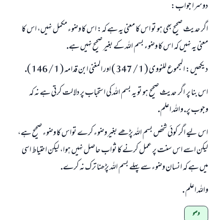
دوسرا جواب:
اگر حديث صحيح بھى ہو تو اس كا معنى يہ ہے كہ: اس كا وضوء مكمل نہيں، اس كا
معنى يہ نہيں كہ اس كا وضوء بسم اللہ كے بغير صحيح نہيں ہے.
ديكھيں: المجموع للنووى ( 1 / 347 ) اور المغنى ابن قدامہ ( 1 / 146 ).
اس بنا پر ـ اگر ـ حديث صحيح ہو تو يہ بسم اللہ كى استحباب پر دلالت كرتى ہے نہ كہ
وجوب پر. واللہ اعلم.
اس ليے اگر كوئى شخص بسم اللہ پڑھے بغير وضوء كرے تواس كا وضوء صحيح ہے،
ليكن اسے اس سنت پر عمل كرنے كا ثواب حاصل نہيں ہوا، ليكن احتياط اسى
ميں ہے كہ انسان وضوء سے پہلے بسم اللہ پڑھنا ترك نہ كرے.
واللہ اعلم .
وضو