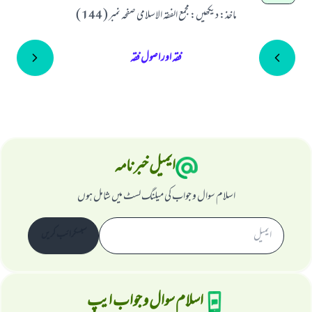
ماخذ
:
ديكھيں: مجمع الفقہ الاسلامى صفحہ نمبر ( 144 )
فقہ اور اصول فقہ
ایمیل خبرنامہ
اسلام سوال و جواب کی میلنگ لسٹ میں شامل ہوں
سبسکرائب کریں
اسلام سوال و جواب ایپ