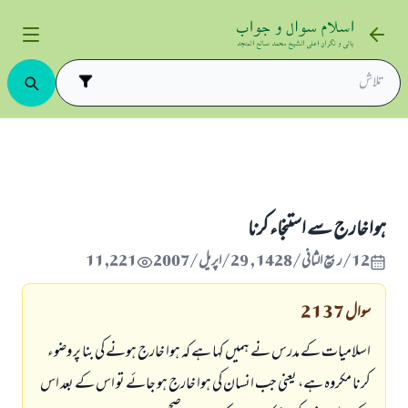
ت و پاکيزگی
استنجا اور ڈھیلوں کا استعمال
ہوا خارج سے استنجاء كرنا
ہوا خارج سے استنجاء كرنا
12/ربيع الثاني/1428 , 29/اپریل/2007
11,221
سوال
2137
اسلاميات كے مدرس نے ہميں كہا ہے كہ ہوا خارج ہونے كى بنا پر وضوء
كرنا مكروہ ہے، يعنى جب انسان كى ہوا خارج ہو جائے تو اس كے بعد اس