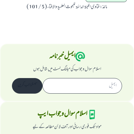
ماخذ
:
فتاوى اللجنۃ الدائمۃ للبحوث العلميۃ والافتاء ( 5 / 101 )
ابھی تعاون کریں
ایمیل خبرنامہ
اسلام سوال و جواب کی میلنگ لسٹ میں شامل ہوں
سبسکرائب کریں
اسلام سوال و جواب ایپ
مواد تک فوری رسائی اور آف لائن مطالعہ کے لیے