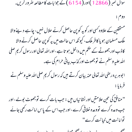
سوال نمبر (
12866
) اور (
6154
) كے جوابات كا مطالعہ ضرور كريں.
دوم:
مستحقين كے علاوہ كسى اور كو يہ كوپن حاصل كرنے حلال نہيں، چاہے دينے والا
ملك مسلمان ہو يا كافر ملك، كيونكہ اس حالت ميں يہ كوپن حاصل كرنے والا
كاذب اور جھوٹے كے حكم ميں داخل ہوتا ہے، اور اللہ تعالى اور رسول كريم صلى
اللہ عليہ وسلم نے تو جھوٹ اور كذب بيانى حرام كى ہے.
ابوہريرہ رضى اللہ تعالى عنہ بيان كرتے ہيں كہ رسول كريم صلى اللہ عليہ وسلم نے
فرمايا:
" منافق كى تين علامتيں اور نشانياں ہيں: جب بات كرے تو جھوٹ بولے، اور
جب وعدہ كرے تو وعدہ خلافى كرے، اور جب اس كے پاس امانت ركھى جائے
تو امانت ميں خيانت كرے"