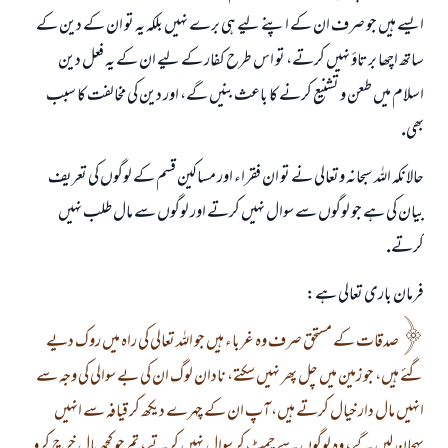
ايسے ہيں جو صرف ان كے اپنے ليے ہى برے نہيں بلكہ يہ تو ان كے دين كے
ساتھ اچھا برتاؤ نہيں كرتے، تو اس طرح كفار كے ليے ان كے يہ فعل دين
اسلام ميں طعن و تشنيع كرنے كا باعث بنيں گے، اور دين كى مخالفت كا سبب
بھى.
حالانكہ اللہ سبحانہ وتعالى نے تو ان فقراء اور مساكين قسم كے لوگوں كى تعريف
بيان كى ہے جو لوگوں سے سوال نہيں كرتے اور لوگوں سے مال طلب نہيں
كرتے.
فرمان بارى تعالى ہے:
صدقات كے مستحق صرف وہ غرباء ہيں جو اللہ تعالى كى راہ ميں روك ديے
گئے ہيں، جو زمين ميں چل پھر نہيں سكتے، نادان لوگ ان كى بے سوالى كى وجہ سے
انہيں مال دار خيال كرتے ہيں، آپ ان كے چہرے ديكھ كر قيافہ سے انہيں
پہچان ليں گے، وہ لوگوں سے چمٹ كر سوال نہيں كرتے، تم جو كچھ مال خرچ كرو