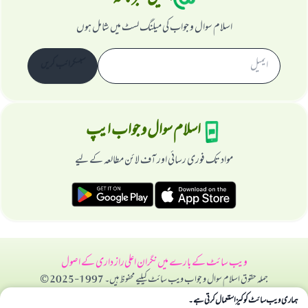
اسلام سوال و جواب کی میلنگ لسٹ میں شامل ہوں
سبسکرائب کریں
اسلام سوال و جواب ایپ
مواد تک فوری رسائی اور آف لائن مطالعہ کے لیے
ویب سائٹ کے بارے میں
نگران اعلی
راز داری کے اصول
جملہ حقوق اسلام سوال و جواب ویب سائٹ کیلیے محفوظ ہیں۔ 1997-2025 ©
ہماری ویب سائٹ کوکیز استعمال کرتی ہے۔