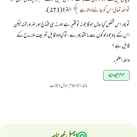
تو اللہ تعالى اس كو جاننے والا ہے
البقرۃ ( 273 ).
تو پھر اس شخص كيا حال ہو گا جو نہ تو فقير ہے اور نہ ہى محتاج اور ضرورتمند ليكن
اس كے باوجود لوگوں سے مانگتا پھرے، تو كيا وہ قابل تعريف اور مدح كے
قابل ہے ؟
واللہ اعلم .
حرام لین دین
ماخذ
:
الاسلام سوال و جواب
ایمیل خبرنامہ