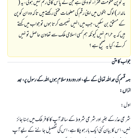
يہ كوپن حكومت فقراء كو ديتى ہے جن كے پاس كافى رقم نہيں ہوتى، يہ (
مالدار ) لوگ بنكوں ميں اپنى رقم كى معلومات مخفى ركھتے ہيں تا كہ وہ ان كوپن
كے مستحق بن سكيں، جب ميں انہيں نصيحت كرتا ہوں تو جواب ميں كہتے
ہيں كہ يہ حرام نہيں كيونكہ ہم كسى اسلامى ملك سے تعاون حاصل تو نہيں
كرتے، كيا يہ صحيح ہے ؟
جواب کا متن
ہمہ قسم کی حمد اللہ تعالی کے لیے، اور دورو و سلام ہوں اللہ کے رسول پر، بعد
ازاں:
اول:
شرعى عذر كے بغير اور شرعى شروط كے ساتھ آپ كا كافر ملك ميں بسنا جائز
نہيں، اس كا بيان كئى ايك بار ہو چكا ہے، اس كى تفصيل جاننے كے ليے آپ